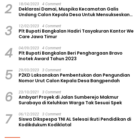
2
18/04/2023
4 Comment
Deklarasi Damai, Muspika Kecamatan Galis
Undang Calon Kepala Desa Untuk Mensukseskan
Pilkades Aman dan Damai
3
12/02/2023
4 Comment
Plt Bupati Bangkalan Hadiri Tasyakuran Kantor We
Care Jawa Timur
4
04/09/2023
4 Comment
Plt Bupati Bangkalan Beri Penghargaan Bravo
Inotek Award Tahun 2023
5
29/03/2023
3 Comment
P2KD Laksanakan Pembentukan dan Pengundian
Nomor Urut Calon Kepala Desa Bangpendah
6
23/10/2021
3 Comment
Ambyar! Proyek di Jalan Sumberejo Makmur
Surabaya di Keluhkan Warga Tak Sesuai Spek
7
06/12/2022
3 Comment
Siswa Dikspespa TNI AL Selesai Ikuti Pendidikan di
Kodikdukum Kodiklatal