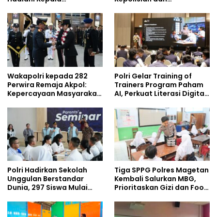
Demisioner Voucher
Lingkungan, Green
Umrah
Policing Masuki Babak
Baru
Wakapolri kepada 282
Polri Gelar Training of
Perwira Remaja Akpol:
Trainers Program Paham
Kepercayaan Masyarakat
AI, Perkuat Literasi Digital
Dibangun dari Integritas
Pelajar
Polri Hadirkan Sekolah
Tiga SPPG Polres Magetan
Unggulan Berstandar
Kembali Salurkan MBG,
Dunia, 297 Siswa Mulai
Prioritaskan Gizi dan Food
Tempati Kampus
Safety