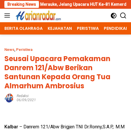
Skip
 Merauke, Jelang Upacara HUT Ke-81 Kemerdekaan RI
Breaking News
Pengga
to
content
BERITA OLAHRAGA
KEJAHATAN
PERISTIWA
PENDIDIKAN
News
,
Peristiwa
Seusai Upacara Pemakaman
Danrem 121/Abw Berikan
Santunan Kepada Orang Tua
Almarhum Ambrosius
Redaksi
06/09/2021
Kalbar
– Danrem 121/Abw Brigjen TNI Dr.Ronny,S.A.P,. M.M