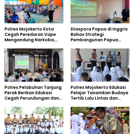
Polres Mojokerto Kota
Diaspora Papua di Inggris
Cegah Peredaran Vape
Bahas Strategi
Mengandung Narkoba,
Pembangunan Papua
Gencarkan Sosialisasi di
bersama Mahasiswa
Kalangan Remaja
Doktoral Internasional
Polres Pelabuhan Tanjung
Polres Mojokerto Edukasi
Perak Berikan Edukasi
Pelajar Tanamkan Budaya
Cegah Perundungan dan
Tertib Lalu Lintas dan
Bijak Bermedia Sosial
Cegah Perundungan
kepada Pelajar MPLS