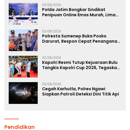
03/08/2026
Polda Jatim Bongkar Sindikat
Penipuan Online Emas Murah, Lima
Tersangka Diantaranya Warga
Binaan Lapas Diamankan
03/08/2026
Polresta Sumenep Buka Posko
Darurat, Respon Cepat Penanganan
Korban Kebakaran KM Mutiara
Sentosa 2
02/08/2026
Kapolri Resmi Tutup Kejuaraan Bulu
Tangkis Kapolri Cup 2026, Tegaskan
Komitmen Polri Dukung Prestasi
Atlet Nasional
02/08/2026
Cegah Karhutla, Polres Ngawi
Siapkan Patroli Deteksi Dini Titik Api
Pendidikan