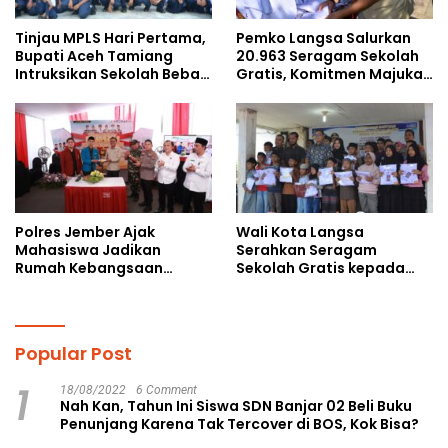
Tinjau MPLS Hari Pertama,
Pemko Langsa Salurkan
Bupati Aceh Tamiang
20.963 Seragam Sekolah
Intruksikan Sekolah Bebas
Gratis, Komitmen Majukan
Perundungan
Pendidikan
Polres Jember Ajak
Wali Kota Langsa
Mahasiswa Jadikan
Serahkan Seragam
Rumah Kebangsaan
Sekolah Gratis kepada
Ruang Kolaborasi Lahirkan
Anak Yatim Piatu di
Gagasan Konstruktif
Langsa Kota
Popular Post
1
18/08/2022
6 Comment
Nah Kan, Tahun Ini Siswa SDN Banjar 02 Beli Buku
Penunjang Karena Tak Tercover di BOS, Kok Bisa?