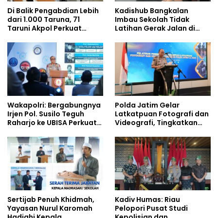
Di Balik Pengabdian Lebih
Kadishub Bangkalan
dari 1.000 Taruna, 71
Imbau Sekolah Tidak
Taruni Akpol Perkuat
Latihan Gerak Jalan di
Pembentukan Karakter
Jalan Raya
Siswa Sekolah Rakyat
Wakapolri: Bergabungnya
Polda Jatim Gelar
Irjen Pol. Susilo Teguh
Latkatpuan Fotografi dan
Raharjo ke UBISA Perkuat
Videografi, Tingkatkan
Jejaring Nasional Pusat
Kompetensi Personel di
Studi Kepolisian
Era Digital
Sertijab Penuh Khidmah,
Kadiv Humas: Riau
Yayasan Nurul Karomah
Pelopori Pusat Studi
Hadiahi Kepala
Kepolisian dan