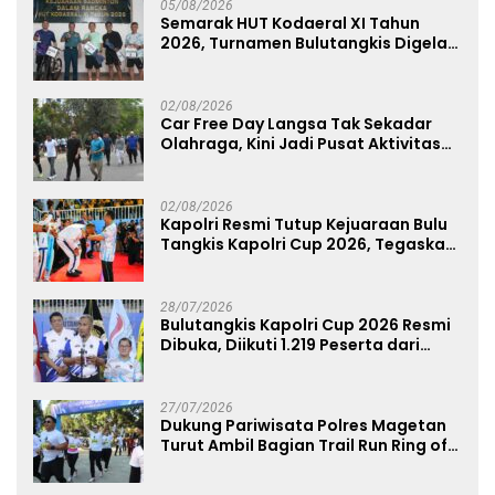
05/08/2026
Semarak HUT Kodaeral XI Tahun
2026, Turnamen Bulutangkis Digelar
untuk Cetak Atlet Berprestasi dan
Perkuat Soliditas Prajurit
02/08/2026
Car Free Day Langsa Tak Sekadar
Olahraga, Kini Jadi Pusat Aktivitas
dan Pelayanan Publik
02/08/2026
Kapolri Resmi Tutup Kejuaraan Bulu
Tangkis Kapolri Cup 2026, Tegaskan
Komitmen Polri Dukung Prestasi
Atlet Nasional
28/07/2026
Bulutangkis Kapolri Cup 2026 Resmi
Dibuka, Diikuti 1.219 Peserta dari
Kategori Umum, Polri, dan Difabel
27/07/2026
Dukung Pariwisata Polres Magetan
Turut Ambil Bagian Trail Run Ring of
Lawu 2026