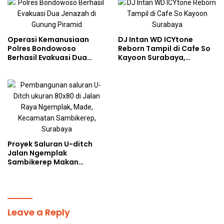
Operasi Kemanusiaan
DJ Intan WD ICYtone
Polres Bondowoso
Reborn Tampil di Cafe So
Berhasil Evakuasi Dua
Kayoon Surabaya,
Jenazah di Gunung
Suasana Malam Makin
Piramid
Meriah
Proyek Saluran U-ditch
Jalan Ngemplak
Sambikerep Makan
Korban, Uang Rakyat
Digelontorkan Bukan
untuk Perangkap Maut
Warga
Leave a Reply