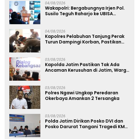
04/08/2026
Wakapolri: Bergabungnya Irjen Pol.
Susilo Teguh Raharjo ke UBISA
Perkuat Jejaring Nasional Pusat
Studi Kepolisian
04/08/2026
Kapolres Pelabuhan Tanjung Perak
Turun Dampingi Korban, Pastikan
Penanganan Kebakaran KM Mutiara
Sentosa 2 Berjalan Maksimal
03/08/2026
Kapolda Jatim Pastikan Tak Ada
Ancaman Kerusuhan di Jatim, Warga
Diminta Tak Percaya Hoaks
03/08/2026
Polres Ngawi Ungkap Peredaran
Okerbaya Amankan 2 Tersangka
03/08/2026
Polda Jatim Dirikan Posko DVI dan
Posko Darurat Tangani Tragedi KMP
Mutiara Sentosa II