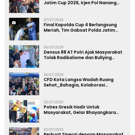
Jatim Cup 2026, Irjen Pol Nanang
Avianto Tekankan Profesionalisme
Penggunaan Senjata Api
07/07/2026
Final Kapolda Cup 4 Berlangsung
Meriah, Tim Gabsat Polda Jatim
Angkat Trofi Juara
06/07/2026
Densus 88 AT Polri Ajak Masyarakat
Tolak Radikalisme dan Bullying
melalui Kampanye Edukasi di Car
Free Day Makassar
06/07/2026
CFD Kota Langsa Wadah Ruang
Sehat_Bahagia, Kolaborasi
Panggung UMKM Bersama
Dekranasda Gerakan Ekonomi Lokal
05/07/2026
Polres Gresik Hadir Untuk
Masyarakat, Gelar Bhayangkara
Fest 2026 Pererat Kebersamaan
05/07/2026
Perkuat Sinergi dengan Masyarakat