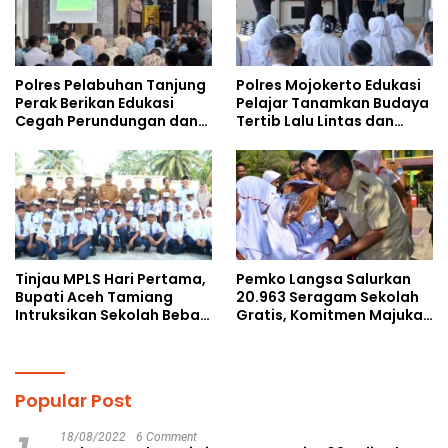
Polres Pelabuhan Tanjung
Polres Mojokerto Edukasi
Perak Berikan Edukasi
Pelajar Tanamkan Budaya
Cegah Perundungan dan
Tertib Lalu Lintas dan
Bijak Bermedia Sosial
Cegah Perundungan
kepada Pelajar MPLS
Tinjau MPLS Hari Pertama,
Pemko Langsa Salurkan
Bupati Aceh Tamiang
20.963 Seragam Sekolah
Intruksikan Sekolah Bebas
Gratis, Komitmen Majukan
Perundungan
Pendidikan
Popular Post
18/08/2022
6 Comment