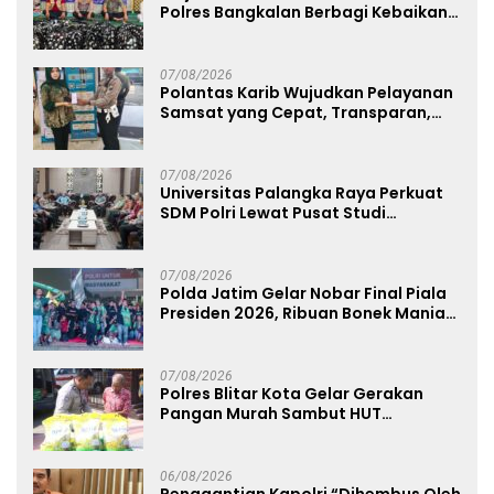
Polres Bangkalan Berbagi Kebaikan
Lewat Jumat Berkah di Masjid Syekh
Ahmad Ibrahim
07/08/2026
Polantas Karib Wujudkan Pelayanan
Samsat yang Cepat, Transparan,
dan Humanis
07/08/2026
Universitas Palangka Raya Perkuat
SDM Polri Lewat Pusat Studi
Kepolisian
07/08/2026
Polda Jatim Gelar Nobar Final Piala
Presiden 2026, Ribuan Bonek Mania
Dukung Persebaya dari Lapangan
Mapolda
07/08/2026
Polres Blitar Kota Gelar Gerakan
Pangan Murah Sambut HUT
Kemerdekaan RI ke-81
06/08/2026
Penggantian Kapolri “Dihembus Oleh