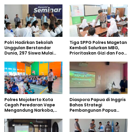
Dibangun dari Integritas
Pelajar
Polri Hadirkan Sekolah
Tiga SPPG Polres Magetan
Unggulan Berstandar
Kembali Salurkan MBG,
Dunia, 297 Siswa Mulai
Prioritaskan Gizi dan Food
Tempati Kampus
Safety
Polres Mojokerto Kota
Diaspora Papua di Inggris
Cegah Peredaran Vape
Bahas Strategi
Mengandung Narkoba,
Pembangunan Papua
Gencarkan Sosialisasi di
bersama Mahasiswa
Kalangan Remaja
Doktoral Internasional