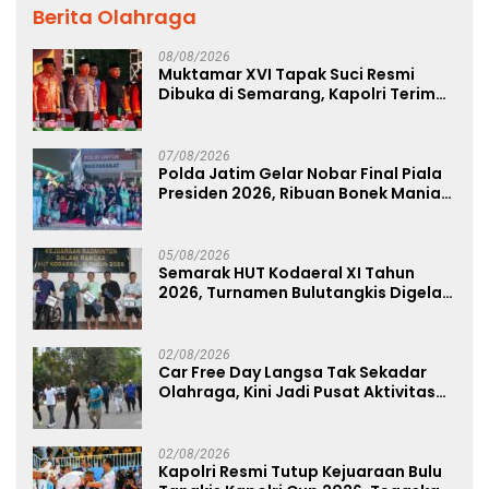
Berita Olahraga
08/08/2026
Muktamar XVI Tapak Suci Resmi
Dibuka di Semarang, Kapolri Terima
Anugerah Anggota Kehormatan
07/08/2026
Polda Jatim Gelar Nobar Final Piala
Presiden 2026, Ribuan Bonek Mania
Dukung Persebaya dari Lapangan
Mapolda
05/08/2026
Semarak HUT Kodaeral XI Tahun
2026, Turnamen Bulutangkis Digelar
untuk Cetak Atlet Berprestasi dan
Perkuat Soliditas Prajurit
02/08/2026
Car Free Day Langsa Tak Sekadar
Olahraga, Kini Jadi Pusat Aktivitas
dan Pelayanan Publik
02/08/2026
Kapolri Resmi Tutup Kejuaraan Bulu