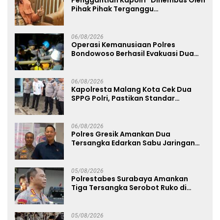
Pihak Pihak Terganggu
Kenyamanannya”
06/08/2026
Operasi Kemanusiaan Polres
Bondowoso Berhasil Evakuasi Dua
Jenazah di Gunung Piramid
06/08/2026
Kapolresta Malang Kota Cek Dua
SPPG Polri, Pastikan Standar
Pemenuhan Gizi dan Pengelolaan
Limbah Berjalan Optimal
06/08/2026
Polres Gresik Amankan Dua
Tersangka Edarkan Sabu Jaringan
Bangkalan
05/08/2026
Polrestabes Surabaya Amankan
Tiga Tersangka Serobot Ruko di
Ngagel
05/08/2026