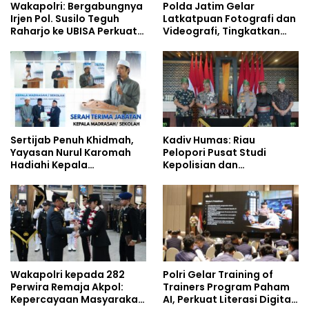
Wakapolri: Bergabungnya
Polda Jatim Gelar
Irjen Pol. Susilo Teguh
Latkatpuan Fotografi dan
Raharjo ke UBISA Perkuat
Videografi, Tingkatkan
Jejaring Nasional Pusat
Kompetensi Personel di
Studi Kepolisian
Era Digital
Sertijab Penuh Khidmah,
Kadiv Humas: Riau
Yayasan Nurul Karomah
Pelopori Pusat Studi
Hadiahi Kepala
Kepolisian dan
Demisioner Voucher
Lingkungan, Green
Umrah
Policing Masuki Babak
Baru
Wakapolri kepada 282
Polri Gelar Training of
Perwira Remaja Akpol:
Trainers Program Paham
Kepercayaan Masyarakat
AI, Perkuat Literasi Digital