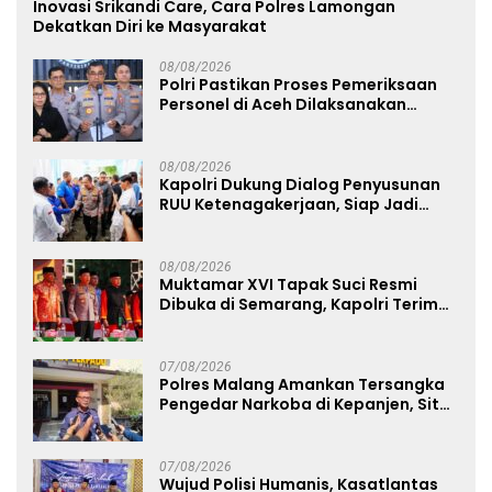
Inovasi Srikandi Care, Cara Polres Lamongan
Dekatkan Diri ke Masyarakat
08/08/2026
Polri Pastikan Proses Pemeriksaan
Personel di Aceh Dilaksanakan
Secara Profesional dan Transparan
08/08/2026
Kapolri Dukung Dialog Penyusunan
RUU Ketenagakerjaan, Siap Jadi
Jembatan Aspirasi Buruh
08/08/2026
Muktamar XVI Tapak Suci Resmi
Dibuka di Semarang, Kapolri Terima
Anugerah Anggota Kehormatan
07/08/2026
Polres Malang Amankan Tersangka
Pengedar Narkoba di Kepanjen, Sita
Sabu 96 Gram dan Ganja 131 Gram
07/08/2026
Wujud Polisi Humanis, Kasatlantas