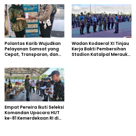
Berkah di Masjid Syekh
Ahmad Ibrahim
Polantas Karib Wujudkan
Wadan Kodaeral XI Tinjau
Pelayanan Samsat yang
Kerja Bakti Pembersihan
Cepat, Transparan, dan
Stadion Katalpal Merauke,
Humanis
Jelang Upacara HUT Ke-81
Kemerdekaan RI
Empat Perwira Ikuti Seleksi
Komandan Upacara HUT
ke-81 Kemerdekaan RI di
Papua Selatan