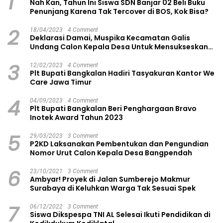
1
Nah Kan, Tahun Ini Siswa SDN Banjar 02 Beli Buku
Penunjang Karena Tak Tercover di BOS, Kok Bisa?
2
18/04/2023
4 Comment
Deklarasi Damai, Muspika Kecamatan Galis
Undang Calon Kepala Desa Untuk Mensukseskan
Pilkades Aman dan Damai
3
12/02/2023
4 Comment
Plt Bupati Bangkalan Hadiri Tasyakuran Kantor We
Care Jawa Timur
4
04/09/2023
4 Comment
Plt Bupati Bangkalan Beri Penghargaan Bravo
Inotek Award Tahun 2023
5
29/03/2023
3 Comment
P2KD Laksanakan Pembentukan dan Pengundian
Nomor Urut Calon Kepala Desa Bangpendah
6
23/10/2021
3 Comment
Ambyar! Proyek di Jalan Sumberejo Makmur
Surabaya di Keluhkan Warga Tak Sesuai Spek
7
06/12/2022
3 Comment
Siswa Dikspespa TNI AL Selesai Ikuti Pendidikan di