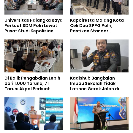
Universitas Palangka Raya
Kapolresta Malang Kota
Perkuat SDM Polri Lewat
Cek Dua SPPG Polri,
Pusat Studi Kepolisian
Pastikan Standar
Pemenuhan Gizi dan
Pengelolaan Limbah
Berjalan Optimal
Di Balik Pengabdian Lebih
Kadishub Bangkalan
dari 1.000 Taruna, 71
Imbau Sekolah Tidak
Taruni Akpol Perkuat
Latihan Gerak Jalan di
Pembentukan Karakter
Jalan Raya
Siswa Sekolah Rakyat