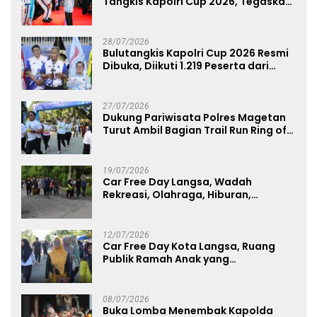
Tangkis Kapolri Cup 2026, Tegaskan
Komitmen Polri Dukung Prestasi
Atlet Nasional
28/07/2026
Bulutangkis Kapolri Cup 2026 Resmi
Dibuka, Diikuti 1.219 Peserta dari
Kategori Umum, Polri, dan Difabel
27/07/2026
Dukung Pariwisata Polres Magetan
Turut Ambil Bagian Trail Run Ring of
Lawu 2026
19/07/2026
Car Free Day Langsa, Wadah
Rekreasi, Olahraga, Hiburan,
Layanan Publik, dan Penguatan
UMKM
12/07/2026
Car Free Day Kota Langsa, Ruang
Publik Ramah Anak yang
Menggerakkan UMKM dan Layanan
Publik
08/07/2026
Buka Lomba Menembak Kapolda