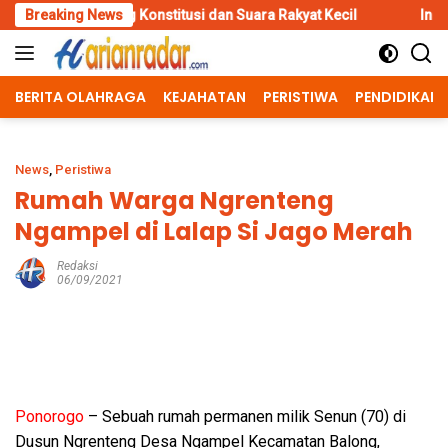
Skip
 Konstitusi dan Suara Rakyat Kecil
Breaking News
Inovasi Srikandi Care, C
to
content
BERITA OLAHRAGA
KEJAHATAN
PERISTIWA
PENDIDIKAN
News
,
Peristiwa
Rumah Warga Ngrenteng
Ngampel di Lalap Si Jago Merah
Redaksi
06/09/2021
Ponorogo
– Sebuah rumah permanen milik Senun (70) di
Dusun Ngrenteng Desa Ngampel Kecamatan Balong,