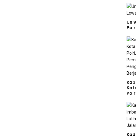
Uni
Polr
Kap
Kot
Polr
Sta
Gizi
Pen
Ber
Kad