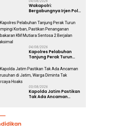
04/08/2026
Wakapolri:
Bergabungnya Irjen Pol.
Susilo Teguh Raharjo ke
UBISA Perkuat Jejaring
Nasional Pusat Studi
Kepolisian
04/08/2026
Kapolres Pelabuhan
Tanjung Perak Turun
Dampingi Korban,
Pastikan Penanganan
Kebakaran KM Mutiara
Sentosa 2 Berjalan
Maksimal
03/08/2026
Kapolda Jatim Pastikan
Tak Ada Ancaman
Kerusuhan di Jatim,
Warga Diminta Tak
Percaya Hoaks
ndidikan