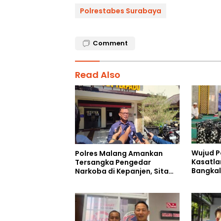
Polrestabes Surabaya
Comment
Read Also
Wujud P
Polres Malang Amankan
Kasatla
Tersangka Pengedar
Bangkal
Narkoba di Kepanjen, Sita
Kebaika
Sabu 96 Gram dan Ganja 131
Berkah 
Gram
Ahmad 