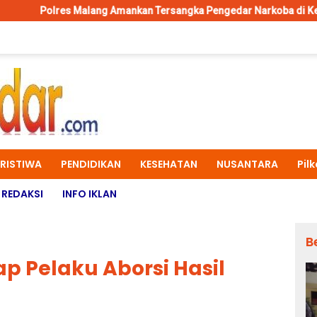
lang Amankan Tersangka Pengedar Narkoba di Kepanjen, Sita Sabu 
ERISTIWA
PENDIDIKAN
KESEHATAN
NUSANTARA
Pil
REDAKSI
INFO IKLAN
B
ap Pelaku Aborsi Hasil