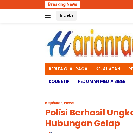
Skip
Breaking News
Polres Ma
to
Indeks
content
BERITA OLAHRAGA
KEJAHATAN
P
KODE ETIK
PEDOMAN MEDIA SIBER
Kejahatan
,
News
Polisi Berhasil Ungk
Hubungan Gelap