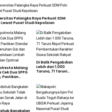
versitas Palangka Raya Perkuat SDM
i Lewat Pusat Studi Kepolisian
Di Balik Pengabdian
Lebih dari 1.000
olresta Malang
Taruna, 71 Taruni
a Cek Dua SPPG
Akpol Perkuat
i, Pastikan
Pembentukan
ndar Pemenuhan
Karakter Siswa
 dan
Sekolah Rakyat
gelolaan Limbah
jalan Optimal
ishub Bangkalan