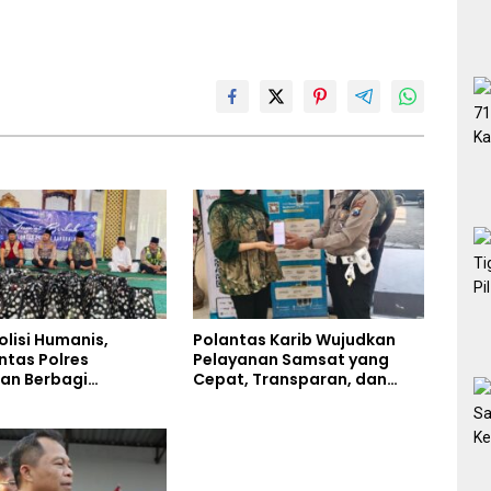
olisi Humanis,
Polantas Karib Wujudkan
ntas Polres
Pelayanan Samsat yang
an Berbagi
Cepat, Transparan, dan
n Lewat Jumat
Humanis
di Masjid Syekh
Ibrahim