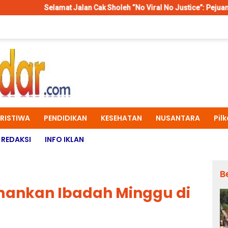
lamat Jalan Cak Sholeh “No Viral No Justice”: Pejuang Konstitusi da
ERISTIWA
PENDIDIKAN
KESEHATAN
NUSANTARA
Pil
REDAKSI
INFO IKLAN
B
Amankan Ibadah Minggu di