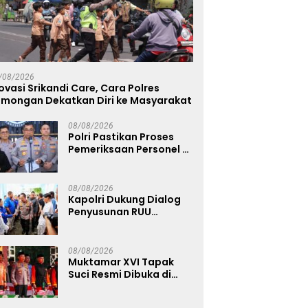
/08/2026
ovasi Srikandi Care, Cara Polres
amongan Dekatkan Diri ke Masyarakat
08/08/2026
Polri Pastikan Proses
Pemeriksaan Personel di
Aceh Dilaksanakan
Secara Profesional dan
Transparan
08/08/2026
Kapolri Dukung Dialog
Penyusunan RUU
Ketenagakerjaan, Siap
Jadi Jembatan Aspirasi
Buruh
08/08/2026
Muktamar XVI Tapak
Suci Resmi Dibuka di
Semarang, Kapolri
Terima Anugerah