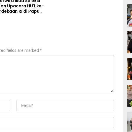
rwira Ikuti Seleksi
an Upacara HUT ke-
rdekaan RI di Papua
red fields are marked
*