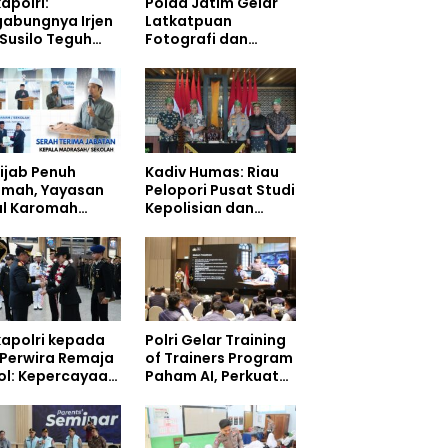
apolri:
Polda Jatim Gelar
gabungnya Irjen
Latkatpuan
 Susilo Teguh
Fotografi dan
arjo ke UBISA
Videografi,
uat Jejaring
Tingkatkan
ional Pusat
Kompetensi
i Kepolisian
Personel di Era
Digital
ijab Penuh
Kadiv Humas: Riau
dmah, Yayasan
Pelopori Pusat Studi
ul Karomah
Kepolisian dan
iahi Kepala
Lingkungan, Green
isioner Voucher
Policing Masuki
ah
Babak Baru
apolri kepada
Polri Gelar Training
 Perwira Remaja
of Trainers Program
ol: Kepercayaan
Paham AI, Perkuat
yarakat
Literasi Digital
angun dari
Pelajar
gritas