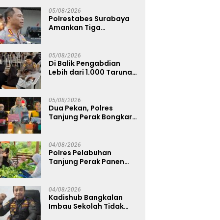
Bangkalan
05/08/2026
Polrestabes Surabaya
Amankan Tiga
Tersangka Serobot
Ruko di Ngagel
05/08/2026
Di Balik Pengabdian
Lebih dari 1.000 Taruna,
71 Taruni Akpol Perkuat
Pembentukan Karakter
Siswa Sekolah Rakyat
05/08/2026
Dua Pekan, Polres
Tanjung Perak Bongkar
Tiga Jaringan Narkoba
22,76 Gram Sabu dan Pil
Ekstasi
04/08/2026
Polres Pelabuhan
Tanjung Perak Panen
Sawi Caisin Hidroponik,
Wujud Nyata Dukung
Ketahanan Pangan
04/08/2026
Nasional
Kadishub Bangkalan
Imbau Sekolah Tidak
Latihan Gerak Jalan di