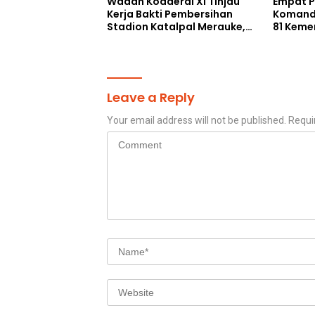
Wadan Kodaeral XI Tinjau
Empat Pe
Kerja Bakti Pembersihan
Komand
Stadion Katalpal Merauke,
81 Keme
Jelang Upacara HUT Ke-81
Selatan
Kemerdekaan RI
Leave a Reply
Your email address will not be published.
Requi