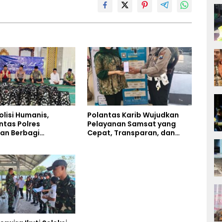
olisi Humanis,
Polantas Karib Wujudkan
ntas Polres
Pelayanan Samsat yang
an Berbagi
Cepat, Transparan, dan
n Lewat Jumat
Humanis
di Masjid Syekh
Ibrahim