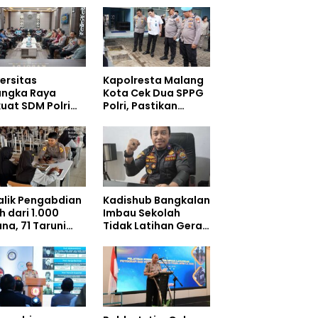
ersitas
Kapolresta Malang
angka Raya
Kota Cek Dua SPPG
uat SDM Polri
Polri, Pastikan
at Pusat Studi
Standar Pemenuhan
olisian
Gizi dan
Pengelolaan Limbah
Berjalan Optimal
Balik Pengabdian
Kadishub Bangkalan
h dari 1.000
Imbau Sekolah
na, 71 Taruni
Tidak Latihan Gerak
ol Perkuat
Jalan di Jalan Raya
bentukan
akter Siswa
olah Rakyat