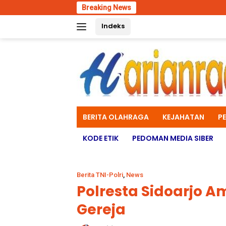
Skip
Breaking News
Se
to
Indeks
content
BERITA OLAHRAGA
KEJAHATAN
P
KODE ETIK
PEDOMAN MEDIA SIBER
Berita TNI-Polri
,
News
Polresta Sidoarjo 
Gereja