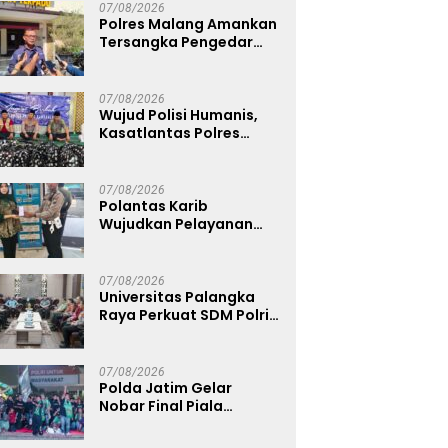
Anggota Kehormatan
07/08/2026
Polres Malang Amankan
Tersangka Pengedar
Narkoba di Kepanjen,
Sita Sabu 96 Gram dan
Ganja 131 Gram
07/08/2026
Wujud Polisi Humanis,
Kasatlantas Polres
Bangkalan Berbagi
Kebaikan Lewat Jumat
Berkah di Masjid Syekh
07/08/2026
Ahmad Ibrahim
Polantas Karib
Wujudkan Pelayanan
Samsat yang Cepat,
Transparan, dan
Humanis
07/08/2026
Universitas Palangka
Raya Perkuat SDM Polri
Lewat Pusat Studi
Kepolisian
07/08/2026
Polda Jatim Gelar
Nobar Final Piala
Presiden 2026, Ribuan
Bonek Mania Dukung