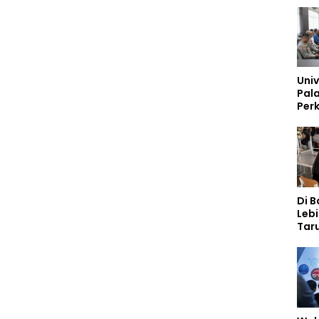
Univ
Pal
Perk
Lew
Kep
Di 
Lebi
Taru
Akp
Pem
Kar
Sek