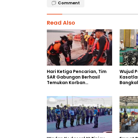
Comment
Read Also
Hari Ketiga Pencarian, Tim
Wujud P
SAR Gabungan Berhasil
Kasatla
Temukan Korban
Bangkal
Tenggelam di Sungai Maro
Kebaika
Berkah 
Ahmad 