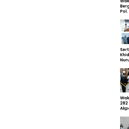
Wak
Ber
Pol.
Rah
Perk
Nas
Stud
Sert
Khi
Nur
Had
Dem
Umr
Wak
282
Akp
Mas
Dib
Inte