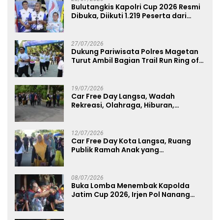
Bulutangkis Kapolri Cup 2026 Resmi
Dibuka, Diikuti 1.219 Peserta dari
Kategori Umum, Polri, dan Difabel
27/07/2026
Dukung Pariwisata Polres Magetan
Turut Ambil Bagian Trail Run Ring of
Lawu 2026
19/07/2026
Car Free Day Langsa, Wadah
Rekreasi, Olahraga, Hiburan,
Layanan Publik, dan Penguatan
UMKM
12/07/2026
Car Free Day Kota Langsa, Ruang
Publik Ramah Anak yang
Menggerakkan UMKM dan Layanan
Publik
08/07/2026
Buka Lomba Menembak Kapolda
Jatim Cup 2026, Irjen Pol Nanang
Avianto Tekankan Profesionalisme
Penggunaan Senjata Api