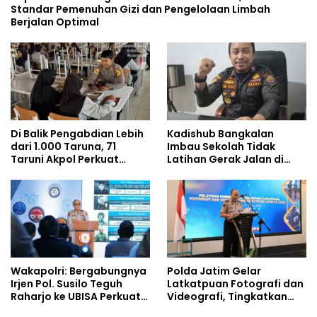
Standar Pemenuhan Gizi dan Pengelolaan Limbah
Berjalan Optimal
Di Balik Pengabdian Lebih
Kadishub Bangkalan
dari 1.000 Taruna, 71
Imbau Sekolah Tidak
Taruni Akpol Perkuat
Latihan Gerak Jalan di
Pembentukan Karakter
Jalan Raya
Siswa Sekolah Rakyat
Wakapolri: Bergabungnya
Polda Jatim Gelar
Irjen Pol. Susilo Teguh
Latkatpuan Fotografi dan
Raharjo ke UBISA Perkuat
Videografi, Tingkatkan
Jejaring Nasional Pusat
Kompetensi Personel di