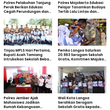
Polres Pelabuhan Tanjung
Polres Mojokerto Edukasi
Perak Berikan Edukasi
Pelajar Tanamkan Budaya
Cegah Perundungan dan
Tertib Lalu Lintas dan
Bijak Bermedia Sosial
Cegah Perundungan
kepada Pelajar MPLS
Tinjau MPLS Hari Pertama,
Pemko Langsa Salurkan
Bupati Aceh Tamiang
20.963 Seragam Sekolah
Intruksikan Sekolah Bebas
Gratis, Komitmen Majukan
Perundungan
Pendidikan
Polres Jember Ajak
Wali Kota Langsa
Mahasiswa Jadikan
Serahkan Seragam
Rumah Kebangsaan
Sekolah Gratis kepada