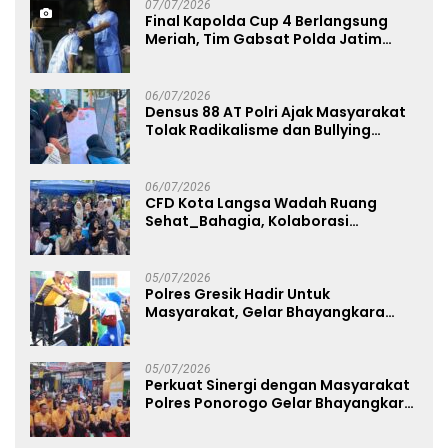
07/07/2026
Final Kapolda Cup 4 Berlangsung
Meriah, Tim Gabsat Polda Jatim
Angkat Trofi Juara
06/07/2026
Densus 88 AT Polri Ajak Masyarakat
Tolak Radikalisme dan Bullying
melalui Kampanye Edukasi di Car
Free Day Makassar
06/07/2026
CFD Kota Langsa Wadah Ruang
Sehat_Bahagia, Kolaborasi
Panggung UMKM Bersama
Dekranasda Gerakan Ekonomi Lokal
05/07/2026
Polres Gresik Hadir Untuk
Masyarakat, Gelar Bhayangkara
Fest 2026 Pererat Kebersamaan
05/07/2026
Perkuat Sinergi dengan Masyarakat
Polres Ponorogo Gelar Bhayangkara
Run 2026 Diikuti 1.500 Pelari