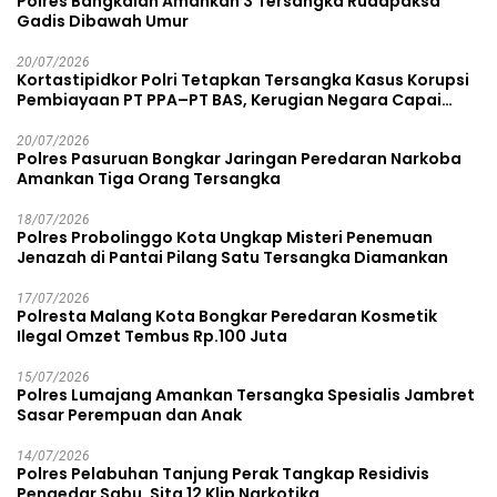
Polres Bangkalan Amankan 3 Tersangka Rudapaksa
Gadis Dibawah Umur
20/07/2026
Kortastipidkor Polri Tetapkan Tersangka Kasus Korupsi
Pembiayaan PT PPA–PT BAS, Kerugian Negara Capai
Rp38,8 Miliar
20/07/2026
Polres Pasuruan Bongkar Jaringan Peredaran Narkoba
Amankan Tiga Orang Tersangka
18/07/2026
Polres Probolinggo Kota Ungkap Misteri Penemuan
Jenazah di Pantai Pilang Satu Tersangka Diamankan
17/07/2026
Polresta Malang Kota Bongkar Peredaran Kosmetik
Ilegal Omzet Tembus Rp.100 Juta
15/07/2026
Polres Lumajang Amankan Tersangka Spesialis Jambret
Sasar Perempuan dan Anak
14/07/2026
Polres Pelabuhan Tanjung Perak Tangkap Residivis
Pengedar Sabu, Sita 12 Klip Narkotika