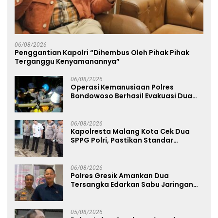
06/08/2026
Penggantian Kapolri “Dihembus Oleh Pihak Pihak
Terganggu Kenyamanannya”
06/08/2026
Operasi Kemanusiaan Polres
Bondowoso Berhasil Evakuasi Dua
Jenazah di Gunung Piramid
06/08/2026
Kapolresta Malang Kota Cek Dua
SPPG Polri, Pastikan Standar
Pemenuhan Gizi dan Pengelolaan
Limbah Berjalan Optimal
06/08/2026
Polres Gresik Amankan Dua
Tersangka Edarkan Sabu Jaringan
Bangkalan
05/08/2026