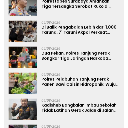
Polrestabes Surabaya Amankan
Tiga Tersangka Serobot Ruko di
Ngagel
05/08/2026
Di Balik Pengabdian Lebih dari 1.000
Taruna, 71 Taruni Akpol Perkuat
Pembentukan Karakter Siswa
Sekolah Rakyat
05/08/2026
Dua Pekan, Polres Tanjung Perak
Bongkar Tiga Jaringan Narkoba
22,76 Gram Sabu dan Pil Ekstasi
04/08/2026
Polres Pelabuhan Tanjung Perak
Panen Sawi Caisin Hidroponik, Wujud
Nyata Dukung Ketahanan Pangan
Nasional
04/08/2026
Kadishub Bangkalan Imbau Sekolah
Tidak Latihan Gerak Jalan di Jalan
Raya
04/08/2026