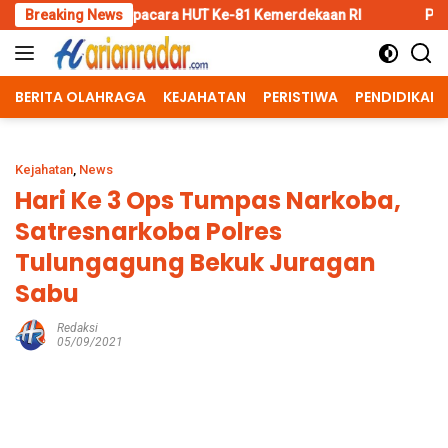
Skip
pacara HUT Ke-81 Kemerdekaan RI
Breaking News
Penggantian Kapolri “Dih
to
content
BERITA OLAHRAGA
KEJAHATAN
PERISTIWA
PENDIDIKAN
Kejahatan
,
News
Hari Ke 3 Ops Tumpas Narkoba,
Satresnarkoba Polres
Tulungagung Bekuk Juragan
Sabu
Redaksi
05/09/2021