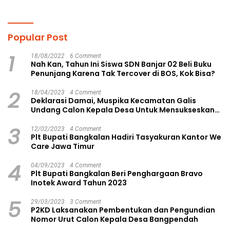
Ruang Kolaborasi Lahirkan
Anak Yatim Piatu di
Gagasan Konstruktif
Langsa Kota
Popular Post
1
18/08/2022
6 Comment
Nah Kan, Tahun Ini Siswa SDN Banjar 02 Beli Buku
Penunjang Karena Tak Tercover di BOS, Kok Bisa?
2
18/04/2023
4 Comment
Deklarasi Damai, Muspika Kecamatan Galis
Undang Calon Kepala Desa Untuk Mensukseskan
Pilkades Aman dan Damai
3
12/02/2023
4 Comment
Plt Bupati Bangkalan Hadiri Tasyakuran Kantor We
Care Jawa Timur
4
04/09/2023
4 Comment
Plt Bupati Bangkalan Beri Penghargaan Bravo
Inotek Award Tahun 2023
5
29/03/2023
3 Comment
P2KD Laksanakan Pembentukan dan Pengundian
Nomor Urut Calon Kepala Desa Bangpendah