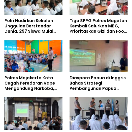
Polri Hadirkan Sekolah
Tiga SPPG Polres Magetan
Unggulan Berstandar
Kembali Salurkan MBG,
Dunia, 297 Siswa Mulai
Prioritaskan Gizi dan Food
Tempati Kampus
Safety
Polres Mojokerto Kota
Diaspora Papua di Inggris
Cegah Peredaran Vape
Bahas Strategi
Mengandung Narkoba,
Pembangunan Papua
Gencarkan Sosialisasi di
bersama Mahasiswa
Kalangan Remaja
Doktoral Internasional