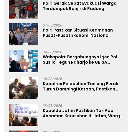
Polri Gerak Cepat Evakuasi Warga
Terdampak Banjir di Padang
04/08/2026
Polri Pastikan Situasi Keamanan
Pusat-Pusat Ekonomi Nasional
Tetap Kondusif
04/08/2026
Wakapolri: Bergabungnya Irjen Pol.
Susilo Teguh Raharjo ke UBISA
Perkuat Jejaring Nasional Pusat
Studi Kepolisian
04/08/2026
Kapolres Pelabuhan Tanjung Perak
Turun Dampingi Korban, Pastikan
Penanganan Kebakaran KM Mutiara
Sentosa 2 Berjalan Maksimal
03/08/2026
Kapolda Jatim Pastikan Tak Ada
Ancaman Kerusuhan di Jatim, Warga
Diminta Tak Percaya Hoaks