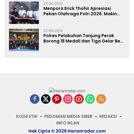
29/06/2026
Menpora Erick Thohir Apresiasi
Pekan Olahraga Polri 2026: Makin
Banyak Event Olahraga, Makin Baik
untuk Bangsa
22/06/2026
Polres Pelabuhan Tanjung Perak
Borong 18 Medali dan Tiga Gelar Best
of The Best di Kejuaraan Karate Piala
Kapolda Cup 2026
KODE ETIK
PEDOMAN MEDIA SIBER
REDAKSI
INFO IKLAN
Hak Cipta © 2026 Harianradar.com