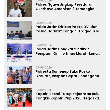
03/08/2026
Polres Ngawi Ungkap Peredaran
Okerbaya Amankan 2 Tersangka
03/08/2026
Polda Jatim Dirikan Posko DVI dan
Posko Darurat Tangani Tragedi KMP
Mutiara Sentosa II
03/08/2026
Polda Jatim Bongkar Sindikat
Penipuan Online Emas Murah, Lima
Tersangka Diantaranya Warga
Binaan Lapas Diamankan
03/08/2026
Polresta Sumenep Buka Posko
Darurat, Respon Cepat Penanganan
Korban Kebakaran KM Mutiara
Sentosa 2
02/08/2026
Kapolri Resmi Tutup Kejuaraan Bulu
Tangkis Kapolri Cup 2026, Tegaskan
Komitmen Polri Dukung Prestasi
Atlet Nasional