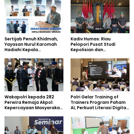
Studi Kepolisian
Era Digital
Sertijab Penuh Khidmah,
Kadiv Humas: Riau
Yayasan Nurul Karomah
Pelopori Pusat Studi
Hadiahi Kepala
Kepolisian dan
Demisioner Voucher
Lingkungan, Green
Umrah
Policing Masuki Babak
Baru
Wakapolri kepada 282
Polri Gelar Training of
Perwira Remaja Akpol:
Trainers Program Paham
Kepercayaan Masyarakat
AI, Perkuat Literasi Digital
Dibangun dari Integritas
Pelajar