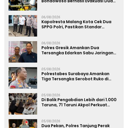
Bondowoso Berhasil Evakuasi Dua
Jenazah di Gunung Piramid
06/08/2026
Kapolresta Malang Kota Cek Dua
SPPG Polri, Pastikan Standar
Pemenuhan Gizi dan Pengelolaan
Limbah Berjalan Optimal
06/08/2026
Polres Gresik Amankan Dua
Tersangka Edarkan Sabu Jaringan
Bangkalan
05/08/2026
Polrestabes Surabaya Amankan
Tiga Tersangka Serobot Ruko di
Ngagel
05/08/2026
Di Balik Pengabdian Lebih dari 1.000
Taruna, 71 Taruni Akpol Perkuat
Pembentukan Karakter Siswa
Sekolah Rakyat
05/08/2026
Dua Pekan, Polres Tanjung Perak