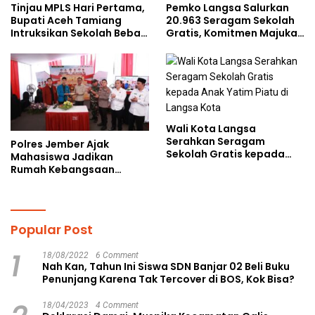
Tinjau MPLS Hari Pertama,
Pemko Langsa Salurkan
Bupati Aceh Tamiang
20.963 Seragam Sekolah
Intruksikan Sekolah Bebas
Gratis, Komitmen Majukan
Perundungan
Pendidikan
Wali Kota Langsa
Serahkan Seragam
Polres Jember Ajak
Sekolah Gratis kepada
Mahasiswa Jadikan
Anak Yatim Piatu di
Rumah Kebangsaan
Langsa Kota
Ruang Kolaborasi Lahirkan
Gagasan Konstruktif
Popular Post
1
18/08/2022
6 Comment
Nah Kan, Tahun Ini Siswa SDN Banjar 02 Beli Buku
Penunjang Karena Tak Tercover di BOS, Kok Bisa?
18/04/2023
4 Comment