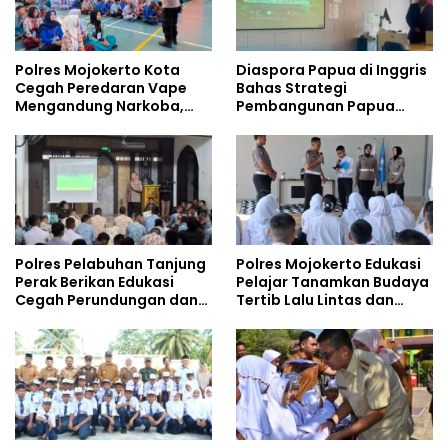
Polres Mojokerto Kota
Diaspora Papua di Inggris
Cegah Peredaran Vape
Bahas Strategi
Mengandung Narkoba,
Pembangunan Papua
Gencarkan Sosialisasi di
bersama Mahasiswa
Kalangan Remaja
Doktoral Internasional
Polres Pelabuhan Tanjung
Polres Mojokerto Edukasi
Perak Berikan Edukasi
Pelajar Tanamkan Budaya
Cegah Perundungan dan
Tertib Lalu Lintas dan
Bijak Bermedia Sosial
Cegah Perundungan
kepada Pelajar MPLS