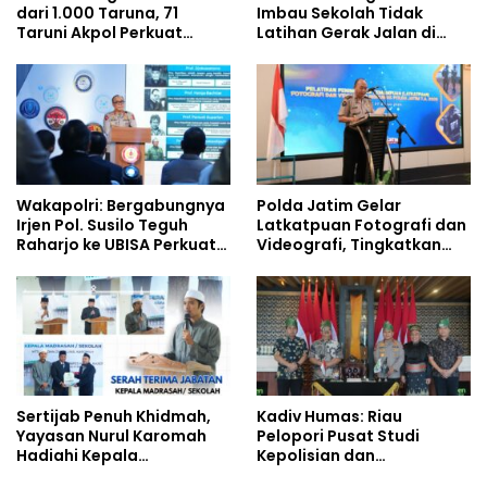
dari 1.000 Taruna, 71
Imbau Sekolah Tidak
Taruni Akpol Perkuat
Latihan Gerak Jalan di
Pembentukan Karakter
Jalan Raya
Siswa Sekolah Rakyat
Wakapolri: Bergabungnya
Polda Jatim Gelar
Irjen Pol. Susilo Teguh
Latkatpuan Fotografi dan
Raharjo ke UBISA Perkuat
Videografi, Tingkatkan
Jejaring Nasional Pusat
Kompetensi Personel di
Studi Kepolisian
Era Digital
Sertijab Penuh Khidmah,
Kadiv Humas: Riau
Yayasan Nurul Karomah
Pelopori Pusat Studi
Hadiahi Kepala
Kepolisian dan
Demisioner Voucher
Lingkungan, Green