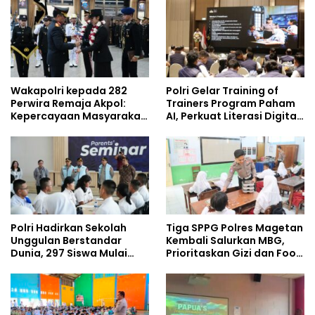
Umrah
Policing Masuki Babak
Baru
Wakapolri kepada 282
Polri Gelar Training of
Perwira Remaja Akpol:
Trainers Program Paham
Kepercayaan Masyarakat
AI, Perkuat Literasi Digital
Dibangun dari Integritas
Pelajar
Polri Hadirkan Sekolah
Tiga SPPG Polres Magetan
Unggulan Berstandar
Kembali Salurkan MBG,
Dunia, 297 Siswa Mulai
Prioritaskan Gizi dan Food
Tempati Kampus
Safety