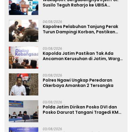
Susilo Teguh Raharjo ke UBISA
Perkuat Jejaring Nasional Pusat
Studi Kepolisian
04/08/2026
Kapolres Pelabuhan Tanjung Perak
Turun Dampingi Korban, Pastikan
Penanganan Kebakaran KM Mutiara
Sentosa 2 Berjalan Maksimal
03/08/2026
Kapolda Jatim Pastikan Tak Ada
Ancaman Kerusuhan di Jatim, Warga
Diminta Tak Percaya Hoaks
03/08/2026
Polres Ngawi Ungkap Peredaran
Okerbaya Amankan 2 Tersangka
03/08/2026
Polda Jatim Dirikan Posko DVI dan
Posko Darurat Tangani Tragedi KMP
Mutiara Sentosa II
03/08/2026