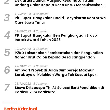
2
Deklarasi Damai, Muspika Kecamatan Galis
Undang Calon Kepala Desa Untuk Mensukseskan
Pilkades Aman dan Damai
3
12/02/2023
4 Comment
Plt Bupati Bangkalan Hadiri Tasyakuran Kantor We
Care Jawa Timur
4
04/09/2023
4 Comment
Plt Bupati Bangkalan Beri Penghargaan Bravo
Inotek Award Tahun 2023
5
29/03/2023
3 Comment
P2KD Laksanakan Pembentukan dan Pengundian
Nomor Urut Calon Kepala Desa Bangpendah
6
23/10/2021
3 Comment
Ambyar! Proyek di Jalan Sumberejo Makmur
Surabaya di Keluhkan Warga Tak Sesuai Spek
7
06/12/2022
3 Comment
Siswa Dikspespa TNI AL Selesai Ikuti Pendidikan di
Kodikdukum Kodiklatal
Berita Kriminal