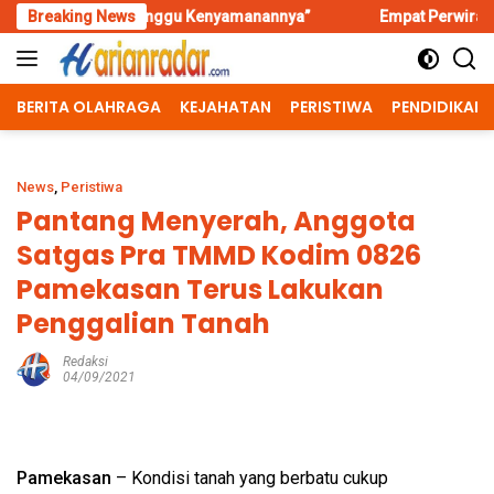
Skip
rganggu Kenyamanannya”
Breaking News
Empat Perwira Ikuti Seleksi Koman
to
content
BERITA OLAHRAGA
KEJAHATAN
PERISTIWA
PENDIDIKAN
News
,
Peristiwa
Pantang Menyerah, Anggota
Satgas Pra TMMD Kodim 0826
Pamekasan Terus Lakukan
Penggalian Tanah
Redaksi
04/09/2021
Pamekasan
– Kondisi tanah yang berbatu cukup