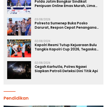
Polda Jatim Bongkar Sindikat
Penipuan Online Emas Murah, Lima
Tersangka Diantaranya Warga
Binaan Lapas Diamankan
03/08/2026
Polresta Sumenep Buka Posko
Darurat, Respon Cepat Penanganan
Korban Kebakaran KM Mutiara
Sentosa 2
02/08/2026
Kapolri Resmi Tutup Kejuaraan Bulu
Tangkis Kapolri Cup 2026, Tegaskan
Komitmen Polri Dukung Prestasi
Atlet Nasional
02/08/2026
Cegah Karhutla, Polres Ngawi
Siapkan Patroli Deteksi Dini Titik Api
Pendidikan