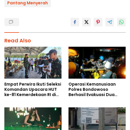
Pantang Menyerah
Read Also
Empat Perwira Ikuti Seleksi
Operasi Kemanusiaan
Komandan Upacara HUT
Polres Bondowoso
ke-81 Kemerdekaan RI di
Berhasil Evakuasi Dua
Papua Selatan
Jenazah di Gunung
Piramid