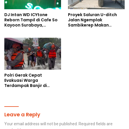
DJ Intan WD ICYtone
Proyek Saluran U-ditch
Reborn Tampil di Cafe So
Jalan Ngemplak
Kayoon Surabaya,
Sambikerep Makan
Suasana Malam Makin
Korban, Uang Rakyat
Meriah
Digelontorkan Bukan
untuk Perangkap Maut
Warga
Polri Gerak Cepat
Evakuasi Warga
Terdampak Banjir di
Padang
Leave a Reply
Your email address will not be published.
Required fields are