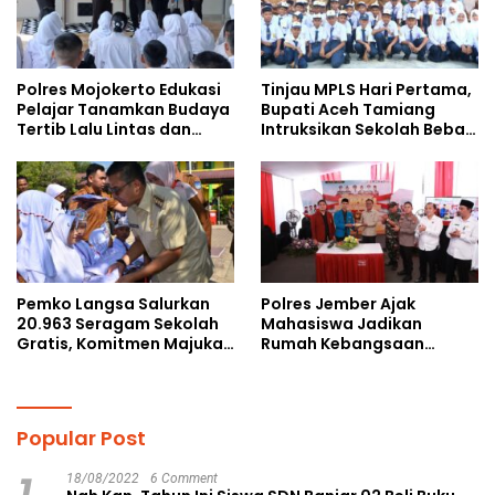
Polres Mojokerto Edukasi
Tinjau MPLS Hari Pertama,
Pelajar Tanamkan Budaya
Bupati Aceh Tamiang
Tertib Lalu Lintas dan
Intruksikan Sekolah Bebas
Cegah Perundungan
Perundungan
Pemko Langsa Salurkan
Polres Jember Ajak
20.963 Seragam Sekolah
Mahasiswa Jadikan
Gratis, Komitmen Majukan
Rumah Kebangsaan
Pendidikan
Ruang Kolaborasi Lahirkan
Gagasan Konstruktif
Popular Post
18/08/2022
6 Comment