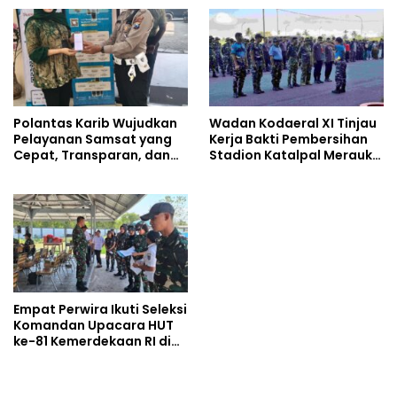
Berkah di Masjid Syekh
Ahmad Ibrahim
Polantas Karib Wujudkan
Wadan Kodaeral XI Tinjau
Pelayanan Samsat yang
Kerja Bakti Pembersihan
Cepat, Transparan, dan
Stadion Katalpal Merauke,
Humanis
Jelang Upacara HUT Ke-81
Kemerdekaan RI
Empat Perwira Ikuti Seleksi
Komandan Upacara HUT
ke-81 Kemerdekaan RI di
Papua Selatan