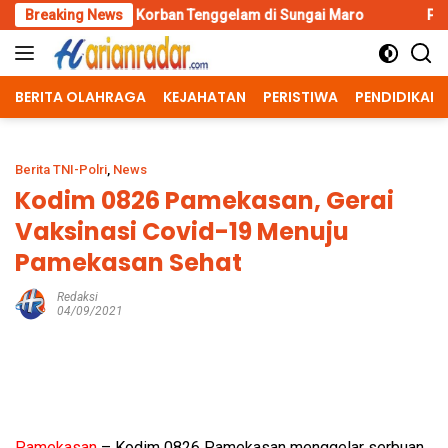
Skip
 Korban Tenggelam di Sungai Maro
Breaking News
Polres Malang Amankan 
to
content
BERITA OLAHRAGA
KEJAHATAN
PERISTIWA
PENDIDIKAN
Berita TNI-Polri
,
News
Kodim 0826 Pamekasan, Gerai
Vaksinasi Covid-19 Menuju
Pamekasan Sehat
Redaksi
04/09/2021
Pamekasan
– Kodim 0826 Pamekasan menggelar serbuan