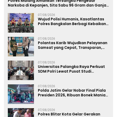
Polres Malang Amankan Tersangka Pengedar
Narkoba di Kepanjen, Sita Sabu 96 Gram dan Ganja
131 Gram
07/08/2026
Wujud Polisi Humanis, Kasatlantas
Polres Bangkalan Berbagi Kebaikan
Lewat Jumat Berkah di Masjid Syekh
Ahmad Ibrahim
07/08/2026
Polantas Karib Wujudkan Pelayanan
Samsat yang Cepat, Transparan,
dan Humanis
07/08/2026
Universitas Palangka Raya Perkuat
SDM Polri Lewat Pusat Studi
Kepolisian
07/08/2026
Polda Jatim Gelar Nobar Final Piala
Presiden 2026, Ribuan Bonek Mania
Dukung Persebaya dari Lapangan
Mapolda
07/08/2026
Polres Blitar Kota Gelar Gerakan