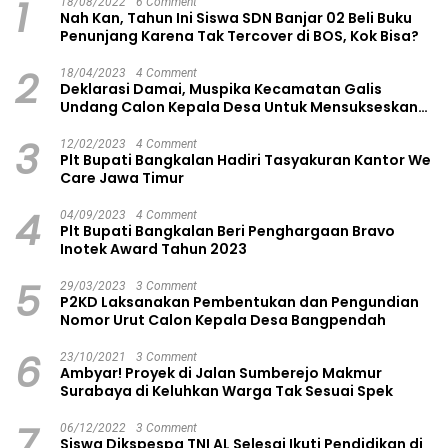
1
18/08/2022
6 Comment
Nah Kan, Tahun Ini Siswa SDN Banjar 02 Beli Buku
Penunjang Karena Tak Tercover di BOS, Kok Bisa?
2
18/04/2023
4 Comment
Deklarasi Damai, Muspika Kecamatan Galis
Undang Calon Kepala Desa Untuk Mensukseskan
Pilkades Aman dan Damai
3
12/02/2023
4 Comment
Plt Bupati Bangkalan Hadiri Tasyakuran Kantor We
Care Jawa Timur
4
04/09/2023
4 Comment
Plt Bupati Bangkalan Beri Penghargaan Bravo
Inotek Award Tahun 2023
5
29/03/2023
3 Comment
P2KD Laksanakan Pembentukan dan Pengundian
Nomor Urut Calon Kepala Desa Bangpendah
6
23/10/2021
3 Comment
Ambyar! Proyek di Jalan Sumberejo Makmur
Surabaya di Keluhkan Warga Tak Sesuai Spek
7
06/12/2022
3 Comment
Siswa Dikspespa TNI AL Selesai Ikuti Pendidikan di