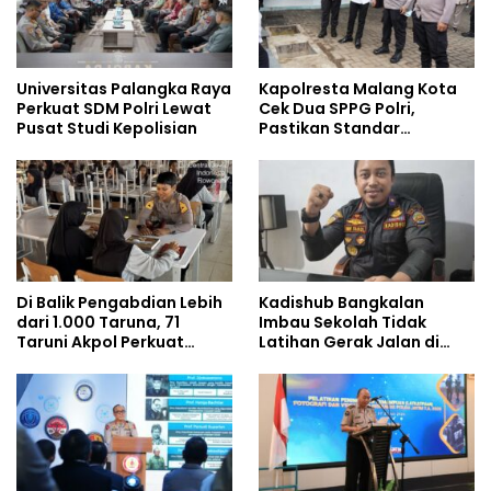
Universitas Palangka Raya
Kapolresta Malang Kota
Perkuat SDM Polri Lewat
Cek Dua SPPG Polri,
Pusat Studi Kepolisian
Pastikan Standar
Pemenuhan Gizi dan
Pengelolaan Limbah
Berjalan Optimal
Di Balik Pengabdian Lebih
Kadishub Bangkalan
dari 1.000 Taruna, 71
Imbau Sekolah Tidak
Taruni Akpol Perkuat
Latihan Gerak Jalan di
Pembentukan Karakter
Jalan Raya
Siswa Sekolah Rakyat