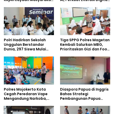
Dibangun dari Integritas
Pelajar
Polri Hadirkan Sekolah
Tiga SPPG Polres Magetan
Unggulan Berstandar
Kembali Salurkan MBG,
Dunia, 297 Siswa Mulai
Prioritaskan Gizi dan Food
Tempati Kampus
Safety
Polres Mojokerto Kota
Diaspora Papua di Inggris
Cegah Peredaran Vape
Bahas Strategi
Mengandung Narkoba,
Pembangunan Papua
Gencarkan Sosialisasi di
bersama Mahasiswa
Kalangan Remaja
Doktoral Internasional