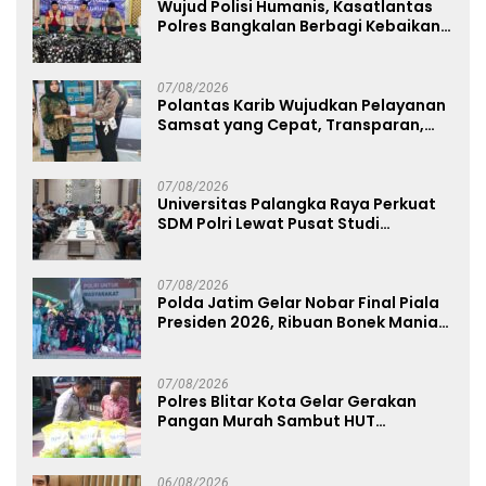
Wujud Polisi Humanis, Kasatlantas
Polres Bangkalan Berbagi Kebaikan
Lewat Jumat Berkah di Masjid Syekh
Ahmad Ibrahim
07/08/2026
Polantas Karib Wujudkan Pelayanan
Samsat yang Cepat, Transparan,
dan Humanis
07/08/2026
Universitas Palangka Raya Perkuat
SDM Polri Lewat Pusat Studi
Kepolisian
07/08/2026
Polda Jatim Gelar Nobar Final Piala
Presiden 2026, Ribuan Bonek Mania
Dukung Persebaya dari Lapangan
Mapolda
07/08/2026
Polres Blitar Kota Gelar Gerakan
Pangan Murah Sambut HUT
Kemerdekaan RI ke-81
06/08/2026