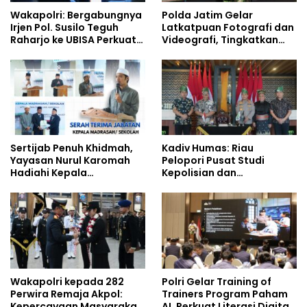
Wakapolri: Bergabungnya
Polda Jatim Gelar
Irjen Pol. Susilo Teguh
Latkatpuan Fotografi dan
Raharjo ke UBISA Perkuat
Videografi, Tingkatkan
Jejaring Nasional Pusat
Kompetensi Personel di
Studi Kepolisian
Era Digital
Sertijab Penuh Khidmah,
Kadiv Humas: Riau
Yayasan Nurul Karomah
Pelopori Pusat Studi
Hadiahi Kepala
Kepolisian dan
Demisioner Voucher
Lingkungan, Green
Umrah
Policing Masuki Babak
Baru
Wakapolri kepada 282
Polri Gelar Training of
Perwira Remaja Akpol:
Trainers Program Paham
Kepercayaan Masyarakat
AI, Perkuat Literasi Digital