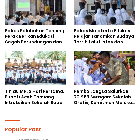
Polres Pelabuhan Tanjung
Polres Mojokerto Edukasi
Perak Berikan Edukasi
Pelajar Tanamkan Budaya
Cegah Perundungan dan
Tertib Lalu Lintas dan
Bijak Bermedia Sosial
Cegah Perundungan
kepada Pelajar MPLS
Tinjau MPLS Hari Pertama,
Pemko Langsa Salurkan
Bupati Aceh Tamiang
20.963 Seragam Sekolah
Intruksikan Sekolah Bebas
Gratis, Komitmen Majukan
Perundungan
Pendidikan
Popular Post