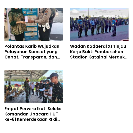
Tenggelam di Sungai Maro
Kebaikan Lewat Jumat
Berkah di Masjid Syekh
Ahmad Ibrahim
Polantas Karib Wujudkan
Wadan Kodaeral XI Tinjau
Pelayanan Samsat yang
Kerja Bakti Pembersihan
Cepat, Transparan, dan
Stadion Katalpal Merauke,
Humanis
Jelang Upacara HUT Ke-81
Kemerdekaan RI
Empat Perwira Ikuti Seleksi
Komandan Upacara HUT
ke-81 Kemerdekaan RI di
Papua Selatan