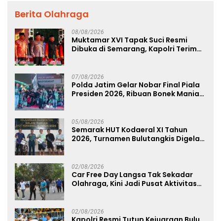
Berita Olahraga
08/08/2026
Muktamar XVI Tapak Suci Resmi
Dibuka di Semarang, Kapolri Terima
Anugerah Anggota Kehormatan
07/08/2026
Polda Jatim Gelar Nobar Final Piala
Presiden 2026, Ribuan Bonek Mania
Dukung Persebaya dari Lapangan
Mapolda
05/08/2026
Semarak HUT Kodaeral XI Tahun
2026, Turnamen Bulutangkis Digelar
untuk Cetak Atlet Berprestasi dan
Perkuat Soliditas Prajurit
02/08/2026
Car Free Day Langsa Tak Sekadar
Olahraga, Kini Jadi Pusat Aktivitas
dan Pelayanan Publik
02/08/2026
Kapolri Resmi Tutup Kejuaraan Bulu