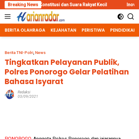
Skip
onstitusi dan Suara Rakyat Kecil
Breaking News
Inovasi Srikandi Care, Car
to
content
BERITA OLAHRAGA
KEJAHATAN
PERISTIWA
PENDIDIKAN
Berita TNI-Polri
,
News
Tingkatkan Pelayanan Publik,
Polres Ponorogo Gelar Pelatihan
Bahasa Isyarat
Redaksi
03/09/2021
PONOROGO,
Anggota Polres Ponorogo dan jajarannya