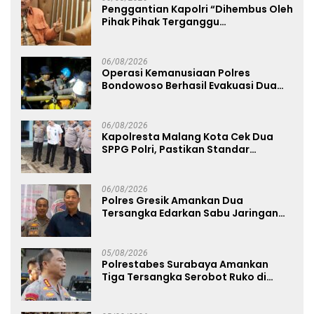
Penggantian Kapolri “Dihembus Oleh
Pihak Pihak Terganggu
Kenyamanannya”
06/08/2026
Operasi Kemanusiaan Polres
Bondowoso Berhasil Evakuasi Dua
Jenazah di Gunung Piramid
06/08/2026
Kapolresta Malang Kota Cek Dua
SPPG Polri, Pastikan Standar
Pemenuhan Gizi dan Pengelolaan
Limbah Berjalan Optimal
06/08/2026
Polres Gresik Amankan Dua
Tersangka Edarkan Sabu Jaringan
Bangkalan
05/08/2026
Polrestabes Surabaya Amankan
Tiga Tersangka Serobot Ruko di
Ngagel