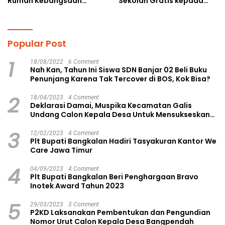
Rumah Kebangsaan
Sekolah Gratis kepada
Ruang Kolaborasi Lahirkan
Anak Yatim Piatu di
Gagasan Konstruktif
Langsa Kota
Popular Post
1
18/08/2022
6 Comment
Nah Kan, Tahun Ini Siswa SDN Banjar 02 Beli Buku
Penunjang Karena Tak Tercover di BOS, Kok Bisa?
2
18/04/2023
4 Comment
Deklarasi Damai, Muspika Kecamatan Galis
Undang Calon Kepala Desa Untuk Mensukseskan
Pilkades Aman dan Damai
3
12/02/2023
4 Comment
Plt Bupati Bangkalan Hadiri Tasyakuran Kantor We
Care Jawa Timur
4
04/09/2023
4 Comment
Plt Bupati Bangkalan Beri Penghargaan Bravo
Inotek Award Tahun 2023
5
29/03/2023
3 Comment
P2KD Laksanakan Pembentukan dan Pengundian
Nomor Urut Calon Kepala Desa Bangpendah