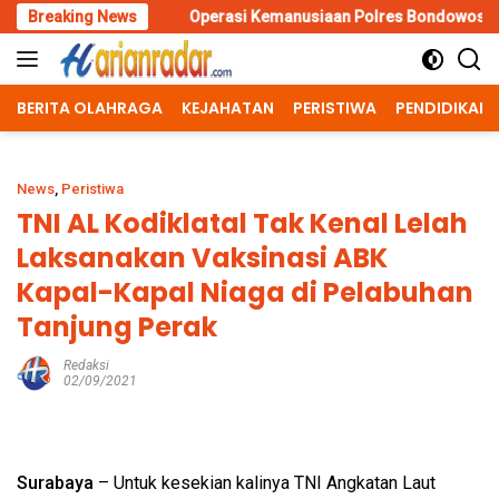
Skip
Breaking News
Operasi Kemanusiaan Polres Bondowoso Berhasil Evakuasi Dua
to
content
BERITA OLAHRAGA
KEJAHATAN
PERISTIWA
PENDIDIKAN
News
,
Peristiwa
TNI AL Kodiklatal Tak Kenal Lelah
Laksanakan Vaksinasi ABK
Kapal-Kapal Niaga di Pelabuhan
Tanjung Perak
Redaksi
02/09/2021
Surabaya
– Untuk kesekian kalinya TNI Angkatan Laut