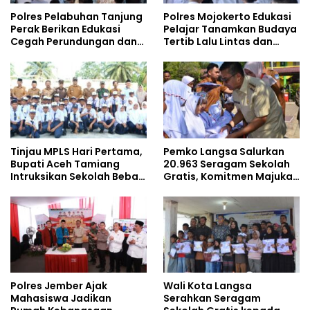
Polres Pelabuhan Tanjung
Polres Mojokerto Edukasi
Perak Berikan Edukasi
Pelajar Tanamkan Budaya
Cegah Perundungan dan
Tertib Lalu Lintas dan
Bijak Bermedia Sosial
Cegah Perundungan
kepada Pelajar MPLS
Tinjau MPLS Hari Pertama,
Pemko Langsa Salurkan
Bupati Aceh Tamiang
20.963 Seragam Sekolah
Intruksikan Sekolah Bebas
Gratis, Komitmen Majukan
Perundungan
Pendidikan
Polres Jember Ajak
Wali Kota Langsa
Mahasiswa Jadikan
Serahkan Seragam