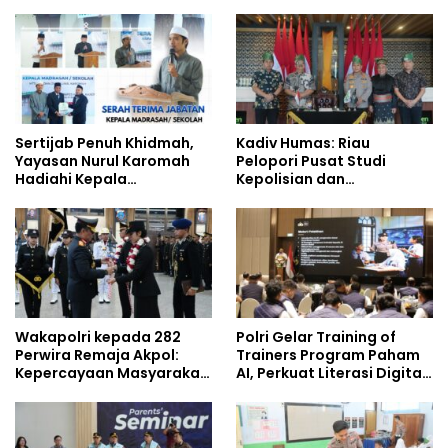
Jejaring Nasional Pusat
Kompetensi Personel di
Studi Kepolisian
Era Digital
Sertijab Penuh Khidmah,
Kadiv Humas: Riau
Yayasan Nurul Karomah
Pelopori Pusat Studi
Hadiahi Kepala
Kepolisian dan
Demisioner Voucher
Lingkungan, Green
Umrah
Policing Masuki Babak
Baru
Wakapolri kepada 282
Polri Gelar Training of
Perwira Remaja Akpol:
Trainers Program Paham
Kepercayaan Masyarakat
AI, Perkuat Literasi Digital
Dibangun dari Integritas
Pelajar