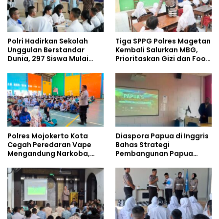
Polri Hadirkan Sekolah
Tiga SPPG Polres Magetan
Unggulan Berstandar
Kembali Salurkan MBG,
Dunia, 297 Siswa Mulai
Prioritaskan Gizi dan Food
Tempati Kampus
Safety
Polres Mojokerto Kota
Diaspora Papua di Inggris
Cegah Peredaran Vape
Bahas Strategi
Mengandung Narkoba,
Pembangunan Papua
Gencarkan Sosialisasi di
bersama Mahasiswa
Kalangan Remaja
Doktoral Internasional