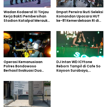
Wadan Kodaeral XI Tinjau
Empat Perwira Ikuti Seleksi
Kerja Bakti Pembersihan
Komandan Upacara HUT
Stadion Katalpal Merauke,
ke-81 Kemerdekaan RI di
Jelang Upacara HUT Ke-81
Papua Selatan
Kemerdekaan RI
Operasi Kemanusiaan
DJ Intan WD ICYtone
Polres Bondowoso
Reborn Tampil di Cafe So
Berhasil Evakuasi Dua
Kayoon Surabaya,
Jenazah di Gunung
Suasana Malam Makin
Piramid
Meriah