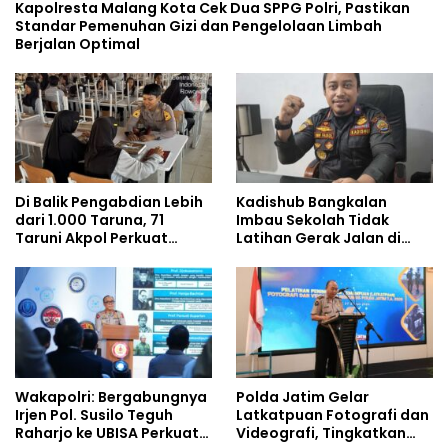
Kapolresta Malang Kota Cek Dua SPPG Polri, Pastikan
Standar Pemenuhan Gizi dan Pengelolaan Limbah
Berjalan Optimal
Di Balik Pengabdian Lebih
Kadishub Bangkalan
dari 1.000 Taruna, 71
Imbau Sekolah Tidak
Taruni Akpol Perkuat
Latihan Gerak Jalan di
Pembentukan Karakter
Jalan Raya
Siswa Sekolah Rakyat
Wakapolri: Bergabungnya
Polda Jatim Gelar
Irjen Pol. Susilo Teguh
Latkatpuan Fotografi dan
Raharjo ke UBISA Perkuat
Videografi, Tingkatkan