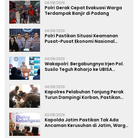
04/08/2026
Polri Gerak Cepat Evakuasi Warga
Terdampak Banjir di Padang
04/08/2026
Polri Pastikan Situasi Keamanan
Pusat-Pusat Ekonomi Nasional
Tetap Kondusif
04/08/2026
Wakapolri: Bergabungnya Irjen Pol.
Susilo Teguh Raharjo ke UBISA
Perkuat Jejaring Nasional Pusat
Studi Kepolisian
04/08/2026
Kapolres Pelabuhan Tanjung Perak
Turun Dampingi Korban, Pastikan
Penanganan Kebakaran KM Mutiara
Sentosa 2 Berjalan Maksimal
03/08/2026
Kapolda Jatim Pastikan Tak Ada
Ancaman Kerusuhan di Jatim, Warga
Diminta Tak Percaya Hoaks