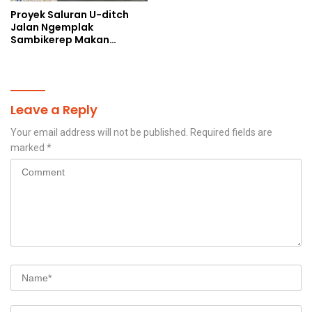
Proyek Saluran U-ditch
Jalan Ngemplak
Sambikerep Makan
Korban, Uang Rakyat
Digelontorkan Bukan
untuk Perangkap Maut
Warga
Leave a Reply
Your email address will not be published.
Required fields are
marked
*