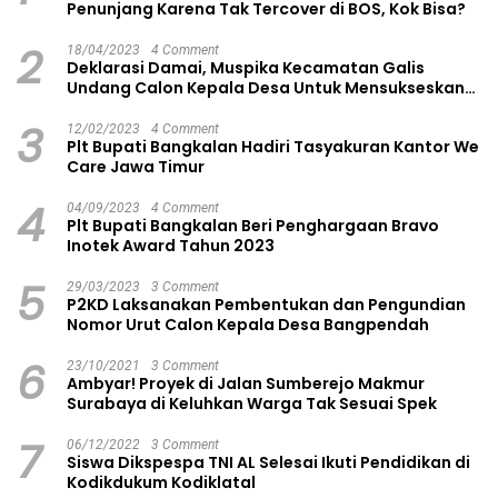
Penunjang Karena Tak Tercover di BOS, Kok Bisa?
2
18/04/2023
4 Comment
Deklarasi Damai, Muspika Kecamatan Galis
Undang Calon Kepala Desa Untuk Mensukseskan
Pilkades Aman dan Damai
3
12/02/2023
4 Comment
Plt Bupati Bangkalan Hadiri Tasyakuran Kantor We
Care Jawa Timur
4
04/09/2023
4 Comment
Plt Bupati Bangkalan Beri Penghargaan Bravo
Inotek Award Tahun 2023
5
29/03/2023
3 Comment
P2KD Laksanakan Pembentukan dan Pengundian
Nomor Urut Calon Kepala Desa Bangpendah
6
23/10/2021
3 Comment
Ambyar! Proyek di Jalan Sumberejo Makmur
Surabaya di Keluhkan Warga Tak Sesuai Spek
7
06/12/2022
3 Comment
Siswa Dikspespa TNI AL Selesai Ikuti Pendidikan di
Kodikdukum Kodiklatal