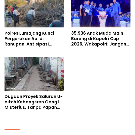
Polres Lumajang Kunci
35.936 Anak Muda Main
Pergerakan Api di
Bareng di Kapolri Cup
Ranupani Antisipasi
2026, Wakapolri: Jangan
Karhutla TNBTS Meluas
Cuma Jadi Penonton,
Jadilah Talenta Digital
Dugaan Proyek Saluran U-
ditch Kebangsren Gang I
Misterius, Tanpa Papan
Nama: Penunjukan
Langsung Apa Liar?