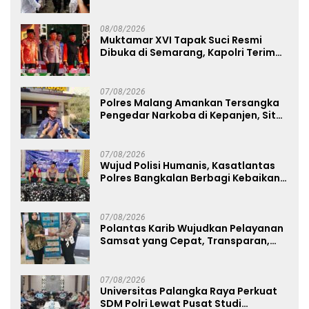
Jembatan Aspirasi Buruh
08/08/2026
Muktamar XVI Tapak Suci Resmi
Dibuka di Semarang, Kapolri Terima
Anugerah Anggota Kehormatan
07/08/2026
Polres Malang Amankan Tersangka
Pengedar Narkoba di Kepanjen, Sita
Sabu 96 Gram dan Ganja 131 Gram
07/08/2026
Wujud Polisi Humanis, Kasatlantas
Polres Bangkalan Berbagi Kebaikan
Lewat Jumat Berkah di Masjid Syekh
Ahmad Ibrahim
07/08/2026
Polantas Karib Wujudkan Pelayanan
Samsat yang Cepat, Transparan,
dan Humanis
07/08/2026
Universitas Palangka Raya Perkuat
SDM Polri Lewat Pusat Studi