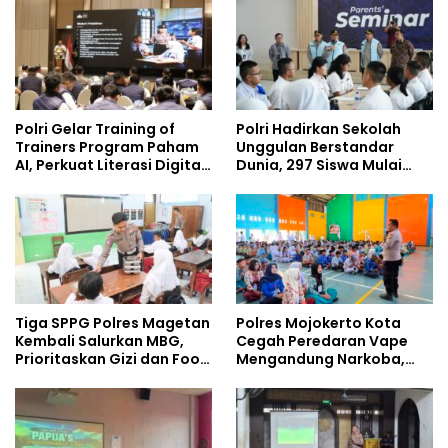
Policing Masuki Babak
Baru
Polri Gelar Training of
Polri Hadirkan Sekolah
Trainers Program Paham
Unggulan Berstandar
AI, Perkuat Literasi Digital
Dunia, 297 Siswa Mulai
Pelajar
Tempati Kampus
Tiga SPPG Polres Magetan
Polres Mojokerto Kota
Kembali Salurkan MBG,
Cegah Peredaran Vape
Prioritaskan Gizi dan Food
Mengandung Narkoba,
Safety
Gencarkan Sosialisasi di
Kalangan Remaja