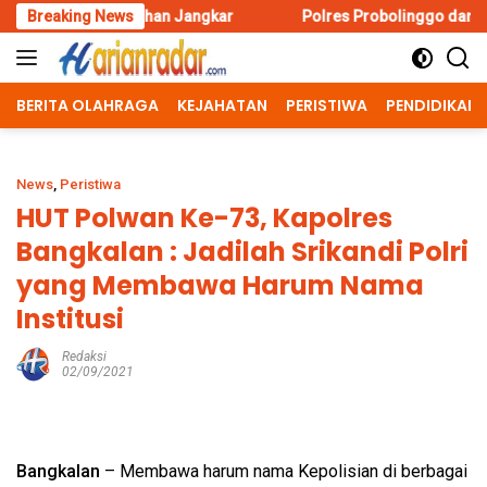
Skip
an Jangkar
Breaking News
Polres Probolinggo dan Bhayangkari Salurkan 
to
content
BERITA OLAHRAGA
KEJAHATAN
PERISTIWA
PENDIDIKAN
News
,
Peristiwa
HUT Polwan Ke-73, Kapolres
Bangkalan : Jadilah Srikandi Polri
yang Membawa Harum Nama
Institusi
Redaksi
02/09/2021
Bangkalan
– Membawa harum nama Kepolisian di berbagai