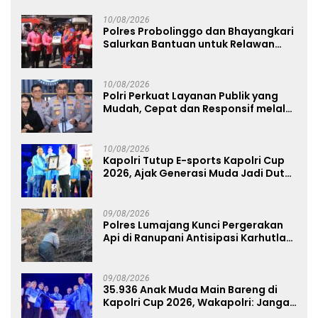
10/08/2026
Polres Probolinggo dan Bhayangkari
Salurkan Bantuan untuk Relawan
Karhutla TNBTS di Bromo
10/08/2026
Polri Perkuat Layanan Publik yang
Mudah, Cepat dan Responsif melalui
SuperApp Polri
10/08/2026
Kapolri Tutup E-sports Kapolri Cup
2026, Ajak Generasi Muda Jadi Duta
Kamtibmas dan Aktif Laporkan
Gangguan Ke 110
09/08/2026
Polres Lumajang Kunci Pergerakan
Api di Ranupani Antisipasi Karhutla
TNBTS Meluas
09/08/2026
35.936 Anak Muda Main Bareng di
Kapolri Cup 2026, Wakapolri: Jangan
Cuma Jadi Penonton, Jadilah