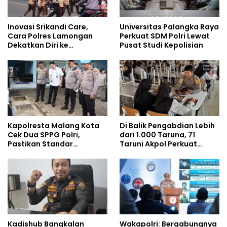
Inovasi Srikandi Care,
Universitas Palangka Raya
Cara Polres Lamongan
Perkuat SDM Polri Lewat
Dekatkan Diri ke
Pusat Studi Kepolisian
Masyarakat
Kapolresta Malang Kota
Di Balik Pengabdian Lebih
Cek Dua SPPG Polri,
dari 1.000 Taruna, 71
Pastikan Standar
Taruni Akpol Perkuat
Pemenuhan Gizi dan
Pembentukan Karakter
Pengelolaan Limbah
Siswa Sekolah Rakyat
Berjalan Optimal
Kadishub Bangkalan
Wakapolri: Bergabungnya