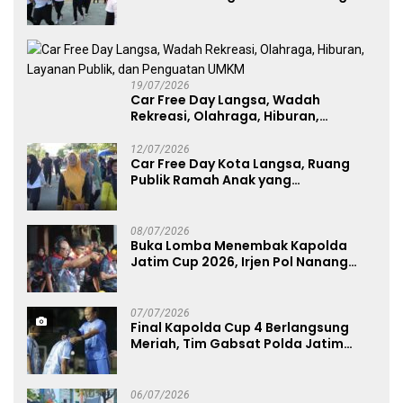
Lawu 2026
19/07/2026
Car Free Day Langsa, Wadah
Rekreasi, Olahraga, Hiburan,
Layanan Publik, dan Penguatan
UMKM
12/07/2026
Car Free Day Kota Langsa, Ruang
Publik Ramah Anak yang
Menggerakkan UMKM dan Layanan
Publik
08/07/2026
Buka Lomba Menembak Kapolda
Jatim Cup 2026, Irjen Pol Nanang
Avianto Tekankan Profesionalisme
Penggunaan Senjata Api
07/07/2026
Final Kapolda Cup 4 Berlangsung
Meriah, Tim Gabsat Polda Jatim
Angkat Trofi Juara
06/07/2026