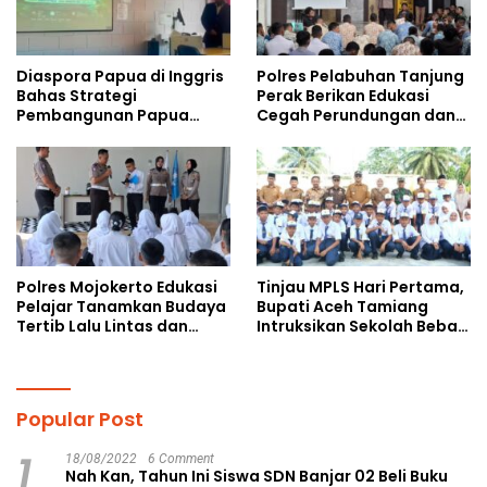
Diaspora Papua di Inggris
Polres Pelabuhan Tanjung
Bahas Strategi
Perak Berikan Edukasi
Pembangunan Papua
Cegah Perundungan dan
bersama Mahasiswa
Bijak Bermedia Sosial
Doktoral Internasional
kepada Pelajar MPLS
Polres Mojokerto Edukasi
Tinjau MPLS Hari Pertama,
Pelajar Tanamkan Budaya
Bupati Aceh Tamiang
Tertib Lalu Lintas dan
Intruksikan Sekolah Bebas
Cegah Perundungan
Perundungan
Popular Post
1
18/08/2022
6 Comment
Nah Kan, Tahun Ini Siswa SDN Banjar 02 Beli Buku