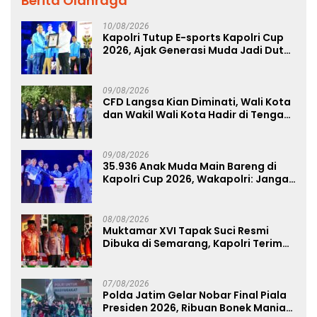
Berita Olahraga
10/08/2026
Kapolri Tutup E-sports Kapolri Cup
2026, Ajak Generasi Muda Jadi Duta
Kamtibmas dan Aktif Laporkan
Gangguan Ke 110
09/08/2026
CFD Langsa Kian Diminati, Wali Kota
dan Wakil Wali Kota Hadir di Tengah
Masyarakat
09/08/2026
35.936 Anak Muda Main Bareng di
Kapolri Cup 2026, Wakapolri: Jangan
Cuma Jadi Penonton, Jadilah
Talenta Digital
08/08/2026
Muktamar XVI Tapak Suci Resmi
Dibuka di Semarang, Kapolri Terima
Anugerah Anggota Kehormatan
07/08/2026
Polda Jatim Gelar Nobar Final Piala
Presiden 2026, Ribuan Bonek Mania