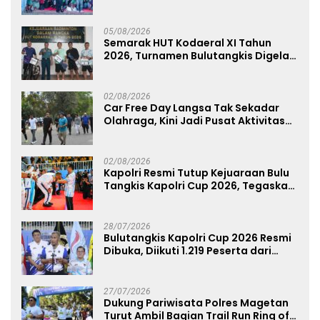
Dukung Persebaya dari Lapangan
Mapolda
05/08/2026
Semarak HUT Kodaeral XI Tahun
2026, Turnamen Bulutangkis Digelar
untuk Cetak Atlet Berprestasi dan
Perkuat Soliditas Prajurit
02/08/2026
Car Free Day Langsa Tak Sekadar
Olahraga, Kini Jadi Pusat Aktivitas
dan Pelayanan Publik
02/08/2026
Kapolri Resmi Tutup Kejuaraan Bulu
Tangkis Kapolri Cup 2026, Tegaskan
Komitmen Polri Dukung Prestasi
Atlet Nasional
28/07/2026
Bulutangkis Kapolri Cup 2026 Resmi
Dibuka, Diikuti 1.219 Peserta dari
Kategori Umum, Polri, dan Difabel
27/07/2026
Dukung Pariwisata Polres Magetan
Turut Ambil Bagian Trail Run Ring of