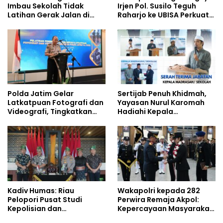
Imbau Sekolah Tidak
Irjen Pol. Susilo Teguh
Latihan Gerak Jalan di
Raharjo ke UBISA Perkuat
Jalan Raya
Jejaring Nasional Pusat
Studi Kepolisian
Polda Jatim Gelar
Sertijab Penuh Khidmah,
Latkatpuan Fotografi dan
Yayasan Nurul Karomah
Videografi, Tingkatkan
Hadiahi Kepala
Kompetensi Personel di
Demisioner Voucher
Era Digital
Umrah
Kadiv Humas: Riau
Wakapolri kepada 282
Pelopori Pusat Studi
Perwira Remaja Akpol:
Kepolisian dan
Kepercayaan Masyarakat
Lingkungan, Green
Dibangun dari Integritas