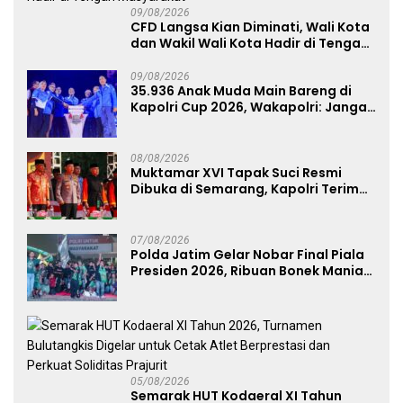
09/08/2026
CFD Langsa Kian Diminati, Wali Kota
dan Wakil Wali Kota Hadir di Tengah
Masyarakat
09/08/2026
35.936 Anak Muda Main Bareng di
Kapolri Cup 2026, Wakapolri: Jangan
Cuma Jadi Penonton, Jadilah
Talenta Digital
08/08/2026
Muktamar XVI Tapak Suci Resmi
Dibuka di Semarang, Kapolri Terima
Anugerah Anggota Kehormatan
07/08/2026
Polda Jatim Gelar Nobar Final Piala
Presiden 2026, Ribuan Bonek Mania
Dukung Persebaya dari Lapangan
Mapolda
05/08/2026
Semarak HUT Kodaeral XI Tahun