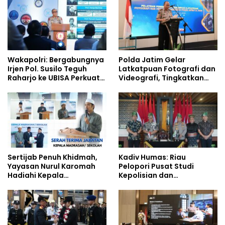
Wakapolri: Bergabungnya
Polda Jatim Gelar
Irjen Pol. Susilo Teguh
Latkatpuan Fotografi dan
Raharjo ke UBISA Perkuat
Videografi, Tingkatkan
Jejaring Nasional Pusat
Kompetensi Personel di
Studi Kepolisian
Era Digital
Sertijab Penuh Khidmah,
Kadiv Humas: Riau
Yayasan Nurul Karomah
Pelopori Pusat Studi
Hadiahi Kepala
Kepolisian dan
Demisioner Voucher
Lingkungan, Green
Umrah
Policing Masuki Babak
Baru