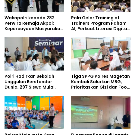
Wakapolri kepada 282
Polri Gelar Training of
Perwira Remaja Akpol:
Trainers Program Paham
Kepercayaan Masyarakat
AI, Perkuat Literasi Digital
Dibangun dari Integritas
Pelajar
Polri Hadirkan Sekolah
Tiga SPPG Polres Magetan
Unggulan Berstandar
Kembali Salurkan MBG,
Dunia, 297 Siswa Mulai
Prioritaskan Gizi dan Food
Tempati Kampus
Safety
Polres Mojokerto Kota
Diaspora Papua di Inggris