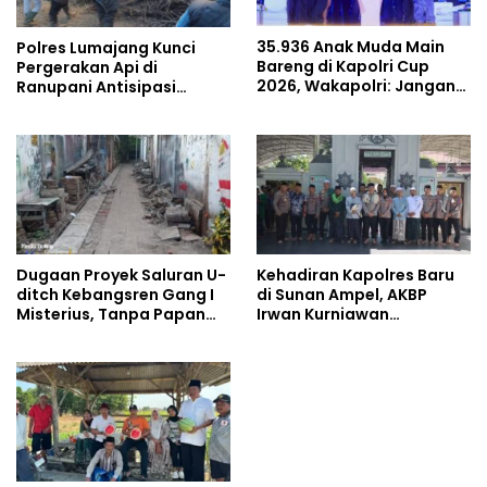
35.936 Anak Muda Main
Polres Lumajang Kunci
Bareng di Kapolri Cup
Pergerakan Api di
2026, Wakapolri: Jangan
Ranupani Antisipasi
Cuma Jadi Penonton,
Karhutla TNBTS Meluas
Jadilah Talenta Digital
Dugaan Proyek Saluran U-
Kehadiran Kapolres Baru
ditch Kebangsren Gang I
di Sunan Ampel, AKBP
Misterius, Tanpa Papan
Irwan Kurniawan
Nama: Penunjukan
Teguhkan Sinergi Polri dan
Langsung Apa Liar?
Ulama