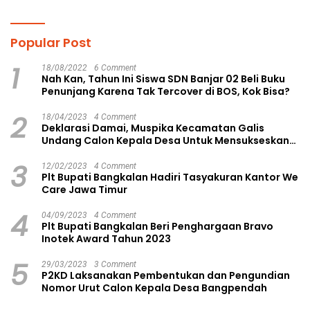
Popular Post
1
18/08/2022
6 Comment
Nah Kan, Tahun Ini Siswa SDN Banjar 02 Beli Buku
Penunjang Karena Tak Tercover di BOS, Kok Bisa?
2
18/04/2023
4 Comment
Deklarasi Damai, Muspika Kecamatan Galis
Undang Calon Kepala Desa Untuk Mensukseskan
Pilkades Aman dan Damai
3
12/02/2023
4 Comment
Plt Bupati Bangkalan Hadiri Tasyakuran Kantor We
Care Jawa Timur
4
04/09/2023
4 Comment
Plt Bupati Bangkalan Beri Penghargaan Bravo
Inotek Award Tahun 2023
5
29/03/2023
3 Comment
P2KD Laksanakan Pembentukan dan Pengundian
Nomor Urut Calon Kepala Desa Bangpendah