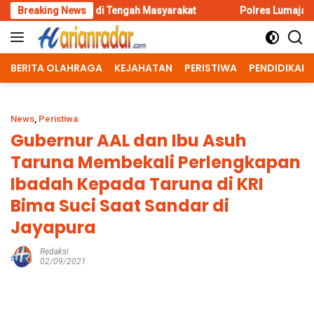
Skip
r di Tengah Masyarakat
Breaking News
Polres Lumajang Kunci Pergerakan A
to
content
BERITA OLAHRAGA
KEJAHATAN
PERISTIWA
PENDIDIKAN
News
,
Peristiwa
Gubernur AAL dan Ibu Asuh
Taruna Membekali Perlengkapan
Ibadah Kepada Taruna di KRI
Bima Suci Saat Sandar di
Jayapura
Redaksi
02/09/2021