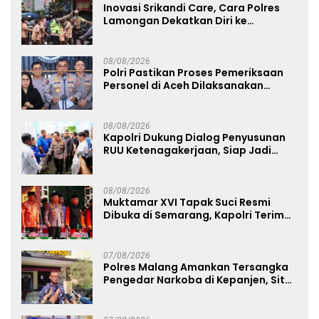
Inovasi Srikandi Care, Cara Polres
Lamongan Dekatkan Diri ke
Masyarakat
08/08/2026
Polri Pastikan Proses Pemeriksaan
Personel di Aceh Dilaksanakan
Secara Profesional dan Transparan
08/08/2026
Kapolri Dukung Dialog Penyusunan
RUU Ketenagakerjaan, Siap Jadi
Jembatan Aspirasi Buruh
08/08/2026
Muktamar XVI Tapak Suci Resmi
Dibuka di Semarang, Kapolri Terima
Anugerah Anggota Kehormatan
07/08/2026
Polres Malang Amankan Tersangka
Pengedar Narkoba di Kepanjen, Sita
Sabu 96 Gram dan Ganja 131 Gram