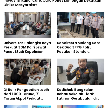
Inovasi Srikandi Care, Cara Polres Lamongan Dekatkan
Diri ke Masyarakat
Universitas Palangka Raya
Kapolresta Malang Kota
Perkuat SDM Polri Lewat
Cek Dua SPPG Polri,
Pusat Studi Kepolisian
Pastikan Standar
Pemenuhan Gizi dan
Pengelolaan Limbah
Berjalan Optimal
Di Balik Pengabdian Lebih
Kadishub Bangkalan
dari 1.000 Taruna, 71
Imbau Sekolah Tidak
Taruni Akpol Perkuat
Latihan Gerak Jalan di
Pembentukan Karakter
Jalan Raya
Siswa Sekolah Rakyat