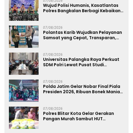
07/08/2026
Wujud Polisi Humanis, Kasatlantas
Polres Bangkalan Berbagi Kebaikan
Lewat Jumat Berkah di Masjid Syekh
Ahmad Ibrahim
07/08/2026
Polantas Karib Wujudkan Pelayanan
Samsat yang Cepat, Transparan,
dan Humanis
07/08/2026
Universitas Palangka Raya Perkuat
SDM Polri Lewat Pusat Studi
Kepolisian
07/08/2026
Polda Jatim Gelar Nobar Final Piala
Presiden 2026, Ribuan Bonek Mania
Dukung Persebaya dari Lapangan
Mapolda
07/08/2026
Polres Blitar Kota Gelar Gerakan
Pangan Murah Sambut HUT
Kemerdekaan RI ke-81