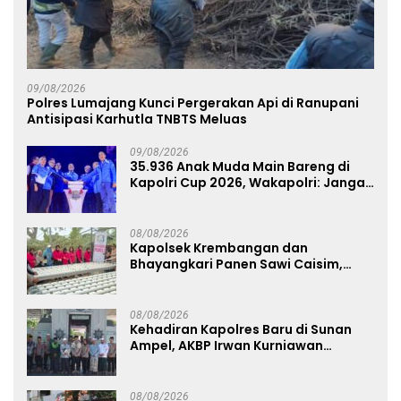
09/08/2026
Polres Lumajang Kunci Pergerakan Api di Ranupani
Antisipasi Karhutla TNBTS Meluas
09/08/2026
35.936 Anak Muda Main Bareng di
Kapolri Cup 2026, Wakapolri: Jangan
Cuma Jadi Penonton, Jadilah
Talenta Digital
08/08/2026
Kapolsek Krembangan dan
Bhayangkari Panen Sawi Caisim,
Dorong Warga Perkuat Ketahanan
Pangan
08/08/2026
Kehadiran Kapolres Baru di Sunan
Ampel, AKBP Irwan Kurniawan
Teguhkan Sinergi Polri dan Ulama
08/08/2026