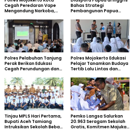
Cegah Peredaran Vape
Bahas Strategi
Mengandung Narkoba,
Pembangunan Papua
Gencarkan Sosialisasi di
bersama Mahasiswa
Kalangan Remaja
Doktoral Internasional
Polres Pelabuhan Tanjung
Polres Mojokerto Edukasi
Perak Berikan Edukasi
Pelajar Tanamkan Budaya
Cegah Perundungan dan
Tertib Lalu Lintas dan
Bijak Bermedia Sosial
Cegah Perundungan
kepada Pelajar MPLS
Tinjau MPLS Hari Pertama,
Pemko Langsa Salurkan
Bupati Aceh Tamiang
20.963 Seragam Sekolah
Intruksikan Sekolah Bebas
Gratis, Komitmen Majukan
Perundungan
Pendidikan