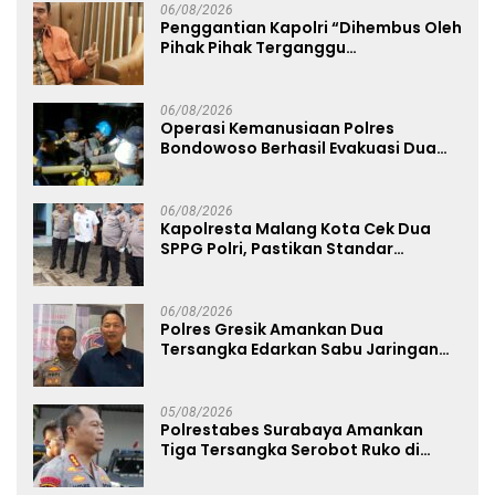
06/08/2026
Penggantian Kapolri “Dihembus Oleh
Pihak Pihak Terganggu
Kenyamanannya”
06/08/2026
Operasi Kemanusiaan Polres
Bondowoso Berhasil Evakuasi Dua
Jenazah di Gunung Piramid
06/08/2026
Kapolresta Malang Kota Cek Dua
SPPG Polri, Pastikan Standar
Pemenuhan Gizi dan Pengelolaan
Limbah Berjalan Optimal
06/08/2026
Polres Gresik Amankan Dua
Tersangka Edarkan Sabu Jaringan
Bangkalan
05/08/2026
Polrestabes Surabaya Amankan
Tiga Tersangka Serobot Ruko di
Ngagel