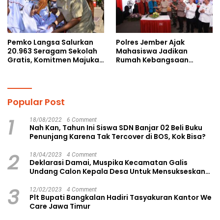
Pemko Langsa Salurkan
Polres Jember Ajak
20.963 Seragam Sekolah
Mahasiswa Jadikan
Gratis, Komitmen Majukan
Rumah Kebangsaan
Pendidikan
Ruang Kolaborasi Lahirkan
Gagasan Konstruktif
Popular Post
1
18/08/2022
6 Comment
Nah Kan, Tahun Ini Siswa SDN Banjar 02 Beli Buku
Penunjang Karena Tak Tercover di BOS, Kok Bisa?
2
18/04/2023
4 Comment
Deklarasi Damai, Muspika Kecamatan Galis
Undang Calon Kepala Desa Untuk Mensukseskan
Pilkades Aman dan Damai
3
12/02/2023
4 Comment
Plt Bupati Bangkalan Hadiri Tasyakuran Kantor We
Care Jawa Timur