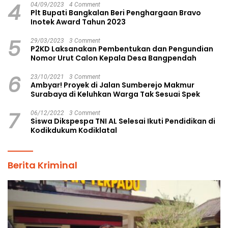
4
04/09/2023
4 Comment
Plt Bupati Bangkalan Beri Penghargaan Bravo
Inotek Award Tahun 2023
5
29/03/2023
3 Comment
P2KD Laksanakan Pembentukan dan Pengundian
Nomor Urut Calon Kepala Desa Bangpendah
6
23/10/2021
3 Comment
Ambyar! Proyek di Jalan Sumberejo Makmur
Surabaya di Keluhkan Warga Tak Sesuai Spek
7
06/12/2022
3 Comment
Siswa Dikspespa TNI AL Selesai Ikuti Pendidikan di
Kodikdukum Kodiklatal
Berita Kriminal