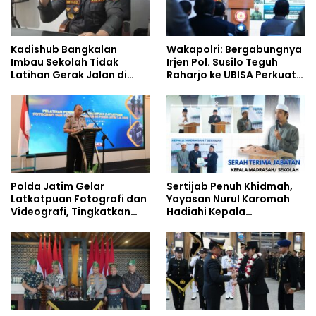
Kadishub Bangkalan
Wakapolri: Bergabungnya
Imbau Sekolah Tidak
Irjen Pol. Susilo Teguh
Latihan Gerak Jalan di
Raharjo ke UBISA Perkuat
Jalan Raya
Jejaring Nasional Pusat
Studi Kepolisian
Polda Jatim Gelar
Sertijab Penuh Khidmah,
Latkatpuan Fotografi dan
Yayasan Nurul Karomah
Videografi, Tingkatkan
Hadiahi Kepala
Kompetensi Personel di
Demisioner Voucher
Era Digital
Umrah