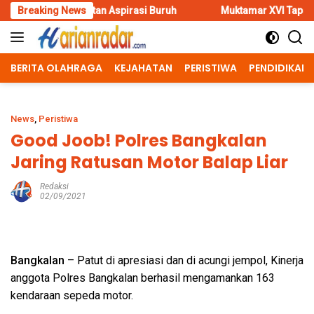
Skip
n Aspirasi Buruh
Breaking News
Muktamar XVI Tapak Suci Resmi Dibuka d
to
content
BERITA OLAHRAGA
KEJAHATAN
PERISTIWA
PENDIDIKAN
News
,
Peristiwa
Good Joob! Polres Bangkalan
Jaring Ratusan Motor Balap Liar
Redaksi
02/09/2021
Bangkalan
– Patut di apresiasi dan di acungi jempol, Kinerja
anggota Polres Bangkalan berhasil mengamankan 163
kendaraan sepeda motor.