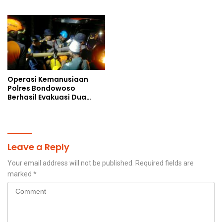
Jelang Upacara HUT Ke-81
Papua Selatan
Kemerdekaan RI
Operasi Kemanusiaan
Polres Bondowoso
Berhasil Evakuasi Dua
Jenazah di Gunung
Piramid
Leave a Reply
Your email address will not be published.
Required fields are
marked
*