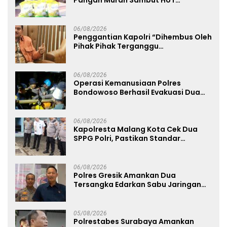
Kemerdekaan RI ke-81
06/08/2026
Penggantian Kapolri “Dihembus Oleh
Pihak Pihak Terganggu
Kenyamanannya”
06/08/2026
Operasi Kemanusiaan Polres
Bondowoso Berhasil Evakuasi Dua
Jenazah di Gunung Piramid
06/08/2026
Kapolresta Malang Kota Cek Dua
SPPG Polri, Pastikan Standar
Pemenuhan Gizi dan Pengelolaan
Limbah Berjalan Optimal
06/08/2026
Polres Gresik Amankan Dua
Tersangka Edarkan Sabu Jaringan
Bangkalan
05/08/2026
Polrestabes Surabaya Amankan