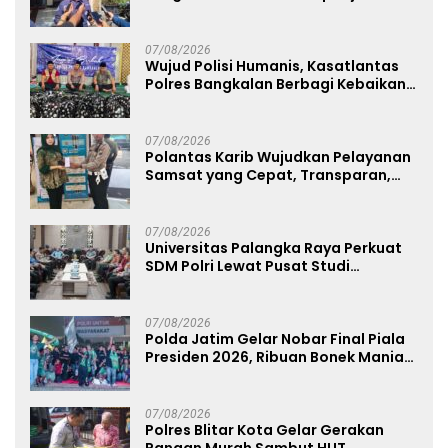
Sabu 96 Gram dan Ganja 131 Gram
07/08/2026
Wujud Polisi Humanis, Kasatlantas
Polres Bangkalan Berbagi Kebaikan
Lewat Jumat Berkah di Masjid Syekh
Ahmad Ibrahim
07/08/2026
Polantas Karib Wujudkan Pelayanan
Samsat yang Cepat, Transparan,
dan Humanis
07/08/2026
Universitas Palangka Raya Perkuat
SDM Polri Lewat Pusat Studi
Kepolisian
07/08/2026
Polda Jatim Gelar Nobar Final Piala
Presiden 2026, Ribuan Bonek Mania
Dukung Persebaya dari Lapangan
Mapolda
07/08/2026
Polres Blitar Kota Gelar Gerakan
Pangan Murah Sambut HUT