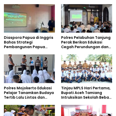
Safety
Gencarkan Sosialisasi di
Kalangan Remaja
Diaspora Papua di Inggris
Polres Pelabuhan Tanjung
Bahas Strategi
Perak Berikan Edukasi
Pembangunan Papua
Cegah Perundungan dan
bersama Mahasiswa
Bijak Bermedia Sosial
Doktoral Internasional
kepada Pelajar MPLS
Polres Mojokerto Edukasi
Tinjau MPLS Hari Pertama,
Pelajar Tanamkan Budaya
Bupati Aceh Tamiang
Tertib Lalu Lintas dan
Intruksikan Sekolah Bebas
Cegah Perundungan
Perundungan