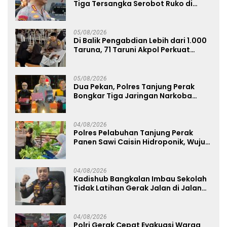
Tiga Tersangka Serobot Ruko di
Ngagel
05/08/2026
Di Balik Pengabdian Lebih dari 1.000
Taruna, 71 Taruni Akpol Perkuat
Pembentukan Karakter Siswa
Sekolah Rakyat
05/08/2026
Dua Pekan, Polres Tanjung Perak
Bongkar Tiga Jaringan Narkoba
22,76 Gram Sabu dan Pil Ekstasi
04/08/2026
Polres Pelabuhan Tanjung Perak
Panen Sawi Caisin Hidroponik, Wujud
Nyata Dukung Ketahanan Pangan
Nasional
04/08/2026
Kadishub Bangkalan Imbau Sekolah
Tidak Latihan Gerak Jalan di Jalan
Raya
04/08/2026
Polri Gerak Cepat Evakuasi Warga