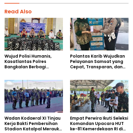
Read Also
Wujud Polisi Humanis,
Polantas Karib Wujudkan
Kasatlantas Polres
Pelayanan Samsat yang
Bangkalan Berbagi
Cepat, Transparan, dan
Kebaikan Lewat Jumat
Humanis
Berkah di Masjid Syekh
Ahmad Ibrahim
Wadan Kodaeral XI Tinjau
Empat Perwira Ikuti Seleksi
Kerja Bakti Pembersihan
Komandan Upacara HUT
Stadion Katalpal Merauke,
ke-81 Kemerdekaan RI di