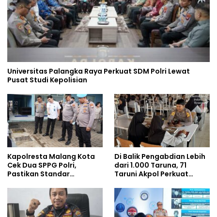
Universitas Palangka Raya Perkuat SDM Polri Lewat
Pusat Studi Kepolisian
Kapolresta Malang Kota
Di Balik Pengabdian Lebih
Cek Dua SPPG Polri,
dari 1.000 Taruna, 71
Pastikan Standar
Taruni Akpol Perkuat
Pemenuhan Gizi dan
Pembentukan Karakter
Pengelolaan Limbah
Siswa Sekolah Rakyat
Berjalan Optimal