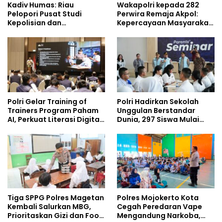
Kadiv Humas: Riau
Wakapolri kepada 282
Pelopori Pusat Studi
Perwira Remaja Akpol:
Kepolisian dan
Kepercayaan Masyarakat
Lingkungan, Green
Dibangun dari Integritas
Policing Masuki Babak
Baru
Polri Gelar Training of
Polri Hadirkan Sekolah
Trainers Program Paham
Unggulan Berstandar
AI, Perkuat Literasi Digital
Dunia, 297 Siswa Mulai
Pelajar
Tempati Kampus
Tiga SPPG Polres Magetan
Polres Mojokerto Kota
Kembali Salurkan MBG,
Cegah Peredaran Vape
Prioritaskan Gizi dan Food
Mengandung Narkoba,