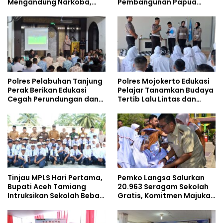
Mengandung Narkoba,
Pembangunan Papua
Gencarkan Sosialisasi di
bersama Mahasiswa
Kalangan Remaja
Doktoral Internasional
Polres Pelabuhan Tanjung
Polres Mojokerto Edukasi
Perak Berikan Edukasi
Pelajar Tanamkan Budaya
Cegah Perundungan dan
Tertib Lalu Lintas dan
Bijak Bermedia Sosial
Cegah Perundungan
kepada Pelajar MPLS
Tinjau MPLS Hari Pertama,
Pemko Langsa Salurkan
Bupati Aceh Tamiang
20.963 Seragam Sekolah
Intruksikan Sekolah Bebas
Gratis, Komitmen Majukan
Perundungan
Pendidikan