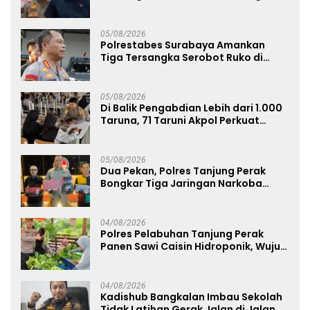
Bangkalan
05/08/2026
Polrestabes Surabaya Amankan
Tiga Tersangka Serobot Ruko di
Ngagel
05/08/2026
Di Balik Pengabdian Lebih dari 1.000
Taruna, 71 Taruni Akpol Perkuat
Pembentukan Karakter Siswa
Sekolah Rakyat
05/08/2026
Dua Pekan, Polres Tanjung Perak
Bongkar Tiga Jaringan Narkoba
22,76 Gram Sabu dan Pil Ekstasi
04/08/2026
Polres Pelabuhan Tanjung Perak
Panen Sawi Caisin Hidroponik, Wujud
Nyata Dukung Ketahanan Pangan
Nasional
04/08/2026
Kadishub Bangkalan Imbau Sekolah
Tidak Latihan Gerak Jalan di Jalan