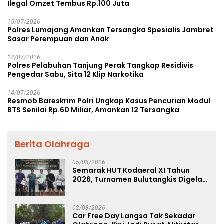
Ilegal Omzet Tembus Rp.100 Juta
15/07/2026
Polres Lumajang Amankan Tersangka Spesialis Jambret
Sasar Perempuan dan Anak
14/07/2026
Polres Pelabuhan Tanjung Perak Tangkap Residivis
Pengedar Sabu, Sita 12 Klip Narkotika
14/07/2026
Resmob Bareskrim Polri Ungkap Kasus Pencurian Modul
BTS Senilai Rp.60 Miliar, Amankan 12 Tersangka
Berita Olahraga
05/08/2026
Semarak HUT Kodaeral XI Tahun
2026, Turnamen Bulutangkis Digelar
untuk Cetak Atlet Berprestasi dan
Perkuat Soliditas Prajurit
02/08/2026
Car Free Day Langsa Tak Sekadar