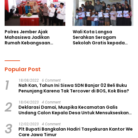
Polres Jember Ajak
Wali Kota Langsa
Mahasiswa Jadikan
Serahkan Seragam
Rumah Kebangsaan
Sekolah Gratis kepada
Ruang Kolaborasi Lahirkan
Anak Yatim Piatu di
Gagasan Konstruktif
Langsa Kota
Popular Post
1
18/08/2022
6 Comment
Nah Kan, Tahun Ini Siswa SDN Banjar 02 Beli Buku
Penunjang Karena Tak Tercover di BOS, Kok Bisa?
2
18/04/2023
4 Comment
Deklarasi Damai, Muspika Kecamatan Galis
Undang Calon Kepala Desa Untuk Mensukseskan
Pilkades Aman dan Damai
3
12/02/2023
4 Comment
Plt Bupati Bangkalan Hadiri Tasyakuran Kantor We
Care Jawa Timur