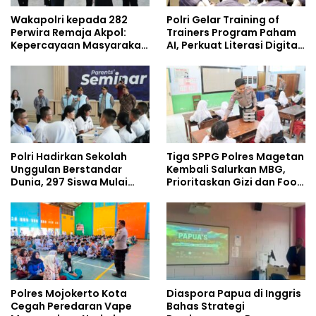
Wakapolri kepada 282
Polri Gelar Training of
Perwira Remaja Akpol:
Trainers Program Paham
Kepercayaan Masyarakat
AI, Perkuat Literasi Digital
Dibangun dari Integritas
Pelajar
Polri Hadirkan Sekolah
Tiga SPPG Polres Magetan
Unggulan Berstandar
Kembali Salurkan MBG,
Dunia, 297 Siswa Mulai
Prioritaskan Gizi dan Food
Tempati Kampus
Safety
Polres Mojokerto Kota
Diaspora Papua di Inggris
Cegah Peredaran Vape
Bahas Strategi