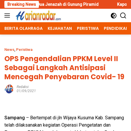
Skip
 Jenazah di Gunung Piramid
Breaking News
Kapolresta Malang Kota Cek D
to
content
BERITA OLAHRAGA
KEJAHATAN
PERISTIWA
PENDIDIKAN
News
,
Peristiwa
OPS Pengendalian PPKM Level II
Sebagai Langkah Antisipasi
Mencegah Penyebaran Covid- 19
Redaksi
01/09/2021
Sampang
– Bertempat di jln Wijaya Kusuma Kab. Sampang
telah dilaksanakan kegiatan Operasi Pengetatan dan