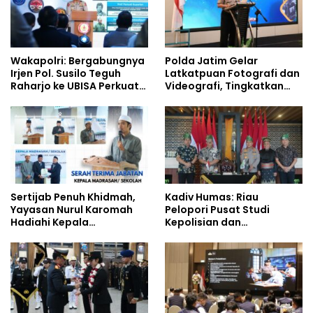
Wakapolri: Bergabungnya
Polda Jatim Gelar
Irjen Pol. Susilo Teguh
Latkatpuan Fotografi dan
Raharjo ke UBISA Perkuat
Videografi, Tingkatkan
Jejaring Nasional Pusat
Kompetensi Personel di
Studi Kepolisian
Era Digital
Sertijab Penuh Khidmah,
Kadiv Humas: Riau
Yayasan Nurul Karomah
Pelopori Pusat Studi
Hadiahi Kepala
Kepolisian dan
Demisioner Voucher
Lingkungan, Green
Umrah
Policing Masuki Babak
Baru