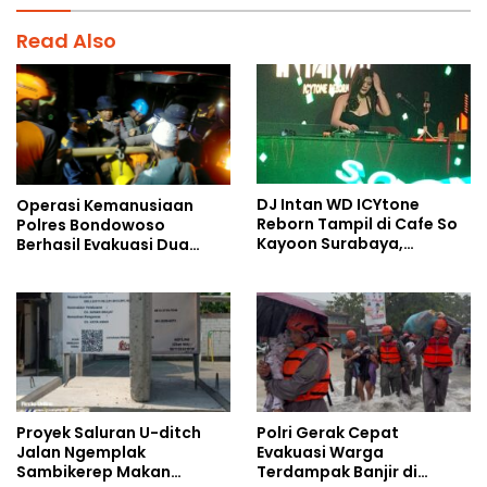
Read Also
DJ Intan WD ICYtone
Operasi Kemanusiaan
Reborn Tampil di Cafe So
Polres Bondowoso
Kayoon Surabaya,
Berhasil Evakuasi Dua
Suasana Malam Makin
Jenazah di Gunung
Meriah
Piramid
Proyek Saluran U-ditch
Polri Gerak Cepat
Jalan Ngemplak
Evakuasi Warga
Sambikerep Makan
Terdampak Banjir di