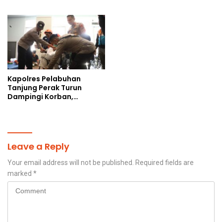
Korban, Uang Rakyat
Padang
Digelontorkan Bukan
untuk Perangkap Maut
Warga
Kapolres Pelabuhan
Tanjung Perak Turun
Dampingi Korban,
Pastikan Penanganan
Kebakaran KM Mutiara
Sentosa 2 Berjalan
Maksimal
Leave a Reply
Your email address will not be published.
Required fields are
marked
*