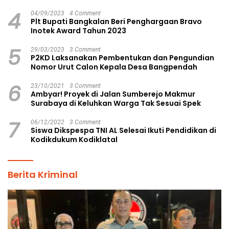
4
04/09/2023
4 Comment
Plt Bupati Bangkalan Beri Penghargaan Bravo
Inotek Award Tahun 2023
5
29/03/2023
3 Comment
P2KD Laksanakan Pembentukan dan Pengundian
Nomor Urut Calon Kepala Desa Bangpendah
6
23/10/2021
3 Comment
Ambyar! Proyek di Jalan Sumberejo Makmur
Surabaya di Keluhkan Warga Tak Sesuai Spek
7
06/12/2022
3 Comment
Siswa Dikspespa TNI AL Selesai Ikuti Pendidikan di
Kodikdukum Kodiklatal
Berita Kriminal