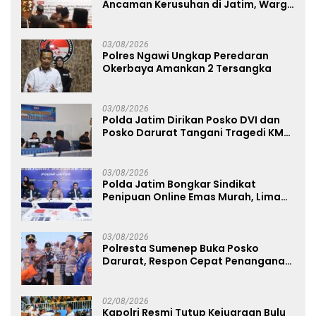
Ancaman Kerusuhan di Jatim, Warga
Diminta Tak Percaya Hoaks
03/08/2026
Polres Ngawi Ungkap Peredaran
Okerbaya Amankan 2 Tersangka
03/08/2026
Polda Jatim Dirikan Posko DVI dan
Posko Darurat Tangani Tragedi KMP
Mutiara Sentosa II
03/08/2026
Polda Jatim Bongkar Sindikat
Penipuan Online Emas Murah, Lima
Tersangka Diantaranya Warga
Binaan Lapas Diamankan
03/08/2026
Polresta Sumenep Buka Posko
Darurat, Respon Cepat Penanganan
Korban Kebakaran KM Mutiara
Sentosa 2
02/08/2026
Kapolri Resmi Tutup Kejuaraan Bulu