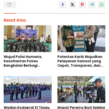
Read Also
Wujud Polisi Humanis,
Polantas Karib Wujudkan
Kasatlantas Polres
Pelayanan Samsat yang
Bangkalan Berbagi
Cepat, Transparan, dan
Kebaikan Lewat Jumat
Humanis
Berkah di Masjid Syekh
Ahmad Ibrahim
Wadan Kodaeral XI Tinjau
Empat Perwira Ikuti Seleksi