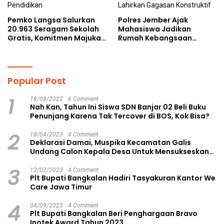
Pemko Langsa Salurkan
Polres Jember Ajak
20.963 Seragam Sekolah
Mahasiswa Jadikan
Gratis, Komitmen Majukan
Rumah Kebangsaan
Pendidikan
Ruang Kolaborasi Lahirkan
Gagasan Konstruktif
Popular Post
1
18/08/2022
6 Comment
Nah Kan, Tahun Ini Siswa SDN Banjar 02 Beli Buku
Penunjang Karena Tak Tercover di BOS, Kok Bisa?
2
18/04/2023
4 Comment
Deklarasi Damai, Muspika Kecamatan Galis
Undang Calon Kepala Desa Untuk Mensukseskan
Pilkades Aman dan Damai
3
12/02/2023
4 Comment
Plt Bupati Bangkalan Hadiri Tasyakuran Kantor We
Care Jawa Timur
4
04/09/2023
4 Comment
Plt Bupati Bangkalan Beri Penghargaan Bravo
Inotek Award Tahun 2023