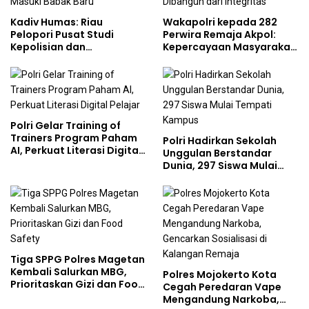
Kadiv Humas: Riau
Wakapolri kepada 282
Pelopori Pusat Studi
Perwira Remaja Akpol:
Kepolisian dan
Kepercayaan Masyarakat
Lingkungan, Green
Dibangun dari Integritas
Policing Masuki Babak
Baru
Polri Gelar Training of
Trainers Program Paham
Polri Hadirkan Sekolah
AI, Perkuat Literasi Digital
Unggulan Berstandar
Pelajar
Dunia, 297 Siswa Mulai
Tempati Kampus
Tiga SPPG Polres Magetan
Kembali Salurkan MBG,
Polres Mojokerto Kota
Prioritaskan Gizi dan Food
Cegah Peredaran Vape
Safety
Mengandung Narkoba,