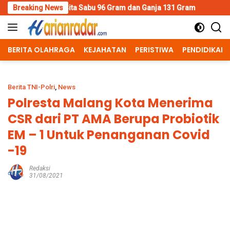
Skip
 Sita Sabu 96 Gram dan Ganja 131 Gram
Breaking News
Wujud Polisi Huma
to
content
BERITA OLAHRAGA
KEJAHATAN
PERISTIWA
PENDIDIKAN
Berita TNI-Polri
,
News
Polresta Malang Kota Menerima
CSR dari PT AMA Berupa Probiotik
EM – 1 Untuk Penanganan Covid
-19
Redaksi
31/08/2021