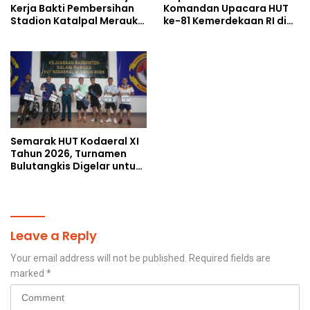
Kerja Bakti Pembersihan
Komandan Upacara HUT
Stadion Katalpal Merauke,
ke-81 Kemerdekaan RI di
Jelang Upacara HUT Ke-81
Papua Selatan
Kemerdekaan RI
Semarak HUT Kodaeral XI
Tahun 2026, Turnamen
Bulutangkis Digelar untuk
Cetak Atlet Berprestasi
dan Perkuat Soliditas
Prajurit
Leave a Reply
Your email address will not be published.
Required fields are
marked
*