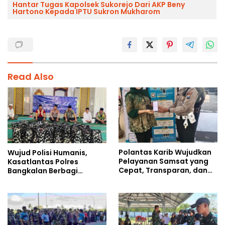
Hantar Tugas Kapolsek Sukorejo Dari AKP Beny
Hartono Kepada IPTU Sukron Mukharom
Read Also
Polantas Karib Wujudkan
Wujud Polisi Humanis,
Pelayanan Samsat yang
Kasatlantas Polres
Cepat, Transparan, dan
Bangkalan Berbagi
Humanis
Kebaikan Lewat Jumat
Berkah di Masjid Syekh
Ahmad Ibrahim