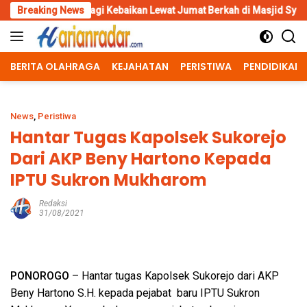
Skip
erbagi Kebaikan Lewat Jumat Berkah di Masjid Syekh Ahmad Ibrahim
Breaking News
to
content
BERITA OLAHRAGA
KEJAHATAN
PERISTIWA
PENDIDIKAN
News
,
Peristiwa
Hantar Tugas Kapolsek Sukorejo
Dari AKP Beny Hartono Kepada
IPTU Sukron Mukharom
Redaksi
31/08/2021
PONOROGO
– Hantar tugas Kapolsek Sukorejo dari AKP
Beny Hartono S.H. kepada pejabat baru IPTU Sukron