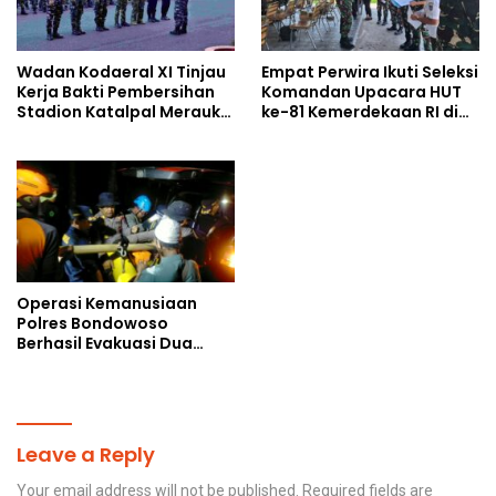
Wadan Kodaeral XI Tinjau
Empat Perwira Ikuti Seleksi
Kerja Bakti Pembersihan
Komandan Upacara HUT
Stadion Katalpal Merauke,
ke-81 Kemerdekaan RI di
Jelang Upacara HUT Ke-81
Papua Selatan
Kemerdekaan RI
Operasi Kemanusiaan
Polres Bondowoso
Berhasil Evakuasi Dua
Jenazah di Gunung
Piramid
Leave a Reply
Your email address will not be published.
Required fields are