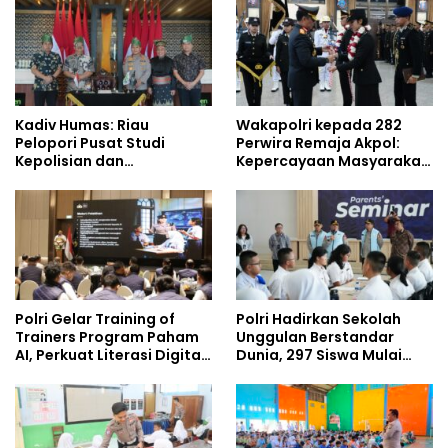
Era Digital
Umrah
Kadiv Humas: Riau
Wakapolri kepada 282
Pelopori Pusat Studi
Perwira Remaja Akpol:
Kepolisian dan
Kepercayaan Masyarakat
Lingkungan, Green
Dibangun dari Integritas
Policing Masuki Babak
Baru
Polri Gelar Training of
Polri Hadirkan Sekolah
Trainers Program Paham
Unggulan Berstandar
AI, Perkuat Literasi Digital
Dunia, 297 Siswa Mulai
Pelajar
Tempati Kampus