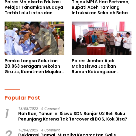
Polres Mojokerto Edukasi
Tinjau MPLS Hari Pertama,
Pelajar Tanamkan Budaya
Bupati Aceh Tamiang
Tertib Lalu Lintas dan
Intruksikan Sekolah Bebas
Cegah Perundungan
Perundungan
Pemko Langsa Salurkan
Polres Jember Ajak
20.963 Seragam Sekolah
Mahasiswa Jadikan
Gratis, Komitmen Majukan
Rumah Kebangsaan
Pendidikan
Ruang Kolaborasi Lahirkan
Gagasan Konstruktif
Popular Post
1
18/08/2022
6 Comment
Nah Kan, Tahun Ini Siswa SDN Banjar 02 Beli Buku
Penunjang Karena Tak Tercover di BOS, Kok Bisa?
2
18/04/2023
4 Comment
Deklarasi Damai, Muspika Kecamatan Galis