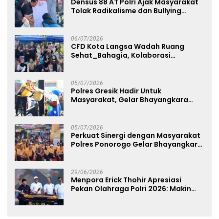
Densus 88 AT Polri Ajak Masyarakat
Tolak Radikalisme dan Bullying
melalui Kampanye Edukasi di Car
Free Day Makassar
06/07/2026
CFD Kota Langsa Wadah Ruang
Sehat_Bahagia, Kolaborasi
Panggung UMKM Bersama
Dekranasda Gerakan Ekonomi Lokal
05/07/2026
Polres Gresik Hadir Untuk
Masyarakat, Gelar Bhayangkara
Fest 2026 Pererat Kebersamaan
05/07/2026
Perkuat Sinergi dengan Masyarakat
Polres Ponorogo Gelar Bhayangkara
Run 2026 Diikuti 1.500 Pelari
29/06/2026
Menpora Erick Thohir Apresiasi
Pekan Olahraga Polri 2026: Makin
Banyak Event Olahraga, Makin Baik
untuk Bangsa