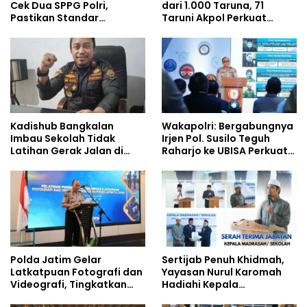
Cek Dua SPPG Polri,
dari 1.000 Taruna, 71
Pastikan Standar
Taruni Akpol Perkuat
Pemenuhan Gizi dan
Pembentukan Karakter
Pengelolaan Limbah
Siswa Sekolah Rakyat
Berjalan Optimal
Kadishub Bangkalan
Wakapolri: Bergabungnya
Imbau Sekolah Tidak
Irjen Pol. Susilo Teguh
Latihan Gerak Jalan di
Raharjo ke UBISA Perkuat
Jalan Raya
Jejaring Nasional Pusat
Studi Kepolisian
Polda Jatim Gelar
Sertijab Penuh Khidmah,
Latkatpuan Fotografi dan
Yayasan Nurul Karomah
Videografi, Tingkatkan
Hadiahi Kepala
Kompetensi Personel di
Demisioner Voucher