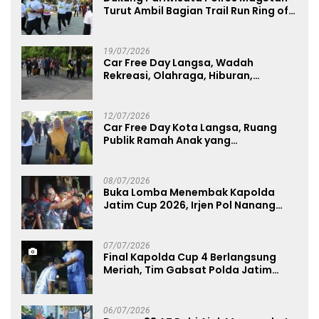
Turut Ambil Bagian Trail Run Ring of
Lawu 2026
19/07/2026
Car Free Day Langsa, Wadah
Rekreasi, Olahraga, Hiburan,
Layanan Publik, dan Penguatan
UMKM
12/07/2026
Car Free Day Kota Langsa, Ruang
Publik Ramah Anak yang
Menggerakkan UMKM dan Layanan
Publik
08/07/2026
Buka Lomba Menembak Kapolda
Jatim Cup 2026, Irjen Pol Nanang
Avianto Tekankan Profesionalisme
Penggunaan Senjata Api
07/07/2026
Final Kapolda Cup 4 Berlangsung
Meriah, Tim Gabsat Polda Jatim
Angkat Trofi Juara
06/07/2026