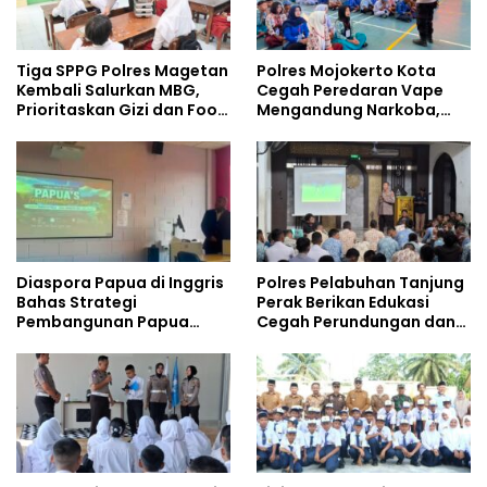
Tiga SPPG Polres Magetan
Polres Mojokerto Kota
Kembali Salurkan MBG,
Cegah Peredaran Vape
Prioritaskan Gizi dan Food
Mengandung Narkoba,
Safety
Gencarkan Sosialisasi di
Kalangan Remaja
Diaspora Papua di Inggris
Polres Pelabuhan Tanjung
Bahas Strategi
Perak Berikan Edukasi
Pembangunan Papua
Cegah Perundungan dan
bersama Mahasiswa
Bijak Bermedia Sosial
Doktoral Internasional
kepada Pelajar MPLS