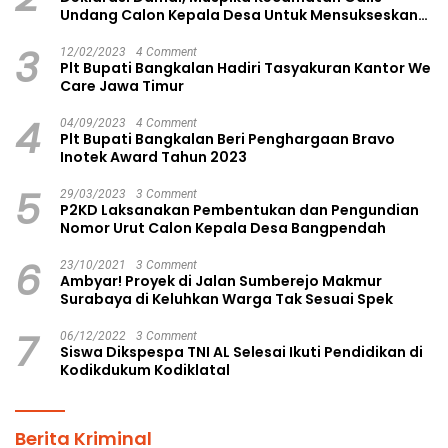
Undang Calon Kepala Desa Untuk Mensukseskan
Pilkades Aman dan Damai
3
12/02/2023
4 Comment
Plt Bupati Bangkalan Hadiri Tasyakuran Kantor We
Care Jawa Timur
4
04/09/2023
4 Comment
Plt Bupati Bangkalan Beri Penghargaan Bravo
Inotek Award Tahun 2023
5
29/03/2023
3 Comment
P2KD Laksanakan Pembentukan dan Pengundian
Nomor Urut Calon Kepala Desa Bangpendah
6
23/10/2021
3 Comment
Ambyar! Proyek di Jalan Sumberejo Makmur
Surabaya di Keluhkan Warga Tak Sesuai Spek
7
06/12/2022
3 Comment
Siswa Dikspespa TNI AL Selesai Ikuti Pendidikan di
Kodikdukum Kodiklatal
Berita Kriminal