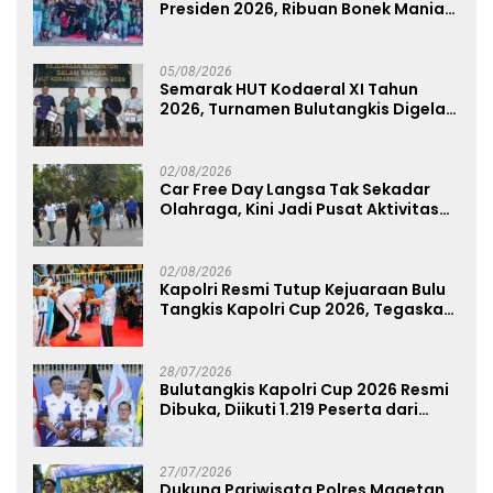
Presiden 2026, Ribuan Bonek Mania
Dukung Persebaya dari Lapangan
Mapolda
05/08/2026
Semarak HUT Kodaeral XI Tahun
2026, Turnamen Bulutangkis Digelar
untuk Cetak Atlet Berprestasi dan
Perkuat Soliditas Prajurit
02/08/2026
Car Free Day Langsa Tak Sekadar
Olahraga, Kini Jadi Pusat Aktivitas
dan Pelayanan Publik
02/08/2026
Kapolri Resmi Tutup Kejuaraan Bulu
Tangkis Kapolri Cup 2026, Tegaskan
Komitmen Polri Dukung Prestasi
Atlet Nasional
28/07/2026
Bulutangkis Kapolri Cup 2026 Resmi
Dibuka, Diikuti 1.219 Peserta dari
Kategori Umum, Polri, dan Difabel
27/07/2026
Dukung Pariwisata Polres Magetan