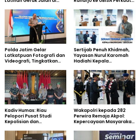
Latihan Gerak Jalan di
Raharjo ke UBISA Perkuat
Jalan Raya
Jejaring Nasional Pusat
Studi Kepolisian
Polda Jatim Gelar
Sertijab Penuh Khidmah,
Latkatpuan Fotografi dan
Yayasan Nurul Karomah
Videografi, Tingkatkan
Hadiahi Kepala
Kompetensi Personel di
Demisioner Voucher
Era Digital
Umrah
Kadiv Humas: Riau
Wakapolri kepada 282
Pelopori Pusat Studi
Perwira Remaja Akpol:
Kepolisian dan
Kepercayaan Masyarakat
Lingkungan, Green
Dibangun dari Integritas
Policing Masuki Babak
Baru