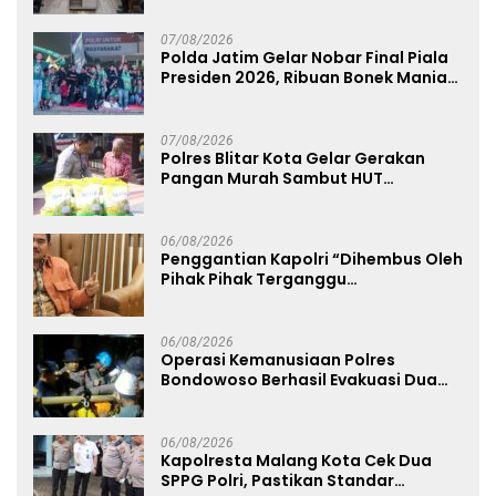
07/08/2026
Polda Jatim Gelar Nobar Final Piala
Presiden 2026, Ribuan Bonek Mania
Dukung Persebaya dari Lapangan
Mapolda
07/08/2026
Polres Blitar Kota Gelar Gerakan
Pangan Murah Sambut HUT
Kemerdekaan RI ke-81
06/08/2026
Penggantian Kapolri “Dihembus Oleh
Pihak Pihak Terganggu
Kenyamanannya”
06/08/2026
Operasi Kemanusiaan Polres
Bondowoso Berhasil Evakuasi Dua
Jenazah di Gunung Piramid
06/08/2026
Kapolresta Malang Kota Cek Dua
SPPG Polri, Pastikan Standar