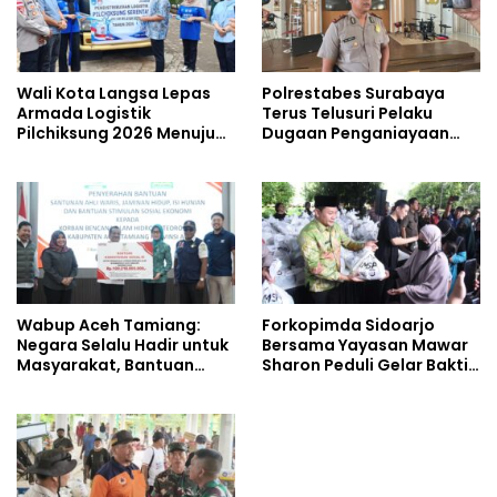
Wali Kota Langsa Lepas
Polrestabes Surabaya
Armada Logistik
Terus Telusuri Pelaku
Pilchiksung 2026 Menuju
Dugaan Penganiayaan
Lima Kecamatan
Wartawan Saat Meliput
Aksi Penolakan RUU TNI
Wabup Aceh Tamiang:
Forkopimda Sidoarjo
Negara Selalu Hadir untuk
Bersama Yayasan Mawar
Masyarakat, Bantuan
Sharon Peduli Gelar Bakti
Korban Bencana
Sosial