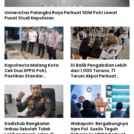
Universitas Palangka Raya Perkuat SDM Polri Lewat
Pusat Studi Kepolisian
Kapolresta Malang Kota
Di Balik Pengabdian Lebih
Cek Dua SPPG Polri,
dari 1.000 Taruna, 71
Pastikan Standar
Taruni Akpol Perkuat
Pemenuhan Gizi dan
Pembentukan Karakter
Pengelolaan Limbah
Siswa Sekolah Rakyat
Berjalan Optimal
Kadishub Bangkalan
Wakapolri: Bergabungnya
Imbau Sekolah Tidak
Irjen Pol. Susilo Teguh