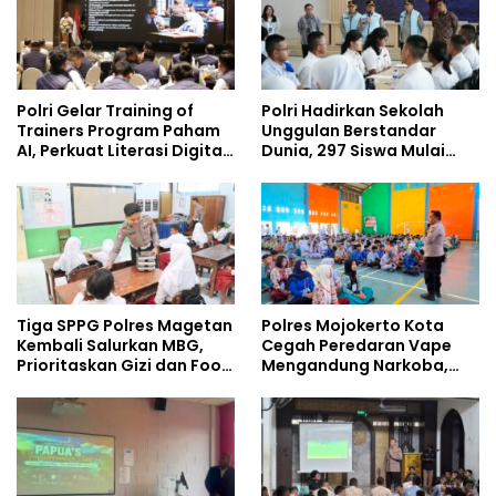
Polri Gelar Training of
Polri Hadirkan Sekolah
Trainers Program Paham
Unggulan Berstandar
AI, Perkuat Literasi Digital
Dunia, 297 Siswa Mulai
Pelajar
Tempati Kampus
Tiga SPPG Polres Magetan
Polres Mojokerto Kota
Kembali Salurkan MBG,
Cegah Peredaran Vape
Prioritaskan Gizi dan Food
Mengandung Narkoba,
Safety
Gencarkan Sosialisasi di
Kalangan Remaja