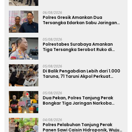
Pemenuhan Gizi dan Pengelolaan
Limbah Berjalan Optimal
06/08/2026
Polres Gresik Amankan Dua
Tersangka Edarkan Sabu Jaringan
Bangkalan
05/08/2026
Polrestabes Surabaya Amankan
Tiga Tersangka Serobot Ruko di
Ngagel
05/08/2026
Di Balik Pengabdian Lebih dari 1.000
Taruna, 71 Taruni Akpol Perkuat
Pembentukan Karakter Siswa
Sekolah Rakyat
05/08/2026
Dua Pekan, Polres Tanjung Perak
Bongkar Tiga Jaringan Narkoba
22,76 Gram Sabu dan Pil Ekstasi
04/08/2026
Polres Pelabuhan Tanjung Perak
Panen Sawi Caisin Hidroponik, Wujud