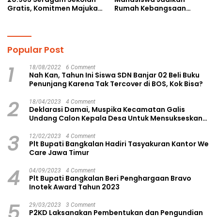
Gratis, Komitmen Majukan
Rumah Kebangsaan
Pendidikan
Ruang Kolaborasi Lahirkan
Gagasan Konstruktif
Popular Post
1
18/08/2022
6 Comment
Nah Kan, Tahun Ini Siswa SDN Banjar 02 Beli Buku
Penunjang Karena Tak Tercover di BOS, Kok Bisa?
2
18/04/2023
4 Comment
Deklarasi Damai, Muspika Kecamatan Galis
Undang Calon Kepala Desa Untuk Mensukseskan
Pilkades Aman dan Damai
3
12/02/2023
4 Comment
Plt Bupati Bangkalan Hadiri Tasyakuran Kantor We
Care Jawa Timur
4
04/09/2023
4 Comment
Plt Bupati Bangkalan Beri Penghargaan Bravo
Inotek Award Tahun 2023
5
29/03/2023
3 Comment
P2KD Laksanakan Pembentukan dan Pengundian