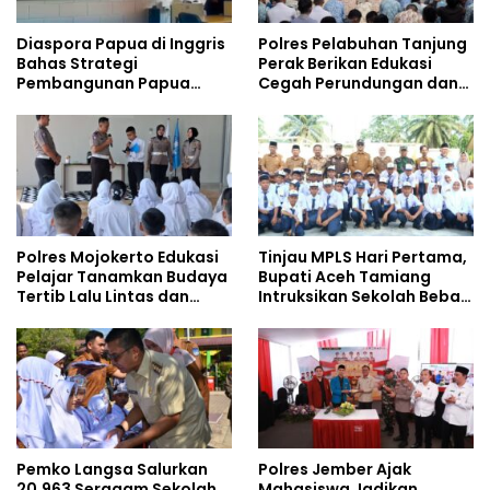
Diaspora Papua di Inggris
Polres Pelabuhan Tanjung
Bahas Strategi
Perak Berikan Edukasi
Pembangunan Papua
Cegah Perundungan dan
bersama Mahasiswa
Bijak Bermedia Sosial
Doktoral Internasional
kepada Pelajar MPLS
Polres Mojokerto Edukasi
Tinjau MPLS Hari Pertama,
Pelajar Tanamkan Budaya
Bupati Aceh Tamiang
Tertib Lalu Lintas dan
Intruksikan Sekolah Bebas
Cegah Perundungan
Perundungan
Pemko Langsa Salurkan
Polres Jember Ajak
20.963 Seragam Sekolah
Mahasiswa Jadikan