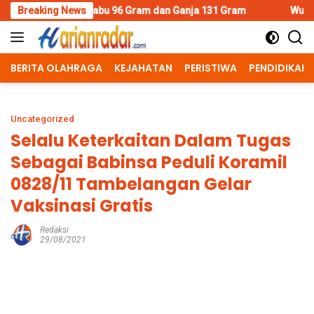
Skip
abu 96 Gram dan Ganja 131 Gram
Breaking News
Wujud Polisi Humanis, Ka
to
content
BERITA OLAHRAGA
KEJAHATAN
PERISTIWA
PENDIDIKAN
Uncategorized
Selalu Keterkaitan Dalam Tugas
Sebagai Babinsa Peduli Koramil
0828/11 Tambelangan Gelar
Vaksinasi Gratis
Redaksi
29/08/2021