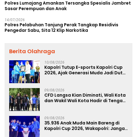
Polres Lumajang Amankan Tersangka Spesialis Jambret
Sasar Perempuan dan Anak
14/07/2026
Polres Pelabuhan Tanjung Perak Tangkap Residivis
Pengedar Sabu, Sita 12 Klip Narkotika
Berita Olahraga
10/08/2026
Kapolri Tutup E-sports Kapolri Cup
2026, Ajak Generasi Muda Jadi Duta
Kamtibmas dan Aktif Laporkan
Gangguan Ke 110
09/08/2026
CFD Langsa Kian Diminati, Wali Kota
dan Wakil Wali Kota Hadir di Tengah
Masyarakat
09/08/2026
35.936 Anak Muda Main Bareng di
Kapolri Cup 2026, Wakapolri: Jangan
Cuma Jadi Penonton, Jadilah