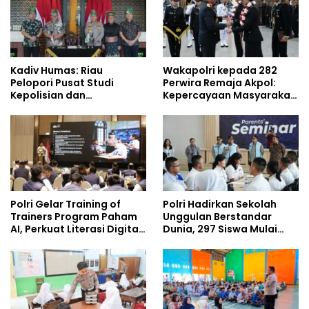
Kadiv Humas: Riau
Wakapolri kepada 282
Pelopori Pusat Studi
Perwira Remaja Akpol:
Kepolisian dan
Kepercayaan Masyarakat
Lingkungan, Green
Dibangun dari Integritas
Policing Masuki Babak
Baru
Polri Gelar Training of
Polri Hadirkan Sekolah
Trainers Program Paham
Unggulan Berstandar
AI, Perkuat Literasi Digital
Dunia, 297 Siswa Mulai
Pelajar
Tempati Kampus