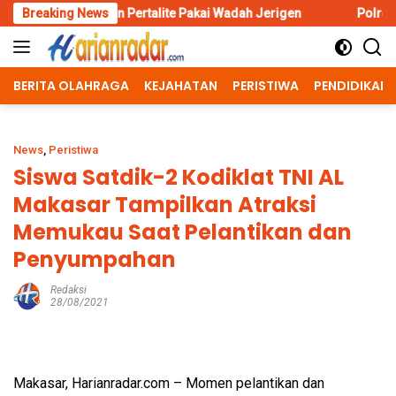
Skip
 Pertalite Pakai Wadah Jerigen
Breaking News
Polres Situbondo Perketat
to
content
BERITA OLAHRAGA
KEJAHATAN
PERISTIWA
PENDIDIKAN
News
,
Peristiwa
Siswa Satdik-2 Kodiklat TNI AL
Makasar Tampilkan Atraksi
Memukau Saat Pelantikan dan
Penyumpahan
Redaksi
28/08/2021
Makasar, Harianradar.com – Momen pelantikan dan