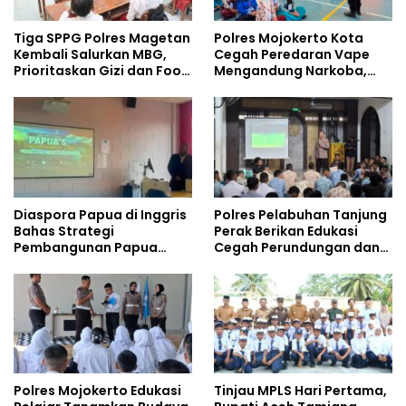
Tiga SPPG Polres Magetan
Polres Mojokerto Kota
Kembali Salurkan MBG,
Cegah Peredaran Vape
Prioritaskan Gizi dan Food
Mengandung Narkoba,
Safety
Gencarkan Sosialisasi di
Kalangan Remaja
Diaspora Papua di Inggris
Polres Pelabuhan Tanjung
Bahas Strategi
Perak Berikan Edukasi
Pembangunan Papua
Cegah Perundungan dan
bersama Mahasiswa
Bijak Bermedia Sosial
Doktoral Internasional
kepada Pelajar MPLS
Polres Mojokerto Edukasi
Tinjau MPLS Hari Pertama,