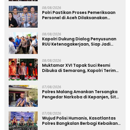
08/08/2026
Polri Pastikan Proses Pemeriksaan
Personel di Aceh Dilaksanakan
Secara Profesional dan Transparan
08/08/2026
Kapolri Dukung Dialog Penyusunan
RUU Ketenagakerjaan, Siap Jadi
Jembatan Aspirasi Buruh
08/08/2026
Muktamar XVI Tapak Suci Resmi
Dibuka di Semarang, Kapolri Terima
Anugerah Anggota Kehormatan
07/08/2026
Polres Malang Amankan Tersangka
Pengedar Narkoba di Kepanjen, Sita
Sabu 96 Gram dan Ganja 131 Gram
07/08/2026
Wujud Polisi Humanis, Kasatlantas
Polres Bangkalan Berbagi Kebaikan
Lewat Jumat Berkah di Masjid Syekh