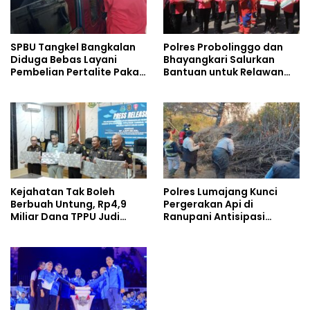
SPBU Tangkel Bangkalan
Polres Probolinggo dan
Diduga Bebas Layani
Bhayangkari Salurkan
Pembelian Pertalite Pakai
Bantuan untuk Relawan
Wadah Jerigen
Karhutla TNBTS di Bromo
Kejahatan Tak Boleh
Polres Lumajang Kunci
Berbuah Untung, Rp4,9
Pergerakan Api di
Miliar Dana TPPU Judi
Ranupani Antisipasi
Online Dirampas untuk
Karhutla TNBTS Meluas
Negara