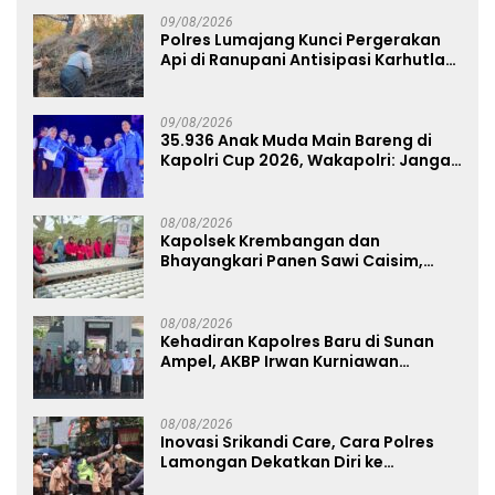
09/08/2026
Polres Lumajang Kunci Pergerakan
Api di Ranupani Antisipasi Karhutla
TNBTS Meluas
09/08/2026
35.936 Anak Muda Main Bareng di
Kapolri Cup 2026, Wakapolri: Jangan
Cuma Jadi Penonton, Jadilah
Talenta Digital
08/08/2026
Kapolsek Krembangan dan
Bhayangkari Panen Sawi Caisim,
Dorong Warga Perkuat Ketahanan
Pangan
08/08/2026
Kehadiran Kapolres Baru di Sunan
Ampel, AKBP Irwan Kurniawan
Teguhkan Sinergi Polri dan Ulama
08/08/2026
Inovasi Srikandi Care, Cara Polres
Lamongan Dekatkan Diri ke
Masyarakat