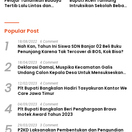
Pelajar Tanamkan Budaya
Bupati Aceh Tamiang
Tertib Lalu Lintas dan
Intruksikan Sekolah Bebas
Cegah Perundungan
Perundungan
Popular Post
1
18/08/2022
6 Comment
Nah Kan, Tahun Ini Siswa SDN Banjar 02 Beli Buku
Penunjang Karena Tak Tercover di BOS, Kok Bisa?
2
18/04/2023
4 Comment
Deklarasi Damai, Muspika Kecamatan Galis
Undang Calon Kepala Desa Untuk Mensukseskan
Pilkades Aman dan Damai
3
12/02/2023
4 Comment
Plt Bupati Bangkalan Hadiri Tasyakuran Kantor We
Care Jawa Timur
4
04/09/2023
4 Comment
Plt Bupati Bangkalan Beri Penghargaan Bravo
Inotek Award Tahun 2023
5
29/03/2023
3 Comment
P2KD Laksanakan Pembentukan dan Pengundian