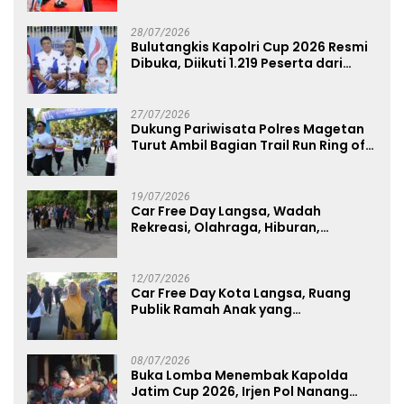
Atlet Nasional
28/07/2026
Bulutangkis Kapolri Cup 2026 Resmi
Dibuka, Diikuti 1.219 Peserta dari
Kategori Umum, Polri, dan Difabel
27/07/2026
Dukung Pariwisata Polres Magetan
Turut Ambil Bagian Trail Run Ring of
Lawu 2026
19/07/2026
Car Free Day Langsa, Wadah
Rekreasi, Olahraga, Hiburan,
Layanan Publik, dan Penguatan
UMKM
12/07/2026
Car Free Day Kota Langsa, Ruang
Publik Ramah Anak yang
Menggerakkan UMKM dan Layanan
Publik
08/07/2026
Buka Lomba Menembak Kapolda
Jatim Cup 2026, Irjen Pol Nanang