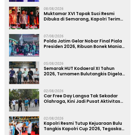
Talenta Digital
08/08/2026
Muktamar XVI Tapak Suci Resmi
Dibuka di Semarang, Kapolri Terima
Anugerah Anggota Kehormatan
07/08/2026
Polda Jatim Gelar Nobar Final Piala
Presiden 2026, Ribuan Bonek Mania
Dukung Persebaya dari Lapangan
Mapolda
05/08/2026
Semarak HUT Kodaeral XI Tahun
2026, Turnamen Bulutangkis Digelar
untuk Cetak Atlet Berprestasi dan
Perkuat Soliditas Prajurit
02/08/2026
Car Free Day Langsa Tak Sekadar
Olahraga, Kini Jadi Pusat Aktivitas
dan Pelayanan Publik
02/08/2026
Kapolri Resmi Tutup Kejuaraan Bulu
Tangkis Kapolri Cup 2026, Tegaskan
Komitmen Polri Dukung Prestasi