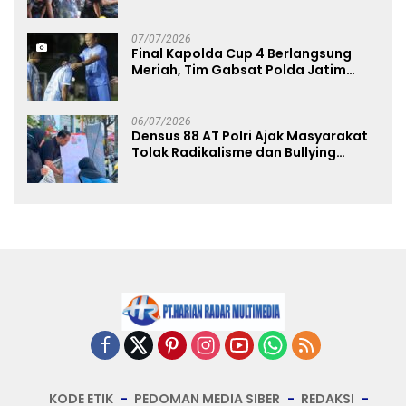
Avianto Tekankan Profesionalisme
Penggunaan Senjata Api
07/07/2026
Final Kapolda Cup 4 Berlangsung
Meriah, Tim Gabsat Polda Jatim
Angkat Trofi Juara
06/07/2026
Densus 88 AT Polri Ajak Masyarakat
Tolak Radikalisme dan Bullying
melalui Kampanye Edukasi di Car
Free Day Makassar
KODE ETIK
PEDOMAN MEDIA SIBER
REDAKSI