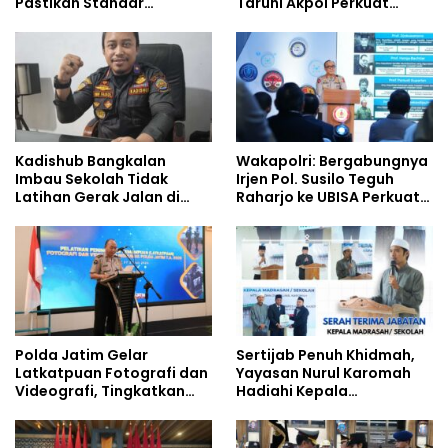
Pastikan Standar
Taruni Akpol Perkuat
Pemenuhan Gizi dan
Pembentukan Karakter
Pengelolaan Limbah
Siswa Sekolah Rakyat
Berjalan Optimal
Kadishub Bangkalan
Wakapolri: Bergabungnya
Imbau Sekolah Tidak
Irjen Pol. Susilo Teguh
Latihan Gerak Jalan di
Raharjo ke UBISA Perkuat
Jalan Raya
Jejaring Nasional Pusat
Studi Kepolisian
Polda Jatim Gelar
Sertijab Penuh Khidmah,
Latkatpuan Fotografi dan
Yayasan Nurul Karomah
Videografi, Tingkatkan
Hadiahi Kepala
Kompetensi Personel di
Demisioner Voucher
Era Digital
Umrah