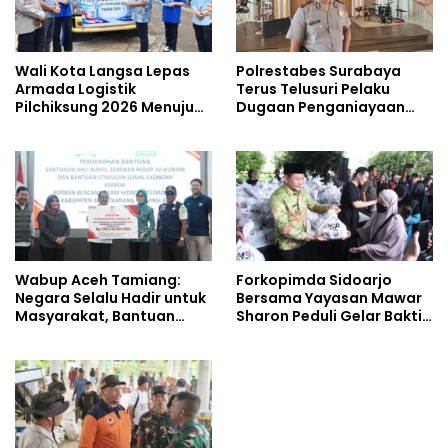
Wali Kota Langsa Lepas
Polrestabes Surabaya
Armada Logistik
Terus Telusuri Pelaku
Pilchiksung 2026 Menuju
Dugaan Penganiayaan
Lima Kecamatan
Wartawan Saat Meliput
Aksi Penolakan RUU TNI
Wabup Aceh Tamiang:
Forkopimda Sidoarjo
Negara Selalu Hadir untuk
Bersama Yayasan Mawar
Masyarakat, Bantuan
Sharon Peduli Gelar Bakti
Korban Bencana
Sosial