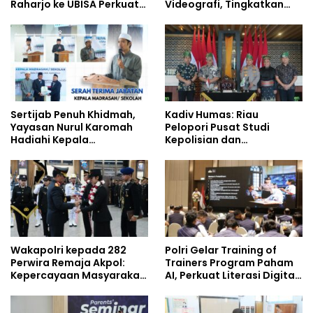
Raharjo ke UBISA Perkuat
Videografi, Tingkatkan
Jejaring Nasional Pusat
Kompetensi Personel di
Studi Kepolisian
Era Digital
Sertijab Penuh Khidmah,
Kadiv Humas: Riau
Yayasan Nurul Karomah
Pelopori Pusat Studi
Hadiahi Kepala
Kepolisian dan
Demisioner Voucher
Lingkungan, Green
Umrah
Policing Masuki Babak
Baru
Wakapolri kepada 282
Polri Gelar Training of
Perwira Remaja Akpol:
Trainers Program Paham
Kepercayaan Masyarakat
AI, Perkuat Literasi Digital
Dibangun dari Integritas
Pelajar