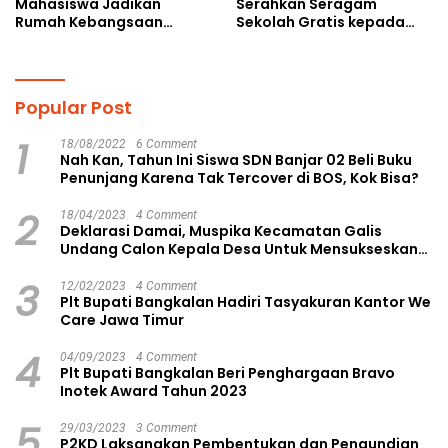
Mahasiswa Jadikan
Serahkan Seragam
Rumah Kebangsaan
Sekolah Gratis kepada
Ruang Kolaborasi Lahirkan
Anak Yatim Piatu di
Gagasan Konstruktif
Langsa Kota
Popular Post
1
18/08/2022
6 Comment
Nah Kan, Tahun Ini Siswa SDN Banjar 02 Beli Buku
Penunjang Karena Tak Tercover di BOS, Kok Bisa?
2
18/04/2023
4 Comment
Deklarasi Damai, Muspika Kecamatan Galis
Undang Calon Kepala Desa Untuk Mensukseskan
Pilkades Aman dan Damai
3
12/02/2023
4 Comment
Plt Bupati Bangkalan Hadiri Tasyakuran Kantor We
Care Jawa Timur
4
04/09/2023
4 Comment
Plt Bupati Bangkalan Beri Penghargaan Bravo
Inotek Award Tahun 2023
5
29/03/2023
3 Comment
P2KD Laksanakan Pembentukan dan Pengundian