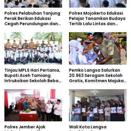
Polres Pelabuhan Tanjung
Polres Mojokerto Edukasi
Perak Berikan Edukasi
Pelajar Tanamkan Budaya
Cegah Perundungan dan
Tertib Lalu Lintas dan
Bijak Bermedia Sosial
Cegah Perundungan
kepada Pelajar MPLS
Tinjau MPLS Hari Pertama,
Pemko Langsa Salurkan
Bupati Aceh Tamiang
20.963 Seragam Sekolah
Intruksikan Sekolah Bebas
Gratis, Komitmen Majukan
Perundungan
Pendidikan
Polres Jember Ajak
Wali Kota Langsa