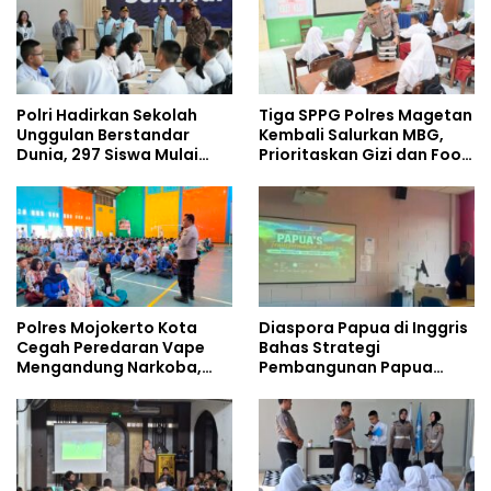
Polri Hadirkan Sekolah
Tiga SPPG Polres Magetan
Unggulan Berstandar
Kembali Salurkan MBG,
Dunia, 297 Siswa Mulai
Prioritaskan Gizi dan Food
Tempati Kampus
Safety
Polres Mojokerto Kota
Diaspora Papua di Inggris
Cegah Peredaran Vape
Bahas Strategi
Mengandung Narkoba,
Pembangunan Papua
Gencarkan Sosialisasi di
bersama Mahasiswa
Kalangan Remaja
Doktoral Internasional