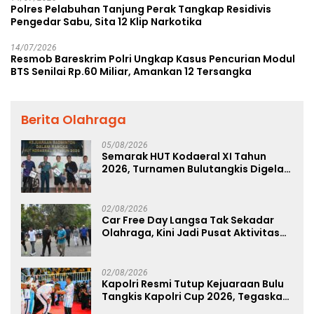
Polres Pelabuhan Tanjung Perak Tangkap Residivis
Pengedar Sabu, Sita 12 Klip Narkotika
14/07/2026
Resmob Bareskrim Polri Ungkap Kasus Pencurian Modul
BTS Senilai Rp.60 Miliar, Amankan 12 Tersangka
Berita Olahraga
05/08/2026
Semarak HUT Kodaeral XI Tahun
2026, Turnamen Bulutangkis Digelar
untuk Cetak Atlet Berprestasi dan
Perkuat Soliditas Prajurit
02/08/2026
Car Free Day Langsa Tak Sekadar
Olahraga, Kini Jadi Pusat Aktivitas
dan Pelayanan Publik
02/08/2026
Kapolri Resmi Tutup Kejuaraan Bulu
Tangkis Kapolri Cup 2026, Tegaskan
Komitmen Polri Dukung Prestasi