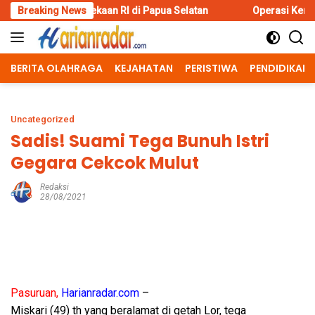
Skip
n RI di Papua Selatan
Breaking News
Operasi Kemanusiaan Polres Bondow
to
content
BERITA OLAHRAGA
KEJAHATAN
PERISTIWA
PENDIDIKAN
Uncategorized
Sadis! Suami Tega Bunuh Istri
Gegara Cekcok Mulut
Redaksi
28/08/2021
Pasuruan,
Harianradar.com
–
Miskari (49) th yang beralamat di getah Lor, tega