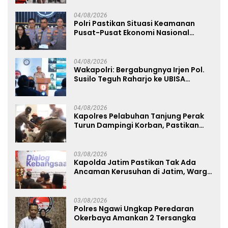
04/08/2026
Polri Pastikan Situasi Keamanan
Pusat-Pusat Ekonomi Nasional
Tetap Kondusif
04/08/2026
Wakapolri: Bergabungnya Irjen Pol.
Susilo Teguh Raharjo ke UBISA
Perkuat Jejaring Nasional Pusat
Studi Kepolisian
04/08/2026
Kapolres Pelabuhan Tanjung Perak
Turun Dampingi Korban, Pastikan
Penanganan Kebakaran KM Mutiara
Sentosa 2 Berjalan Maksimal
03/08/2026
Kapolda Jatim Pastikan Tak Ada
Ancaman Kerusuhan di Jatim, Warga
Diminta Tak Percaya Hoaks
03/08/2026
Polres Ngawi Ungkap Peredaran
Okerbaya Amankan 2 Tersangka