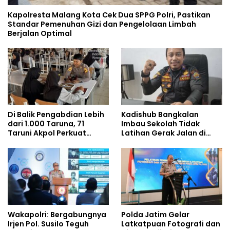
Kapolresta Malang Kota Cek Dua SPPG Polri, Pastikan
Standar Pemenuhan Gizi dan Pengelolaan Limbah
Berjalan Optimal
Di Balik Pengabdian Lebih
Kadishub Bangkalan
dari 1.000 Taruna, 71
Imbau Sekolah Tidak
Taruni Akpol Perkuat
Latihan Gerak Jalan di
Pembentukan Karakter
Jalan Raya
Siswa Sekolah Rakyat
Wakapolri: Bergabungnya
Polda Jatim Gelar
Irjen Pol. Susilo Teguh
Latkatpuan Fotografi dan