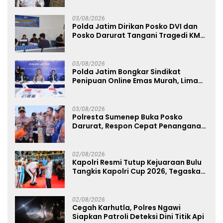
03/08/2026
Polda Jatim Dirikan Posko DVI dan
Posko Darurat Tangani Tragedi KMP
Mutiara Sentosa II
03/08/2026
Polda Jatim Bongkar Sindikat
Penipuan Online Emas Murah, Lima
Tersangka Diantaranya Warga
Binaan Lapas Diamankan
03/08/2026
Polresta Sumenep Buka Posko
Darurat, Respon Cepat Penanganan
Korban Kebakaran KM Mutiara
Sentosa 2
02/08/2026
Kapolri Resmi Tutup Kejuaraan Bulu
Tangkis Kapolri Cup 2026, Tegaskan
Komitmen Polri Dukung Prestasi
Atlet Nasional
02/08/2026
Cegah Karhutla, Polres Ngawi
Siapkan Patroli Deteksi Dini Titik Api