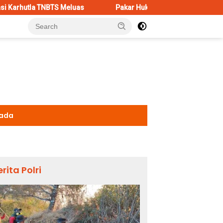
 Meluas
Pakar Hukum Dorong Polri Tindak Tegas Konten M
kada
erita Polri