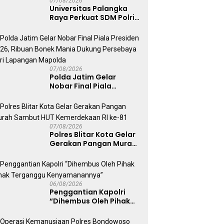
07/08/2026
Universitas Palangka
Raya Perkuat SDM Polri
Lewat Pusat Studi
Kepolisian
07/08/2026
Polda Jatim Gelar
Nobar Final Piala
Presiden 2026, Ribuan
Bonek Mania Dukung
Persebaya dari
Lapangan Mapolda
07/08/2026
Polres Blitar Kota Gelar
Gerakan Pangan Murah
Sambut HUT
Kemerdekaan RI ke-81
06/08/2026
Penggantian Kapolri
“Dihembus Oleh Pihak
Pihak Terganggu
Kenyamanannya”