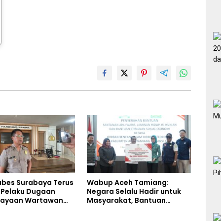
abes Surabaya Terus
Wabup Aceh Tamiang:
i Pelaku Dugaan
Negara Selalu Hadir untuk
iayaan Wartawan
Masyarakat, Bantuan
liput Aksi Penolakan
Korban Bencana