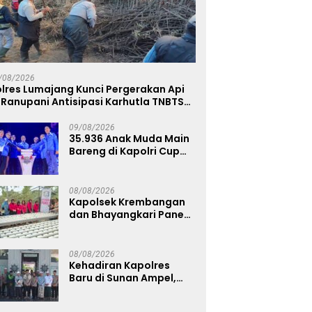
/08/2026
lres Lumajang Kunci Pergerakan Api
 Ranupani Antisipasi Karhutla TNBTS
eluas
09/08/2026
35.936 Anak Muda Main
Bareng di Kapolri Cup
2026, Wakapolri:
Jangan Cuma Jadi
Penonton, Jadilah
08/08/2026
Talenta Digital
Kapolsek Krembangan
dan Bhayangkari Panen
Sawi Caisim, Dorong
Warga Perkuat
Ketahanan Pangan
08/08/2026
Kehadiran Kapolres
Baru di Sunan Ampel,
AKBP Irwan Kurniawan
Teguhkan Sinergi Polri