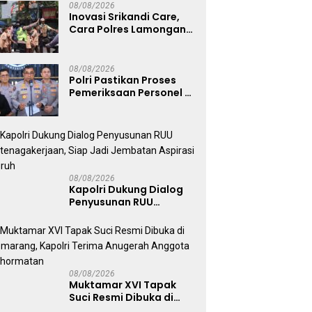
dan Ulama
08/08/2026
Inovasi Srikandi Care,
Cara Polres Lamongan
Dekatkan Diri ke
Masyarakat
08/08/2026
Polri Pastikan Proses
Pemeriksaan Personel di
Aceh Dilaksanakan
Secara Profesional dan
Transparan
08/08/2026
Kapolri Dukung Dialog
Penyusunan RUU
Ketenagakerjaan, Siap
Jadi Jembatan Aspirasi
Buruh
08/08/2026
Muktamar XVI Tapak
Suci Resmi Dibuka di
Semarang, Kapolri