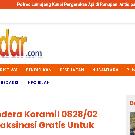
majang Kunci Pergerakan Api di Ranupani Antisipasi Karhutla TNBTS
ERISTIWA
PENDIDIKAN
KESEHATAN
NUSANTARA
Pil
REDAKSI
INFO IKLAN
B
ndera Koramil 0828/02
aksinasi Gratis Untuk