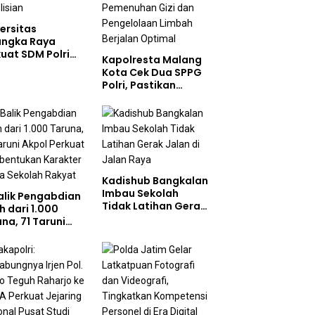
ersitas
angka Raya
uat SDM Polri
Kapolresta Malang
at Pusat Studi
Kota Cek Dua SPPG
olisian
Polri, Pastikan
Standar Pemenuhan
Gizi dan
Pengelolaan Limbah
Berjalan Optimal
Kadishub Bangkalan
Imbau Sekolah
Balik Pengabdian
Tidak Latihan Gerak
h dari 1.000
Jalan di Jalan Raya
na, 71 Taruni
ol Perkuat
bentukan
akter Siswa
olah Rakyat