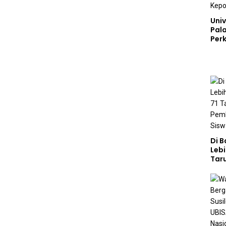
Univ
Pal
Perk
Lew
Kep
Di 
Lebi
Taru
Akp
Pem
Kar
Sek