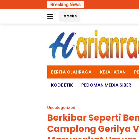
Skip
Breaking News
Polres Lu
to
Indeks
content
BERITA OLAHRAGA
KEJAHATAN
P
KODE ETIK
PEDOMAN MEDIA SIBER
Uncategorized
Berkibar Seperti Be
Camplong Gerilya V