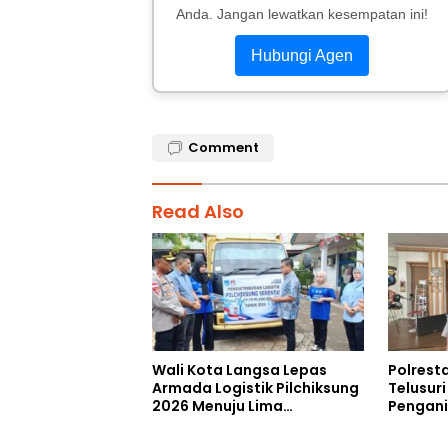
Anda. Jangan lewatkan kesempatan ini!
Hubungi Agen
Comment
Read Also
Wali Kota Langsa Lepas
Polrest
Armada Logistik Pilchiksung
Telusur
2026 Menuju Lima
Pengan
Kecamatan
Saat Me
RUU TNI