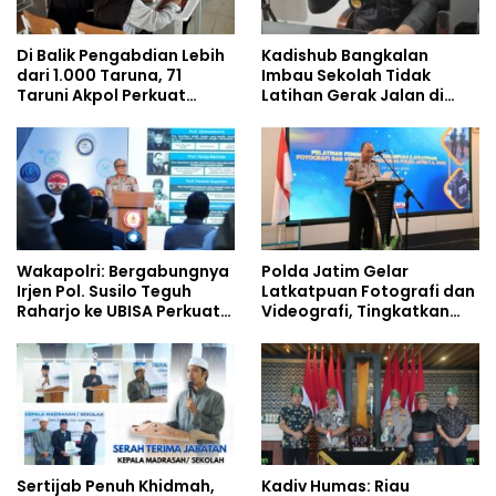
Di Balik Pengabdian Lebih
Kadishub Bangkalan
dari 1.000 Taruna, 71
Imbau Sekolah Tidak
Taruni Akpol Perkuat
Latihan Gerak Jalan di
Pembentukan Karakter
Jalan Raya
Siswa Sekolah Rakyat
Wakapolri: Bergabungnya
Polda Jatim Gelar
Irjen Pol. Susilo Teguh
Latkatpuan Fotografi dan
Raharjo ke UBISA Perkuat
Videografi, Tingkatkan
Jejaring Nasional Pusat
Kompetensi Personel di
Studi Kepolisian
Era Digital
Sertijab Penuh Khidmah,
Kadiv Humas: Riau