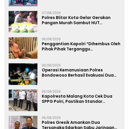
Dukung Persebaya dari Lapangan
Mapolda
07/08/2026
Polres Blitar Kota Gelar Gerakan
Pangan Murah Sambut HUT
Kemerdekaan RI ke-81
06/08/2026
Penggantian Kapolri “Dihembus Oleh
Pihak Pihak Terganggu
Kenyamanannya”
06/08/2026
Operasi Kemanusiaan Polres
Bondowoso Berhasil Evakuasi Dua
Jenazah di Gunung Piramid
06/08/2026
Kapolresta Malang Kota Cek Dua
SPPG Polri, Pastikan Standar
Pemenuhan Gizi dan Pengelolaan
Limbah Berjalan Optimal
06/08/2026
Polres Gresik Amankan Dua
Tersangka Edarkan Sabu Jaringan