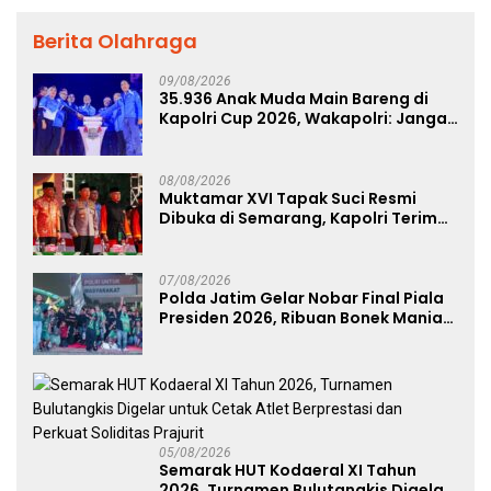
Berita Olahraga
09/08/2026
35.936 Anak Muda Main Bareng di
Kapolri Cup 2026, Wakapolri: Jangan
Cuma Jadi Penonton, Jadilah
Talenta Digital
08/08/2026
Muktamar XVI Tapak Suci Resmi
Dibuka di Semarang, Kapolri Terima
Anugerah Anggota Kehormatan
07/08/2026
Polda Jatim Gelar Nobar Final Piala
Presiden 2026, Ribuan Bonek Mania
Dukung Persebaya dari Lapangan
Mapolda
05/08/2026
Semarak HUT Kodaeral XI Tahun
2026, Turnamen Bulutangkis Digelar