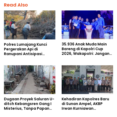
Read Also
35.936 Anak Muda Main
Polres Lumajang Kunci
Bareng di Kapolri Cup
Pergerakan Api di
2026, Wakapolri: Jangan
Ranupani Antisipasi
Cuma Jadi Penonton,
Karhutla TNBTS Meluas
Jadilah Talenta Digital
Dugaan Proyek Saluran U-
Kehadiran Kapolres Baru
ditch Kebangsren Gang I
di Sunan Ampel, AKBP
Misterius, Tanpa Papan
Irwan Kurniawan
Nama: Penunjukan
Teguhkan Sinergi Polri dan