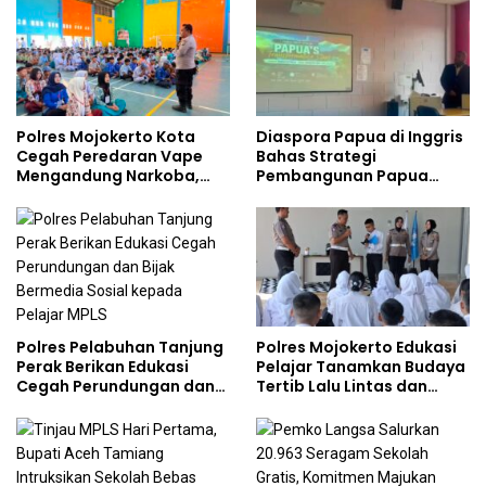
Polres Mojokerto Kota
Diaspora Papua di Inggris
Cegah Peredaran Vape
Bahas Strategi
Mengandung Narkoba,
Pembangunan Papua
Gencarkan Sosialisasi di
bersama Mahasiswa
Kalangan Remaja
Doktoral Internasional
Polres Pelabuhan Tanjung
Polres Mojokerto Edukasi
Perak Berikan Edukasi
Pelajar Tanamkan Budaya
Cegah Perundungan dan
Tertib Lalu Lintas dan
Bijak Bermedia Sosial
Cegah Perundungan
kepada Pelajar MPLS