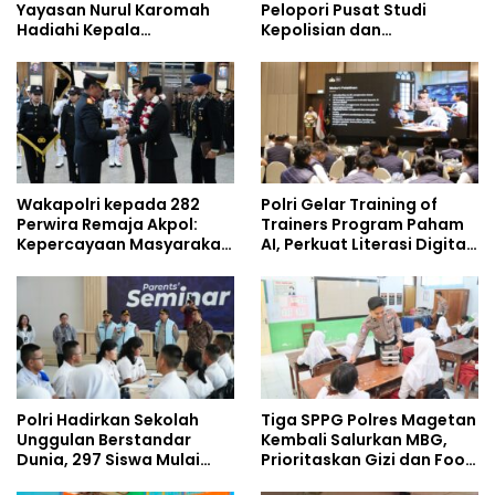
Yayasan Nurul Karomah
Pelopori Pusat Studi
Hadiahi Kepala
Kepolisian dan
Demisioner Voucher
Lingkungan, Green
Umrah
Policing Masuki Babak
Baru
Wakapolri kepada 282
Polri Gelar Training of
Perwira Remaja Akpol:
Trainers Program Paham
Kepercayaan Masyarakat
AI, Perkuat Literasi Digital
Dibangun dari Integritas
Pelajar
Polri Hadirkan Sekolah
Tiga SPPG Polres Magetan
Unggulan Berstandar
Kembali Salurkan MBG,
Dunia, 297 Siswa Mulai
Prioritaskan Gizi dan Food
Tempati Kampus
Safety