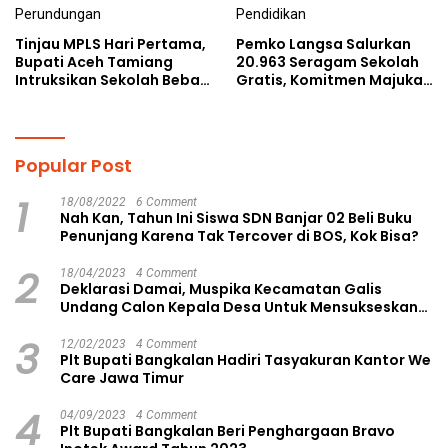
Tinjau MPLS Hari Pertama,
Pemko Langsa Salurkan
Bupati Aceh Tamiang
20.963 Seragam Sekolah
Intruksikan Sekolah Bebas
Gratis, Komitmen Majukan
Perundungan
Pendidikan
Popular Post
1
18/08/2022
6 Comment
Nah Kan, Tahun Ini Siswa SDN Banjar 02 Beli Buku
Penunjang Karena Tak Tercover di BOS, Kok Bisa?
2
18/04/2023
4 Comment
Deklarasi Damai, Muspika Kecamatan Galis
Undang Calon Kepala Desa Untuk Mensukseskan
Pilkades Aman dan Damai
3
12/02/2023
4 Comment
Plt Bupati Bangkalan Hadiri Tasyakuran Kantor We
Care Jawa Timur
4
04/09/2023
4 Comment
Plt Bupati Bangkalan Beri Penghargaan Bravo