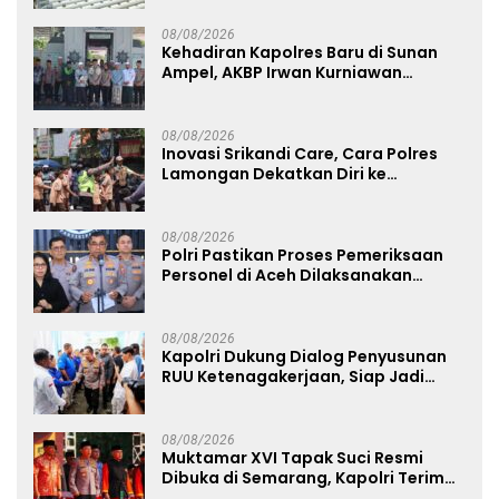
Pangan
08/08/2026
Kehadiran Kapolres Baru di Sunan
Ampel, AKBP Irwan Kurniawan
Teguhkan Sinergi Polri dan Ulama
08/08/2026
Inovasi Srikandi Care, Cara Polres
Lamongan Dekatkan Diri ke
Masyarakat
08/08/2026
Polri Pastikan Proses Pemeriksaan
Personel di Aceh Dilaksanakan
Secara Profesional dan Transparan
08/08/2026
Kapolri Dukung Dialog Penyusunan
RUU Ketenagakerjaan, Siap Jadi
Jembatan Aspirasi Buruh
08/08/2026
Muktamar XVI Tapak Suci Resmi
Dibuka di Semarang, Kapolri Terima
Anugerah Anggota Kehormatan