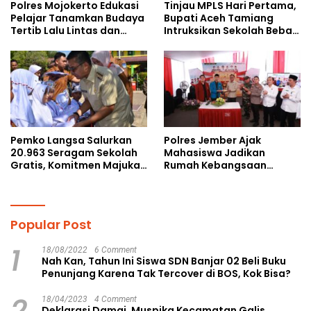
Polres Mojokerto Edukasi
Tinjau MPLS Hari Pertama,
Pelajar Tanamkan Budaya
Bupati Aceh Tamiang
Tertib Lalu Lintas dan
Intruksikan Sekolah Bebas
Cegah Perundungan
Perundungan
Pemko Langsa Salurkan
Polres Jember Ajak
20.963 Seragam Sekolah
Mahasiswa Jadikan
Gratis, Komitmen Majukan
Rumah Kebangsaan
Pendidikan
Ruang Kolaborasi Lahirkan
Gagasan Konstruktif
Popular Post
1
18/08/2022
6 Comment
Nah Kan, Tahun Ini Siswa SDN Banjar 02 Beli Buku
Penunjang Karena Tak Tercover di BOS, Kok Bisa?
2
18/04/2023
4 Comment
Deklarasi Damai, Muspika Kecamatan Galis