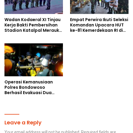
Wadan Kodaeral XI Tinjau
Empat Perwira Ikuti Seleksi
Kerja Bakti Pembersihan
Komandan Upacara HUT
Stadion Katalpal Merauke,
ke-81 Kemerdekaan RI di
Jelang Upacara HUT Ke-81
Papua Selatan
Kemerdekaan RI
Operasi Kemanusiaan
Polres Bondowoso
Berhasil Evakuasi Dua
Jenazah di Gunung
Piramid
Leave a Reply
Your email address will not be published.
Required fields are