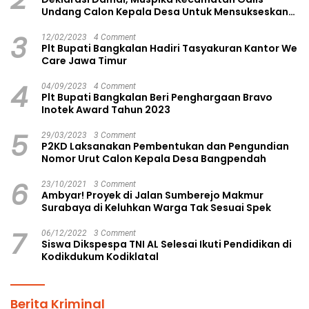
Undang Calon Kepala Desa Untuk Mensukseskan
Pilkades Aman dan Damai
3
12/02/2023
4 Comment
Plt Bupati Bangkalan Hadiri Tasyakuran Kantor We
Care Jawa Timur
4
04/09/2023
4 Comment
Plt Bupati Bangkalan Beri Penghargaan Bravo
Inotek Award Tahun 2023
5
29/03/2023
3 Comment
P2KD Laksanakan Pembentukan dan Pengundian
Nomor Urut Calon Kepala Desa Bangpendah
6
23/10/2021
3 Comment
Ambyar! Proyek di Jalan Sumberejo Makmur
Surabaya di Keluhkan Warga Tak Sesuai Spek
7
06/12/2022
3 Comment
Siswa Dikspespa TNI AL Selesai Ikuti Pendidikan di
Kodikdukum Kodiklatal
Berita Kriminal