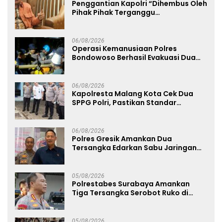
Penggantian Kapolri “Dihembus Oleh
Pihak Pihak Terganggu
Kenyamanannya”
06/08/2026
Operasi Kemanusiaan Polres
Bondowoso Berhasil Evakuasi Dua
Jenazah di Gunung Piramid
06/08/2026
Kapolresta Malang Kota Cek Dua
SPPG Polri, Pastikan Standar
Pemenuhan Gizi dan Pengelolaan
Limbah Berjalan Optimal
06/08/2026
Polres Gresik Amankan Dua
Tersangka Edarkan Sabu Jaringan
Bangkalan
05/08/2026
Polrestabes Surabaya Amankan
Tiga Tersangka Serobot Ruko di
Ngagel
05/08/2026