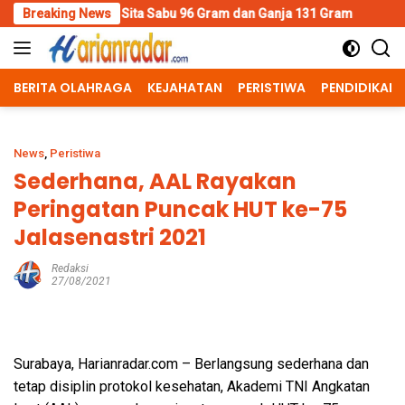
Skip
ta Sabu 96 Gram dan Ganja 131 Gram
Breaking News
Wujud Polisi Humanis,
to
content
BERITA OLAHRAGA
KEJAHATAN
PERISTIWA
PENDIDIKAN
News
,
Peristiwa
Sederhana, AAL Rayakan
Peringatan Puncak HUT ke-75
Jalasenastri 2021
Redaksi
27/08/2021
Surabaya, Harianradar.com – Berlangsung sederhana dan
tetap disiplin protokol kesehatan, Akademi TNI Angkatan