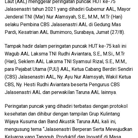
Laut (AAL) menggelar peringatan puncak HUT ke-75
Jalasenastri tahun 2021 yang dihadiri Gubernur AAL, Mayor
Jenderal TNI (Mar) Nur Alamsyah, S.E., M.M., M.Tr (Han)
selaku Pembina CBS Jalasenastri AAL di Gedung Mas
Pardi, Kesatrian AAL Bumimoro, Surabaya, Jumat (27/8).
Tampak hadir dalam peringatan puncak HUT ke-75 kali ini
Wagub AAL Laksma TNI Rudhi Aviantara, S.E., M.Si., M.Tr
(Han), Seklem AAL Laksma TNl Syamsul Rizal, S.E., M.M.,
para Pejabat Utama (PJU) AAL, Ketua Cabang Berdiri Sendiri
(CBS) Jalasenastri AAL, Ny. Ayu Nur Alamsyah, Wakil Ketua
CBS, Ny. Hesti Rudhi Aviantara beserta Pengurus CBS
Jalasenastri AAL dan perwakilan Taruna AAL lainnya.
Peringatan puncak yang dihadiri terbatas dengan protokol
kesehatan dan dihibur dengan tampilan Grup Kulintang
Wijaya Kusuma dan Band Akustik Taruna AAL kali ini,
mengusung tema “Jalasenastri Berperan Serta Mewujudkan
Keluarga yang Tangguh, Produktif dan Inovatif di Masa