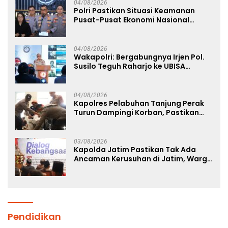
04/08/2026
Polri Pastikan Situasi Keamanan
Pusat-Pusat Ekonomi Nasional
Tetap Kondusif
04/08/2026
Wakapolri: Bergabungnya Irjen Pol.
Susilo Teguh Raharjo ke UBISA
Perkuat Jejaring Nasional Pusat
Studi Kepolisian
04/08/2026
Kapolres Pelabuhan Tanjung Perak
Turun Dampingi Korban, Pastikan
Penanganan Kebakaran KM Mutiara
Sentosa 2 Berjalan Maksimal
03/08/2026
Kapolda Jatim Pastikan Tak Ada
Ancaman Kerusuhan di Jatim, Warga
Diminta Tak Percaya Hoaks
Pendidikan