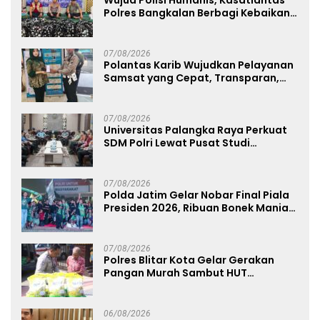
Polres Bangkalan Berbagi Kebaikan
Lewat Jumat Berkah di Masjid Syekh
Ahmad Ibrahim
07/08/2026
Polantas Karib Wujudkan Pelayanan
Samsat yang Cepat, Transparan,
dan Humanis
07/08/2026
Universitas Palangka Raya Perkuat
SDM Polri Lewat Pusat Studi
Kepolisian
07/08/2026
Polda Jatim Gelar Nobar Final Piala
Presiden 2026, Ribuan Bonek Mania
Dukung Persebaya dari Lapangan
Mapolda
07/08/2026
Polres Blitar Kota Gelar Gerakan
Pangan Murah Sambut HUT
Kemerdekaan RI ke-81
06/08/2026