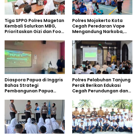
Tiga SPPG Polres Magetan
Polres Mojokerto Kota
Kembali Salurkan MBG,
Cegah Peredaran Vape
Prioritaskan Gizi dan Food
Mengandung Narkoba,
Safety
Gencarkan Sosialisasi di
Kalangan Remaja
Diaspora Papua di Inggris
Polres Pelabuhan Tanjung
Bahas Strategi
Perak Berikan Edukasi
Pembangunan Papua
Cegah Perundungan dan
bersama Mahasiswa
Bijak Bermedia Sosial
Doktoral Internasional
kepada Pelajar MPLS