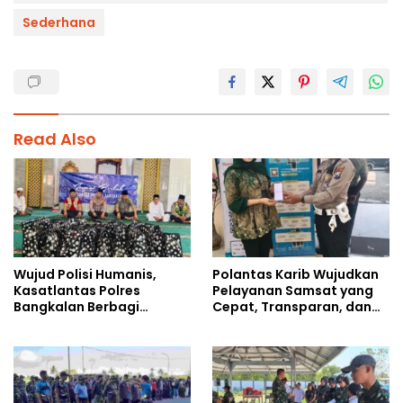
Sederhana
Read Also
Wujud Polisi Humanis,
Polantas Karib Wujudkan
Kasatlantas Polres
Pelayanan Samsat yang
Bangkalan Berbagi
Cepat, Transparan, dan
Kebaikan Lewat Jumat
Humanis
Berkah di Masjid Syekh
Ahmad Ibrahim