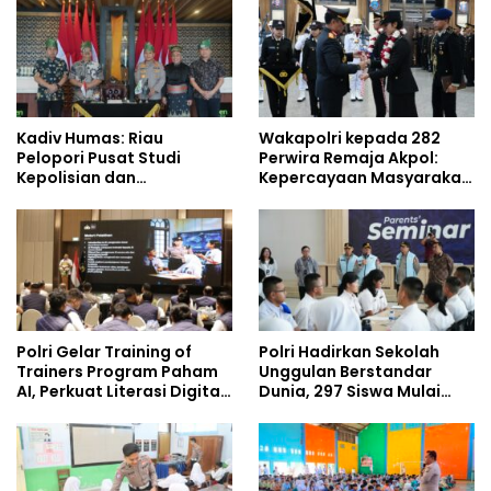
Era Digital
Umrah
Kadiv Humas: Riau
Wakapolri kepada 282
Pelopori Pusat Studi
Perwira Remaja Akpol:
Kepolisian dan
Kepercayaan Masyarakat
Lingkungan, Green
Dibangun dari Integritas
Policing Masuki Babak
Baru
Polri Gelar Training of
Polri Hadirkan Sekolah
Trainers Program Paham
Unggulan Berstandar
AI, Perkuat Literasi Digital
Dunia, 297 Siswa Mulai
Pelajar
Tempati Kampus