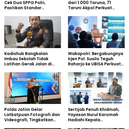
Cek Dua SPPG Polri,
dari 1.000 Taruna, 71
Pastikan Standar
Taruni Akpol Perkuat
Pemenuhan Gizi dan
Pembentukan Karakter
Pengelolaan Limbah
Siswa Sekolah Rakyat
Berjalan Optimal
Kadishub Bangkalan
Wakapolri: Bergabungnya
Imbau Sekolah Tidak
Irjen Pol. Susilo Teguh
Latihan Gerak Jalan di
Raharjo ke UBISA Perkuat
Jalan Raya
Jejaring Nasional Pusat
Studi Kepolisian
Polda Jatim Gelar
Sertijab Penuh Khidmah,
Latkatpuan Fotografi dan
Yayasan Nurul Karomah
Videografi, Tingkatkan
Hadiahi Kepala
Kompetensi Personel di
Demisioner Voucher