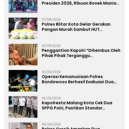
Presiden 2026, Ribuan Bonek Mania
Dukung Persebaya dari Lapangan
Mapolda
07/08/2026
Polres Blitar Kota Gelar Gerakan
Pangan Murah Sambut HUT
Kemerdekaan RI ke-81
06/08/2026
Penggantian Kapolri “Dihembus Oleh
Pihak Pihak Terganggu
Kenyamanannya”
06/08/2026
Operasi Kemanusiaan Polres
Bondowoso Berhasil Evakuasi Dua
Jenazah di Gunung Piramid
06/08/2026
Kapolresta Malang Kota Cek Dua
SPPG Polri, Pastikan Standar
Pemenuhan Gizi dan Pengelolaan
Limbah Berjalan Optimal
06/08/2026
Polres Gresik Amankan Dua