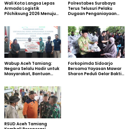
Wali Kota Langsa Lepas
Polrestabes Surabaya
Armada Logistik
Terus Telusuri Pelaku
Pilchiksung 2026 Menuju
Dugaan Penganiayaan
Lima Kecamatan
Wartawan Saat Meliput
Aksi Penolakan RUU TNI
Wabup Aceh Tamiang:
Forkopimda Sidoarjo
Negara Selalu Hadir untuk
Bersama Yayasan Mawar
Masyarakat, Bantuan
Sharon Peduli Gelar Bakti
Korban Bencana
Sosial
RSUD Aceh Tamiang
Kembali Beroperasi