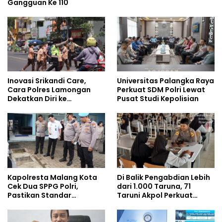
Gangguan Ke 110
Inovasi Srikandi Care,
Universitas Palangka Raya
Cara Polres Lamongan
Perkuat SDM Polri Lewat
Dekatkan Diri ke
Pusat Studi Kepolisian
Masyarakat
Kapolresta Malang Kota
Di Balik Pengabdian Lebih
Cek Dua SPPG Polri,
dari 1.000 Taruna, 71
Pastikan Standar
Taruni Akpol Perkuat
Pemenuhan Gizi dan
Pembentukan Karakter
Pengelolaan Limbah
Siswa Sekolah Rakyat
Berjalan Optimal