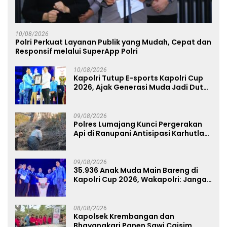
10/08/2026
Polri Perkuat Layanan Publik yang Mudah, Cepat dan
Responsif melalui SuperApp Polri
10/08/2026
Kapolri Tutup E-sports Kapolri Cup
2026, Ajak Generasi Muda Jadi Duta
Kamtibmas dan Aktif Laporkan
Gangguan Ke 110
09/08/2026
Polres Lumajang Kunci Pergerakan
Api di Ranupani Antisipasi Karhutla
TNBTS Meluas
09/08/2026
35.936 Anak Muda Main Bareng di
Kapolri Cup 2026, Wakapolri: Jangan
Cuma Jadi Penonton, Jadilah
Talenta Digital
08/08/2026
Kapolsek Krembangan dan
Bhayangkari Panen Sawi Caisim,