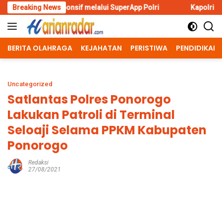
Skip
ponsif melalui SuperApp Polri
Breaking News
Kapolri Tutup E-sports Kapo
to
content
BERITA OLAHRAGA
KEJAHATAN
PERISTIWA
PENDIDIKAN
Uncategorized
Satlantas Polres Ponorogo
Lakukan Patroli di Terminal
Seloaji Selama PPKM Kabupaten
Ponorogo
Redaksi
27/08/2021