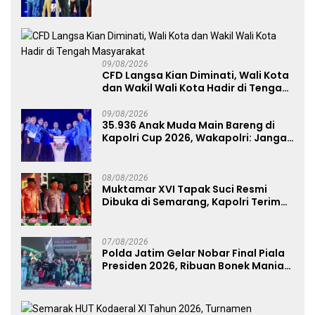
Kamtibmas dan Aktif Laporkan
Gangguan Ke 110
09/08/2026
CFD Langsa Kian Diminati, Wali Kota
dan Wakil Wali Kota Hadir di Tengah
Masyarakat
09/08/2026
35.936 Anak Muda Main Bareng di
Kapolri Cup 2026, Wakapolri: Jangan
Cuma Jadi Penonton, Jadilah
Talenta Digital
08/08/2026
Muktamar XVI Tapak Suci Resmi
Dibuka di Semarang, Kapolri Terima
Anugerah Anggota Kehormatan
07/08/2026
Polda Jatim Gelar Nobar Final Piala
Presiden 2026, Ribuan Bonek Mania
Dukung Persebaya dari Lapangan
Mapolda