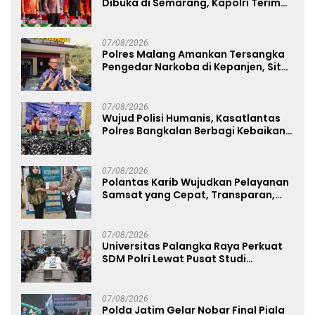
Dibuka di Semarang, Kapolri Terima
Anugerah Anggota Kehormatan
07/08/2026
Polres Malang Amankan Tersangka
Pengedar Narkoba di Kepanjen, Sita
Sabu 96 Gram dan Ganja 131 Gram
07/08/2026
Wujud Polisi Humanis, Kasatlantas
Polres Bangkalan Berbagi Kebaikan
Lewat Jumat Berkah di Masjid Syekh
Ahmad Ibrahim
07/08/2026
Polantas Karib Wujudkan Pelayanan
Samsat yang Cepat, Transparan,
dan Humanis
07/08/2026
Universitas Palangka Raya Perkuat
SDM Polri Lewat Pusat Studi
Kepolisian
07/08/2026
Polda Jatim Gelar Nobar Final Piala