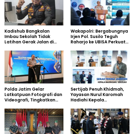
Kadishub Bangkalan
Wakapolri: Bergabungnya
Imbau Sekolah Tidak
Irjen Pol. Susilo Teguh
Latihan Gerak Jalan di
Raharjo ke UBISA Perkuat
Jalan Raya
Jejaring Nasional Pusat
Studi Kepolisian
Polda Jatim Gelar
Sertijab Penuh Khidmah,
Latkatpuan Fotografi dan
Yayasan Nurul Karomah
Videografi, Tingkatkan
Hadiahi Kepala
Kompetensi Personel di
Demisioner Voucher
Era Digital
Umrah