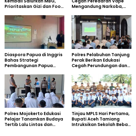
Kembali Salurkan MBG,
Cegah Peredaran Vape
Prioritaskan Gizi dan Food
Mengandung Narkoba,
Safety
Gencarkan Sosialisasi di
Kalangan Remaja
Diaspora Papua di Inggris
Polres Pelabuhan Tanjung
Bahas Strategi
Perak Berikan Edukasi
Pembangunan Papua
Cegah Perundungan dan
bersama Mahasiswa
Bijak Bermedia Sosial
Doktoral Internasional
kepada Pelajar MPLS
Polres Mojokerto Edukasi
Tinjau MPLS Hari Pertama,
Pelajar Tanamkan Budaya
Bupati Aceh Tamiang
Tertib Lalu Lintas dan
Intruksikan Sekolah Bebas
Cegah Perundungan
Perundungan