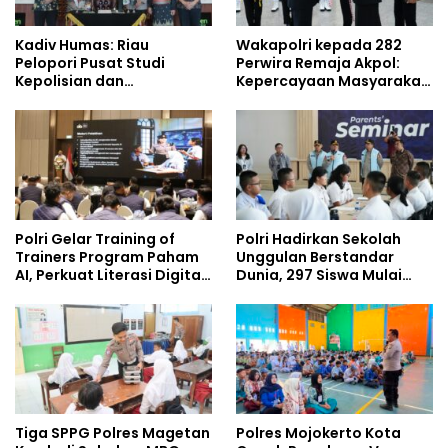
Kadiv Humas: Riau
Wakapolri kepada 282
Pelopori Pusat Studi
Perwira Remaja Akpol:
Kepolisian dan
Kepercayaan Masyarakat
Lingkungan, Green
Dibangun dari Integritas
Policing Masuki Babak
Baru
Polri Gelar Training of
Polri Hadirkan Sekolah
Trainers Program Paham
Unggulan Berstandar
AI, Perkuat Literasi Digital
Dunia, 297 Siswa Mulai
Pelajar
Tempati Kampus
Tiga SPPG Polres Magetan
Polres Mojokerto Kota