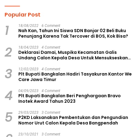
Popular Post
1
18/08/2022
6 Comment
Nah Kan, Tahun Ini Siswa SDN Banjar 02 Beli Buku
Penunjang Karena Tak Tercover di BOS, Kok Bisa?
2
18/04/2023
4 Comment
Deklarasi Damai, Muspika Kecamatan Galis
Undang Calon Kepala Desa Untuk Mensukseskan
Pilkades Aman dan Damai
3
12/02/2023
4 Comment
Plt Bupati Bangkalan Hadiri Tasyakuran Kantor We
Care Jawa Timur
4
04/09/2023
4 Comment
Plt Bupati Bangkalan Beri Penghargaan Bravo
Inotek Award Tahun 2023
5
29/03/2023
3 Comment
P2KD Laksanakan Pembentukan dan Pengundian
Nomor Urut Calon Kepala Desa Bangpendah
23/10/2021
3 Comment