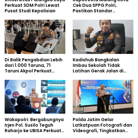
Perkuat SDM Polri Lewat
Cek Dua SPPG Polri,
Pusat Studi Kepolisian
Pastikan Standar
Pemenuhan Gizi dan
Pengelolaan Limbah
Berjalan Optimal
Di Balik Pengabdian Lebih
Kadishub Bangkalan
dari 1.000 Taruna, 71
Imbau Sekolah Tidak
Taruni Akpol Perkuat
Latihan Gerak Jalan di
Pembentukan Karakter
Jalan Raya
Siswa Sekolah Rakyat
Wakapolri: Bergabungnya
Polda Jatim Gelar
Irjen Pol. Susilo Teguh
Latkatpuan Fotografi dan
Raharjo ke UBISA Perkuat
Videografi, Tingkatkan
Jejaring Nasional Pusat
Kompetensi Personel di