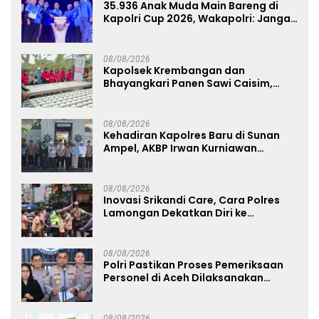
35.936 Anak Muda Main Bareng di
Kapolri Cup 2026, Wakapolri: Jangan
Cuma Jadi Penonton, Jadilah
Talenta Digital
08/08/2026
Kapolsek Krembangan dan
Bhayangkari Panen Sawi Caisim,
Dorong Warga Perkuat Ketahanan
Pangan
08/08/2026
Kehadiran Kapolres Baru di Sunan
Ampel, AKBP Irwan Kurniawan
Teguhkan Sinergi Polri dan Ulama
08/08/2026
Inovasi Srikandi Care, Cara Polres
Lamongan Dekatkan Diri ke
Masyarakat
08/08/2026
Polri Pastikan Proses Pemeriksaan
Personel di Aceh Dilaksanakan
Secara Profesional dan Transparan
08/08/2026