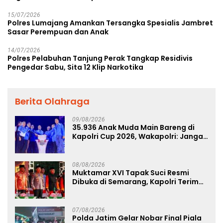
15/07/2026
Polres Lumajang Amankan Tersangka Spesialis Jambret
Sasar Perempuan dan Anak
14/07/2026
Polres Pelabuhan Tanjung Perak Tangkap Residivis
Pengedar Sabu, Sita 12 Klip Narkotika
Berita Olahraga
09/08/2026
35.936 Anak Muda Main Bareng di
Kapolri Cup 2026, Wakapolri: Jangan
Cuma Jadi Penonton, Jadilah
Talenta Digital
08/08/2026
Muktamar XVI Tapak Suci Resmi
Dibuka di Semarang, Kapolri Terima
Anugerah Anggota Kehormatan
07/08/2026
Polda Jatim Gelar Nobar Final Piala