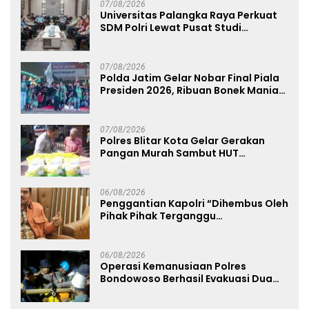
07/08/2026
Universitas Palangka Raya Perkuat
SDM Polri Lewat Pusat Studi
Kepolisian
07/08/2026
Polda Jatim Gelar Nobar Final Piala
Presiden 2026, Ribuan Bonek Mania
Dukung Persebaya dari Lapangan
Mapolda
07/08/2026
Polres Blitar Kota Gelar Gerakan
Pangan Murah Sambut HUT
Kemerdekaan RI ke-81
06/08/2026
Penggantian Kapolri “Dihembus Oleh
Pihak Pihak Terganggu
Kenyamanannya”
06/08/2026
Operasi Kemanusiaan Polres
Bondowoso Berhasil Evakuasi Dua
Jenazah di Gunung Piramid