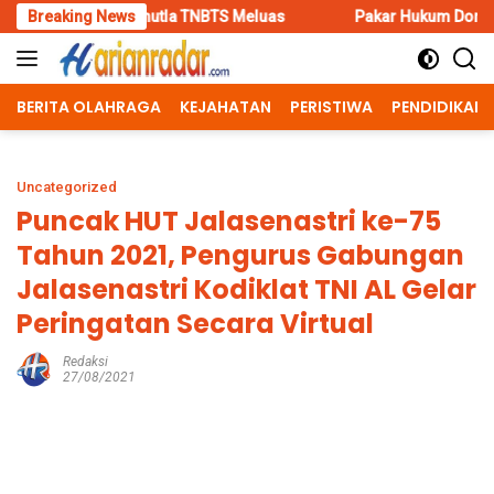
Skip
hutla TNBTS Meluas
Breaking News
Pakar Hukum Dorong Polri Tindak Tega
to
content
BERITA OLAHRAGA
KEJAHATAN
PERISTIWA
PENDIDIKAN
Uncategorized
Puncak HUT Jalasenastri ke-75
Tahun 2021, Pengurus Gabungan
Jalasenastri Kodiklat TNI AL Gelar
Peringatan Secara Virtual
Redaksi
27/08/2021