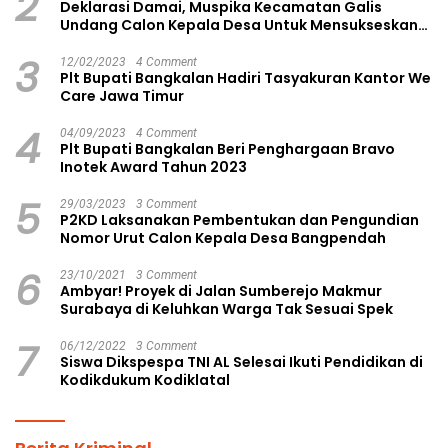
2
Deklarasi Damai, Muspika Kecamatan Galis
Undang Calon Kepala Desa Untuk Mensukseskan
Pilkades Aman dan Damai
3
12/02/2023
4 Comment
Plt Bupati Bangkalan Hadiri Tasyakuran Kantor We
Care Jawa Timur
4
04/09/2023
4 Comment
Plt Bupati Bangkalan Beri Penghargaan Bravo
Inotek Award Tahun 2023
5
29/03/2023
3 Comment
P2KD Laksanakan Pembentukan dan Pengundian
Nomor Urut Calon Kepala Desa Bangpendah
6
23/10/2021
3 Comment
Ambyar! Proyek di Jalan Sumberejo Makmur
Surabaya di Keluhkan Warga Tak Sesuai Spek
7
06/12/2022
3 Comment
Siswa Dikspespa TNI AL Selesai Ikuti Pendidikan di
Kodikdukum Kodiklatal