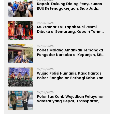
Kapolri Dukung Dialog Penyusunan
RUU Ketenagakerjaan, Siap Jadi
Jembatan Aspirasi Buruh
08/08/2026
Muktamar XVI Tapak Suci Resmi
Dibuka di Semarang, Kapolri Terima
Anugerah Anggota Kehormatan
07/08/2026
Polres Malang Amankan Tersangka
Pengedar Narkoba di Kepanjen, Sita
Sabu 96 Gram dan Ganja 131 Gram
07/08/2026
Wujud Polisi Humanis, Kasatlantas
Polres Bangkalan Berbagi Kebaikan
Lewat Jumat Berkah di Masjid Syekh
Ahmad Ibrahim
07/08/2026
Polantas Karib Wujudkan Pelayanan
Samsat yang Cepat, Transparan,
dan Humanis