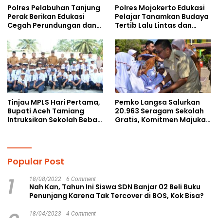
Polres Pelabuhan Tanjung
Polres Mojokerto Edukasi
Perak Berikan Edukasi
Pelajar Tanamkan Budaya
Cegah Perundungan dan
Tertib Lalu Lintas dan
Bijak Bermedia Sosial
Cegah Perundungan
kepada Pelajar MPLS
Tinjau MPLS Hari Pertama,
Pemko Langsa Salurkan
Bupati Aceh Tamiang
20.963 Seragam Sekolah
Intruksikan Sekolah Bebas
Gratis, Komitmen Majukan
Perundungan
Pendidikan
Popular Post
1
18/08/2022
6 Comment
Nah Kan, Tahun Ini Siswa SDN Banjar 02 Beli Buku
Penunjang Karena Tak Tercover di BOS, Kok Bisa?
18/04/2023
4 Comment