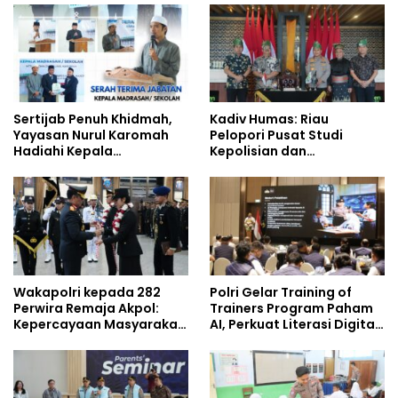
Studi Kepolisian
Era Digital
Sertijab Penuh Khidmah,
Kadiv Humas: Riau
Yayasan Nurul Karomah
Pelopori Pusat Studi
Hadiahi Kepala
Kepolisian dan
Demisioner Voucher
Lingkungan, Green
Umrah
Policing Masuki Babak
Baru
Wakapolri kepada 282
Polri Gelar Training of
Perwira Remaja Akpol:
Trainers Program Paham
Kepercayaan Masyarakat
AI, Perkuat Literasi Digital
Dibangun dari Integritas
Pelajar