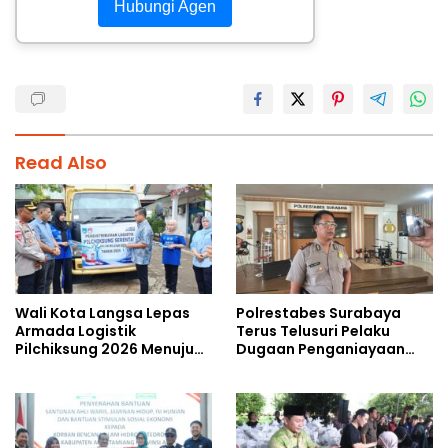
Hubungi Agen
Read Also
Wali Kota Langsa Lepas
Polrestabes Surabaya
Armada Logistik
Terus Telusuri Pelaku
Pilchiksung 2026 Menuju
Dugaan Penganiayaan
Lima Kecamatan
Wartawan Saat Meliput
Aksi Penolakan RUU TNI