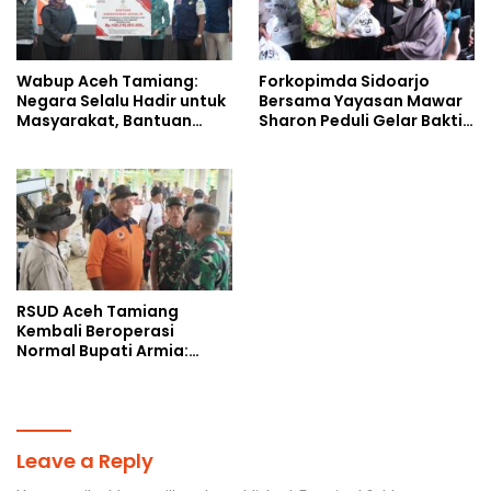
Wabup Aceh Tamiang:
Forkopimda Sidoarjo
Negara Selalu Hadir untuk
Bersama Yayasan Mawar
Masyarakat, Bantuan
Sharon Peduli Gelar Bakti
Korban Bencana
Sosial
RSUD Aceh Tamiang
Kembali Beroperasi
Normal Bupati Armia:
Layanan Kesehatan Siap
Diakses Penuh
Leave a Reply