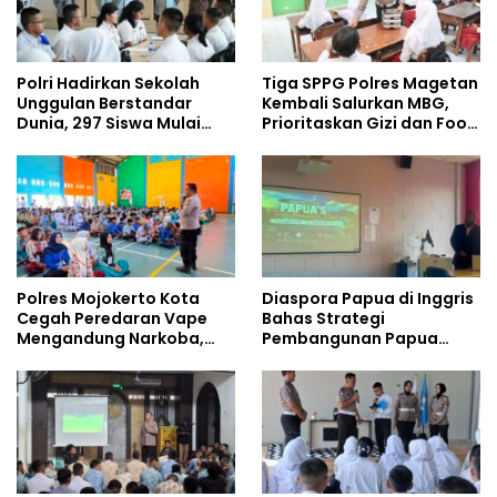
Polri Hadirkan Sekolah
Tiga SPPG Polres Magetan
Unggulan Berstandar
Kembali Salurkan MBG,
Dunia, 297 Siswa Mulai
Prioritaskan Gizi dan Food
Tempati Kampus
Safety
Polres Mojokerto Kota
Diaspora Papua di Inggris
Cegah Peredaran Vape
Bahas Strategi
Mengandung Narkoba,
Pembangunan Papua
Gencarkan Sosialisasi di
bersama Mahasiswa
Kalangan Remaja
Doktoral Internasional