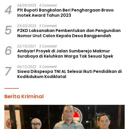
4
04/09/2023
4 Comment
Plt Bupati Bangkalan Beri Penghargaan Bravo
Inotek Award Tahun 2023
5
29/03/2023
3 Comment
P2KD Laksanakan Pembentukan dan Pengundian
Nomor Urut Calon Kepala Desa Bangpendah
6
23/10/2021
3 Comment
Ambyar! Proyek di Jalan Sumberejo Makmur
Surabaya di Keluhkan Warga Tak Sesuai Spek
7
06/12/2022
3 Comment
Siswa Dikspespa TNI AL Selesai Ikuti Pendidikan di
Kodikdukum Kodiklatal
Berita Kriminal