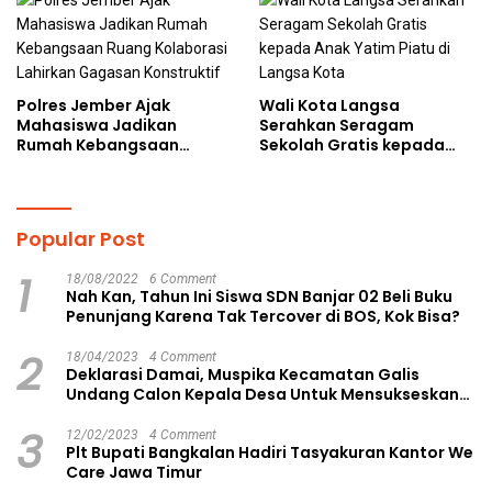
Polres Jember Ajak
Wali Kota Langsa
Mahasiswa Jadikan
Serahkan Seragam
Rumah Kebangsaan
Sekolah Gratis kepada
Ruang Kolaborasi Lahirkan
Anak Yatim Piatu di
Gagasan Konstruktif
Langsa Kota
Popular Post
1
18/08/2022
6 Comment
Nah Kan, Tahun Ini Siswa SDN Banjar 02 Beli Buku
Penunjang Karena Tak Tercover di BOS, Kok Bisa?
2
18/04/2023
4 Comment
Deklarasi Damai, Muspika Kecamatan Galis
Undang Calon Kepala Desa Untuk Mensukseskan
Pilkades Aman dan Damai
3
12/02/2023
4 Comment
Plt Bupati Bangkalan Hadiri Tasyakuran Kantor We
Care Jawa Timur