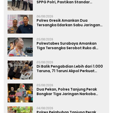
SPPG Polri, Pastikan Standar
Pemenuhan Gizi dan Pengelolaan
Limbah Berjalan Optimal
06/08/2026
Polres Gresik Amankan Dua
Tersangka Edarkan Sabu Jaringan
Bangkalan
05/08/2026
Polrestabes Surabaya Amankan
Tiga Tersangka Serobot Ruko di
Ngagel
05/08/2026
Di Balik Pengabdian Lebih dari 1.000
Taruna, 71 Taruni Akpol Perkuat
Pembentukan Karakter Siswa
Sekolah Rakyat
05/08/2026
Dua Pekan, Polres Tanjung Perak
Bongkar Tiga Jaringan Narkoba
22,76 Gram Sabu dan Pil Ekstasi
04/08/2026
Polres Pelabuhan Tanjung Perak