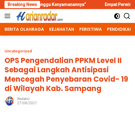
Skip
rganggu Kenyamanannya”
Breaking News
Empat Perwira Ikuti Seleksi Koma
to
content
BERITA OLAHRAGA
KEJAHATAN
PERISTIWA
PENDIDIKAN
Uncategorized
OPS Pengendalian PPKM Level II
Sebagai Langkah Antisipasi
Mencegah Penyebaran Covid- 19
di Wilayah Kab. Sampang
Redaksi
27/08/2021