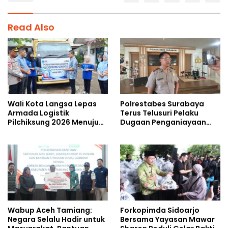
Read Also
Wali Kota Langsa Lepas
Polrestabes Surabaya
Armada Logistik
Terus Telusuri Pelaku
Pilchiksung 2026 Menuju
Dugaan Penganiayaan
Lima Kecamatan
Wartawan Saat Meliput
Aksi Penolakan RUU TNI
Wabup Aceh Tamiang:
Forkopimda Sidoarjo
Negara Selalu Hadir untuk
Bersama Yayasan Mawar