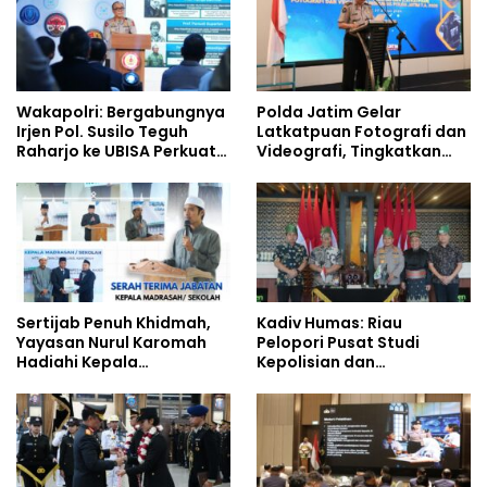
Wakapolri: Bergabungnya
Polda Jatim Gelar
Irjen Pol. Susilo Teguh
Latkatpuan Fotografi dan
Raharjo ke UBISA Perkuat
Videografi, Tingkatkan
Jejaring Nasional Pusat
Kompetensi Personel di
Studi Kepolisian
Era Digital
Sertijab Penuh Khidmah,
Kadiv Humas: Riau
Yayasan Nurul Karomah
Pelopori Pusat Studi
Hadiahi Kepala
Kepolisian dan
Demisioner Voucher
Lingkungan, Green
Umrah
Policing Masuki Babak
Baru