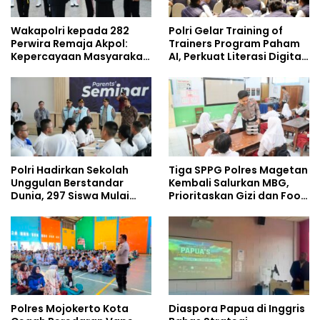
Wakapolri kepada 282
Polri Gelar Training of
Perwira Remaja Akpol:
Trainers Program Paham
Kepercayaan Masyarakat
AI, Perkuat Literasi Digital
Dibangun dari Integritas
Pelajar
Polri Hadirkan Sekolah
Tiga SPPG Polres Magetan
Unggulan Berstandar
Kembali Salurkan MBG,
Dunia, 297 Siswa Mulai
Prioritaskan Gizi dan Food
Tempati Kampus
Safety
Polres Mojokerto Kota
Diaspora Papua di Inggris