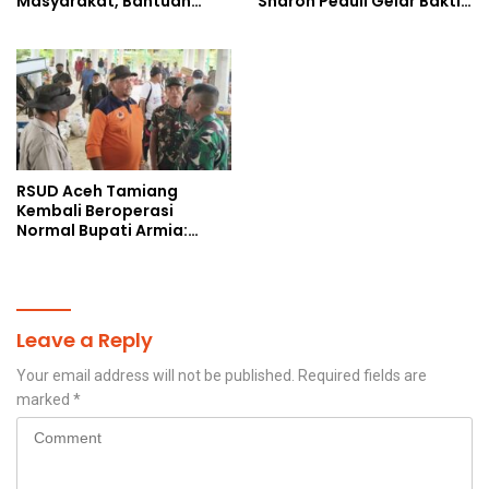
Masyarakat, Bantuan
Sharon Peduli Gelar Bakti
Korban Bencana
Sosial
RSUD Aceh Tamiang
Kembali Beroperasi
Normal Bupati Armia:
Layanan Kesehatan Siap
Diakses Penuh
Leave a Reply
Your email address will not be published.
Required fields are
marked
*