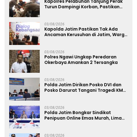
Kapolres Pelabuhan Tanjung Perak
Turun Dampingi Korban, Pastikan
Penanganan Kebakaran KM Mutiara
Sentosa 2 Berjalan Maksimal
03/08/2026
Kapolda Jatim Pastikan Tak Ada
Ancaman Kerusuhan di Jatim, Warga
Diminta Tak Percaya Hoaks
03/08/2026
Polres Ngawi Ungkap Peredaran
Okerbaya Amankan 2 Tersangka
03/08/2026
Polda Jatim Dirikan Posko DVI dan
Posko Darurat Tangani Tragedi KMP
Mutiara Sentosa II
03/08/2026
Polda Jatim Bongkar Sindikat
Penipuan Online Emas Murah, Lima
Tersangka Diantaranya Warga
Binaan Lapas Diamankan
03/08/2026