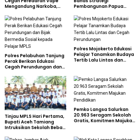
Cegah Peredaran Vape
Bahas Strategi
Mengandung Narkoba,
Pembangunan Papua
Gencarkan Sosialisasi di
bersama Mahasiswa
Kalangan Remaja
Doktoral Internasional
Polres Mojokerto Edukasi
Pelajar Tanamkan Budaya
Polres Pelabuhan Tanjung
Tertib Lalu Lintas dan
Perak Berikan Edukasi
Cegah Perundungan
Cegah Perundungan dan
Bijak Bermedia Sosial
kepada Pelajar MPLS
Pemko Langsa Salurkan
20.963 Seragam Sekolah
Tinjau MPLS Hari Pertama,
Gratis, Komitmen Majukan
Bupati Aceh Tamiang
Pendidikan
Intruksikan Sekolah Bebas
Perundungan