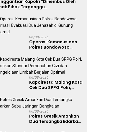
enggantian Kapolri “Dihembus Oleh
ihak Pihak Terganggu
enyamanannya”
06/08/2026
Operasi Kemanusiaan
Polres Bondowoso
Berhasil Evakuasi Dua
Jenazah di Gunung
Piramid
06/08/2026
Kapolresta Malang Kota
Cek Dua SPPG Polri,
Pastikan Standar
Pemenuhan Gizi dan
Pengelolaan Limbah
Berjalan Optimal
06/08/2026
Polres Gresik Amankan
Dua Tersangka Edarkan
Sabu Jaringan