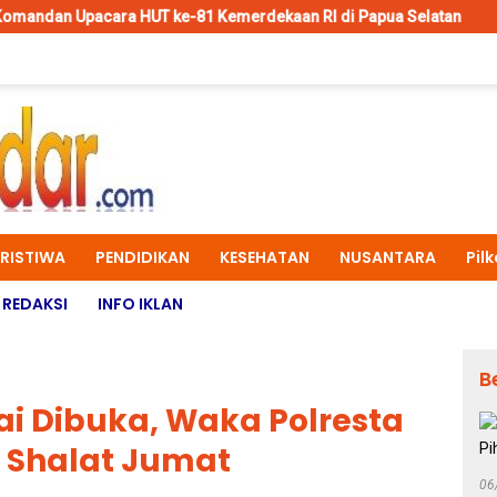
a HUT ke-81 Kemerdekaan RI di Papua Selatan
Operasi Kema
ERISTIWA
PENDIDIKAN
KESEHATAN
NUSANTARA
Pil
REDAKSI
INFO IKLAN
B
lai Dibuka, Waka Polresta
b Shalat Jumat
06