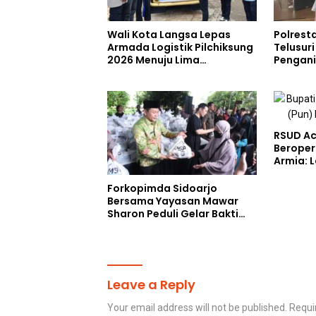
Wali Kota Langsa Lepas
Polrest
Armada Logistik Pilchiksung
Telusur
2026 Menuju Lima
Pengan
Kecamatan
Saat Me
RUU TNI
RSUD Ac
Beroper
Armia: 
Siap Di
Forkopimda Sidoarjo
Bersama Yayasan Mawar
Sharon Peduli Gelar Bakti
Sosial
Leave a Reply
Your email address will not be published.
Requi