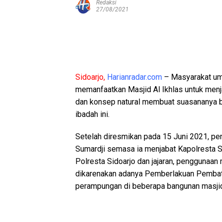
Redaksi
27/08/2021
Sidoarjo,
Harianradar.com
– Masyarakat umu
memanfaatkan Masjid Al Ikhlas untuk menj
dan konsep natural membuat suasananya be
ibadah ini.
Setelah diresmikan pada 15 Juni 2021, pen
Sumardji semasa ia menjabat Kapolresta Sido
Polresta Sidoarjo dan jajaran, penggunaan 
dikarenakan adanya Pemberlakuan Pembat
perampungan di beberapa bangunan masji