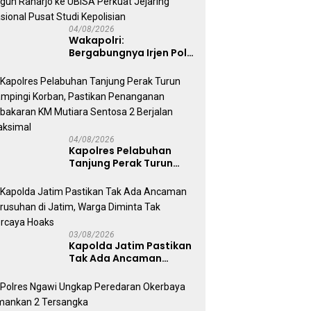
04/08/2026
Wakapolri:
Bergabungnya Irjen Pol.
Susilo Teguh Raharjo ke
UBISA Perkuat Jejaring
Nasional Pusat Studi
Kepolisian
04/08/2026
Kapolres Pelabuhan
Tanjung Perak Turun
Dampingi Korban,
Pastikan Penanganan
Kebakaran KM Mutiara
Sentosa 2 Berjalan
Maksimal
03/08/2026
Kapolda Jatim Pastikan
Tak Ada Ancaman
Kerusuhan di Jatim,
Warga Diminta Tak
Percaya Hoaks