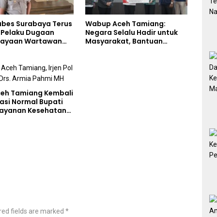
abes Surabaya Terus
Wabup Aceh Tamiang:
i Pelaku Dugaan
Negara Selalu Hadir untuk
iayaan Wartawan
Masyarakat, Bantuan
liput Aksi Penolakan
Korban Bencana
eh Tamiang Kembali
asi Normal Bupati
Layanan Kesehatan
akses Penuh
red fields are marked
*