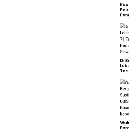
Kap
Polr
Pen
Di 
Lebi
Taru
Akp
Pem
Kar
Sek
Wak
Ber