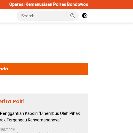
nusiaan Polres Bondowoso Berhasil Evakuasi Dua Jenazah di Gunu
kada
erita Polri
/08/2026