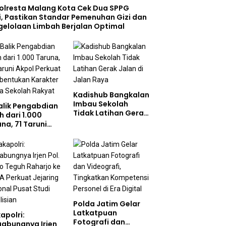
olresta Malang Kota Cek Dua SPPG
i, Pastikan Standar Pemenuhan Gizi dan
gelolaan Limbah Berjalan Optimal
Kadishub Bangkalan
Imbau Sekolah
Balik Pengabdian
Tidak Latihan Gerak
h dari 1.000
Jalan di Jalan Raya
na, 71 Taruni
ol Perkuat
bentukan
akter Siswa
olah Rakyat
Polda Jatim Gelar
Latkatpuan
apolri:
Fotografi dan
gabungnya Irjen