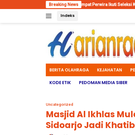
Skip
nyamanannya”
Empat Perwira Ikuti Seleksi Komandan Upacar
Breaking News
to
Indeks
content
BERITA OLAHRAGA
KEJAHATAN
P
KODE ETIK
PEDOMAN MEDIA SIBER
Uncategorized
Masjid Al Ikhlas Mu
Sidoarjo Jadi Khati