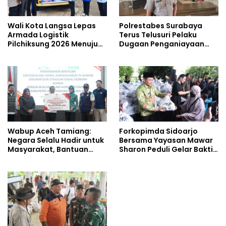
Wali Kota Langsa Lepas
Polrestabes Surabaya
Armada Logistik
Terus Telusuri Pelaku
Pilchiksung 2026 Menuju
Dugaan Penganiayaan
Lima Kecamatan
Wartawan Saat Meliput
Aksi Penolakan RUU TNI
Wabup Aceh Tamiang:
Forkopimda Sidoarjo
Negara Selalu Hadir untuk
Bersama Yayasan Mawar
Masyarakat, Bantuan
Sharon Peduli Gelar Bakti
Korban Bencana
Sosial