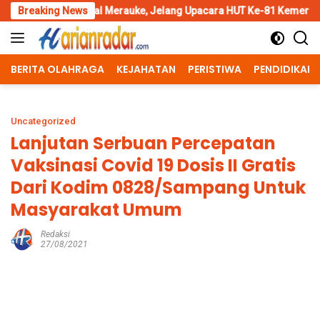
Skip
l Merauke, Jelang Upacara HUT Ke-81 Kemerdekaan RI
Breaking News
Pengg
to
content
BERITA OLAHRAGA
KEJAHATAN
PERISTIWA
PENDIDIKAN
Uncategorized
Lanjutan Serbuan Percepatan
Vaksinasi Covid 19 Dosis II Gratis
Dari Kodim 0828/Sampang Untuk
Masyarakat Umum
Redaksi
27/08/2021