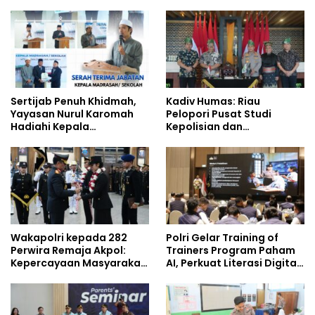
Jejaring Nasional Pusat
Kompetensi Personel di
Studi Kepolisian
Era Digital
Sertijab Penuh Khidmah,
Kadiv Humas: Riau
Yayasan Nurul Karomah
Pelopori Pusat Studi
Hadiahi Kepala
Kepolisian dan
Demisioner Voucher
Lingkungan, Green
Umrah
Policing Masuki Babak
Baru
Wakapolri kepada 282
Polri Gelar Training of
Perwira Remaja Akpol:
Trainers Program Paham
Kepercayaan Masyarakat
AI, Perkuat Literasi Digital
Dibangun dari Integritas
Pelajar