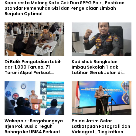
Kapolresta Malang Kota Cek Dua SPPG Polri, Pastikan
Standar Pemenuhan Gizi dan Pengelolaan Limbah
Berjalan Optimal
Di Balik Pengabdian Lebih
Kadishub Bangkalan
dari 1.000 Taruna, 71
Imbau Sekolah Tidak
Taruni Akpol Perkuat
Latihan Gerak Jalan di
Pembentukan Karakter
Jalan Raya
Siswa Sekolah Rakyat
Wakapolri: Bergabungnya
Polda Jatim Gelar
Irjen Pol. Susilo Teguh
Latkatpuan Fotografi dan
Raharjo ke UBISA Perkuat
Videografi, Tingkatkan