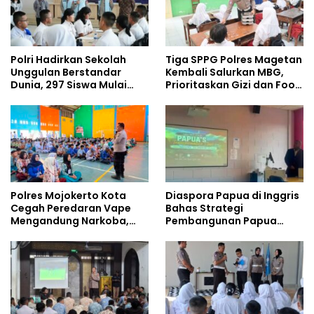
Polri Hadirkan Sekolah
Tiga SPPG Polres Magetan
Unggulan Berstandar
Kembali Salurkan MBG,
Dunia, 297 Siswa Mulai
Prioritaskan Gizi dan Food
Tempati Kampus
Safety
Polres Mojokerto Kota
Diaspora Papua di Inggris
Cegah Peredaran Vape
Bahas Strategi
Mengandung Narkoba,
Pembangunan Papua
Gencarkan Sosialisasi di
bersama Mahasiswa
Kalangan Remaja
Doktoral Internasional