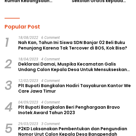
Rumah Kebangsaan
Sekolah Gratis kepada
Ruang Kolaborasi Lahirkan
Anak Yatim Piatu di
Gagasan Konstruktif
Langsa Kota
Popular Post
1
18/08/2022
6 Comment
Nah Kan, Tahun Ini Siswa SDN Banjar 02 Beli Buku
Penunjang Karena Tak Tercover di BOS, Kok Bisa?
2
18/04/2023
4 Comment
Deklarasi Damai, Muspika Kecamatan Galis
Undang Calon Kepala Desa Untuk Mensukseskan
Pilkades Aman dan Damai
3
12/02/2023
4 Comment
Plt Bupati Bangkalan Hadiri Tasyakuran Kantor We
Care Jawa Timur
4
04/09/2023
4 Comment
Plt Bupati Bangkalan Beri Penghargaan Bravo
Inotek Award Tahun 2023
5
29/03/2023
3 Comment
P2KD Laksanakan Pembentukan dan Pengundian
Nomor Urut Calon Kepala Desa Bangpendah