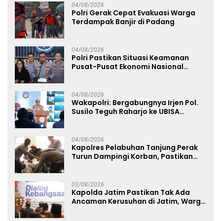
04/08/2026
Polri Gerak Cepat Evakuasi Warga
Terdampak Banjir di Padang
04/08/2026
Polri Pastikan Situasi Keamanan
Pusat-Pusat Ekonomi Nasional
Tetap Kondusif
04/08/2026
Wakapolri: Bergabungnya Irjen Pol.
Susilo Teguh Raharjo ke UBISA
Perkuat Jejaring Nasional Pusat
Studi Kepolisian
04/08/2026
Kapolres Pelabuhan Tanjung Perak
Turun Dampingi Korban, Pastikan
Penanganan Kebakaran KM Mutiara
Sentosa 2 Berjalan Maksimal
03/08/2026
Kapolda Jatim Pastikan Tak Ada
Ancaman Kerusuhan di Jatim, Warga
Diminta Tak Percaya Hoaks