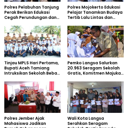
Polres Pelabuhan Tanjung
Polres Mojokerto Edukasi
Perak Berikan Edukasi
Pelajar Tanamkan Budaya
Cegah Perundungan dan
Tertib Lalu Lintas dan
Bijak Bermedia Sosial
Cegah Perundungan
kepada Pelajar MPLS
Tinjau MPLS Hari Pertama,
Pemko Langsa Salurkan
Bupati Aceh Tamiang
20.963 Seragam Sekolah
Intruksikan Sekolah Bebas
Gratis, Komitmen Majukan
Perundungan
Pendidikan
Polres Jember Ajak
Wali Kota Langsa
Mahasiswa Jadikan
Serahkan Seragam