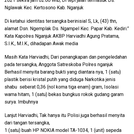
2021 sekira jam 02.00 Wib, Di tepi jalan termasuk Ds.
Nglawak Kec. Kertosono Kab. Nganjuk
Di ketahui identitas tersangka berinisial S, Lk, (43) thn,
alamat Dsn. Ngemplak Ds. Ngampel Kec. Papar Kab. Kediri.”
Kata Kapolres Nganjuk AKBP Harviadhi Agung Pratama,
S.I.K., M.I.K., dihadapan Awak media
Masih Kata Harviadhi, Dari penangkapan dan pengeledahan
pada tersangka, Anggota Satreskoba Polres nganjuk
Berhasil menyita barang bukti yang diantara nya, 1 (satu)
plastik berisi kristal putih yang diduga Narkotika jenis
shabu seberat 0,36 (nol koma tiga enam) gram, Isolasi
warna hitam, 1 (satu) bekas bungkus rokok gudang garam
surya. Imbuhnya
Lanjut Harviadhi, Tak hanya itu Polisi juga berhasil menyita
dari tangan tersangka,
1 (satu) buah HP NOKIA model TA-1034, 1 (unit) sepeda