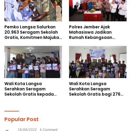
Pemko Langsa Salurkan
Polres Jember Ajak
20.963 Seragam Sekolah
Mahasiswa Jadikan
Gratis, Komitmen Majukan
Rumah Kebangsaan
Pendidikan
Ruang Kolaborasi Lahirkan
Gagasan Konstruktif
Wali Kota Langsa
Wali Kota Langsa
Serahkan Seragam
Serahkan Seragam
Sekolah Gratis kepada
Sekolah Gratis bagi 276
Anak Yatim Piatu di
Anak Yatim Piatu di
Langsa Kota
Langsa Barat
Popular Post
18/08/2022
6 Comment