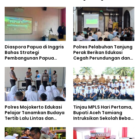
Safety
Gencarkan Sosialisasi di
Kalangan Remaja
Diaspora Papua di Inggris
Polres Pelabuhan Tanjung
Bahas Strategi
Perak Berikan Edukasi
Pembangunan Papua
Cegah Perundungan dan
bersama Mahasiswa
Bijak Bermedia Sosial
Doktoral Internasional
kepada Pelajar MPLS
Polres Mojokerto Edukasi
Tinjau MPLS Hari Pertama,
Pelajar Tanamkan Budaya
Bupati Aceh Tamiang
Tertib Lalu Lintas dan
Intruksikan Sekolah Bebas
Cegah Perundungan
Perundungan