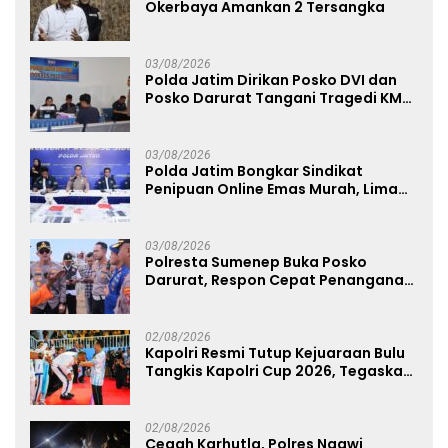
Okerbaya Amankan 2 Tersangka
03/08/2026
Polda Jatim Dirikan Posko DVI dan
Posko Darurat Tangani Tragedi KMP
Mutiara Sentosa II
03/08/2026
Polda Jatim Bongkar Sindikat
Penipuan Online Emas Murah, Lima
Tersangka Diantaranya Warga
Binaan Lapas Diamankan
03/08/2026
Polresta Sumenep Buka Posko
Darurat, Respon Cepat Penanganan
Korban Kebakaran KM Mutiara
Sentosa 2
02/08/2026
Kapolri Resmi Tutup Kejuaraan Bulu
Tangkis Kapolri Cup 2026, Tegaskan
Komitmen Polri Dukung Prestasi
Atlet Nasional
02/08/2026
Cegah Karhutla, Polres Ngawi