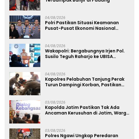
04/08/2026
Polri Pastikan Situasi Keamanan
Pusat-Pusat Ekonomi Nasional
Tetap Kondusif
04/08/2026
Wakapolri: Bergabungnya Irjen Pol.
Susilo Teguh Raharjo ke UBISA
Perkuat Jejaring Nasional Pusat
Studi Kepolisian
04/08/2026
Kapolres Pelabuhan Tanjung Perak
Turun Dampingi Korban, Pastikan
Penanganan Kebakaran KM Mutiara
Sentosa 2 Berjalan Maksimal
03/08/2026
Kapolda Jatim Pastikan Tak Ada
Ancaman Kerusuhan di Jatim, Warga
Diminta Tak Percaya Hoaks
03/08/2026
Polres Ngawi Ungkap Peredaran