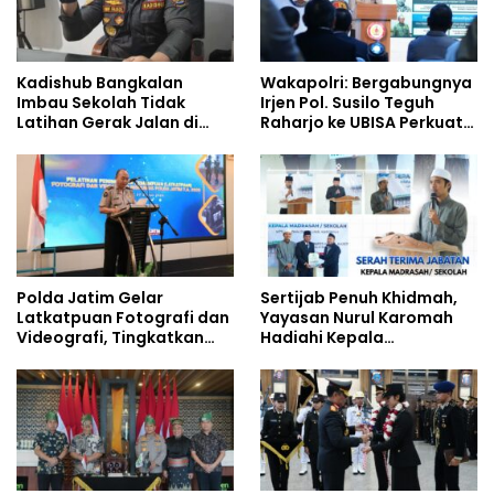
Kadishub Bangkalan
Wakapolri: Bergabungnya
Imbau Sekolah Tidak
Irjen Pol. Susilo Teguh
Latihan Gerak Jalan di
Raharjo ke UBISA Perkuat
Jalan Raya
Jejaring Nasional Pusat
Studi Kepolisian
Polda Jatim Gelar
Sertijab Penuh Khidmah,
Latkatpuan Fotografi dan
Yayasan Nurul Karomah
Videografi, Tingkatkan
Hadiahi Kepala
Kompetensi Personel di
Demisioner Voucher
Era Digital
Umrah