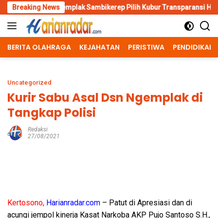
Skip
plak Sambikerep Pilih Kubur Transparansi Hidup-Hidup
Breaking News
Polr
to
content
BERITA OLAHRAGA
KEJAHATAN
PERISTIWA
PENDIDIKAN
Uncategorized
Kurir Sabu Asal Dsn Ngemplak di
Tangkap Polisi
Redaksi
27/08/2021
Kertosono,
Harianradar.com
– Patut di Apresiasi dan di
acungi jempol kinerja Kasat Narkoba AKP Pujo Santoso S.H.,