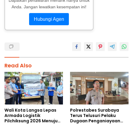
Dapatkan penawaran menarik hanya untuk
Anda. Jangan lewatkan kesempatan ini!
Hubungi Agen
Read Also
Wali Kota Langsa Lepas
Polrestabes Surabaya
Armada Logistik
Terus Telusuri Pelaku
Pilchiksung 2026 Menuju
Dugaan Penganiayaan
Lima Kecamatan
Wartawan Saat Meliput
Aksi Penolakan RUU TNI