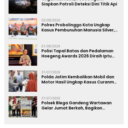
Siapkan Patroli Deteksi Dini Titik Api
02/08/2026
Polres Probolinggo Kota Ungkap
Kasus Pembunuhan Manusia Silver,
Dua Tersangka Diamankan
01/08/2026
Polisi Tapal Batas dan Pedalaman
Hoegeng Awards 2026 Diraih Iptu
Motalip Litiloly, Bukti Pengabdian
Humanis di Nduga
31/07/2026
Polda Jatim Kembalikan Mobil dan
Motor Hasil Ungkap Kasus Curanmor
kepada Para Korban Tanpa Biaya
31/07/2026
Polsek Blega Gandeng Wartawan
Gelar Jumat Berkah, Bagikan
Makanan Gratis Kepada Pengguna
Jalan