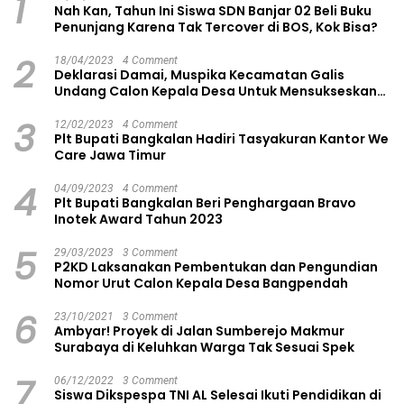
1
Nah Kan, Tahun Ini Siswa SDN Banjar 02 Beli Buku
Penunjang Karena Tak Tercover di BOS, Kok Bisa?
2
18/04/2023
4 Comment
Deklarasi Damai, Muspika Kecamatan Galis
Undang Calon Kepala Desa Untuk Mensukseskan
Pilkades Aman dan Damai
3
12/02/2023
4 Comment
Plt Bupati Bangkalan Hadiri Tasyakuran Kantor We
Care Jawa Timur
4
04/09/2023
4 Comment
Plt Bupati Bangkalan Beri Penghargaan Bravo
Inotek Award Tahun 2023
5
29/03/2023
3 Comment
P2KD Laksanakan Pembentukan dan Pengundian
Nomor Urut Calon Kepala Desa Bangpendah
6
23/10/2021
3 Comment
Ambyar! Proyek di Jalan Sumberejo Makmur
Surabaya di Keluhkan Warga Tak Sesuai Spek
7
06/12/2022
3 Comment
Siswa Dikspespa TNI AL Selesai Ikuti Pendidikan di