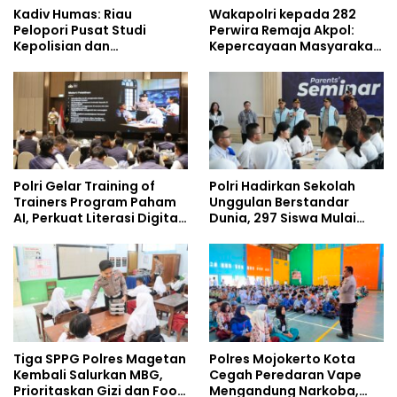
Kadiv Humas: Riau
Wakapolri kepada 282
Pelopori Pusat Studi
Perwira Remaja Akpol:
Kepolisian dan
Kepercayaan Masyarakat
Lingkungan, Green
Dibangun dari Integritas
Policing Masuki Babak
Baru
Polri Gelar Training of
Polri Hadirkan Sekolah
Trainers Program Paham
Unggulan Berstandar
AI, Perkuat Literasi Digital
Dunia, 297 Siswa Mulai
Pelajar
Tempati Kampus
Tiga SPPG Polres Magetan
Polres Mojokerto Kota
Kembali Salurkan MBG,
Cegah Peredaran Vape
Prioritaskan Gizi dan Food
Mengandung Narkoba,