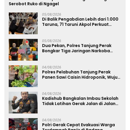
Serobot Ruko di Ngagel
05/08/2026
Di Balik Pengabdian Lebih dari 1.000
Taruna, 71 Taruni Akpol Perkuat
Pembentukan Karakter Siswa
Sekolah Rakyat
05/08/2026
Dua Pekan, Polres Tanjung Perak
Bongkar Tiga Jaringan Narkoba
22,76 Gram Sabu dan Pil Ekstasi
04/08/2026
Polres Pelabuhan Tanjung Perak
Panen Sawi Caisin Hidroponik, Wujud
Nyata Dukung Ketahanan Pangan
Nasional
04/08/2026
Kadishub Bangkalan Imbau Sekolah
Tidak Latihan Gerak Jalan di Jalan
Raya
04/08/2026
Polri Gerak Cepat Evakuasi Warga
Terdampak Banjir di Padang