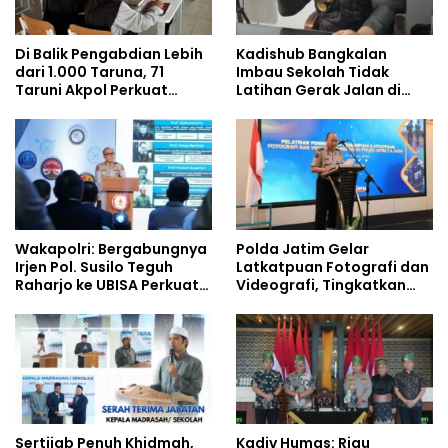
Di Balik Pengabdian Lebih
Kadishub Bangkalan
dari 1.000 Taruna, 71
Imbau Sekolah Tidak
Taruni Akpol Perkuat
Latihan Gerak Jalan di
Pembentukan Karakter
Jalan Raya
Siswa Sekolah Rakyat
Wakapolri: Bergabungnya
Polda Jatim Gelar
Irjen Pol. Susilo Teguh
Latkatpuan Fotografi dan
Raharjo ke UBISA Perkuat
Videografi, Tingkatkan
Jejaring Nasional Pusat
Kompetensi Personel di
Studi Kepolisian
Era Digital
Sertijab Penuh Khidmah,
Kadiv Humas: Riau