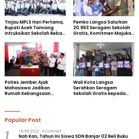
Tinjau MPLS Hari Pertama,
Pemko Langsa Salurkan
Bupati Aceh Tamiang
20.963 Seragam Sekolah
Intruksikan Sekolah Bebas
Gratis, Komitmen Majukan
Perundungan
Pendidikan
Polres Jember Ajak
Wali Kota Langsa
Mahasiswa Jadikan
Serahkan Seragam
Rumah Kebangsaan
Sekolah Gratis kepada
Ruang Kolaborasi Lahirkan
Anak Yatim Piatu di
Gagasan Konstruktif
Langsa Kota
Popular Post
1
18/08/2022
6 Comment
Nah Kan, Tahun Ini Siswa SDN Banjar 02 Beli Buku