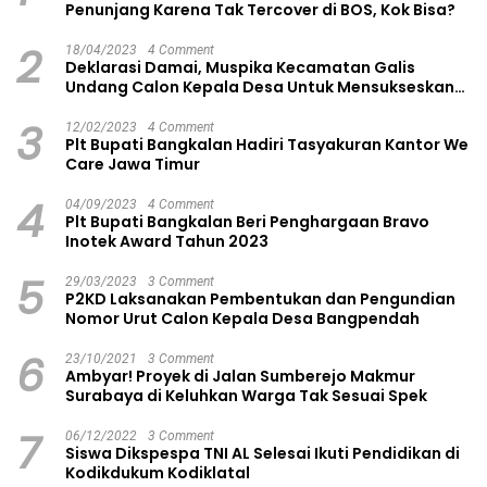
Penunjang Karena Tak Tercover di BOS, Kok Bisa?
2
18/04/2023
4 Comment
Deklarasi Damai, Muspika Kecamatan Galis
Undang Calon Kepala Desa Untuk Mensukseskan
Pilkades Aman dan Damai
3
12/02/2023
4 Comment
Plt Bupati Bangkalan Hadiri Tasyakuran Kantor We
Care Jawa Timur
4
04/09/2023
4 Comment
Plt Bupati Bangkalan Beri Penghargaan Bravo
Inotek Award Tahun 2023
5
29/03/2023
3 Comment
P2KD Laksanakan Pembentukan dan Pengundian
Nomor Urut Calon Kepala Desa Bangpendah
6
23/10/2021
3 Comment
Ambyar! Proyek di Jalan Sumberejo Makmur
Surabaya di Keluhkan Warga Tak Sesuai Spek
7
06/12/2022
3 Comment
Siswa Dikspespa TNI AL Selesai Ikuti Pendidikan di
Kodikdukum Kodiklatal