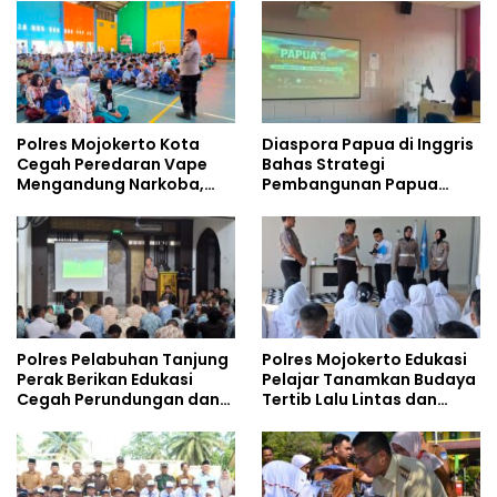
Polres Mojokerto Kota
Diaspora Papua di Inggris
Cegah Peredaran Vape
Bahas Strategi
Mengandung Narkoba,
Pembangunan Papua
Gencarkan Sosialisasi di
bersama Mahasiswa
Kalangan Remaja
Doktoral Internasional
Polres Pelabuhan Tanjung
Polres Mojokerto Edukasi
Perak Berikan Edukasi
Pelajar Tanamkan Budaya
Cegah Perundungan dan
Tertib Lalu Lintas dan
Bijak Bermedia Sosial
Cegah Perundungan
kepada Pelajar MPLS