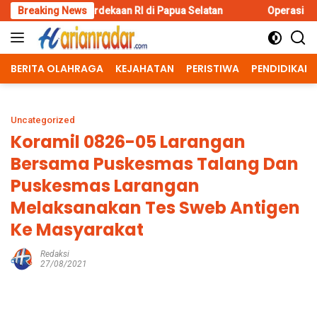
Skip
dekaan RI di Papua Selatan
Breaking News
Operasi Kemanusiaan Polres B
to
content
BERITA OLAHRAGA
KEJAHATAN
PERISTIWA
PENDIDIKAN
Uncategorized
Koramil 0826-05 Larangan
Bersama Puskesmas Talang Dan
Puskesmas Larangan
Melaksanakan Tes Sweb Antigen
Ke Masyarakat
Redaksi
27/08/2021