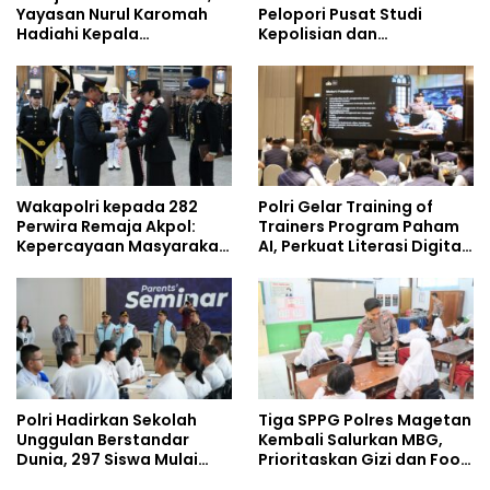
Yayasan Nurul Karomah
Pelopori Pusat Studi
Hadiahi Kepala
Kepolisian dan
Demisioner Voucher
Lingkungan, Green
Umrah
Policing Masuki Babak
Baru
Wakapolri kepada 282
Polri Gelar Training of
Perwira Remaja Akpol:
Trainers Program Paham
Kepercayaan Masyarakat
AI, Perkuat Literasi Digital
Dibangun dari Integritas
Pelajar
Polri Hadirkan Sekolah
Tiga SPPG Polres Magetan
Unggulan Berstandar
Kembali Salurkan MBG,
Dunia, 297 Siswa Mulai
Prioritaskan Gizi dan Food
Tempati Kampus
Safety