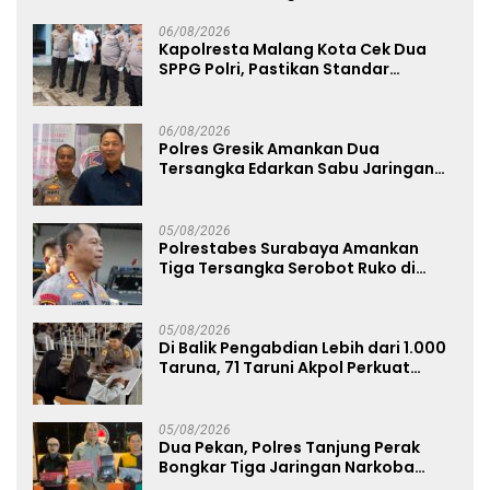
06/08/2026
Kapolresta Malang Kota Cek Dua
SPPG Polri, Pastikan Standar
Pemenuhan Gizi dan Pengelolaan
Limbah Berjalan Optimal
06/08/2026
Polres Gresik Amankan Dua
Tersangka Edarkan Sabu Jaringan
Bangkalan
05/08/2026
Polrestabes Surabaya Amankan
Tiga Tersangka Serobot Ruko di
Ngagel
05/08/2026
Di Balik Pengabdian Lebih dari 1.000
Taruna, 71 Taruni Akpol Perkuat
Pembentukan Karakter Siswa
Sekolah Rakyat
05/08/2026
Dua Pekan, Polres Tanjung Perak
Bongkar Tiga Jaringan Narkoba
22,76 Gram Sabu dan Pil Ekstasi