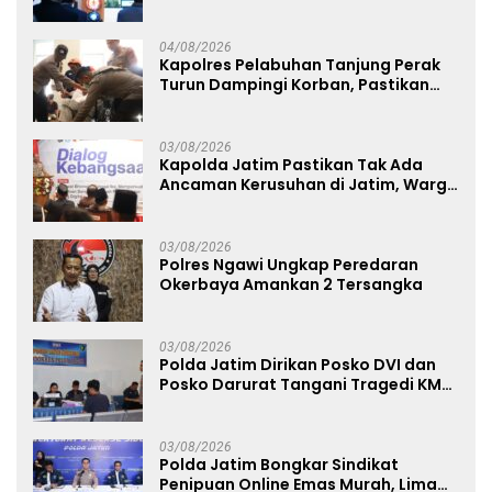
Perkuat Jejaring Nasional Pusat
Studi Kepolisian
04/08/2026
Kapolres Pelabuhan Tanjung Perak
Turun Dampingi Korban, Pastikan
Penanganan Kebakaran KM Mutiara
Sentosa 2 Berjalan Maksimal
03/08/2026
Kapolda Jatim Pastikan Tak Ada
Ancaman Kerusuhan di Jatim, Warga
Diminta Tak Percaya Hoaks
03/08/2026
Polres Ngawi Ungkap Peredaran
Okerbaya Amankan 2 Tersangka
03/08/2026
Polda Jatim Dirikan Posko DVI dan
Posko Darurat Tangani Tragedi KMP
Mutiara Sentosa II
03/08/2026
Polda Jatim Bongkar Sindikat
Penipuan Online Emas Murah, Lima