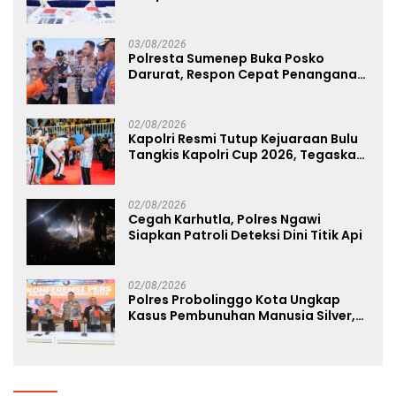
Tersangka Diantaranya Warga
Binaan Lapas Diamankan
03/08/2026
Polresta Sumenep Buka Posko
Darurat, Respon Cepat Penanganan
Korban Kebakaran KM Mutiara
Sentosa 2
02/08/2026
Kapolri Resmi Tutup Kejuaraan Bulu
Tangkis Kapolri Cup 2026, Tegaskan
Komitmen Polri Dukung Prestasi
Atlet Nasional
02/08/2026
Cegah Karhutla, Polres Ngawi
Siapkan Patroli Deteksi Dini Titik Api
02/08/2026
Polres Probolinggo Kota Ungkap
Kasus Pembunuhan Manusia Silver,
Dua Tersangka Diamankan