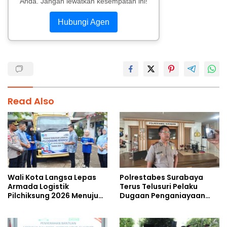
Anda. Jangan lewatkan kesempatan ini!
Hubungi Agen
Read Also
Wali Kota Langsa Lepas
Polrestabes Surabaya
Armada Logistik
Terus Telusuri Pelaku
Pilchiksung 2026 Menuju
Dugaan Penganiayaan
Lima Kecamatan
Wartawan Saat Meliput
Aksi Penolakan RUU TNI