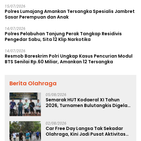
15/07/2026
Polres Lumajang Amankan Tersangka Spesialis Jambret
Sasar Perempuan dan Anak
14/07/2026
Polres Pelabuhan Tanjung Perak Tangkap Residivis
Pengedar Sabu, Sita 12 Klip Narkotika
14/07/2026
Resmob Bareskrim Polri Ungkap Kasus Pencurian Modul
BTS Senilai Rp.60 Miliar, Amankan 12 Tersangka
Berita Olahraga
05/08/2026
Semarak HUT Kodaeral XI Tahun
2026, Turnamen Bulutangkis Digelar
untuk Cetak Atlet Berprestasi dan
Perkuat Soliditas Prajurit
02/08/2026
Car Free Day Langsa Tak Sekadar
Olahraga, Kini Jadi Pusat Aktivitas
dan Pelayanan Publik