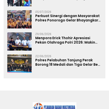
Fest 2026 Pererat Kebersamaan
05/07/2026
Perkuat Sinergi dengan Masyarakat
Polres Ponorogo Gelar Bhayangkara
Run 2026 Diikuti 1.500 Pelari
29/06/2026
Menpora Erick Thohir Apresiasi
Pekan Olahraga Polri 2026: Makin
Banyak Event Olahraga, Makin Baik
untuk Bangsa
22/06/2026
Polres Pelabuhan Tanjung Perak
Borong 18 Medali dan Tiga Gelar Best
of The Best di Kejuaraan Karate Piala
Kapolda Cup 2026