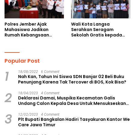
Polres Jember Ajak
Wali Kota Langsa
Mahasiswa Jadikan
Serahkan Seragam
Rumah Kebangsaan
Sekolah Gratis kepada
Ruang Kolaborasi Lahirkan
Anak Yatim Piatu di
Gagasan Konstruktif
Langsa Kota
Popular Post
1
18/08/2022
6 Comment
Nah Kan, Tahun Ini Siswa SDN Banjar 02 Beli Buku
Penunjang Karena Tak Tercover di BOS, Kok Bisa?
2
18/04/2023
4 Comment
Deklarasi Damai, Muspika Kecamatan Galis
Undang Calon Kepala Desa Untuk Mensukseskan
Pilkades Aman dan Damai
3
12/02/2023
4 Comment
Plt Bupati Bangkalan Hadiri Tasyakuran Kantor We
Care Jawa Timur