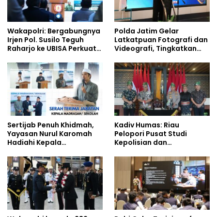
Wakapolri: Bergabungnya
Polda Jatim Gelar
Irjen Pol. Susilo Teguh
Latkatpuan Fotografi dan
Raharjo ke UBISA Perkuat
Videografi, Tingkatkan
Jejaring Nasional Pusat
Kompetensi Personel di
Studi Kepolisian
Era Digital
Sertijab Penuh Khidmah,
Kadiv Humas: Riau
Yayasan Nurul Karomah
Pelopori Pusat Studi
Hadiahi Kepala
Kepolisian dan
Demisioner Voucher
Lingkungan, Green
Umrah
Policing Masuki Babak
Baru