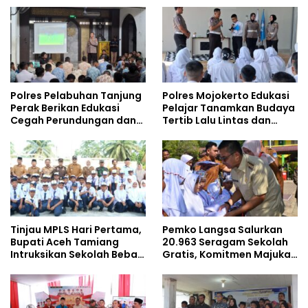
Kalangan Remaja
Doktoral Internasional
Polres Pelabuhan Tanjung
Polres Mojokerto Edukasi
Perak Berikan Edukasi
Pelajar Tanamkan Budaya
Cegah Perundungan dan
Tertib Lalu Lintas dan
Bijak Bermedia Sosial
Cegah Perundungan
kepada Pelajar MPLS
Tinjau MPLS Hari Pertama,
Pemko Langsa Salurkan
Bupati Aceh Tamiang
20.963 Seragam Sekolah
Intruksikan Sekolah Bebas
Gratis, Komitmen Majukan
Perundungan
Pendidikan