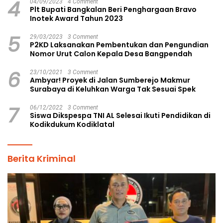
4
04/09/2023
4 Comment
Plt Bupati Bangkalan Beri Penghargaan Bravo
Inotek Award Tahun 2023
5
29/03/2023
3 Comment
P2KD Laksanakan Pembentukan dan Pengundian
Nomor Urut Calon Kepala Desa Bangpendah
6
23/10/2021
3 Comment
Ambyar! Proyek di Jalan Sumberejo Makmur
Surabaya di Keluhkan Warga Tak Sesuai Spek
7
06/12/2022
3 Comment
Siswa Dikspespa TNI AL Selesai Ikuti Pendidikan di
Kodikdukum Kodiklatal
Berita Kriminal