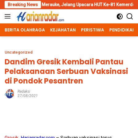
Skip
 Merauke, Jelang Upacara HUT Ke-81 Kemerdekaan RI
Breaking News
Pengga
to
content
BERITA OLAHRAGA
KEJAHATAN
PERISTIWA
PENDIDIKAN
Uncategorized
Dandim Gresik Kembali Pantau
Pelaksanaan Serbuan Vaksinasi
di Pondok Pesantren
Redaksi
27/08/2021
Gresik,
Harianradar.com
– Serbuan vaksinasi terus