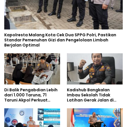
Kapolresta Malang Kota Cek Dua SPPG Polri, Pastikan
Standar Pemenuhan Gizi dan Pengelolaan Limbah
Berjalan Optimal
Di Balik Pengabdian Lebih
Kadishub Bangkalan
dari 1.000 Taruna, 71
Imbau Sekolah Tidak
Taruni Akpol Perkuat
Latihan Gerak Jalan di
Pembentukan Karakter
Jalan Raya
Siswa Sekolah Rakyat