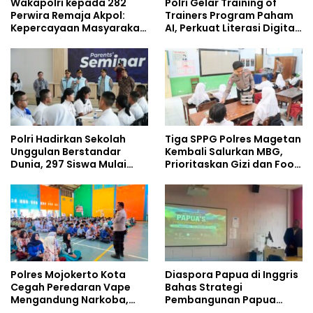
Wakapolri kepada 282
Polri Gelar Training of
Perwira Remaja Akpol:
Trainers Program Paham
Kepercayaan Masyarakat
AI, Perkuat Literasi Digital
Dibangun dari Integritas
Pelajar
Polri Hadirkan Sekolah
Tiga SPPG Polres Magetan
Unggulan Berstandar
Kembali Salurkan MBG,
Dunia, 297 Siswa Mulai
Prioritaskan Gizi dan Food
Tempati Kampus
Safety
Polres Mojokerto Kota
Diaspora Papua di Inggris
Cegah Peredaran Vape
Bahas Strategi
Mengandung Narkoba,
Pembangunan Papua
Gencarkan Sosialisasi di
bersama Mahasiswa