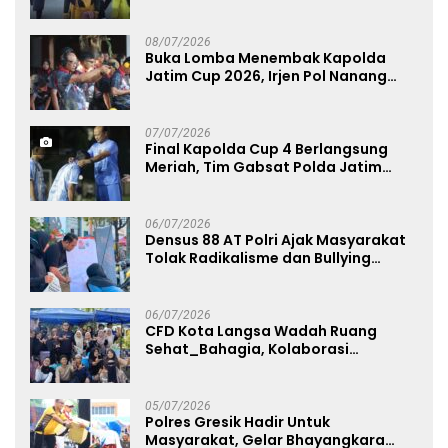
Menggerakkan UMKM dan Layanan
Publik
08/07/2026
Buka Lomba Menembak Kapolda
Jatim Cup 2026, Irjen Pol Nanang
Avianto Tekankan Profesionalisme
Penggunaan Senjata Api
07/07/2026
Final Kapolda Cup 4 Berlangsung
Meriah, Tim Gabsat Polda Jatim
Angkat Trofi Juara
06/07/2026
Densus 88 AT Polri Ajak Masyarakat
Tolak Radikalisme dan Bullying
melalui Kampanye Edukasi di Car
Free Day Makassar
06/07/2026
CFD Kota Langsa Wadah Ruang
Sehat_Bahagia, Kolaborasi
Panggung UMKM Bersama
Dekranasda Gerakan Ekonomi Lokal
05/07/2026
Polres Gresik Hadir Untuk
Masyarakat, Gelar Bhayangkara