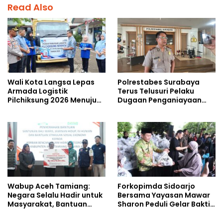
Read Also
Wali Kota Langsa Lepas
Polrestabes Surabaya
Armada Logistik
Terus Telusuri Pelaku
Pilchiksung 2026 Menuju
Dugaan Penganiayaan
Lima Kecamatan
Wartawan Saat Meliput
Aksi Penolakan RUU TNI
Wabup Aceh Tamiang:
Forkopimda Sidoarjo
Negara Selalu Hadir untuk
Bersama Yayasan Mawar
Masyarakat, Bantuan
Sharon Peduli Gelar Bakti
Korban Bencana
Sosial