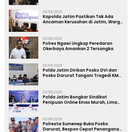
Penanganan Kebakaran KM Mutiara
Sentosa 2 Berjalan Maksimal
03/08/2026
Kapolda Jatim Pastikan Tak Ada
Ancaman Kerusuhan di Jatim, Warga
Diminta Tak Percaya Hoaks
03/08/2026
Polres Ngawi Ungkap Peredaran
Okerbaya Amankan 2 Tersangka
03/08/2026
Polda Jatim Dirikan Posko DVI dan
Posko Darurat Tangani Tragedi KMP
Mutiara Sentosa II
03/08/2026
Polda Jatim Bongkar Sindikat
Penipuan Online Emas Murah, Lima
Tersangka Diantaranya Warga
Binaan Lapas Diamankan
03/08/2026
Polresta Sumenep Buka Posko
Darurat, Respon Cepat Penanganan