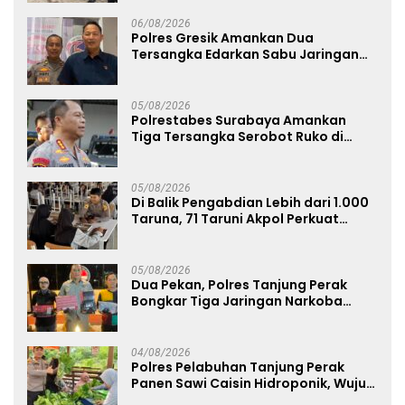
Limbah Berjalan Optimal
06/08/2026
Polres Gresik Amankan Dua
Tersangka Edarkan Sabu Jaringan
Bangkalan
05/08/2026
Polrestabes Surabaya Amankan
Tiga Tersangka Serobot Ruko di
Ngagel
05/08/2026
Di Balik Pengabdian Lebih dari 1.000
Taruna, 71 Taruni Akpol Perkuat
Pembentukan Karakter Siswa
Sekolah Rakyat
05/08/2026
Dua Pekan, Polres Tanjung Perak
Bongkar Tiga Jaringan Narkoba
22,76 Gram Sabu dan Pil Ekstasi
04/08/2026
Polres Pelabuhan Tanjung Perak
Panen Sawi Caisin Hidroponik, Wujud
Nyata Dukung Ketahanan Pangan