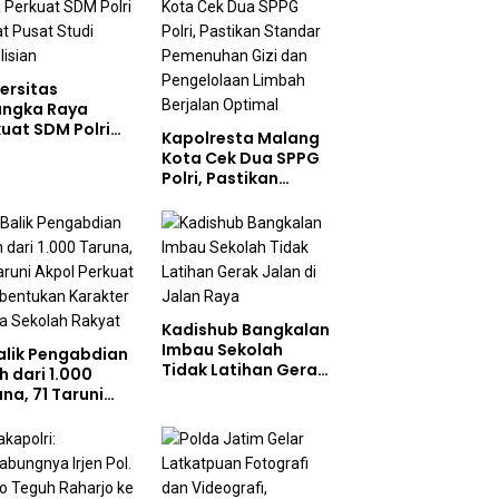
ersitas
angka Raya
uat SDM Polri
Kapolresta Malang
at Pusat Studi
Kota Cek Dua SPPG
olisian
Polri, Pastikan
Standar Pemenuhan
Gizi dan
Pengelolaan Limbah
Berjalan Optimal
Kadishub Bangkalan
Imbau Sekolah
Balik Pengabdian
Tidak Latihan Gerak
h dari 1.000
Jalan di Jalan Raya
na, 71 Taruni
ol Perkuat
bentukan
akter Siswa
olah Rakyat