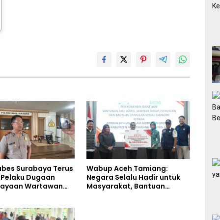
abes Surabaya Terus
Wabup Aceh Tamiang:
i Pelaku Dugaan
Negara Selalu Hadir untuk
iayaan Wartawan
Masyarakat, Bantuan
liput Aksi Penolakan
Korban Bencana