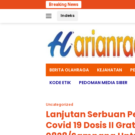
Skip
Breaking News
CFD La
to
Indeks
content
BERITA OLAHRAGA
KEJAHATAN
P
KODE ETIK
PEDOMAN MEDIA SIBER
Uncategorized
Lanjutan Serbuan P
Covid 19 Dosis II Gra