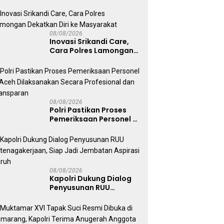
AKBP Irwan Kurniawan
Teguhkan Sinergi Polri
dan Ulama
08/08/2026
Inovasi Srikandi Care,
Cara Polres Lamongan
Dekatkan Diri ke
Masyarakat
08/08/2026
Polri Pastikan Proses
Pemeriksaan Personel di
Aceh Dilaksanakan
Secara Profesional dan
Transparan
08/08/2026
Kapolri Dukung Dialog
Penyusunan RUU
Ketenagakerjaan, Siap
Jadi Jembatan Aspirasi
Buruh