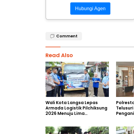
Hubungi Agen
Comment
Read Also
Wali Kota Langsa Lepas
Polrest
Armada Logistik Pilchiksung
Telusur
2026 Menuju Lima
Pengan
Kecamatan
Saat Me
RUU TNI