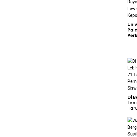
Univ
Pal
Perk
Lew
Kep
Di 
Lebi
Taru
Akp
Pem
Kar
Sek