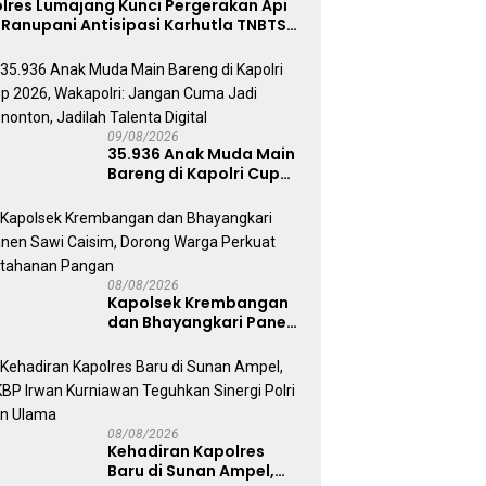
lres Lumajang Kunci Pergerakan Api
 Ranupani Antisipasi Karhutla TNBTS
eluas
09/08/2026
35.936 Anak Muda Main
Bareng di Kapolri Cup
2026, Wakapolri:
Jangan Cuma Jadi
Penonton, Jadilah
Talenta Digital
08/08/2026
Kapolsek Krembangan
dan Bhayangkari Panen
Sawi Caisim, Dorong
Warga Perkuat
Ketahanan Pangan
08/08/2026
Kehadiran Kapolres
Baru di Sunan Ampel,