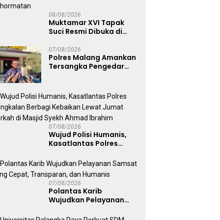
08/08/2026
Muktamar XVI Tapak
Suci Resmi Dibuka di
Semarang, Kapolri
Terima Anugerah
07/08/2026
Polres Malang Amankan
Anggota Kehormatan
Tersangka Pengedar
Narkoba di Kepanjen,
Sita Sabu 96 Gram dan
Ganja 131 Gram
07/08/2026
Wujud Polisi Humanis,
Kasatlantas Polres
Bangkalan Berbagi
Kebaikan Lewat Jumat
Berkah di Masjid Syekh
Ahmad Ibrahim
07/08/2026
Polantas Karib
Wujudkan Pelayanan
Samsat yang Cepat,
Transparan, dan