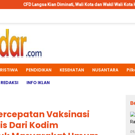
ngsa Kian Diminati, Wali Kota dan Wakil Wali Kota Hadir di Tengah M
ERISTIWA
PENDIDIKAN
KESEHATAN
NUSANTARA
Pil
REDAKSI
INFO IKLAN
B
ercepatan Vaksinasi
tis Dari Kodim
09