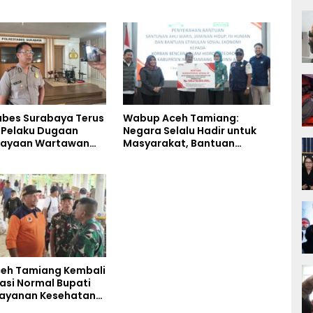
abes Surabaya Terus
Wabup Aceh Tamiang:
i Pelaku Dugaan
Negara Selalu Hadir untuk
iayaan Wartawan
Masyarakat, Bantuan
liput Aksi Penolakan
Korban Bencana
eh Tamiang Kembali
asi Normal Bupati
Layanan Kesehatan
akses Penuh