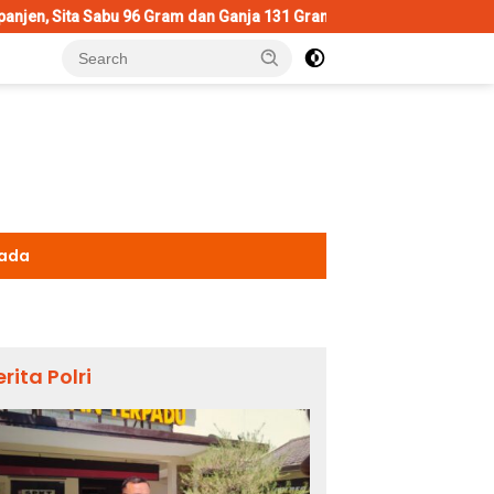
Gram dan Ganja 131 Gram
Wujud Polisi Humanis, Kasatlant
kada
erita Polri