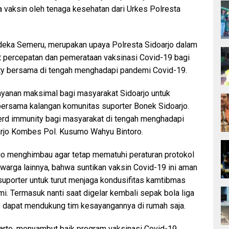
 vaksin oleh tenaga kesehatan dari Urkes Polresta
deka Semeru, merupakan upaya Polresta Sidoarjo dalam
 percepatan dan pemerataan vaksinasi Covid-19 bagi
ity bersama di tengah menghadapi pandemi Covid-19.
layanan maksimal bagi masyarakat Sidoarjo untuk
i bersama kalangan komunitas suporter Bonek Sidoarjo.
erd immunity bagi masyarakat di tengah menghadapi
arjo Kombes Pol. Kusumo Wahyu Bintoro.
jo menghimbau agar tetap mematuhi peraturan protokol
warga lainnya, bahwa suntikan vaksin Covid-19 ini aman
a suporter untuk turut menjaga kondusifitas kamtibmas
. Termasuk nanti saat digelar kembali sepak bola liga
jo dapat mendukung tim kesayangannya di rumah saja.
iarto, menyambut baik program vaksinasi Covid-19