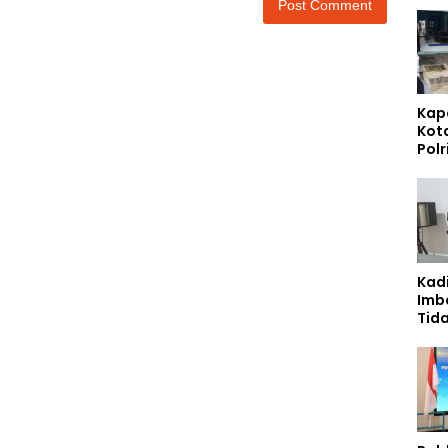
Kap
Kot
Polr
Sta
Gizi
Pen
Ber
Kad
Imb
Tid
Jala