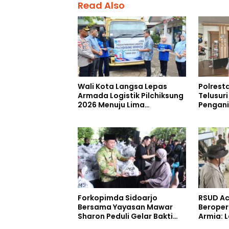
Read Also
Wali Kota Langsa Lepas
Polrest
Armada Logistik Pilchiksung
Telusur
2026 Menuju Lima
Pengan
Kecamatan
Saat Me
RUU TNI
Forkopimda Sidoarjo
RSUD Ac
Bersama Yayasan Mawar
Beroper
Sharon Peduli Gelar Bakti
Armia: 
Sosial
Siap Di