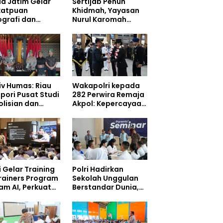
da Jatim Gelar
Sertijab Penuh
katpuan
Khidmah, Yayasan
ografi dan
Nurul Karomah
ografi,
Hadiahi Kepala
gkatkan
Demisioner Voucher
petensi
Umrah
onel di Era
tal
iv Humas: Riau
Wakapolri kepada
pori Pusat Studi
282 Perwira Remaja
olisian dan
Akpol: Kepercayaan
gkungan, Green
Masyarakat
cing Masuki
Dibangun dari
ak Baru
Integritas
i Gelar Training
Polri Hadirkan
Trainers Program
Sekolah Unggulan
am AI, Perkuat
Berstandar Dunia,
rasi Digital
297 Siswa Mulai
jar
Tempati Kampus