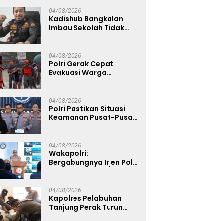
Wujud Nyata Dukung
Ketahanan Pangan
04/08/2026
Nasional
Kadishub Bangkalan
Imbau Sekolah Tidak
Latihan Gerak Jalan di
Jalan Raya
04/08/2026
Polri Gerak Cepat
Evakuasi Warga
Terdampak Banjir di
Padang
04/08/2026
Polri Pastikan Situasi
Keamanan Pusat-Pusat
Ekonomi Nasional Tetap
Kondusif
04/08/2026
Wakapolri:
Bergabungnya Irjen Pol.
Susilo Teguh Raharjo ke
UBISA Perkuat Jejaring
Nasional Pusat Studi
04/08/2026
Kepolisian
Kapolres Pelabuhan
Tanjung Perak Turun
Dampingi Korban,