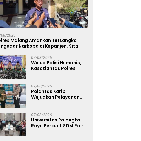
/08/2026
olres Malang Amankan Tersangka
ngedar Narkoba di Kepanjen, Sita
abu 96 Gram dan Ganja 131 Gram
07/08/2026
Wujud Polisi Humanis,
Kasatlantas Polres
Bangkalan Berbagi
Kebaikan Lewat Jumat
Berkah di Masjid Syekh
07/08/2026
Ahmad Ibrahim
Polantas Karib
Wujudkan Pelayanan
Samsat yang Cepat,
Transparan, dan
Humanis
07/08/2026
Universitas Palangka
Raya Perkuat SDM Polri
Lewat Pusat Studi
Kepolisian