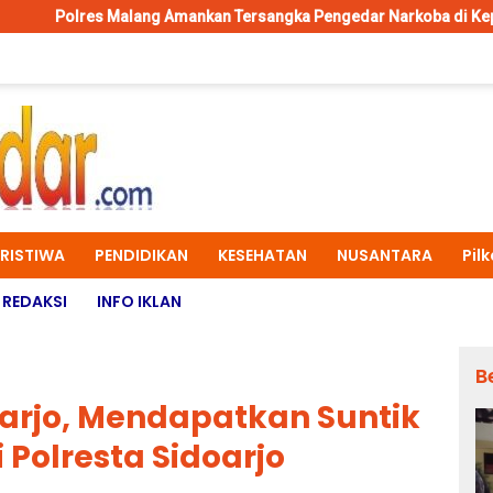
g Amankan Tersangka Pengedar Narkoba di Kepanjen, Sita Sabu 96 
ERISTIWA
PENDIDIKAN
KESEHATAN
NUSANTARA
Pil
REDAKSI
INFO IKLAN
B
oarjo, Mendapatkan Suntik
 Polresta Sidoarjo