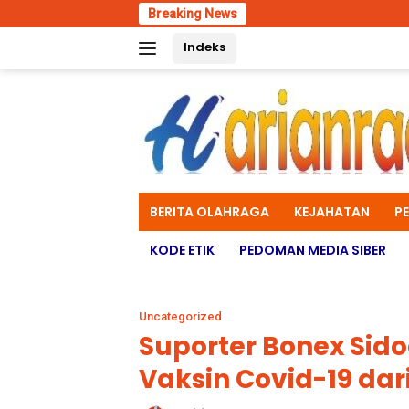
Skip
Breaking News
Polres Malan
to
Indeks
content
BERITA OLAHRAGA
KEJAHATAN
P
KODE ETIK
PEDOMAN MEDIA SIBER
Uncategorized
Suporter Bonex Sid
Vaksin Covid-19 dari