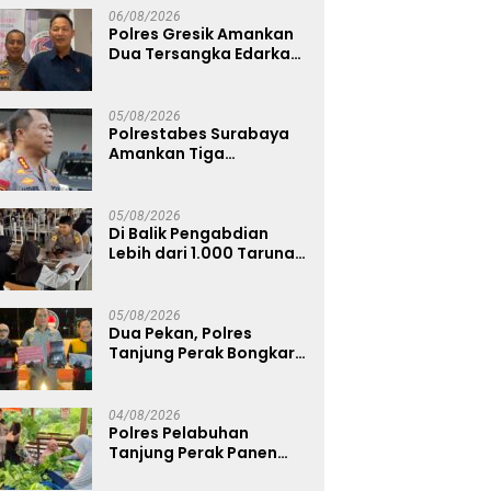
Pengelolaan Limbah
06/08/2026
Berjalan Optimal
Polres Gresik Amankan
Dua Tersangka Edarkan
Sabu Jaringan
Bangkalan
05/08/2026
Polrestabes Surabaya
Amankan Tiga
Tersangka Serobot
Ruko di Ngagel
05/08/2026
Di Balik Pengabdian
Lebih dari 1.000 Taruna,
71 Taruni Akpol Perkuat
Pembentukan Karakter
Siswa Sekolah Rakyat
05/08/2026
Dua Pekan, Polres
Tanjung Perak Bongkar
Tiga Jaringan Narkoba
22,76 Gram Sabu dan Pil
Ekstasi
04/08/2026
Polres Pelabuhan
Tanjung Perak Panen
Sawi Caisin Hidroponik,