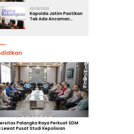
Pastikan Penanganan
Kebakaran KM Mutiara
03/08/2026
Sentosa 2 Berjalan
Kapolda Jatim Pastikan
Maksimal
Tak Ada Ancaman
Kerusuhan di Jatim,
Warga Diminta Tak
Percaya Hoaks
ndidikan
versitas Palangka Raya Perkuat SDM
i Lewat Pusat Studi Kepolisian