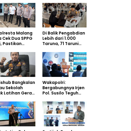
olresta Malang
Di Balik Pengabdian
a Cek Dua SPPG
Lebih dari 1.000
i, Pastikan
Taruna, 71 Taruni
ndar Pemenuhan
Akpol Perkuat
 dan
Pembentukan
gelolaan Limbah
Karakter Siswa
jalan Optimal
Sekolah Rakyat
ishub Bangkalan
Wakapolri:
au Sekolah
Bergabungnya Irjen
ak Latihan Gerak
Pol. Susilo Teguh
n di Jalan Raya
Raharjo ke UBISA
Perkuat Jejaring
Nasional Pusat
Studi Kepolisian