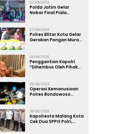
07/08/2026
Polda Jatim Gelar
Nobar Final Piala
Presiden 2026, Ribuan
Bonek Mania Dukung
Persebaya dari
07/08/2026
Lapangan Mapolda
Polres Blitar Kota Gelar
Gerakan Pangan Murah
Sambut HUT
Kemerdekaan RI ke-81
06/08/2026
Penggantian Kapolri
“Dihembus Oleh Pihak
Pihak Terganggu
Kenyamanannya”
06/08/2026
Operasi Kemanusiaan
Polres Bondowoso
Berhasil Evakuasi Dua
Jenazah di Gunung
Piramid
06/08/2026
Kapolresta Malang Kota
Cek Dua SPPG Polri,
Pastikan Standar
Pemenuhan Gizi dan