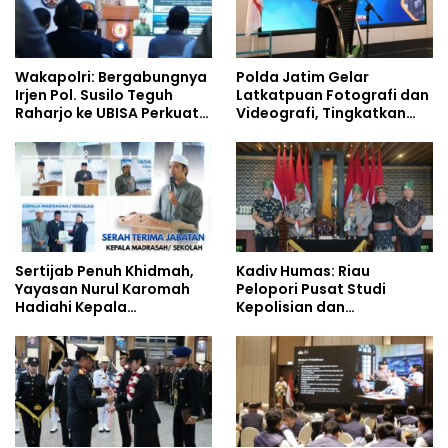
Wakapolri: Bergabungnya
Polda Jatim Gelar
Irjen Pol. Susilo Teguh
Latkatpuan Fotografi dan
Raharjo ke UBISA Perkuat
Videografi, Tingkatkan
Jejaring Nasional Pusat
Kompetensi Personel di
Studi Kepolisian
Era Digital
Sertijab Penuh Khidmah,
Kadiv Humas: Riau
Yayasan Nurul Karomah
Pelopori Pusat Studi
Hadiahi Kepala
Kepolisian dan
Demisioner Voucher
Lingkungan, Green
Umrah
Policing Masuki Babak
Baru