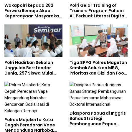
Wakapolri kepada 282
Polri Gelar Training of
Perwira Remaja Akpol:
Trainers Program Paham
Kepercayaan Masyarakat
AI, Perkuat Literasi Digital
Dibangun dari Integritas
Pelajar
Polri Hadirkan Sekolah
Tiga SPPG Polres Magetan
Unggulan Berstandar
Kembali Salurkan MBG,
Dunia, 297 Siswa Mulai
Prioritaskan Gizi dan Food
Tempati Kampus
Safety
Diaspora Papua di Inggris
Bahas Strategi
Polres Mojokerto Kota
Pembangunan Papua
Cegah Peredaran Vape
bersama Mahasiswa
Mengandung Narkoba,