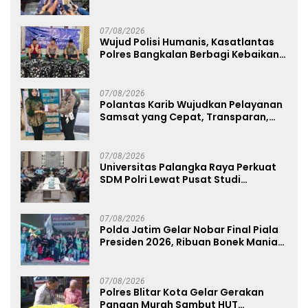
Sabu 96 Gram dan Ganja 131 Gram
07/08/2026
Wujud Polisi Humanis, Kasatlantas
Polres Bangkalan Berbagi Kebaikan
Lewat Jumat Berkah di Masjid Syekh
Ahmad Ibrahim
07/08/2026
Polantas Karib Wujudkan Pelayanan
Samsat yang Cepat, Transparan,
dan Humanis
07/08/2026
Universitas Palangka Raya Perkuat
SDM Polri Lewat Pusat Studi
Kepolisian
07/08/2026
Polda Jatim Gelar Nobar Final Piala
Presiden 2026, Ribuan Bonek Mania
Dukung Persebaya dari Lapangan
Mapolda
07/08/2026
Polres Blitar Kota Gelar Gerakan
Pangan Murah Sambut HUT