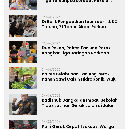
Tiga Tersangka Serobot Ruko di
Ngagel
05/08/2026
Di Balik Pengabdian Lebih dari 1.000
Taruna, 71 Taruni Akpol Perkuat
Pembentukan Karakter Siswa
Sekolah Rakyat
05/08/2026
Dua Pekan, Polres Tanjung Perak
Bongkar Tiga Jaringan Narkoba
22,76 Gram Sabu dan Pil Ekstasi
04/08/2026
Polres Pelabuhan Tanjung Perak
Panen Sawi Caisin Hidroponik, Wujud
Nyata Dukung Ketahanan Pangan
Nasional
04/08/2026
Kadishub Bangkalan Imbau Sekolah
Tidak Latihan Gerak Jalan di Jalan
Raya
04/08/2026
Polri Gerak Cepat Evakuasi Warga