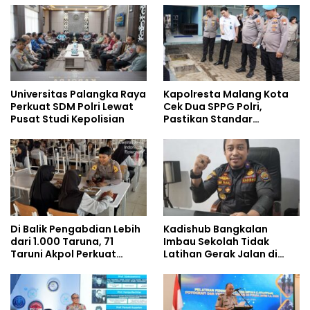
Universitas Palangka Raya
Kapolresta Malang Kota
Perkuat SDM Polri Lewat
Cek Dua SPPG Polri,
Pusat Studi Kepolisian
Pastikan Standar
Pemenuhan Gizi dan
Pengelolaan Limbah
Berjalan Optimal
Di Balik Pengabdian Lebih
Kadishub Bangkalan
dari 1.000 Taruna, 71
Imbau Sekolah Tidak
Taruni Akpol Perkuat
Latihan Gerak Jalan di
Pembentukan Karakter
Jalan Raya
Siswa Sekolah Rakyat