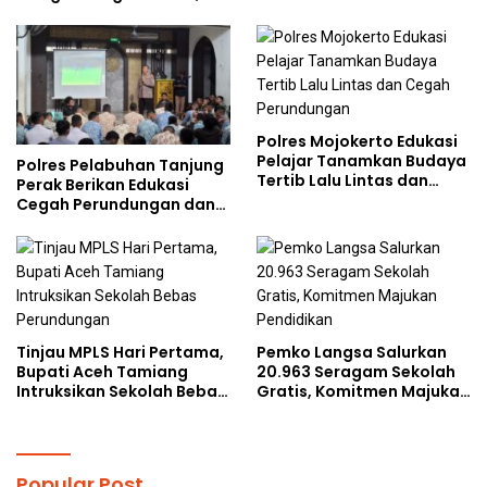
Doktoral Internasional
Gencarkan Sosialisasi di
Kalangan Remaja
Polres Mojokerto Edukasi
Pelajar Tanamkan Budaya
Polres Pelabuhan Tanjung
Tertib Lalu Lintas dan
Perak Berikan Edukasi
Cegah Perundungan
Cegah Perundungan dan
Bijak Bermedia Sosial
kepada Pelajar MPLS
Tinjau MPLS Hari Pertama,
Pemko Langsa Salurkan
Bupati Aceh Tamiang
20.963 Seragam Sekolah
Intruksikan Sekolah Bebas
Gratis, Komitmen Majukan
Perundungan
Pendidikan
Popular Post