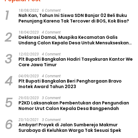
1
18/08/2022
6 Comment
Nah Kan, Tahun Ini Siswa SDN Banjar 02 Beli Buku
Penunjang Karena Tak Tercover di BOS, Kok Bisa?
2
18/04/2023
4 Comment
Deklarasi Damai, Muspika Kecamatan Galis
Undang Calon Kepala Desa Untuk Mensukseskan
Pilkades Aman dan Damai
3
12/02/2023
4 Comment
Plt Bupati Bangkalan Hadiri Tasyakuran Kantor We
Care Jawa Timur
4
04/09/2023
4 Comment
Plt Bupati Bangkalan Beri Penghargaan Bravo
Inotek Award Tahun 2023
5
29/03/2023
3 Comment
P2KD Laksanakan Pembentukan dan Pengundian
Nomor Urut Calon Kepala Desa Bangpendah
6
23/10/2021
3 Comment
Ambyar! Proyek di Jalan Sumberejo Makmur
Surabaya di Keluhkan Warga Tak Sesuai Spek