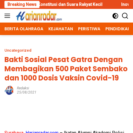
Skip
 Konstitusi dan Suara Rakyat Kecil
Breaking News
Inovasi Srikandi Care, C
to
content
BERITA OLAHRAGA
KEJAHATAN
PERISTIWA
PENDIDIKAN
Uncategorized
Bakti Sosial Pesat Gatra Dengan
Membagikan 500 Paket Sembako
dan 1000 Dosis Vaksin Covid-19
Redaksi
25/08/2021
Surabaya,
Harianradar.com
– Ikatan Alumni Akademi Polisi