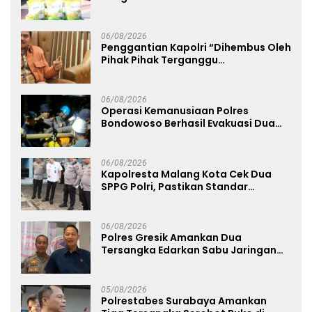
Kemerdekaan RI ke-81
06/08/2026
Penggantian Kapolri “Dihembus Oleh
Pihak Pihak Terganggu
Kenyamanannya”
06/08/2026
Operasi Kemanusiaan Polres
Bondowoso Berhasil Evakuasi Dua
Jenazah di Gunung Piramid
06/08/2026
Kapolresta Malang Kota Cek Dua
SPPG Polri, Pastikan Standar
Pemenuhan Gizi dan Pengelolaan
Limbah Berjalan Optimal
06/08/2026
Polres Gresik Amankan Dua
Tersangka Edarkan Sabu Jaringan
Bangkalan
05/08/2026
Polrestabes Surabaya Amankan