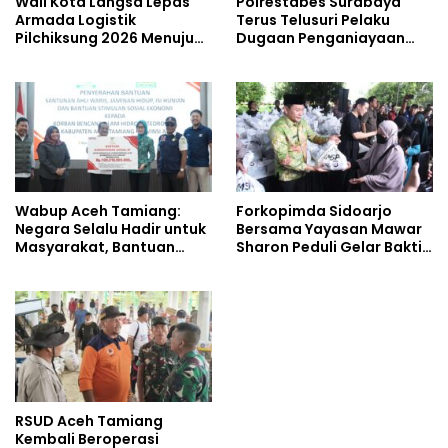
Wali Kota Langsa Lepas
Polrestabes Surabaya
Armada Logistik
Terus Telusuri Pelaku
Pilchiksung 2026 Menuju
Dugaan Penganiayaan
Lima Kecamatan
Wartawan Saat Meliput
Aksi Penolakan RUU TNI
Wabup Aceh Tamiang:
Forkopimda Sidoarjo
Negara Selalu Hadir untuk
Bersama Yayasan Mawar
Masyarakat, Bantuan
Sharon Peduli Gelar Bakti
Korban Bencana
Sosial
RSUD Aceh Tamiang
Kembali Beroperasi