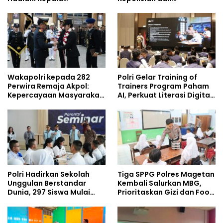
Demisioner Voucher
Lingkungan, Green
Umrah
Policing Masuki Babak
Baru
Wakapolri kepada 282
Polri Gelar Training of
Perwira Remaja Akpol:
Trainers Program Paham
Kepercayaan Masyarakat
AI, Perkuat Literasi Digital
Dibangun dari Integritas
Pelajar
Polri Hadirkan Sekolah
Tiga SPPG Polres Magetan
Unggulan Berstandar
Kembali Salurkan MBG,
Dunia, 297 Siswa Mulai
Prioritaskan Gizi dan Food
Tempati Kampus
Safety