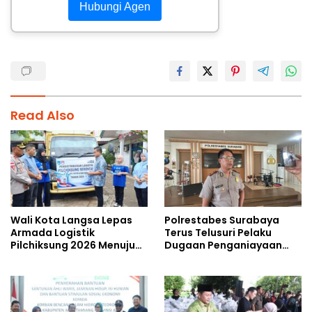
Hubungi Agen
Read Also
Wali Kota Langsa Lepas
Polrestabes Surabaya
Armada Logistik
Terus Telusuri Pelaku
Pilchiksung 2026 Menuju
Dugaan Penganiayaan
Lima Kecamatan
Wartawan Saat Meliput
Aksi Penolakan RUU TNI