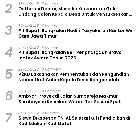
2
18/04/2023
4 Comment
Deklarasi Damai, Muspika Kecamatan Galis
Undang Calon Kepala Desa Untuk Mensukseskan
Pilkades Aman dan Damai
3
12/02/2023
4 Comment
Plt Bupati Bangkalan Hadiri Tasyakuran Kantor We
Care Jawa Timur
4
04/09/2023
4 Comment
Plt Bupati Bangkalan Beri Penghargaan Bravo
Inotek Award Tahun 2023
5
29/03/2023
3 Comment
P2KD Laksanakan Pembentukan dan Pengundian
Nomor Urut Calon Kepala Desa Bangpendah
6
23/10/2021
3 Comment
Ambyar! Proyek di Jalan Sumberejo Makmur
Surabaya di Keluhkan Warga Tak Sesuai Spek
7
06/12/2022
3 Comment
Siswa Dikspespa TNI AL Selesai Ikuti Pendidikan di
Kodikdukum Kodiklatal