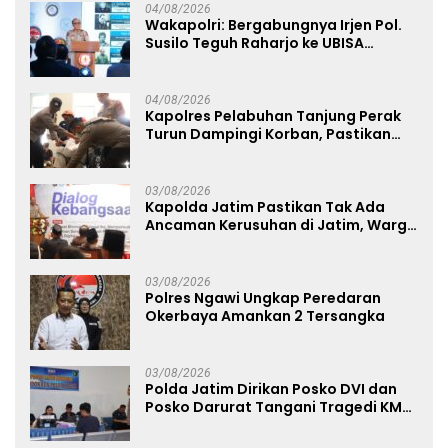
04/08/2026
Wakapolri: Bergabungnya Irjen Pol.
Susilo Teguh Raharjo ke UBISA
Perkuat Jejaring Nasional Pusat
Studi Kepolisian
04/08/2026
Kapolres Pelabuhan Tanjung Perak
Turun Dampingi Korban, Pastikan
Penanganan Kebakaran KM Mutiara
Sentosa 2 Berjalan Maksimal
03/08/2026
Kapolda Jatim Pastikan Tak Ada
Ancaman Kerusuhan di Jatim, Warga
Diminta Tak Percaya Hoaks
03/08/2026
Polres Ngawi Ungkap Peredaran
Okerbaya Amankan 2 Tersangka
03/08/2026
Polda Jatim Dirikan Posko DVI dan
Posko Darurat Tangani Tragedi KMP
Mutiara Sentosa II