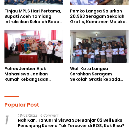
Tinjau MPLS Hari Pertama,
Pemko Langsa Salurkan
Bupati Aceh Tamiang
20.963 Seragam Sekolah
Intruksikan Sekolah Bebas
Gratis, Komitmen Majukan
Perundungan
Pendidikan
Polres Jember Ajak
Wali Kota Langsa
Mahasiswa Jadikan
Serahkan Seragam
Rumah Kebangsaan
Sekolah Gratis kepada
Ruang Kolaborasi Lahirkan
Anak Yatim Piatu di
Gagasan Konstruktif
Langsa Kota
Popular Post
1
18/08/2022
6 Comment
Nah Kan, Tahun Ini Siswa SDN Banjar 02 Beli Buku
Penunjang Karena Tak Tercover di BOS, Kok Bisa?