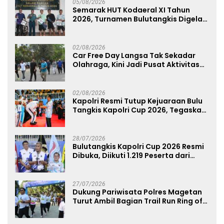
05/08/2026
Semarak HUT Kodaeral XI Tahun
2026, Turnamen Bulutangkis Digelar
untuk Cetak Atlet Berprestasi dan
Perkuat Soliditas Prajurit
02/08/2026
Car Free Day Langsa Tak Sekadar
Olahraga, Kini Jadi Pusat Aktivitas
dan Pelayanan Publik
02/08/2026
Kapolri Resmi Tutup Kejuaraan Bulu
Tangkis Kapolri Cup 2026, Tegaskan
Komitmen Polri Dukung Prestasi
Atlet Nasional
28/07/2026
Bulutangkis Kapolri Cup 2026 Resmi
Dibuka, Diikuti 1.219 Peserta dari
Kategori Umum, Polri, dan Difabel
27/07/2026
Dukung Pariwisata Polres Magetan
Turut Ambil Bagian Trail Run Ring of
Lawu 2026