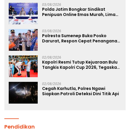
03/08/2026
Polda Jatim Bongkar Sindikat
Penipuan Online Emas Murah, Lima
Tersangka Diantaranya Warga
Binaan Lapas Diamankan
03/08/2026
Polresta Sumenep Buka Posko
Darurat, Respon Cepat Penanganan
Korban Kebakaran KM Mutiara
Sentosa 2
02/08/2026
Kapolri Resmi Tutup Kejuaraan Bulu
Tangkis Kapolri Cup 2026, Tegaskan
Komitmen Polri Dukung Prestasi
Atlet Nasional
02/08/2026
Cegah Karhutla, Polres Ngawi
Siapkan Patroli Deteksi Dini Titik Api
Pendidikan