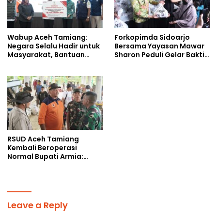
Wabup Aceh Tamiang:
Forkopimda Sidoarjo
Negara Selalu Hadir untuk
Bersama Yayasan Mawar
Masyarakat, Bantuan
Sharon Peduli Gelar Bakti
Korban Bencana
Sosial
RSUD Aceh Tamiang
Kembali Beroperasi
Normal Bupati Armia:
Layanan Kesehatan Siap
Diakses Penuh
Leave a Reply