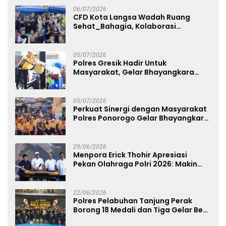
06/07/2026
CFD Kota Langsa Wadah Ruang
Sehat_Bahagia, Kolaborasi
Panggung UMKM Bersama
Dekranasda Gerakan Ekonomi Lokal
05/07/2026
Polres Gresik Hadir Untuk
Masyarakat, Gelar Bhayangkara
Fest 2026 Pererat Kebersamaan
05/07/2026
Perkuat Sinergi dengan Masyarakat
Polres Ponorogo Gelar Bhayangkara
Run 2026 Diikuti 1.500 Pelari
29/06/2026
Menpora Erick Thohir Apresiasi
Pekan Olahraga Polri 2026: Makin
Banyak Event Olahraga, Makin Baik
untuk Bangsa
22/06/2026
Polres Pelabuhan Tanjung Perak
Borong 18 Medali dan Tiga Gelar Best
of The Best di Kejuaraan Karate Piala