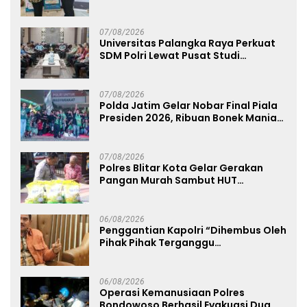
dan Humanis
07/08/2026
Universitas Palangka Raya Perkuat
SDM Polri Lewat Pusat Studi
Kepolisian
07/08/2026
Polda Jatim Gelar Nobar Final Piala
Presiden 2026, Ribuan Bonek Mania
Dukung Persebaya dari Lapangan
Mapolda
07/08/2026
Polres Blitar Kota Gelar Gerakan
Pangan Murah Sambut HUT
Kemerdekaan RI ke-81
06/08/2026
Penggantian Kapolri “Dihembus Oleh
Pihak Pihak Terganggu
Kenyamanannya”
06/08/2026
Operasi Kemanusiaan Polres
Bondowoso Berhasil Evakuasi Dua