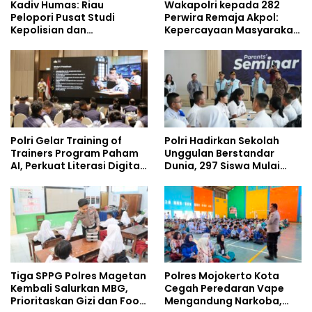
Kadiv Humas: Riau
Wakapolri kepada 282
Pelopori Pusat Studi
Perwira Remaja Akpol:
Kepolisian dan
Kepercayaan Masyarakat
Lingkungan, Green
Dibangun dari Integritas
Policing Masuki Babak
Baru
Polri Gelar Training of
Polri Hadirkan Sekolah
Trainers Program Paham
Unggulan Berstandar
AI, Perkuat Literasi Digital
Dunia, 297 Siswa Mulai
Pelajar
Tempati Kampus
Tiga SPPG Polres Magetan
Polres Mojokerto Kota
Kembali Salurkan MBG,
Cegah Peredaran Vape
Prioritaskan Gizi dan Food
Mengandung Narkoba,