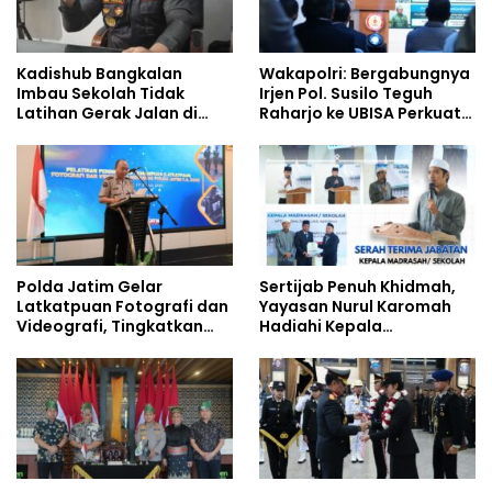
Kadishub Bangkalan
Wakapolri: Bergabungnya
Imbau Sekolah Tidak
Irjen Pol. Susilo Teguh
Latihan Gerak Jalan di
Raharjo ke UBISA Perkuat
Jalan Raya
Jejaring Nasional Pusat
Studi Kepolisian
Polda Jatim Gelar
Sertijab Penuh Khidmah,
Latkatpuan Fotografi dan
Yayasan Nurul Karomah
Videografi, Tingkatkan
Hadiahi Kepala
Kompetensi Personel di
Demisioner Voucher
Era Digital
Umrah