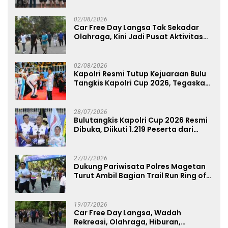
Perkuat Soliditas Prajurit
02/08/2026
Car Free Day Langsa Tak Sekadar
Olahraga, Kini Jadi Pusat Aktivitas
dan Pelayanan Publik
02/08/2026
Kapolri Resmi Tutup Kejuaraan Bulu
Tangkis Kapolri Cup 2026, Tegaskan
Komitmen Polri Dukung Prestasi
Atlet Nasional
28/07/2026
Bulutangkis Kapolri Cup 2026 Resmi
Dibuka, Diikuti 1.219 Peserta dari
Kategori Umum, Polri, dan Difabel
27/07/2026
Dukung Pariwisata Polres Magetan
Turut Ambil Bagian Trail Run Ring of
Lawu 2026
19/07/2026
Car Free Day Langsa, Wadah
Rekreasi, Olahraga, Hiburan,