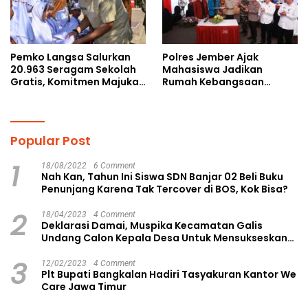
Pemko Langsa Salurkan
Polres Jember Ajak
20.963 Seragam Sekolah
Mahasiswa Jadikan
Gratis, Komitmen Majukan
Rumah Kebangsaan
Pendidikan
Ruang Kolaborasi Lahirkan
Gagasan Konstruktif
Popular Post
1
18/08/2022
6 Comment
Nah Kan, Tahun Ini Siswa SDN Banjar 02 Beli Buku
Penunjang Karena Tak Tercover di BOS, Kok Bisa?
2
18/04/2023
4 Comment
Deklarasi Damai, Muspika Kecamatan Galis
Undang Calon Kepala Desa Untuk Mensukseskan
Pilkades Aman dan Damai
3
12/02/2023
4 Comment
Plt Bupati Bangkalan Hadiri Tasyakuran Kantor We
Care Jawa Timur