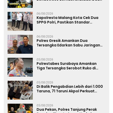
Jenazah di Gunung Piramid
06/08/2026
Kapolresta Malang Kota Cek Dua
SPPG Polri, Pastikan Standar
Pemenuhan Gizi dan Pengelolaan
Limbah Berjalan Optimal
06/08/2026
Polres Gresik Amankan Dua
Tersangka Edarkan Sabu Jaringan
Bangkalan
05/08/2026
Polrestabes Surabaya Amankan
Tiga Tersangka Serobot Ruko di
Ngagel
05/08/2026
Di Balik Pengabdian Lebih dari 1.000
Taruna, 71 Taruni Akpol Perkuat
Pembentukan Karakter Siswa
Sekolah Rakyat
05/08/2026
Dua Pekan, Polres Tanjung Perak