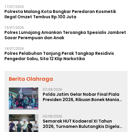
17/07/2026
Polresta Malang Kota Bongkar Peredaran Kosmetik
Ilegal Omzet Tembus Rp.100 Juta
15/07/2026
Polres Lumajang Amankan Tersangka Spesialis Jambret
Sasar Perempuan dan Anak
14/07/2026
Polres Pelabuhan Tanjung Perak Tangkap Residivis
Pengedar Sabu, Sita 12 Klip Narkotika
Berita Olahraga
07/08/2026
Polda Jatim Gelar Nobar Final Piala
Presiden 2026, Ribuan Bonek Mania
Dukung Persebaya dari Lapangan
Mapolda
05/08/2026
Semarak HUT Kodaeral XI Tahun
2026, Turnamen Bulutangkis Digelar
untuk Cetak Atlet Berprestasi dan