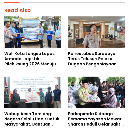
Read Also
Wali Kota Langsa Lepas
Polrestabes Surabaya
Armada Logistik
Terus Telusuri Pelaku
Pilchiksung 2026 Menuju
Dugaan Penganiayaan
Lima Kecamatan
Wartawan Saat Meliput
Aksi Penolakan RUU TNI
Wabup Aceh Tamiang:
Forkopimda Sidoarjo
Negara Selalu Hadir untuk
Bersama Yayasan Mawar
Masyarakat, Bantuan
Sharon Peduli Gelar Bakti