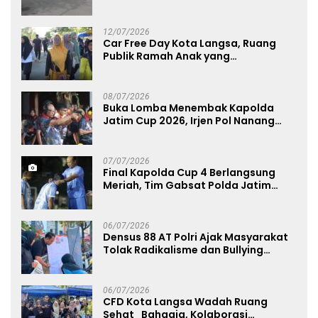
Layanan Publik, dan Penguatan
UMKM
12/07/2026
Car Free Day Kota Langsa, Ruang
Publik Ramah Anak yang
Menggerakkan UMKM dan Layanan
Publik
08/07/2026
Buka Lomba Menembak Kapolda
Jatim Cup 2026, Irjen Pol Nanang
Avianto Tekankan Profesionalisme
Penggunaan Senjata Api
07/07/2026
Final Kapolda Cup 4 Berlangsung
Meriah, Tim Gabsat Polda Jatim
Angkat Trofi Juara
06/07/2026
Densus 88 AT Polri Ajak Masyarakat
Tolak Radikalisme dan Bullying
melalui Kampanye Edukasi di Car
Free Day Makassar
06/07/2026
CFD Kota Langsa Wadah Ruang
Sehat_Bahagia, Kolaborasi