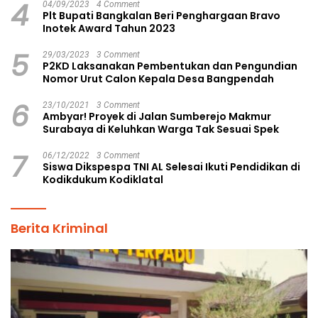
4
04/09/2023
4 Comment
Plt Bupati Bangkalan Beri Penghargaan Bravo
Inotek Award Tahun 2023
5
29/03/2023
3 Comment
P2KD Laksanakan Pembentukan dan Pengundian
Nomor Urut Calon Kepala Desa Bangpendah
6
23/10/2021
3 Comment
Ambyar! Proyek di Jalan Sumberejo Makmur
Surabaya di Keluhkan Warga Tak Sesuai Spek
7
06/12/2022
3 Comment
Siswa Dikspespa TNI AL Selesai Ikuti Pendidikan di
Kodikdukum Kodiklatal
Berita Kriminal