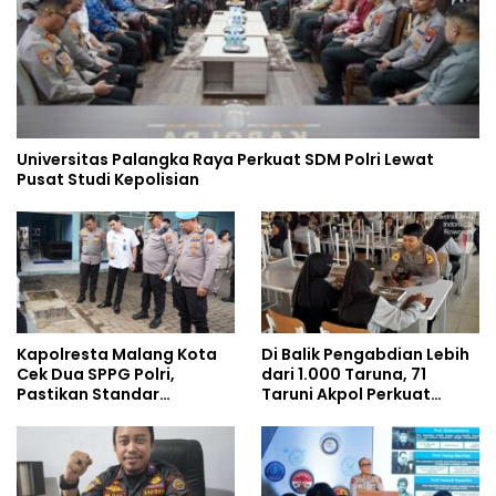
Universitas Palangka Raya Perkuat SDM Polri Lewat
Pusat Studi Kepolisian
Kapolresta Malang Kota
Di Balik Pengabdian Lebih
Cek Dua SPPG Polri,
dari 1.000 Taruna, 71
Pastikan Standar
Taruni Akpol Perkuat
Pemenuhan Gizi dan
Pembentukan Karakter
Pengelolaan Limbah
Siswa Sekolah Rakyat
Berjalan Optimal