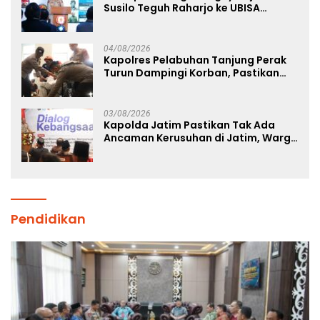
Susilo Teguh Raharjo ke UBISA
Perkuat Jejaring Nasional Pusat
Studi Kepolisian
04/08/2026
Kapolres Pelabuhan Tanjung Perak
Turun Dampingi Korban, Pastikan
Penanganan Kebakaran KM Mutiara
Sentosa 2 Berjalan Maksimal
03/08/2026
Kapolda Jatim Pastikan Tak Ada
Ancaman Kerusuhan di Jatim, Warga
Diminta Tak Percaya Hoaks
Pendidikan