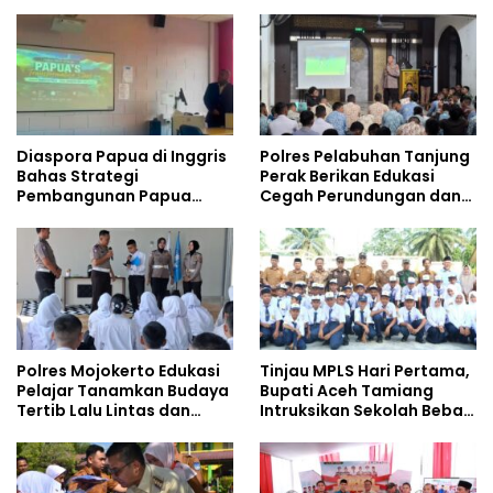
Safety
Gencarkan Sosialisasi di
Kalangan Remaja
Diaspora Papua di Inggris
Polres Pelabuhan Tanjung
Bahas Strategi
Perak Berikan Edukasi
Pembangunan Papua
Cegah Perundungan dan
bersama Mahasiswa
Bijak Bermedia Sosial
Doktoral Internasional
kepada Pelajar MPLS
Polres Mojokerto Edukasi
Tinjau MPLS Hari Pertama,
Pelajar Tanamkan Budaya
Bupati Aceh Tamiang
Tertib Lalu Lintas dan
Intruksikan Sekolah Bebas
Cegah Perundungan
Perundungan