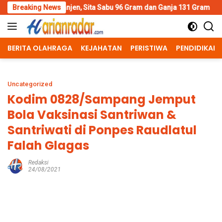
Skip
en, Sita Sabu 96 Gram dan Ganja 131 Gram
Breaking News
Wujud Polisi Hu
to
content
BERITA OLAHRAGA
KEJAHATAN
PERISTIWA
PENDIDIKAN
Uncategorized
Kodim 0828/Sampang Jemput
Bola Vaksinasi Santriwan &
Santriwati di Ponpes Raudlatul
Falah Glagas
Redaksi
24/08/2021