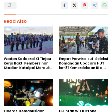
Read Also
Wadan Kodaeral XI Tinjau
Empat Perwira Ikuti Seleksi
Kerja Bakti Pembersihan
Komandan Upacara HUT
Stadion Katalpal Merauke,
ke-81 Kemerdekaan RI di
Jelang Upacara HUT Ke-81
Papua Selatan
Kemerdekaan RI
Operasi Kemanusiaan
DJ Intan WD ICYtone