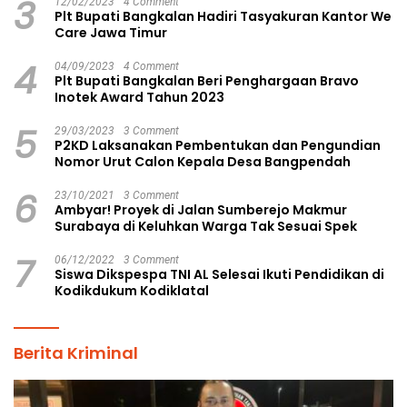
3
12/02/2023
4 Comment
Plt Bupati Bangkalan Hadiri Tasyakuran Kantor We
Care Jawa Timur
4
04/09/2023
4 Comment
Plt Bupati Bangkalan Beri Penghargaan Bravo
Inotek Award Tahun 2023
5
29/03/2023
3 Comment
P2KD Laksanakan Pembentukan dan Pengundian
Nomor Urut Calon Kepala Desa Bangpendah
6
23/10/2021
3 Comment
Ambyar! Proyek di Jalan Sumberejo Makmur
Surabaya di Keluhkan Warga Tak Sesuai Spek
7
06/12/2022
3 Comment
Siswa Dikspespa TNI AL Selesai Ikuti Pendidikan di
Kodikdukum Kodiklatal
Berita Kriminal