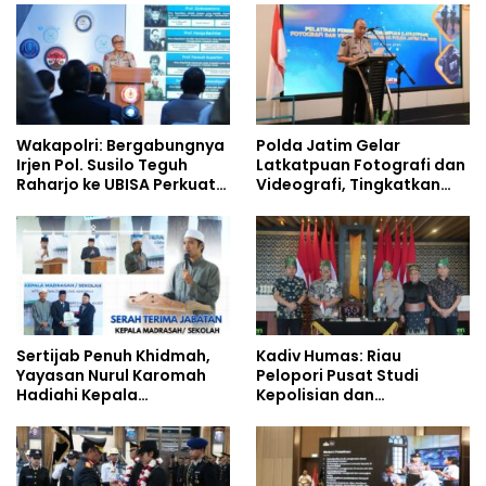
Siswa Sekolah Rakyat
Wakapolri: Bergabungnya
Polda Jatim Gelar
Irjen Pol. Susilo Teguh
Latkatpuan Fotografi dan
Raharjo ke UBISA Perkuat
Videografi, Tingkatkan
Jejaring Nasional Pusat
Kompetensi Personel di
Studi Kepolisian
Era Digital
Sertijab Penuh Khidmah,
Kadiv Humas: Riau
Yayasan Nurul Karomah
Pelopori Pusat Studi
Hadiahi Kepala
Kepolisian dan
Demisioner Voucher
Lingkungan, Green
Umrah
Policing Masuki Babak
Baru