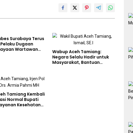
abes Surabaya Terus
i Pelaku Dugaan
iayaan Wartawan
Wabup Aceh Tamiang:
liput Aksi Penolakan
Negara Selalu Hadir untuk
Masyarakat, Bantuan
Korban Bencana
eh Tamiang Kembali
asi Normal Bupati
Layanan Kesehatan
akses Penuh