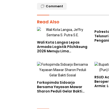
Comment
Read Also
Polrest
Telusur
Pengan
Wali Kota Langsa Lepas
Saat Me
Armada Logistik Pilchiksung
RUU TNI
2026 Menuju Lima
Kecamatan
RSUD Ac
Beroper
Forkopimda Sidoarjo
Armia: 
Bersama Yayasan Mawar
Siap Di
Sharon Peduli Gelar Bakti
Sosial