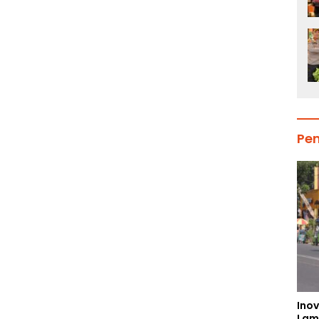
Pe
Inov
Lam