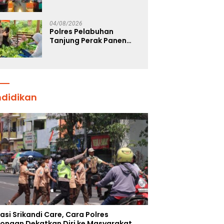
Tiga Jaringan Narkoba
22,76 Gram Sabu dan Pil
Ekstasi
04/08/2026
Polres Pelabuhan
Tanjung Perak Panen
Sawi Caisin Hidroponik,
Wujud Nyata Dukung
Ketahanan Pangan
Nasional
ndidikan
asi Srikandi Care, Cara Polres
ongan Dekatkan Diri ke Masyarakat