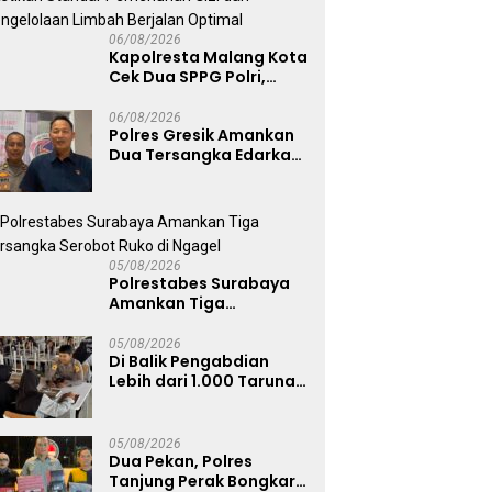
06/08/2026
Kapolresta Malang Kota
Cek Dua SPPG Polri,
Pastikan Standar
Pemenuhan Gizi dan
06/08/2026
Polres Gresik Amankan
Pengelolaan Limbah
Dua Tersangka Edarkan
Berjalan Optimal
Sabu Jaringan
Bangkalan
05/08/2026
Polrestabes Surabaya
Amankan Tiga
Tersangka Serobot
Ruko di Ngagel
05/08/2026
Di Balik Pengabdian
Lebih dari 1.000 Taruna,
71 Taruni Akpol Perkuat
Pembentukan Karakter
Siswa Sekolah Rakyat
05/08/2026
Dua Pekan, Polres
Tanjung Perak Bongkar