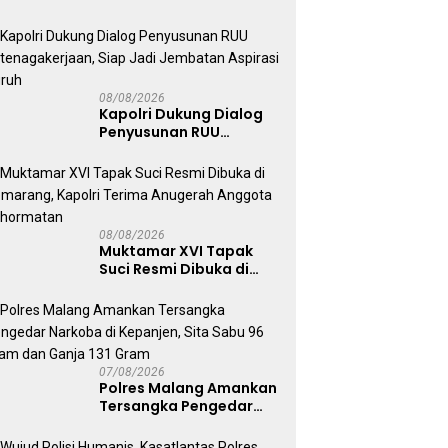
Aceh Dilaksanakan
Secara Profesional dan
Transparan
08/08/2026
Kapolri Dukung Dialog
Penyusunan RUU
Ketenagakerjaan, Siap
Jadi Jembatan Aspirasi
Buruh
08/08/2026
Muktamar XVI Tapak
Suci Resmi Dibuka di
Semarang, Kapolri
Terima Anugerah
Anggota Kehormatan
07/08/2026
Polres Malang Amankan
Tersangka Pengedar
Narkoba di Kepanjen,
Sita Sabu 96 Gram dan