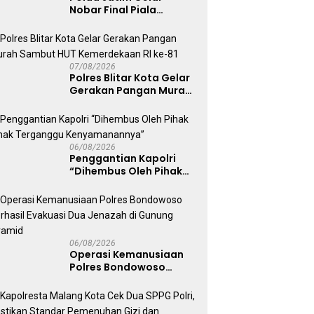
Nobar Final Piala
Presiden 2026, Ribuan
Bonek Mania Dukung
Persebaya dari
Lapangan Mapolda
07/08/2026
Polres Blitar Kota Gelar
Gerakan Pangan Murah
Sambut HUT
Kemerdekaan RI ke-81
06/08/2026
Penggantian Kapolri
“Dihembus Oleh Pihak
Pihak Terganggu
Kenyamanannya”
06/08/2026
Operasi Kemanusiaan
Polres Bondowoso
Berhasil Evakuasi Dua
Jenazah di Gunung
Piramid