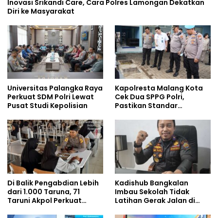
Inovasi Srikandi Care, Cara Polres Lamongan Dekatkan
Diri ke Masyarakat
Universitas Palangka Raya
Kapolresta Malang Kota
Perkuat SDM Polri Lewat
Cek Dua SPPG Polri,
Pusat Studi Kepolisian
Pastikan Standar
Pemenuhan Gizi dan
Pengelolaan Limbah
Berjalan Optimal
Di Balik Pengabdian Lebih
Kadishub Bangkalan
dari 1.000 Taruna, 71
Imbau Sekolah Tidak
Taruni Akpol Perkuat
Latihan Gerak Jalan di
Pembentukan Karakter
Jalan Raya
Siswa Sekolah Rakyat