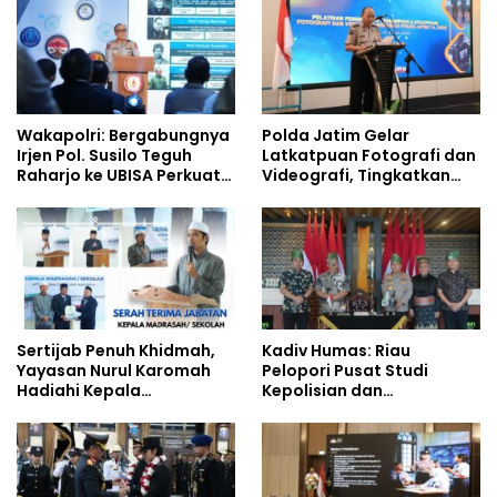
Wakapolri: Bergabungnya
Polda Jatim Gelar
Irjen Pol. Susilo Teguh
Latkatpuan Fotografi dan
Raharjo ke UBISA Perkuat
Videografi, Tingkatkan
Jejaring Nasional Pusat
Kompetensi Personel di
Studi Kepolisian
Era Digital
Sertijab Penuh Khidmah,
Kadiv Humas: Riau
Yayasan Nurul Karomah
Pelopori Pusat Studi
Hadiahi Kepala
Kepolisian dan
Demisioner Voucher
Lingkungan, Green
Umrah
Policing Masuki Babak
Baru