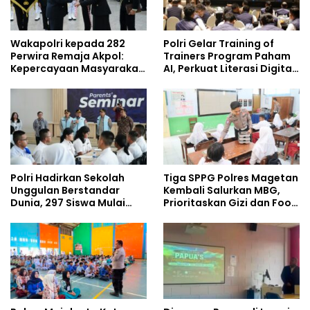
Wakapolri kepada 282
Polri Gelar Training of
Perwira Remaja Akpol:
Trainers Program Paham
Kepercayaan Masyarakat
AI, Perkuat Literasi Digital
Dibangun dari Integritas
Pelajar
Polri Hadirkan Sekolah
Tiga SPPG Polres Magetan
Unggulan Berstandar
Kembali Salurkan MBG,
Dunia, 297 Siswa Mulai
Prioritaskan Gizi dan Food
Tempati Kampus
Safety