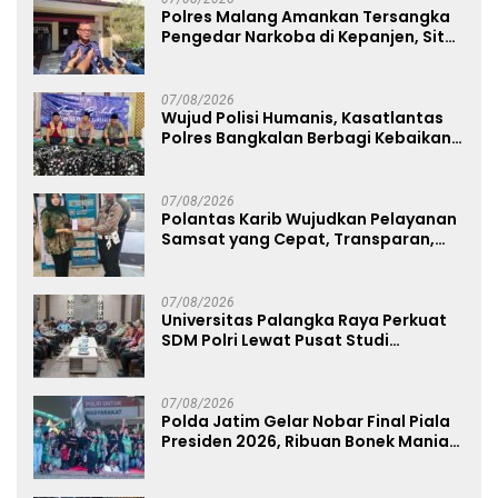
Polres Malang Amankan Tersangka
Pengedar Narkoba di Kepanjen, Sita
Sabu 96 Gram dan Ganja 131 Gram
07/08/2026
Wujud Polisi Humanis, Kasatlantas
Polres Bangkalan Berbagi Kebaikan
Lewat Jumat Berkah di Masjid Syekh
Ahmad Ibrahim
07/08/2026
Polantas Karib Wujudkan Pelayanan
Samsat yang Cepat, Transparan,
dan Humanis
07/08/2026
Universitas Palangka Raya Perkuat
SDM Polri Lewat Pusat Studi
Kepolisian
07/08/2026
Polda Jatim Gelar Nobar Final Piala
Presiden 2026, Ribuan Bonek Mania
Dukung Persebaya dari Lapangan
Mapolda