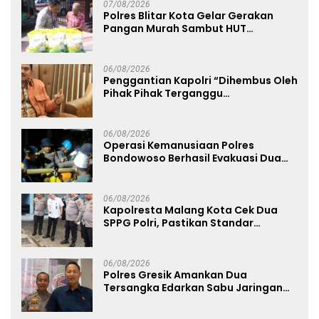
07/08/2026
Polres Blitar Kota Gelar Gerakan
Pangan Murah Sambut HUT
Kemerdekaan RI ke-81
06/08/2026
Penggantian Kapolri “Dihembus Oleh
Pihak Pihak Terganggu
Kenyamanannya”
06/08/2026
Operasi Kemanusiaan Polres
Bondowoso Berhasil Evakuasi Dua
Jenazah di Gunung Piramid
06/08/2026
Kapolresta Malang Kota Cek Dua
SPPG Polri, Pastikan Standar
Pemenuhan Gizi dan Pengelolaan
Limbah Berjalan Optimal
06/08/2026
Polres Gresik Amankan Dua
Tersangka Edarkan Sabu Jaringan
Bangkalan