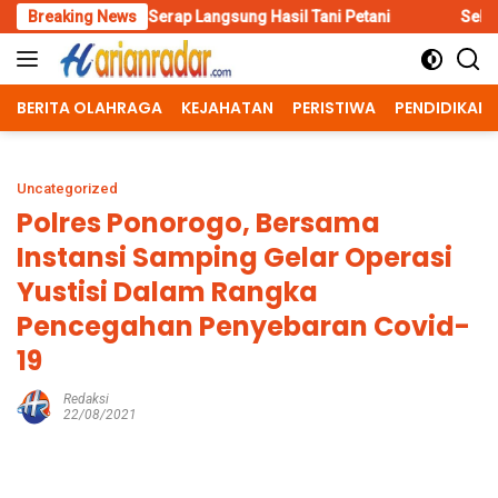
Skip
 Serap Langsung Hasil Tani Petani
Breaking News
Selamat Jalan Cak Shole
to
content
BERITA OLAHRAGA
KEJAHATAN
PERISTIWA
PENDIDIKAN
Uncategorized
Polres Ponorogo, Bersama
Instansi Samping Gelar Operasi
Yustisi Dalam Rangka
Pencegahan Penyebaran Covid-
19
Redaksi
22/08/2021