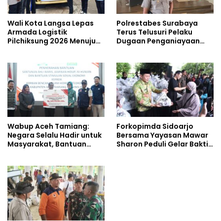
Wali Kota Langsa Lepas
Polrestabes Surabaya
Armada Logistik
Terus Telusuri Pelaku
Pilchiksung 2026 Menuju
Dugaan Penganiayaan
Lima Kecamatan
Wartawan Saat Meliput
Aksi Penolakan RUU TNI
Wabup Aceh Tamiang:
Forkopimda Sidoarjo
Negara Selalu Hadir untuk
Bersama Yayasan Mawar
Masyarakat, Bantuan
Sharon Peduli Gelar Bakti
Korban Bencana
Sosial