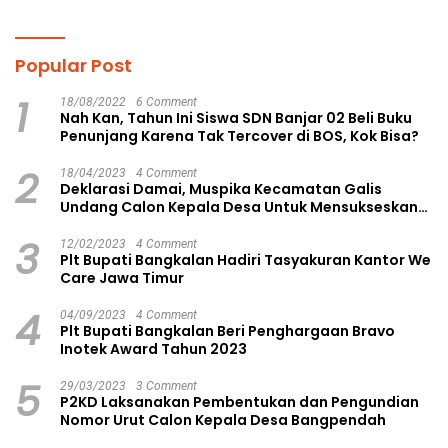
Popular Post
1
18/08/2022
6 Comment
Nah Kan, Tahun Ini Siswa SDN Banjar 02 Beli Buku
Penunjang Karena Tak Tercover di BOS, Kok Bisa?
2
18/04/2023
4 Comment
Deklarasi Damai, Muspika Kecamatan Galis
Undang Calon Kepala Desa Untuk Mensukseskan
Pilkades Aman dan Damai
3
12/02/2023
4 Comment
Plt Bupati Bangkalan Hadiri Tasyakuran Kantor We
Care Jawa Timur
4
04/09/2023
4 Comment
Plt Bupati Bangkalan Beri Penghargaan Bravo
Inotek Award Tahun 2023
5
29/03/2023
3 Comment
P2KD Laksanakan Pembentukan dan Pengundian
Nomor Urut Calon Kepala Desa Bangpendah