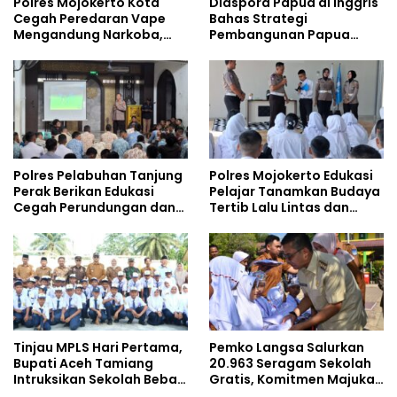
Polres Mojokerto Kota
Diaspora Papua di Inggris
Cegah Peredaran Vape
Bahas Strategi
Mengandung Narkoba,
Pembangunan Papua
Gencarkan Sosialisasi di
bersama Mahasiswa
Kalangan Remaja
Doktoral Internasional
Polres Pelabuhan Tanjung
Polres Mojokerto Edukasi
Perak Berikan Edukasi
Pelajar Tanamkan Budaya
Cegah Perundungan dan
Tertib Lalu Lintas dan
Bijak Bermedia Sosial
Cegah Perundungan
kepada Pelajar MPLS
Tinjau MPLS Hari Pertama,
Pemko Langsa Salurkan
Bupati Aceh Tamiang
20.963 Seragam Sekolah
Intruksikan Sekolah Bebas
Gratis, Komitmen Majukan
Perundungan
Pendidikan