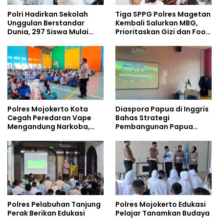
Polri Hadirkan Sekolah
Tiga SPPG Polres Magetan
Unggulan Berstandar
Kembali Salurkan MBG,
Dunia, 297 Siswa Mulai
Prioritaskan Gizi dan Food
Tempati Kampus
Safety
Polres Mojokerto Kota
Diaspora Papua di Inggris
Cegah Peredaran Vape
Bahas Strategi
Mengandung Narkoba,
Pembangunan Papua
Gencarkan Sosialisasi di
bersama Mahasiswa
Kalangan Remaja
Doktoral Internasional
Polres Pelabuhan Tanjung
Polres Mojokerto Edukasi
Perak Berikan Edukasi
Pelajar Tanamkan Budaya