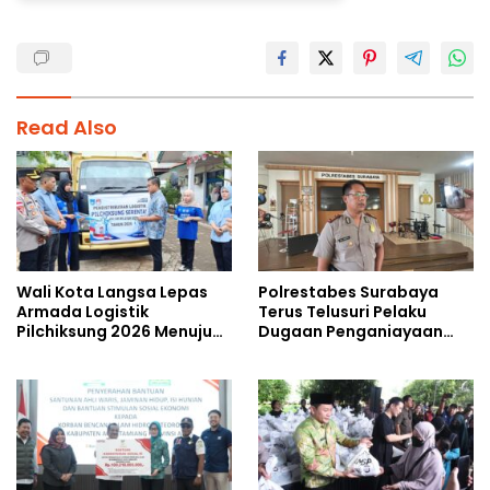
Read Also
Wali Kota Langsa Lepas
Polrestabes Surabaya
Armada Logistik
Terus Telusuri Pelaku
Pilchiksung 2026 Menuju
Dugaan Penganiayaan
Lima Kecamatan
Wartawan Saat Meliput
Aksi Penolakan RUU TNI