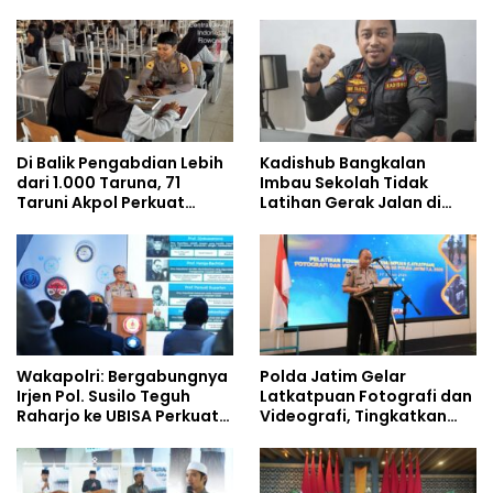
Pemenuhan Gizi dan
Pengelolaan Limbah
Berjalan Optimal
Di Balik Pengabdian Lebih
Kadishub Bangkalan
dari 1.000 Taruna, 71
Imbau Sekolah Tidak
Taruni Akpol Perkuat
Latihan Gerak Jalan di
Pembentukan Karakter
Jalan Raya
Siswa Sekolah Rakyat
Wakapolri: Bergabungnya
Polda Jatim Gelar
Irjen Pol. Susilo Teguh
Latkatpuan Fotografi dan
Raharjo ke UBISA Perkuat
Videografi, Tingkatkan
Jejaring Nasional Pusat
Kompetensi Personel di
Studi Kepolisian
Era Digital