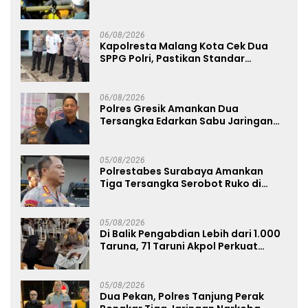
Jenazah di Gunung Piramid
06/08/2026
Kapolresta Malang Kota Cek Dua
SPPG Polri, Pastikan Standar
Pemenuhan Gizi dan Pengelolaan
Limbah Berjalan Optimal
06/08/2026
Polres Gresik Amankan Dua
Tersangka Edarkan Sabu Jaringan
Bangkalan
05/08/2026
Polrestabes Surabaya Amankan
Tiga Tersangka Serobot Ruko di
Ngagel
05/08/2026
Di Balik Pengabdian Lebih dari 1.000
Taruna, 71 Taruni Akpol Perkuat
Pembentukan Karakter Siswa
Sekolah Rakyat
05/08/2026
Dua Pekan, Polres Tanjung Perak