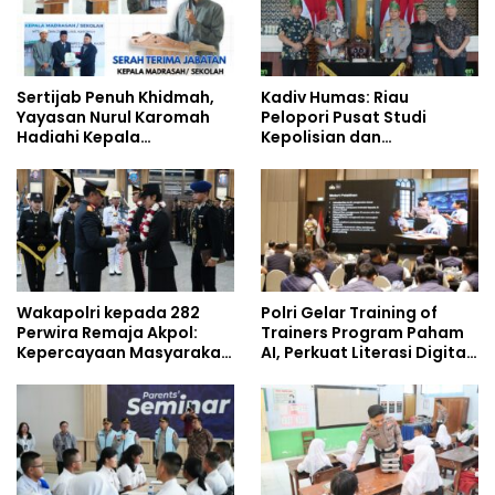
Sertijab Penuh Khidmah,
Kadiv Humas: Riau
Yayasan Nurul Karomah
Pelopori Pusat Studi
Hadiahi Kepala
Kepolisian dan
Demisioner Voucher
Lingkungan, Green
Umrah
Policing Masuki Babak
Baru
Wakapolri kepada 282
Polri Gelar Training of
Perwira Remaja Akpol:
Trainers Program Paham
Kepercayaan Masyarakat
AI, Perkuat Literasi Digital
Dibangun dari Integritas
Pelajar