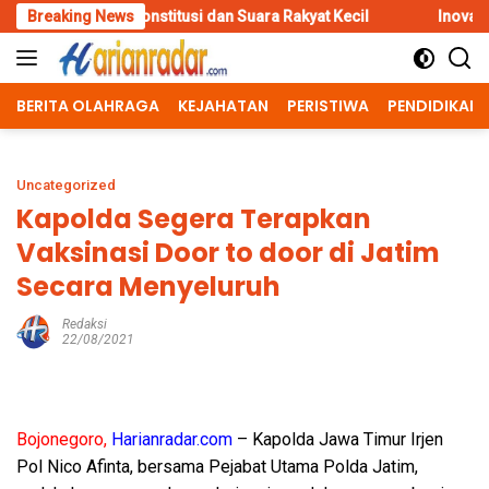
Skip
nstitusi dan Suara Rakyat Kecil
Breaking News
Inovasi Srikandi Care, Cara
to
content
BERITA OLAHRAGA
KEJAHATAN
PERISTIWA
PENDIDIKAN
Uncategorized
Kapolda Segera Terapkan
Vaksinasi Door to door di Jatim
Secara Menyeluruh
Redaksi
22/08/2021
Bojonegoro,
Harianradar.com
– Kapolda Jawa Timur Irjen
Pol Nico Afinta, bersama Pejabat Utama Polda Jatim,