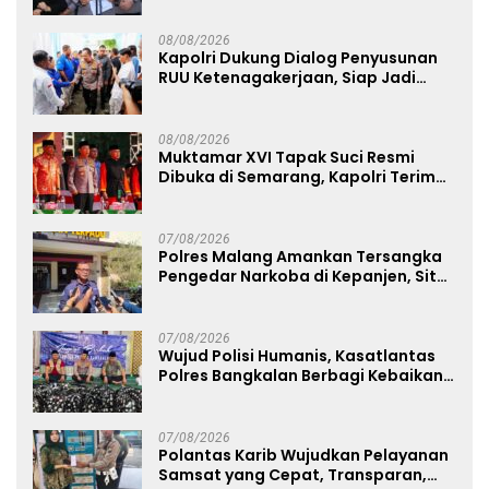
08/08/2026
Kapolri Dukung Dialog Penyusunan
RUU Ketenagakerjaan, Siap Jadi
Jembatan Aspirasi Buruh
08/08/2026
Muktamar XVI Tapak Suci Resmi
Dibuka di Semarang, Kapolri Terima
Anugerah Anggota Kehormatan
07/08/2026
Polres Malang Amankan Tersangka
Pengedar Narkoba di Kepanjen, Sita
Sabu 96 Gram dan Ganja 131 Gram
07/08/2026
Wujud Polisi Humanis, Kasatlantas
Polres Bangkalan Berbagi Kebaikan
Lewat Jumat Berkah di Masjid Syekh
Ahmad Ibrahim
07/08/2026
Polantas Karib Wujudkan Pelayanan
Samsat yang Cepat, Transparan,