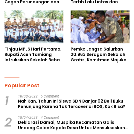
Cegah Perundungan dan
Tertib Lalu Lintas dan
Bijak Bermedia Sosial
Cegah Perundungan
kepada Pelajar MPLS
Tinjau MPLS Hari Pertama,
Pemko Langsa Salurkan
Bupati Aceh Tamiang
20.963 Seragam Sekolah
Intruksikan Sekolah Bebas
Gratis, Komitmen Majukan
Perundungan
Pendidikan
Popular Post
1
18/08/2022
6 Comment
Nah Kan, Tahun Ini Siswa SDN Banjar 02 Beli Buku
Penunjang Karena Tak Tercover di BOS, Kok Bisa?
2
18/04/2023
4 Comment
Deklarasi Damai, Muspika Kecamatan Galis
Undang Calon Kepala Desa Untuk Mensukseskan
Pilkades Aman dan Damai