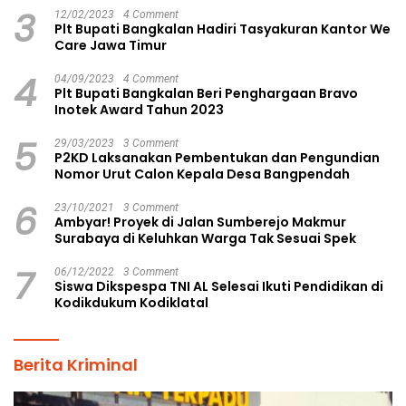
3
12/02/2023
4 Comment
Plt Bupati Bangkalan Hadiri Tasyakuran Kantor We
Care Jawa Timur
4
04/09/2023
4 Comment
Plt Bupati Bangkalan Beri Penghargaan Bravo
Inotek Award Tahun 2023
5
29/03/2023
3 Comment
P2KD Laksanakan Pembentukan dan Pengundian
Nomor Urut Calon Kepala Desa Bangpendah
6
23/10/2021
3 Comment
Ambyar! Proyek di Jalan Sumberejo Makmur
Surabaya di Keluhkan Warga Tak Sesuai Spek
7
06/12/2022
3 Comment
Siswa Dikspespa TNI AL Selesai Ikuti Pendidikan di
Kodikdukum Kodiklatal
Berita Kriminal