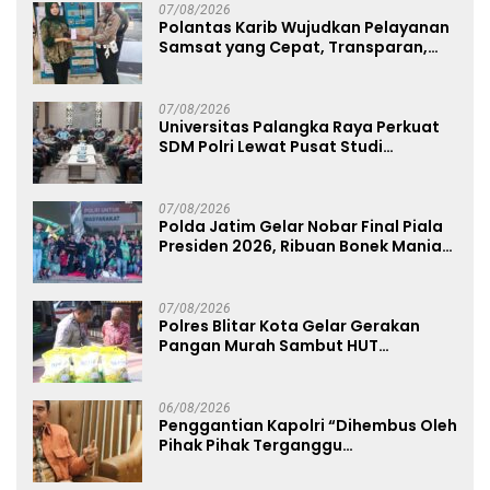
07/08/2026
Polantas Karib Wujudkan Pelayanan
Samsat yang Cepat, Transparan,
dan Humanis
07/08/2026
Universitas Palangka Raya Perkuat
SDM Polri Lewat Pusat Studi
Kepolisian
07/08/2026
Polda Jatim Gelar Nobar Final Piala
Presiden 2026, Ribuan Bonek Mania
Dukung Persebaya dari Lapangan
Mapolda
07/08/2026
Polres Blitar Kota Gelar Gerakan
Pangan Murah Sambut HUT
Kemerdekaan RI ke-81
06/08/2026
Penggantian Kapolri “Dihembus Oleh
Pihak Pihak Terganggu
Kenyamanannya”