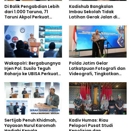
Di Balik Pengabdian Lebih
Kadishub Bangkalan
dari 1.000 Taruna, 71
Imbau Sekolah Tidak
Taruni Akpol Perkuat
Latihan Gerak Jalan di
Pembentukan Karakter
Jalan Raya
Siswa Sekolah Rakyat
Wakapolri: Bergabungnya
Polda Jatim Gelar
Irjen Pol. Susilo Teguh
Latkatpuan Fotografi dan
Raharjo ke UBISA Perkuat
Videografi, Tingkatkan
Jejaring Nasional Pusat
Kompetensi Personel di
Studi Kepolisian
Era Digital
Sertijab Penuh Khidmah,
Kadiv Humas: Riau
Yayasan Nurul Karomah
Pelopori Pusat Studi
Hadiahi Kepala
Kepolisian dan