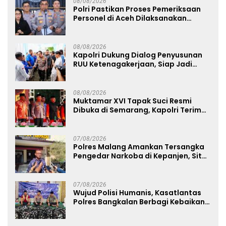
08/08/2026
Polri Pastikan Proses Pemeriksaan
Personel di Aceh Dilaksanakan
Secara Profesional dan Transparan
08/08/2026
Kapolri Dukung Dialog Penyusunan
RUU Ketenagakerjaan, Siap Jadi
Jembatan Aspirasi Buruh
08/08/2026
Muktamar XVI Tapak Suci Resmi
Dibuka di Semarang, Kapolri Terima
Anugerah Anggota Kehormatan
07/08/2026
Polres Malang Amankan Tersangka
Pengedar Narkoba di Kepanjen, Sita
Sabu 96 Gram dan Ganja 131 Gram
07/08/2026
Wujud Polisi Humanis, Kasatlantas
Polres Bangkalan Berbagi Kebaikan
Lewat Jumat Berkah di Masjid Syekh
Ahmad Ibrahim