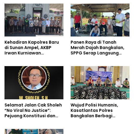
Kehadiran Kapolres Baru
Panen Raya di Tanah
di Sunan Ampel, AKBP
Merah Dajah Bangkalan,
Irwan Kurniawan
SPPG Serap Langsung
Teguhkan Sinergi Polri dan
Hasil Tani Petani
Ulama
Selamat Jalan Cak Sholeh
Wujud Polisi Humanis,
“No Viral No Justice”:
Kasatlantas Polres
Pejuang Konstitusi dan
Bangkalan Berbagi
Suara Rakyat Kecil
Kebaikan Lewat Jumat
Berkah di Masjid Syekh
Ahmad Ibrahim