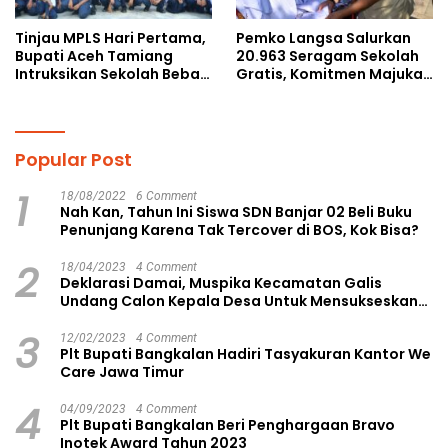
Tinjau MPLS Hari Pertama,
Pemko Langsa Salurkan
Bupati Aceh Tamiang
20.963 Seragam Sekolah
Intruksikan Sekolah Bebas
Gratis, Komitmen Majukan
Perundungan
Pendidikan
Popular Post
1
18/08/2022
6 Comment
Nah Kan, Tahun Ini Siswa SDN Banjar 02 Beli Buku
Penunjang Karena Tak Tercover di BOS, Kok Bisa?
2
18/04/2023
4 Comment
Deklarasi Damai, Muspika Kecamatan Galis
Undang Calon Kepala Desa Untuk Mensukseskan
Pilkades Aman dan Damai
3
12/02/2023
4 Comment
Plt Bupati Bangkalan Hadiri Tasyakuran Kantor We
Care Jawa Timur
4
04/09/2023
4 Comment
Plt Bupati Bangkalan Beri Penghargaan Bravo
Inotek Award Tahun 2023