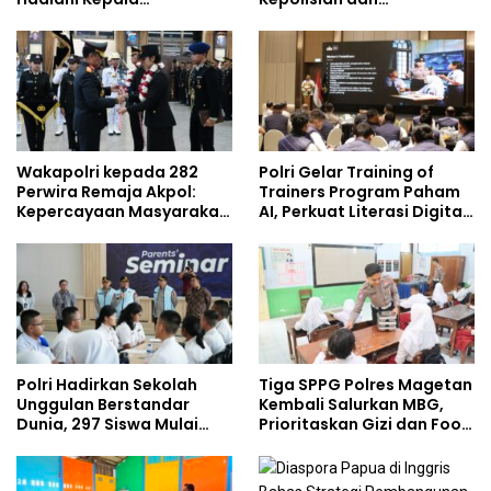
Demisioner Voucher
Lingkungan, Green
Umrah
Policing Masuki Babak
Baru
Wakapolri kepada 282
Polri Gelar Training of
Perwira Remaja Akpol:
Trainers Program Paham
Kepercayaan Masyarakat
AI, Perkuat Literasi Digital
Dibangun dari Integritas
Pelajar
Polri Hadirkan Sekolah
Tiga SPPG Polres Magetan
Unggulan Berstandar
Kembali Salurkan MBG,
Dunia, 297 Siswa Mulai
Prioritaskan Gizi dan Food
Tempati Kampus
Safety