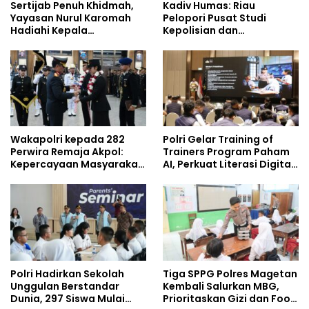
Sertijab Penuh Khidmah,
Kadiv Humas: Riau
Yayasan Nurul Karomah
Pelopori Pusat Studi
Hadiahi Kepala
Kepolisian dan
Demisioner Voucher
Lingkungan, Green
Umrah
Policing Masuki Babak
Baru
Wakapolri kepada 282
Polri Gelar Training of
Perwira Remaja Akpol:
Trainers Program Paham
Kepercayaan Masyarakat
AI, Perkuat Literasi Digital
Dibangun dari Integritas
Pelajar
Polri Hadirkan Sekolah
Tiga SPPG Polres Magetan
Unggulan Berstandar
Kembali Salurkan MBG,
Dunia, 297 Siswa Mulai
Prioritaskan Gizi dan Food