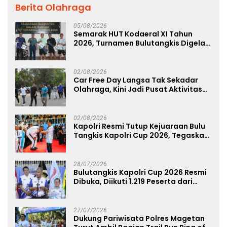
Berita Olahraga
05/08/2026
Semarak HUT Kodaeral XI Tahun
2026, Turnamen Bulutangkis Digelar
untuk Cetak Atlet Berprestasi dan
Perkuat Soliditas Prajurit
02/08/2026
Car Free Day Langsa Tak Sekadar
Olahraga, Kini Jadi Pusat Aktivitas
dan Pelayanan Publik
02/08/2026
Kapolri Resmi Tutup Kejuaraan Bulu
Tangkis Kapolri Cup 2026, Tegaskan
Komitmen Polri Dukung Prestasi
Atlet Nasional
28/07/2026
Bulutangkis Kapolri Cup 2026 Resmi
Dibuka, Diikuti 1.219 Peserta dari
Kategori Umum, Polri, dan Difabel
27/07/2026
Dukung Pariwisata Polres Magetan