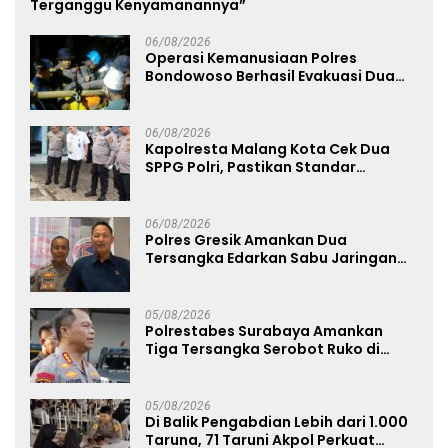
Terganggu Kenyamanannya”
06/08/2026
Operasi Kemanusiaan Polres
Bondowoso Berhasil Evakuasi Dua
Jenazah di Gunung Piramid
06/08/2026
Kapolresta Malang Kota Cek Dua
SPPG Polri, Pastikan Standar
Pemenuhan Gizi dan Pengelolaan
Limbah Berjalan Optimal
06/08/2026
Polres Gresik Amankan Dua
Tersangka Edarkan Sabu Jaringan
Bangkalan
05/08/2026
Polrestabes Surabaya Amankan
Tiga Tersangka Serobot Ruko di
Ngagel
05/08/2026
Di Balik Pengabdian Lebih dari 1.000
Taruna, 71 Taruni Akpol Perkuat