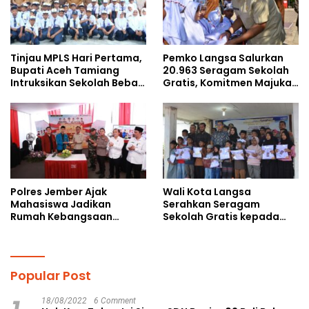
Tinjau MPLS Hari Pertama,
Pemko Langsa Salurkan
Bupati Aceh Tamiang
20.963 Seragam Sekolah
Intruksikan Sekolah Bebas
Gratis, Komitmen Majukan
Perundungan
Pendidikan
Polres Jember Ajak
Wali Kota Langsa
Mahasiswa Jadikan
Serahkan Seragam
Rumah Kebangsaan
Sekolah Gratis kepada
Ruang Kolaborasi Lahirkan
Anak Yatim Piatu di
Gagasan Konstruktif
Langsa Kota
Popular Post
18/08/2022
6 Comment