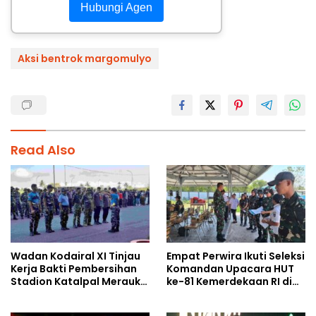
Hubungi Agen
Aksi bentrok margomulyo
Read Also
Wadan Kodairal XI Tinjau
Empat Perwira Ikuti Seleksi
Kerja Bakti Pembersihan
Komandan Upacara HUT
Stadion Katalpal Merauke,
ke-81 Kemerdekaan RI di
Jelang Upacara HUT Ke-81
Papua Selatan
Kemerdekaan RI