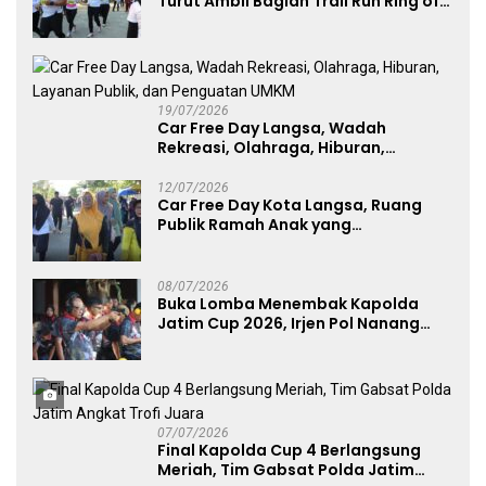
Turut Ambil Bagian Trail Run Ring of
Lawu 2026
19/07/2026
Car Free Day Langsa, Wadah
Rekreasi, Olahraga, Hiburan,
Layanan Publik, dan Penguatan
UMKM
12/07/2026
Car Free Day Kota Langsa, Ruang
Publik Ramah Anak yang
Menggerakkan UMKM dan Layanan
Publik
08/07/2026
Buka Lomba Menembak Kapolda
Jatim Cup 2026, Irjen Pol Nanang
Avianto Tekankan Profesionalisme
Penggunaan Senjata Api
07/07/2026
Final Kapolda Cup 4 Berlangsung
Meriah, Tim Gabsat Polda Jatim