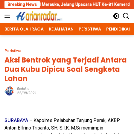
Skip
 Merauke, Jelang Upacara HUT Ke-81 Kemerdekaan RI
Breaking News
Pengga
to
content
BERITA OLAHRAGA
KEJAHATAN
PERISTIWA
PENDIDIKAN
Peristiwa
Aksi Bentrok yang Terjadi Antara
Dua Kubu Dipicu Soal Sengketa
Lahan
Redaksi
22/08/2021
SURABAYA
– Kapolres Pelabuhan Tanjung Perak, AKBP
Anton Elfrino Trisanto, SH, S.I.K, M.Si memimpin