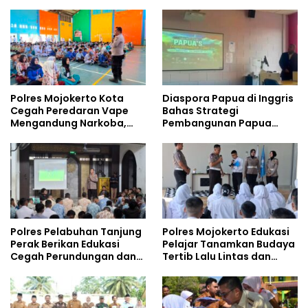
Tempati Kampus
Safety
Polres Mojokerto Kota
Diaspora Papua di Inggris
Cegah Peredaran Vape
Bahas Strategi
Mengandung Narkoba,
Pembangunan Papua
Gencarkan Sosialisasi di
bersama Mahasiswa
Kalangan Remaja
Doktoral Internasional
Polres Pelabuhan Tanjung
Polres Mojokerto Edukasi
Perak Berikan Edukasi
Pelajar Tanamkan Budaya
Cegah Perundungan dan
Tertib Lalu Lintas dan
Bijak Bermedia Sosial
Cegah Perundungan
kepada Pelajar MPLS