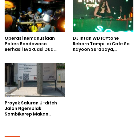
Operasi Kemanusiaan
DJ Intan WD ICYtone
Polres Bondowoso
Reborn Tampil di Cafe So
Berhasil Evakuasi Dua
Kayoon Surabaya,
Jenazah di Gunung
Suasana Malam Makin
Piramid
Meriah
Proyek Saluran U-ditch
Jalan Ngemplak
Sambikerep Makan
Korban, Uang Rakyat
Digelontorkan Bukan
untuk Perangkap Maut
Warga