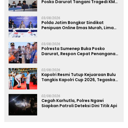
Posko Darurat Tangani Tragedi KMP
Mutiara Sentosa II
03/08/2026
Polda Jatim Bongkar Sindikat
Penipuan Online Emas Murah, Lima
Tersangka Diantaranya Warga
Binaan Lapas Diamankan
03/08/2026
Polresta Sumenep Buka Posko
Darurat, Respon Cepat Penanganan
Korban Kebakaran KM Mutiara
Sentosa 2
02/08/2026
Kapolri Resmi Tutup Kejuaraan Bulu
Tangkis Kapolri Cup 2026, Tegaskan
Komitmen Polri Dukung Prestasi
Atlet Nasional
02/08/2026
Cegah Karhutla, Polres Ngawi
Siapkan Patroli Deteksi Dini Titik Api