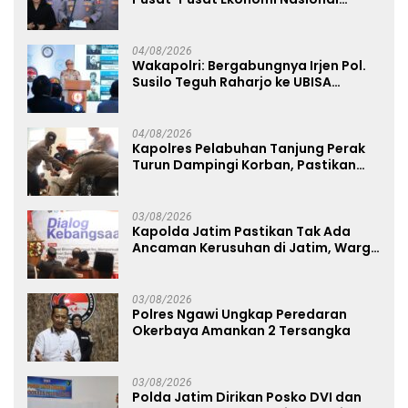
Tetap Kondusif
04/08/2026
Wakapolri: Bergabungnya Irjen Pol.
Susilo Teguh Raharjo ke UBISA
Perkuat Jejaring Nasional Pusat
Studi Kepolisian
04/08/2026
Kapolres Pelabuhan Tanjung Perak
Turun Dampingi Korban, Pastikan
Penanganan Kebakaran KM Mutiara
Sentosa 2 Berjalan Maksimal
03/08/2026
Kapolda Jatim Pastikan Tak Ada
Ancaman Kerusuhan di Jatim, Warga
Diminta Tak Percaya Hoaks
03/08/2026
Polres Ngawi Ungkap Peredaran
Okerbaya Amankan 2 Tersangka
03/08/2026
Polda Jatim Dirikan Posko DVI dan