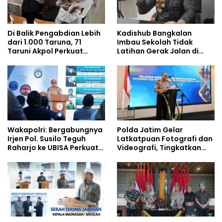
Di Balik Pengabdian Lebih
Kadishub Bangkalan
dari 1.000 Taruna, 71
Imbau Sekolah Tidak
Taruni Akpol Perkuat
Latihan Gerak Jalan di
Pembentukan Karakter
Jalan Raya
Siswa Sekolah Rakyat
Wakapolri: Bergabungnya
Polda Jatim Gelar
Irjen Pol. Susilo Teguh
Latkatpuan Fotografi dan
Raharjo ke UBISA Perkuat
Videografi, Tingkatkan
Jejaring Nasional Pusat
Kompetensi Personel di
Studi Kepolisian
Era Digital