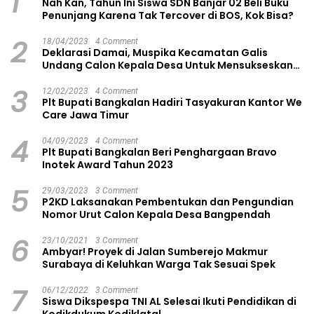
1
Nah Kan, Tahun Ini Siswa SDN Banjar 02 Beli Buku
Penunjang Karena Tak Tercover di BOS, Kok Bisa?
2
18/04/2023
4 Comment
Deklarasi Damai, Muspika Kecamatan Galis
Undang Calon Kepala Desa Untuk Mensukseskan
Pilkades Aman dan Damai
3
12/02/2023
4 Comment
Plt Bupati Bangkalan Hadiri Tasyakuran Kantor We
Care Jawa Timur
4
04/09/2023
4 Comment
Plt Bupati Bangkalan Beri Penghargaan Bravo
Inotek Award Tahun 2023
5
29/03/2023
3 Comment
P2KD Laksanakan Pembentukan dan Pengundian
Nomor Urut Calon Kepala Desa Bangpendah
6
23/10/2021
3 Comment
Ambyar! Proyek di Jalan Sumberejo Makmur
Surabaya di Keluhkan Warga Tak Sesuai Spek
7
06/12/2022
3 Comment
Siswa Dikspespa TNI AL Selesai Ikuti Pendidikan di
Kodikdukum Kodiklatal