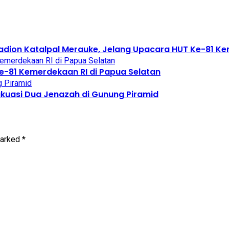
tadion Katalpal Merauke, Jelang Upacara HUT Ke-81 K
e-81 Kemerdekaan RI di Papua Selatan
kuasi Dua Jenazah di Gunung Piramid
marked
*