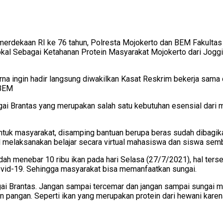
merdekaan RI ke 76 tahun, Polresta Mojokerto dan BEM Fakulta
okal Sebagai Ketahanan Protein Masyarakat Mojokerto dari Joggi
na ingin hadir langsung diwakilkan Kasat Reskrim bekerja sama
 BEM
 Brantas yang merupakan salah satu kebutuhan esensial dari ma
untuk masyarakat, disamping bantuan berupa beras sudah dibagi
l melaksanakan belajar secara virtual mahasiswa dan siswa semba
h menebar 10 ribu ikan pada hari Selasa (27/7/2021), hal ters
ovid-19. Sehingga masyarakat bisa memanfaatkan sungai.
ai Brantas. Jangan sampai tercemar dan jangan sampai sungai 
 pangan. Seperti ikan yang merupakan protein dari hewani karen