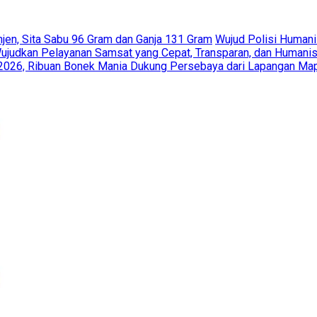
en, Sita Sabu 96 Gram dan Ganja 131 Gram
Wujud Polisi Humani
Wujudkan Pelayanan Samsat yang Cepat, Transparan, dan Humani
n 2026, Ribuan Bonek Mania Dukung Persebaya dari Lapangan Ma