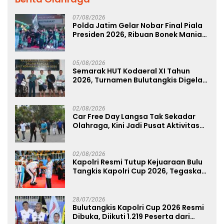
07/08/2026
Polda Jatim Gelar Nobar Final Piala
Presiden 2026, Ribuan Bonek Mania
Dukung Persebaya dari Lapangan
Mapolda
05/08/2026
Semarak HUT Kodaeral XI Tahun
2026, Turnamen Bulutangkis Digelar
untuk Cetak Atlet Berprestasi dan
Perkuat Soliditas Prajurit
02/08/2026
Car Free Day Langsa Tak Sekadar
Olahraga, Kini Jadi Pusat Aktivitas
dan Pelayanan Publik
02/08/2026
Kapolri Resmi Tutup Kejuaraan Bulu
Tangkis Kapolri Cup 2026, Tegaskan
Komitmen Polri Dukung Prestasi
Atlet Nasional
28/07/2026
Bulutangkis Kapolri Cup 2026 Resmi
Dibuka, Diikuti 1.219 Peserta dari