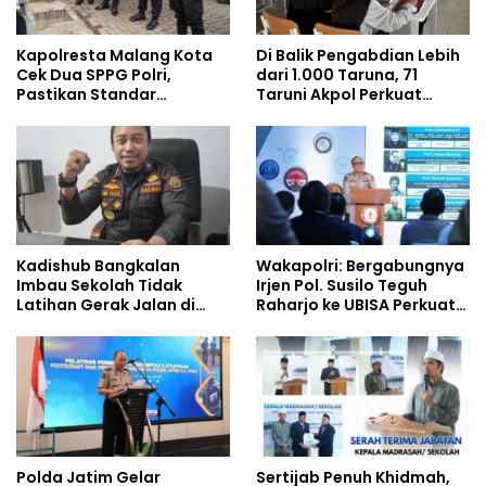
Kapolresta Malang Kota
Di Balik Pengabdian Lebih
Cek Dua SPPG Polri,
dari 1.000 Taruna, 71
Pastikan Standar
Taruni Akpol Perkuat
Pemenuhan Gizi dan
Pembentukan Karakter
Pengelolaan Limbah
Siswa Sekolah Rakyat
Berjalan Optimal
Kadishub Bangkalan
Wakapolri: Bergabungnya
Imbau Sekolah Tidak
Irjen Pol. Susilo Teguh
Latihan Gerak Jalan di
Raharjo ke UBISA Perkuat
Jalan Raya
Jejaring Nasional Pusat
Studi Kepolisian
Polda Jatim Gelar
Sertijab Penuh Khidmah,