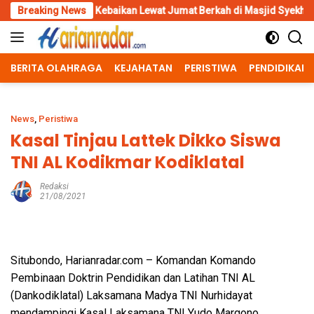
Skip
 Kebaikan Lewat Jumat Berkah di Masjid Syekh Ahmad Ibrahim
Breaking News
to
content
BERITA OLAHRAGA
KEJAHATAN
PERISTIWA
PENDIDIKAN
News
,
Peristiwa
Kasal Tinjau Lattek Dikko Siswa
TNI AL Kodikmar Kodiklatal
Redaksi
21/08/2021
Situbondo, Harianradar.com – Komandan Komando
Pembinaan Doktrin Pendidikan dan Latihan TNI AL
(Dankodiklatal) Laksamana Madya TNI Nurhidayat
mendampingi Kasal Laksamana TNI Yudo Margono,