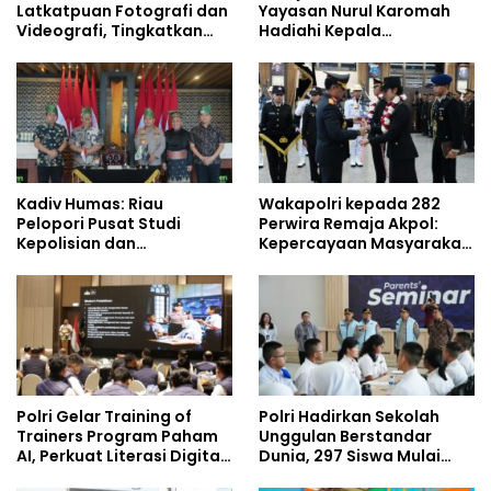
Latkatpuan Fotografi dan
Yayasan Nurul Karomah
Videografi, Tingkatkan
Hadiahi Kepala
Kompetensi Personel di
Demisioner Voucher
Era Digital
Umrah
Kadiv Humas: Riau
Wakapolri kepada 282
Pelopori Pusat Studi
Perwira Remaja Akpol:
Kepolisian dan
Kepercayaan Masyarakat
Lingkungan, Green
Dibangun dari Integritas
Policing Masuki Babak
Baru
Polri Gelar Training of
Polri Hadirkan Sekolah
Trainers Program Paham
Unggulan Berstandar
AI, Perkuat Literasi Digital
Dunia, 297 Siswa Mulai
Pelajar
Tempati Kampus