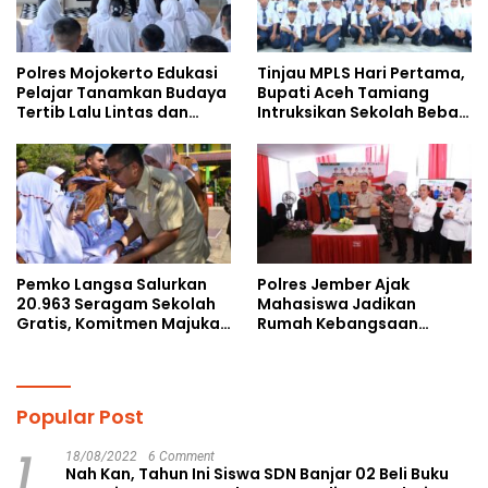
Polres Mojokerto Edukasi
Tinjau MPLS Hari Pertama,
Pelajar Tanamkan Budaya
Bupati Aceh Tamiang
Tertib Lalu Lintas dan
Intruksikan Sekolah Bebas
Cegah Perundungan
Perundungan
Pemko Langsa Salurkan
Polres Jember Ajak
20.963 Seragam Sekolah
Mahasiswa Jadikan
Gratis, Komitmen Majukan
Rumah Kebangsaan
Pendidikan
Ruang Kolaborasi Lahirkan
Gagasan Konstruktif
Popular Post
1
18/08/2022
6 Comment
Nah Kan, Tahun Ini Siswa SDN Banjar 02 Beli Buku