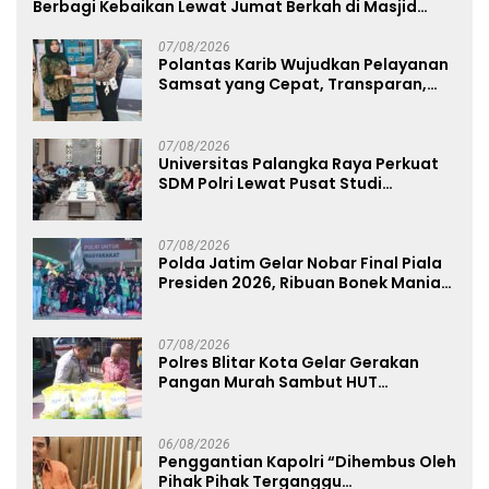
Berbagi Kebaikan Lewat Jumat Berkah di Masjid
Syekh Ahmad Ibrahim
07/08/2026
Polantas Karib Wujudkan Pelayanan
Samsat yang Cepat, Transparan,
dan Humanis
07/08/2026
Universitas Palangka Raya Perkuat
SDM Polri Lewat Pusat Studi
Kepolisian
07/08/2026
Polda Jatim Gelar Nobar Final Piala
Presiden 2026, Ribuan Bonek Mania
Dukung Persebaya dari Lapangan
Mapolda
07/08/2026
Polres Blitar Kota Gelar Gerakan
Pangan Murah Sambut HUT
Kemerdekaan RI ke-81
06/08/2026
Penggantian Kapolri “Dihembus Oleh
Pihak Pihak Terganggu