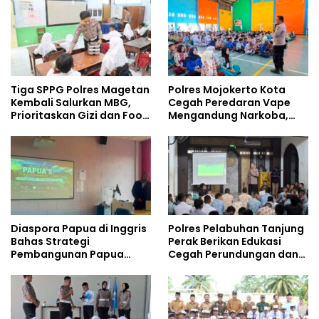
Tiga SPPG Polres Magetan
Polres Mojokerto Kota
Kembali Salurkan MBG,
Cegah Peredaran Vape
Prioritaskan Gizi dan Food
Mengandung Narkoba,
Safety
Gencarkan Sosialisasi di
Kalangan Remaja
Diaspora Papua di Inggris
Polres Pelabuhan Tanjung
Bahas Strategi
Perak Berikan Edukasi
Pembangunan Papua
Cegah Perundungan dan
bersama Mahasiswa
Bijak Bermedia Sosial
Doktoral Internasional
kepada Pelajar MPLS