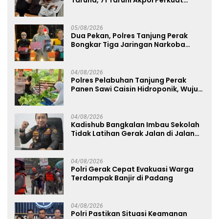
Taruna, 71 Taruni Akpol Perkuat
Pembentukan Karakter Siswa
Sekolah Rakyat
05/08/2026
Dua Pekan, Polres Tanjung Perak
Bongkar Tiga Jaringan Narkoba
22,76 Gram Sabu dan Pil Ekstasi
04/08/2026
Polres Pelabuhan Tanjung Perak
Panen Sawi Caisin Hidroponik, Wujud
Nyata Dukung Ketahanan Pangan
Nasional
04/08/2026
Kadishub Bangkalan Imbau Sekolah
Tidak Latihan Gerak Jalan di Jalan
Raya
04/08/2026
Polri Gerak Cepat Evakuasi Warga
Terdampak Banjir di Padang
04/08/2026
Polri Pastikan Situasi Keamanan