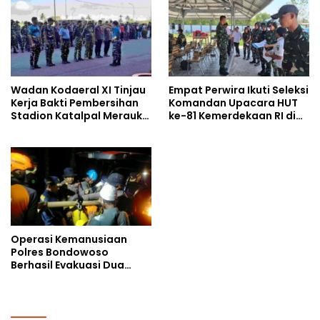
Ahmad Ibrahim
Wadan Kodaeral XI Tinjau
Empat Perwira Ikuti Seleksi
Kerja Bakti Pembersihan
Komandan Upacara HUT
Stadion Katalpal Merauke,
ke-81 Kemerdekaan RI di
Jelang Upacara HUT Ke-81
Papua Selatan
Kemerdekaan RI
Operasi Kemanusiaan
Polres Bondowoso
Berhasil Evakuasi Dua
Jenazah di Gunung
Piramid