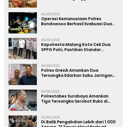
Kenyamanannya”
06/08/2026
Operasi Kemanusiaan Polres
Bondowoso Berhasil Evakuasi Dua
Jenazah di Gunung Piramid
06/08/2026
Kapolresta Malang Kota Cek Dua
SPPG Polri, Pastikan Standar
Pemenuhan Gizi dan Pengelolaan
Limbah Berjalan Optimal
06/08/2026
Polres Gresik Amankan Dua
Tersangka Edarkan Sabu Jaringan
Bangkalan
05/08/2026
Polrestabes Surabaya Amankan
Tiga Tersangka Serobot Ruko di
Ngagel
05/08/2026
Di Balik Pengabdian Lebih dari 1.000