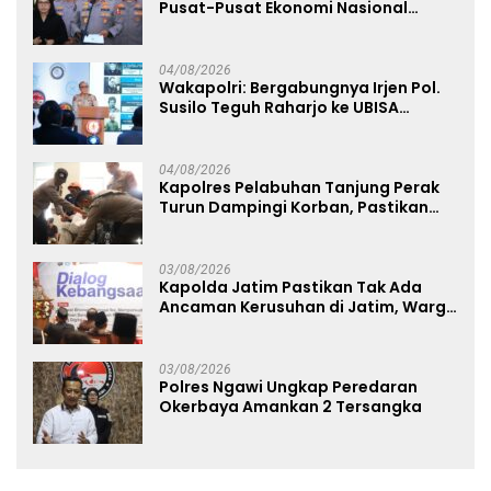
Pusat-Pusat Ekonomi Nasional
Tetap Kondusif
04/08/2026
Wakapolri: Bergabungnya Irjen Pol.
Susilo Teguh Raharjo ke UBISA
Perkuat Jejaring Nasional Pusat
Studi Kepolisian
04/08/2026
Kapolres Pelabuhan Tanjung Perak
Turun Dampingi Korban, Pastikan
Penanganan Kebakaran KM Mutiara
Sentosa 2 Berjalan Maksimal
03/08/2026
Kapolda Jatim Pastikan Tak Ada
Ancaman Kerusuhan di Jatim, Warga
Diminta Tak Percaya Hoaks
03/08/2026
Polres Ngawi Ungkap Peredaran
Okerbaya Amankan 2 Tersangka