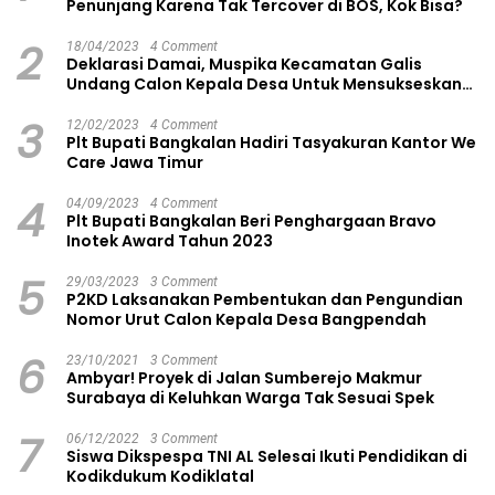
Penunjang Karena Tak Tercover di BOS, Kok Bisa?
2
18/04/2023
4 Comment
Deklarasi Damai, Muspika Kecamatan Galis
Undang Calon Kepala Desa Untuk Mensukseskan
Pilkades Aman dan Damai
3
12/02/2023
4 Comment
Plt Bupati Bangkalan Hadiri Tasyakuran Kantor We
Care Jawa Timur
4
04/09/2023
4 Comment
Plt Bupati Bangkalan Beri Penghargaan Bravo
Inotek Award Tahun 2023
5
29/03/2023
3 Comment
P2KD Laksanakan Pembentukan dan Pengundian
Nomor Urut Calon Kepala Desa Bangpendah
6
23/10/2021
3 Comment
Ambyar! Proyek di Jalan Sumberejo Makmur
Surabaya di Keluhkan Warga Tak Sesuai Spek
7
06/12/2022
3 Comment
Siswa Dikspespa TNI AL Selesai Ikuti Pendidikan di
Kodikdukum Kodiklatal