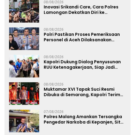
08/08/2026
Inovasi Srikandi Care, Cara Polres
Lamongan Dekatkan Diri ke
Masyarakat
08/08/2026
Polri Pastikan Proses Pemeriksaan
Personel di Aceh Dilaksanakan
Secara Profesional dan Transparan
08/08/2026
Kapolri Dukung Dialog Penyusunan
RUU Ketenagakerjaan, Siap Jadi
Jembatan Aspirasi Buruh
08/08/2026
Muktamar XVI Tapak Suci Resmi
Dibuka di Semarang, Kapolri Terima
Anugerah Anggota Kehormatan
07/08/2026
Polres Malang Amankan Tersangka
Pengedar Narkoba di Kepanjen, Sita
Sabu 96 Gram dan Ganja 131 Gram