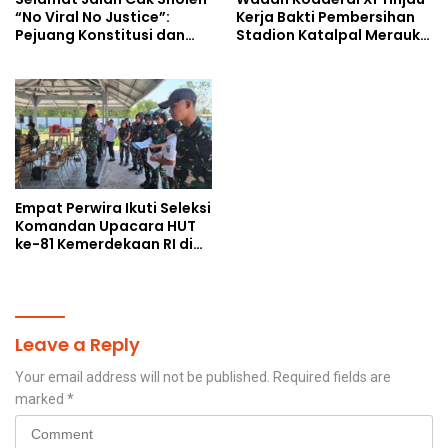
“No Viral No Justice”:
Kerja Bakti Pembersihan
Pejuang Konstitusi dan
Stadion Katalpal Merauke,
Suara Rakyat Kecil
Jelang Upacara HUT Ke-81
Kemerdekaan RI
Empat Perwira Ikuti Seleksi
Komandan Upacara HUT
ke-81 Kemerdekaan RI di
Papua Selatan
Leave a Reply
Your email address will not be published.
Required fields are
marked
*