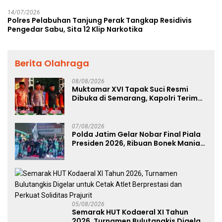
14/07/2026
Polres Pelabuhan Tanjung Perak Tangkap Residivis
Pengedar Sabu, Sita 12 Klip Narkotika
Berita Olahraga
08/08/2026
Muktamar XVI Tapak Suci Resmi
Dibuka di Semarang, Kapolri Terima
Anugerah Anggota Kehormatan
07/08/2026
Polda Jatim Gelar Nobar Final Piala
Presiden 2026, Ribuan Bonek Mania
Dukung Persebaya dari Lapangan
Mapolda
05/08/2026
Semarak HUT Kodaeral XI Tahun
2026, Turnamen Bulutangkis Digelar