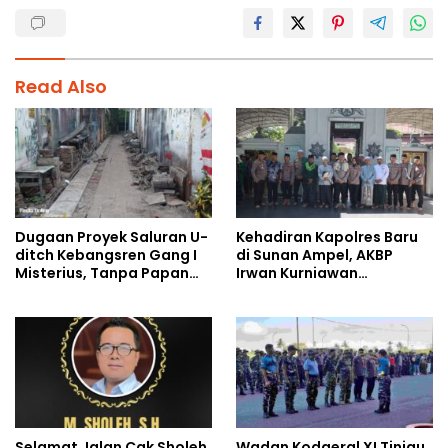
Read Also
Dugaan Proyek Saluran U-
Kehadiran Kapolres Baru
ditch Kebangsren Gang I
di Sunan Ampel, AKBP
Misterius, Tanpa Papan
Irwan Kurniawan
Nama: Penunjukan
Teguhkan Sinergi Polri dan
Langsung Apa Liar?
Ulama
Selamat Jalan Cak Sholeh
Wadan Kodaeral XI Tinjau