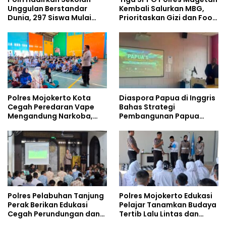
Unggulan Berstandar
Kembali Salurkan MBG,
Dunia, 297 Siswa Mulai
Prioritaskan Gizi dan Food
Tempati Kampus
Safety
Polres Mojokerto Kota
Diaspora Papua di Inggris
Cegah Peredaran Vape
Bahas Strategi
Mengandung Narkoba,
Pembangunan Papua
Gencarkan Sosialisasi di
bersama Mahasiswa
Kalangan Remaja
Doktoral Internasional
Polres Pelabuhan Tanjung
Polres Mojokerto Edukasi
Perak Berikan Edukasi
Pelajar Tanamkan Budaya
Cegah Perundungan dan
Tertib Lalu Lintas dan
Bijak Bermedia Sosial
Cegah Perundungan