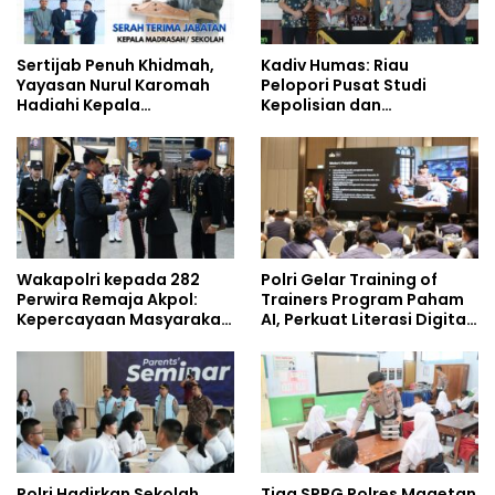
Sertijab Penuh Khidmah,
Kadiv Humas: Riau
Yayasan Nurul Karomah
Pelopori Pusat Studi
Hadiahi Kepala
Kepolisian dan
Demisioner Voucher
Lingkungan, Green
Umrah
Policing Masuki Babak
Baru
Wakapolri kepada 282
Polri Gelar Training of
Perwira Remaja Akpol:
Trainers Program Paham
Kepercayaan Masyarakat
AI, Perkuat Literasi Digital
Dibangun dari Integritas
Pelajar
Polri Hadirkan Sekolah
Tiga SPPG Polres Magetan