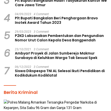
3
Plt Bupati Bangkalan Hadiri Tasyakuran Kantor We
Care Jawa Timur
4
04/09/2023
4 Comment
Plt Bupati Bangkalan Beri Penghargaan Bravo
Inotek Award Tahun 2023
5
29/03/2023
3 Comment
P2KD Laksanakan Pembentukan dan Pengundian
Nomor Urut Calon Kepala Desa Bangpendah
6
23/10/2021
3 Comment
Ambyar! Proyek di Jalan Sumberejo Makmur
Surabaya di Keluhkan Warga Tak Sesuai Spek
7
06/12/2022
3 Comment
Siswa Dikspespa TNI AL Selesai Ikuti Pendidikan di
Kodikdukum Kodiklatal
Berita Kriminal