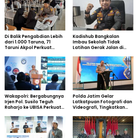
Berjalan Optimal
Di Balik Pengabdian Lebih
Kadishub Bangkalan
dari 1.000 Taruna, 71
Imbau Sekolah Tidak
Taruni Akpol Perkuat
Latihan Gerak Jalan di
Pembentukan Karakter
Jalan Raya
Siswa Sekolah Rakyat
Wakapolri: Bergabungnya
Polda Jatim Gelar
Irjen Pol. Susilo Teguh
Latkatpuan Fotografi dan
Raharjo ke UBISA Perkuat
Videografi, Tingkatkan
Jejaring Nasional Pusat
Kompetensi Personel di
Studi Kepolisian
Era Digital