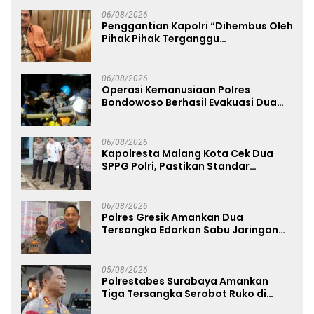
06/08/2026
Penggantian Kapolri “Dihembus Oleh
Pihak Pihak Terganggu
Kenyamanannya”
06/08/2026
Operasi Kemanusiaan Polres
Bondowoso Berhasil Evakuasi Dua
Jenazah di Gunung Piramid
06/08/2026
Kapolresta Malang Kota Cek Dua
SPPG Polri, Pastikan Standar
Pemenuhan Gizi dan Pengelolaan
Limbah Berjalan Optimal
06/08/2026
Polres Gresik Amankan Dua
Tersangka Edarkan Sabu Jaringan
Bangkalan
05/08/2026
Polrestabes Surabaya Amankan
Tiga Tersangka Serobot Ruko di
Ngagel