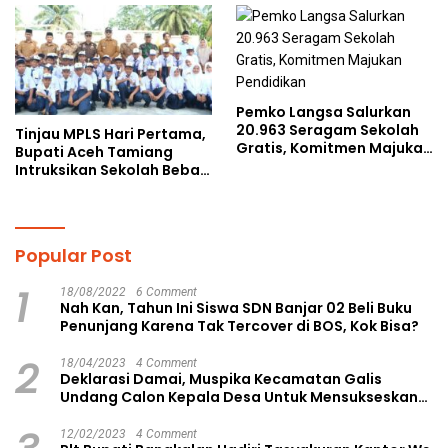
kepada Pelajar MPLS
Pemko Langsa Salurkan
20.963 Seragam Sekolah
Tinjau MPLS Hari Pertama,
Gratis, Komitmen Majukan
Bupati Aceh Tamiang
Pendidikan
Intruksikan Sekolah Bebas
Perundungan
Popular Post
1
18/08/2022
6 Comment
Nah Kan, Tahun Ini Siswa SDN Banjar 02 Beli Buku
Penunjang Karena Tak Tercover di BOS, Kok Bisa?
2
18/04/2023
4 Comment
Deklarasi Damai, Muspika Kecamatan Galis
Undang Calon Kepala Desa Untuk Mensukseskan
Pilkades Aman dan Damai
12/02/2023
4 Comment