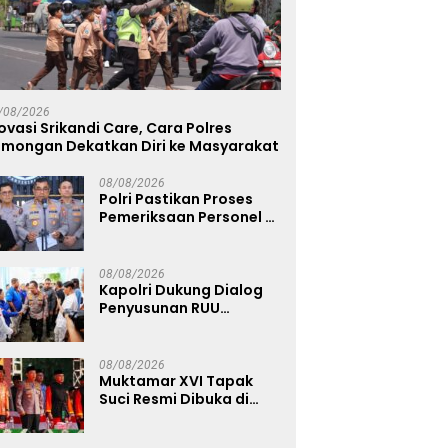
/08/2026
ovasi Srikandi Care, Cara Polres
amongan Dekatkan Diri ke Masyarakat
08/08/2026
Polri Pastikan Proses
Pemeriksaan Personel di
Aceh Dilaksanakan
Secara Profesional dan
Transparan
08/08/2026
Kapolri Dukung Dialog
Penyusunan RUU
Ketenagakerjaan, Siap
Jadi Jembatan Aspirasi
Buruh
08/08/2026
Muktamar XVI Tapak
Suci Resmi Dibuka di
Semarang, Kapolri
Terima Anugerah