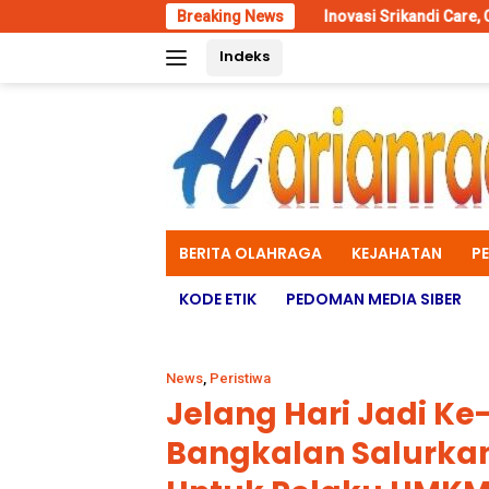
Skip
Breaking News
Inovasi Srikandi Care, Cara Polres La
to
Indeks
content
BERITA OLAHRAGA
KEJAHATAN
P
KODE ETIK
PEDOMAN MEDIA SIBER
News
,
Peristiwa
Jelang Hari Jadi Ke
Bangkalan Salurka