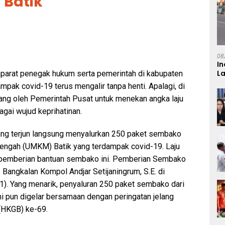
 Batik
08
In
L
aparat penegak hukum serta pemerintah di kabupaten
pak covid-19 terus mengalir tanpa henti. Apalagi, di
ang oleh Pemerintah Pusat untuk menekan angka laju
gai wujud keprihatinan.
 yang terjun langsung menyalurkan 250 paket sembako
engah (UMKM) Batik yang terdampak covid-19. Laju
k pemberian bantuan sembako ini. Pemberian Sembako
 Bangkalan Kompol Andjar Setijaningrum, S.E. di
). Yang menarik, penyaluran 250 paket sembako dari
ini pun digelar bersamaan dengan peringatan jelang
 (HKGB) ke-69.