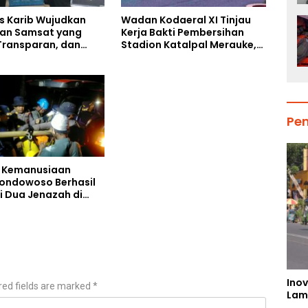
s Karib Wujudkan
Wadan Kodaeral XI Tinjau
an Samsat yang
Kerja Bakti Pembersihan
Transparan, dan
Stadion Katalpal Merauke,
s
Jelang Upacara HUT Ke-81
Kemerdekaan RI
Pe
 Kemanusiaan
Bondowoso Berhasil
i Dua Jenazah di
Piramid
Inov
red fields are marked
*
Lam