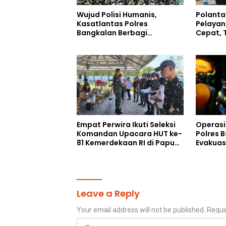
Wujud Polisi Humanis,
Polanta
Kasatlantas Polres
Pelayan
Bangkalan Berbagi
Cepat, 
Kebaikan Lewat Jumat
Humani
Berkah di Masjid Syekh
Ahmad Ibrahim
Empat Perwira Ikuti Seleksi
Operasi
Komandan Upacara HUT ke-
Polres 
81 Kemerdekaan RI di Papua
Evakuas
Selatan
Gunung 
Leave a Reply
Your email address will not be published.
Requi