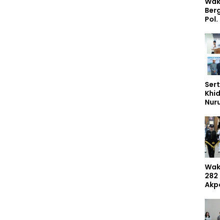
Wak
Ber
Pol.
Rah
Perk
Nas
Stud
Sert
Khi
Nur
Had
Dem
Umr
Wak
282
Akp
Mas
Dib
Inte