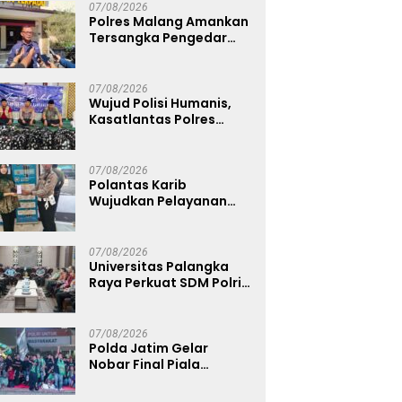
Anggota Kehormatan
07/08/2026
Polres Malang Amankan
Tersangka Pengedar
Narkoba di Kepanjen,
Sita Sabu 96 Gram dan
Ganja 131 Gram
07/08/2026
Wujud Polisi Humanis,
Kasatlantas Polres
Bangkalan Berbagi
Kebaikan Lewat Jumat
Berkah di Masjid Syekh
07/08/2026
Ahmad Ibrahim
Polantas Karib
Wujudkan Pelayanan
Samsat yang Cepat,
Transparan, dan
Humanis
07/08/2026
Universitas Palangka
Raya Perkuat SDM Polri
Lewat Pusat Studi
Kepolisian
07/08/2026
Polda Jatim Gelar
Nobar Final Piala
Presiden 2026, Ribuan
Bonek Mania Dukung