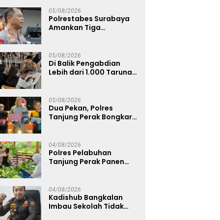
Bangkalan
05/08/2026
Polrestabes Surabaya
Amankan Tiga
Tersangka Serobot
Ruko di Ngagel
05/08/2026
Di Balik Pengabdian
Lebih dari 1.000 Taruna,
71 Taruni Akpol Perkuat
Pembentukan Karakter
Siswa Sekolah Rakyat
05/08/2026
Dua Pekan, Polres
Tanjung Perak Bongkar
Tiga Jaringan Narkoba
22,76 Gram Sabu dan Pil
Ekstasi
04/08/2026
Polres Pelabuhan
Tanjung Perak Panen
Sawi Caisin Hidroponik,
Wujud Nyata Dukung
Ketahanan Pangan
04/08/2026
Nasional
Kadishub Bangkalan
Imbau Sekolah Tidak
Latihan Gerak Jalan di