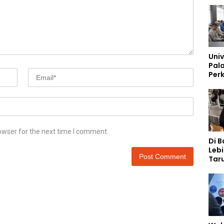
Univ
Pal
Perk
Lew
Kep
owser for the next time I comment.
Di 
Lebi
Taru
Akp
Pem
Kar
Sek