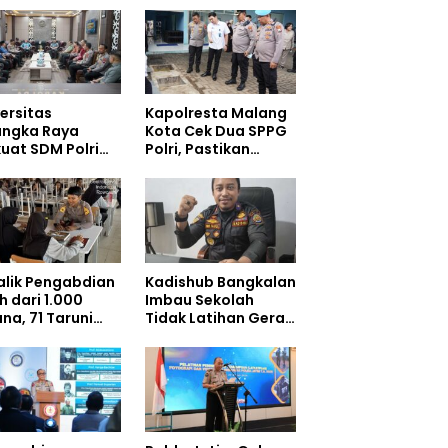
ersitas
Kapolresta Malang
angka Raya
Kota Cek Dua SPPG
uat SDM Polri
Polri, Pastikan
at Pusat Studi
Standar Pemenuhan
olisian
Gizi dan
Pengelolaan Limbah
Berjalan Optimal
Balik Pengabdian
Kadishub Bangkalan
h dari 1.000
Imbau Sekolah
na, 71 Taruni
Tidak Latihan Gerak
ol Perkuat
Jalan di Jalan Raya
bentukan
akter Siswa
olah Rakyat