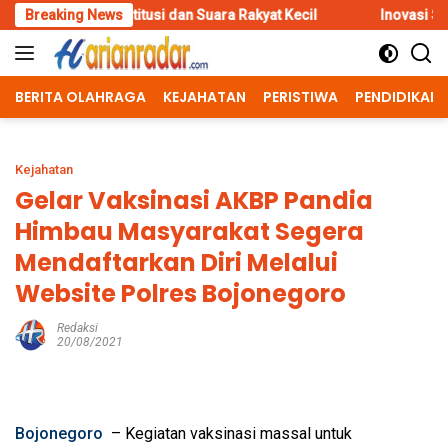
Skip
itusi dan Suara Rakyat Kecil
Breaking News
Inovasi Srikandi Care, Cara P
to
content
BERITA OLAHRAGA
KEJAHATAN
PERISTIWA
PENDIDIKAN
Kejahatan
Gelar Vaksinasi AKBP Pandia
Himbau Masyarakat Segera
Mendaftarkan Diri Melalui
Website Polres Bojonegoro
Redaksi
20/08/2021
Bojonegoro
– Kegiatan vaksinasi massal untuk