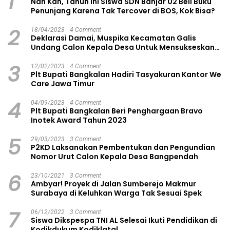
1
Nah Kan, Tahun Ini Siswa SDN Banjar 02 Beli Buku
Penunjang Karena Tak Tercover di BOS, Kok Bisa?
2
18/04/2023
4 Comment
Deklarasi Damai, Muspika Kecamatan Galis
Undang Calon Kepala Desa Untuk Mensukseskan
Pilkades Aman dan Damai
3
12/02/2023
4 Comment
Plt Bupati Bangkalan Hadiri Tasyakuran Kantor We
Care Jawa Timur
4
04/09/2023
4 Comment
Plt Bupati Bangkalan Beri Penghargaan Bravo
Inotek Award Tahun 2023
5
29/03/2023
3 Comment
P2KD Laksanakan Pembentukan dan Pengundian
Nomor Urut Calon Kepala Desa Bangpendah
6
23/10/2021
3 Comment
Ambyar! Proyek di Jalan Sumberejo Makmur
Surabaya di Keluhkan Warga Tak Sesuai Spek
7
06/12/2022
3 Comment
Siswa Dikspespa TNI AL Selesai Ikuti Pendidikan di
Kodikdukum Kodiklatal