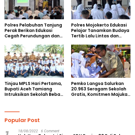
Polres Pelabuhan Tanjung
Polres Mojokerto Edukasi
Perak Berikan Edukasi
Pelajar Tanamkan Budaya
Cegah Perundungan dan
Tertib Lalu Lintas dan
Bijak Bermedia Sosial
Cegah Perundungan
kepada Pelajar MPLS
Tinjau MPLS Hari Pertama,
Pemko Langsa Salurkan
Bupati Aceh Tamiang
20.963 Seragam Sekolah
Intruksikan Sekolah Bebas
Gratis, Komitmen Majukan
Perundungan
Pendidikan
Popular Post
18/08/2022
6 Comment