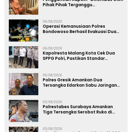
Pihak Pihak Terganggu
Kenyamanannya”
06/08/2026
Operasi Kemanusiaan Polres
Bondowoso Berhasil Evakuasi Dua
Jenazah di Gunung Piramid
06/08/2026
Kapolresta Malang Kota Cek Dua
SPPG Polri, Pastikan Standar
Pemenuhan Gizi dan Pengelolaan
Limbah Berjalan Optimal
06/08/2026
Polres Gresik Amankan Dua
Tersangka Edarkan Sabu Jaringan
Bangkalan
05/08/2026
Polrestabes Surabaya Amankan
Tiga Tersangka Serobot Ruko di
Ngagel
05/08/2026