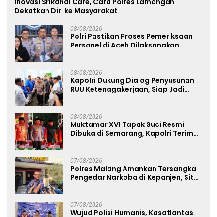
Inovasi Srikandi Care, Cara Polres Lamongan
Dekatkan Diri ke Masyarakat
08/08/2026
Polri Pastikan Proses Pemeriksaan
Personel di Aceh Dilaksanakan
Secara Profesional dan Transparan
08/08/2026
Kapolri Dukung Dialog Penyusunan
RUU Ketenagakerjaan, Siap Jadi
Jembatan Aspirasi Buruh
08/08/2026
Muktamar XVI Tapak Suci Resmi
Dibuka di Semarang, Kapolri Terima
Anugerah Anggota Kehormatan
07/08/2026
Polres Malang Amankan Tersangka
Pengedar Narkoba di Kepanjen, Sita
Sabu 96 Gram dan Ganja 131 Gram
07/08/2026
Wujud Polisi Humanis, Kasatlantas