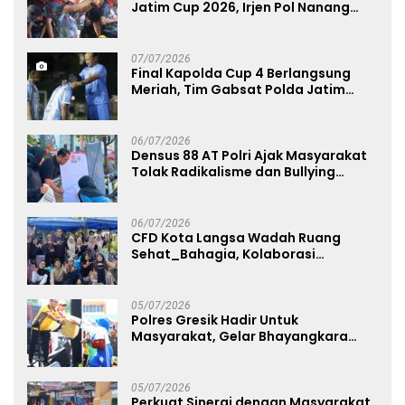
Jatim Cup 2026, Irjen Pol Nanang
Avianto Tekankan Profesionalisme
Penggunaan Senjata Api
07/07/2026
Final Kapolda Cup 4 Berlangsung
Meriah, Tim Gabsat Polda Jatim
Angkat Trofi Juara
06/07/2026
Densus 88 AT Polri Ajak Masyarakat
Tolak Radikalisme dan Bullying
melalui Kampanye Edukasi di Car
Free Day Makassar
06/07/2026
CFD Kota Langsa Wadah Ruang
Sehat_Bahagia, Kolaborasi
Panggung UMKM Bersama
Dekranasda Gerakan Ekonomi Lokal
05/07/2026
Polres Gresik Hadir Untuk
Masyarakat, Gelar Bhayangkara
Fest 2026 Pererat Kebersamaan
05/07/2026
Perkuat Sinergi dengan Masyarakat