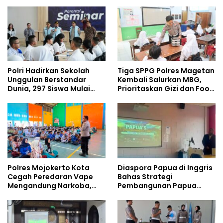
Dibangun dari Integritas
Pelajar
Polri Hadirkan Sekolah
Tiga SPPG Polres Magetan
Unggulan Berstandar
Kembali Salurkan MBG,
Dunia, 297 Siswa Mulai
Prioritaskan Gizi dan Food
Tempati Kampus
Safety
Polres Mojokerto Kota
Diaspora Papua di Inggris
Cegah Peredaran Vape
Bahas Strategi
Mengandung Narkoba,
Pembangunan Papua
Gencarkan Sosialisasi di
bersama Mahasiswa
Kalangan Remaja
Doktoral Internasional