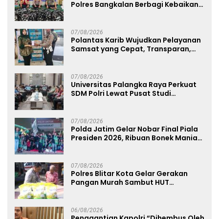
Polres Bangkalan Berbagi Kebaikan
Lewat Jumat Berkah di Masjid Syekh
Ahmad Ibrahim
07/08/2026
Polantas Karib Wujudkan Pelayanan
Samsat yang Cepat, Transparan,
dan Humanis
07/08/2026
Universitas Palangka Raya Perkuat
SDM Polri Lewat Pusat Studi
Kepolisian
07/08/2026
Polda Jatim Gelar Nobar Final Piala
Presiden 2026, Ribuan Bonek Mania
Dukung Persebaya dari Lapangan
Mapolda
07/08/2026
Polres Blitar Kota Gelar Gerakan
Pangan Murah Sambut HUT
Kemerdekaan RI ke-81
06/08/2026
Penggantian Kapolri “Dihembus Oleh