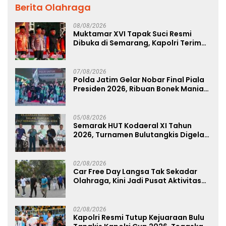
Berita Olahraga
08/08/2026
Muktamar XVI Tapak Suci Resmi
Dibuka di Semarang, Kapolri Terima
Anugerah Anggota Kehormatan
07/08/2026
Polda Jatim Gelar Nobar Final Piala
Presiden 2026, Ribuan Bonek Mania
Dukung Persebaya dari Lapangan
Mapolda
05/08/2026
Semarak HUT Kodaeral XI Tahun
2026, Turnamen Bulutangkis Digelar
untuk Cetak Atlet Berprestasi dan
Perkuat Soliditas Prajurit
02/08/2026
Car Free Day Langsa Tak Sekadar
Olahraga, Kini Jadi Pusat Aktivitas
dan Pelayanan Publik
02/08/2026
Kapolri Resmi Tutup Kejuaraan Bulu