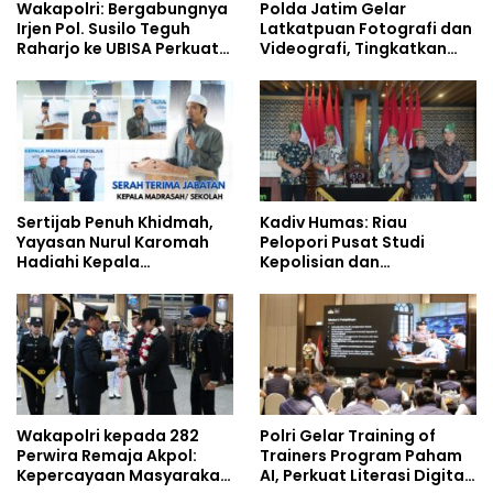
Wakapolri: Bergabungnya
Polda Jatim Gelar
Irjen Pol. Susilo Teguh
Latkatpuan Fotografi dan
Raharjo ke UBISA Perkuat
Videografi, Tingkatkan
Jejaring Nasional Pusat
Kompetensi Personel di
Studi Kepolisian
Era Digital
Sertijab Penuh Khidmah,
Kadiv Humas: Riau
Yayasan Nurul Karomah
Pelopori Pusat Studi
Hadiahi Kepala
Kepolisian dan
Demisioner Voucher
Lingkungan, Green
Umrah
Policing Masuki Babak
Baru
Wakapolri kepada 282
Polri Gelar Training of
Perwira Remaja Akpol:
Trainers Program Paham
Kepercayaan Masyarakat
AI, Perkuat Literasi Digital