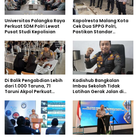
Universitas Palangka Raya
Kapolresta Malang Kota
Perkuat SDM Polri Lewat
Cek Dua SPPG Polri,
Pusat Studi Kepolisian
Pastikan Standar
Pemenuhan Gizi dan
Pengelolaan Limbah
Berjalan Optimal
Di Balik Pengabdian Lebih
Kadishub Bangkalan
dari 1.000 Taruna, 71
Imbau Sekolah Tidak
Taruni Akpol Perkuat
Latihan Gerak Jalan di
Pembentukan Karakter
Jalan Raya
Siswa Sekolah Rakyat