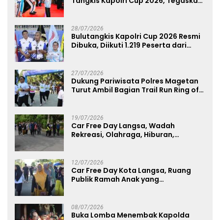
Tangkis Kapolri Cup 2026, Tegaskan
Komitmen Polri Dukung Prestasi
Atlet Nasional
28/07/2026
Bulutangkis Kapolri Cup 2026 Resmi
Dibuka, Diikuti 1.219 Peserta dari
Kategori Umum, Polri, dan Difabel
27/07/2026
Dukung Pariwisata Polres Magetan
Turut Ambil Bagian Trail Run Ring of
Lawu 2026
19/07/2026
Car Free Day Langsa, Wadah
Rekreasi, Olahraga, Hiburan,
Layanan Publik, dan Penguatan
UMKM
12/07/2026
Car Free Day Kota Langsa, Ruang
Publik Ramah Anak yang
Menggerakkan UMKM dan Layanan
Publik
08/07/2026
Buka Lomba Menembak Kapolda