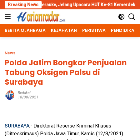
Skip
Merauke, Jelang Upacara HUT Ke-81 Kemerdekaan RI
Breaking News
Penggan
to
content
BERITA OLAHRAGA
KEJAHATAN
PERISTIWA
PENDIDIKAN
News
Polda Jatim Bongkar Penjualan
Tabung Oksigen Palsu di
Surabaya
Redaksi
18/08/2021
SURABAYA
,- Direktorat Reserse Kriminal Khusus
(Ditreskrimsus) Polda Jawa Timur, Kamis (12/8/2021)