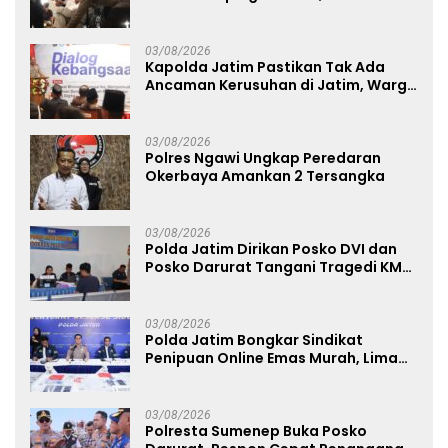
Penanganan Kebakaran KM Mutiara
Sentosa 2 Berjalan Maksimal
03/08/2026
Kapolda Jatim Pastikan Tak Ada
Ancaman Kerusuhan di Jatim, Warga
Diminta Tak Percaya Hoaks
03/08/2026
Polres Ngawi Ungkap Peredaran
Okerbaya Amankan 2 Tersangka
03/08/2026
Polda Jatim Dirikan Posko DVI dan
Posko Darurat Tangani Tragedi KMP
Mutiara Sentosa II
03/08/2026
Polda Jatim Bongkar Sindikat
Penipuan Online Emas Murah, Lima
Tersangka Diantaranya Warga
Binaan Lapas Diamankan
03/08/2026
Polresta Sumenep Buka Posko