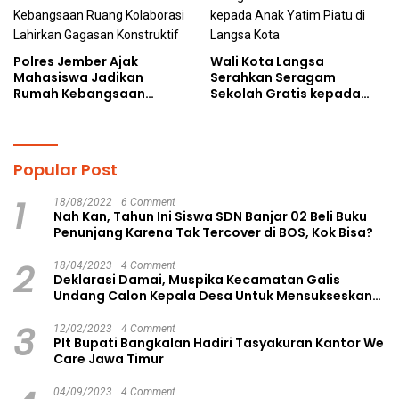
Polres Jember Ajak
Wali Kota Langsa
Mahasiswa Jadikan
Serahkan Seragam
Rumah Kebangsaan
Sekolah Gratis kepada
Ruang Kolaborasi Lahirkan
Anak Yatim Piatu di
Gagasan Konstruktif
Langsa Kota
Popular Post
1
18/08/2022
6 Comment
Nah Kan, Tahun Ini Siswa SDN Banjar 02 Beli Buku
Penunjang Karena Tak Tercover di BOS, Kok Bisa?
2
18/04/2023
4 Comment
Deklarasi Damai, Muspika Kecamatan Galis
Undang Calon Kepala Desa Untuk Mensukseskan
Pilkades Aman dan Damai
3
12/02/2023
4 Comment
Plt Bupati Bangkalan Hadiri Tasyakuran Kantor We
Care Jawa Timur
04/09/2023
4 Comment