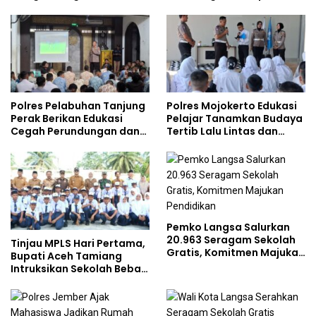
Gencarkan Sosialisasi di
bersama Mahasiswa
Kalangan Remaja
Doktoral Internasional
Polres Pelabuhan Tanjung
Polres Mojokerto Edukasi
Perak Berikan Edukasi
Pelajar Tanamkan Budaya
Cegah Perundungan dan
Tertib Lalu Lintas dan
Bijak Bermedia Sosial
Cegah Perundungan
kepada Pelajar MPLS
Pemko Langsa Salurkan
20.963 Seragam Sekolah
Tinjau MPLS Hari Pertama,
Gratis, Komitmen Majukan
Bupati Aceh Tamiang
Pendidikan
Intruksikan Sekolah Bebas
Perundungan