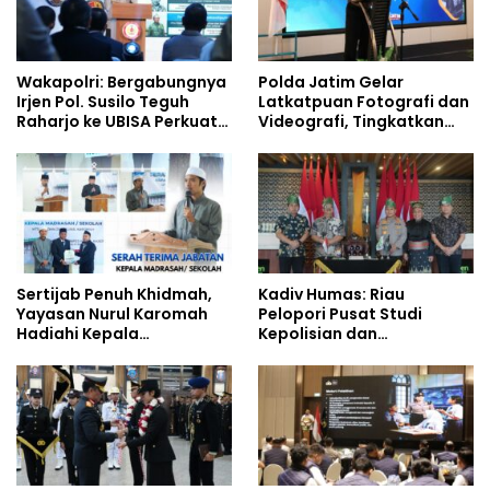
Wakapolri: Bergabungnya
Polda Jatim Gelar
Irjen Pol. Susilo Teguh
Latkatpuan Fotografi dan
Raharjo ke UBISA Perkuat
Videografi, Tingkatkan
Jejaring Nasional Pusat
Kompetensi Personel di
Studi Kepolisian
Era Digital
Sertijab Penuh Khidmah,
Kadiv Humas: Riau
Yayasan Nurul Karomah
Pelopori Pusat Studi
Hadiahi Kepala
Kepolisian dan
Demisioner Voucher
Lingkungan, Green
Umrah
Policing Masuki Babak
Baru