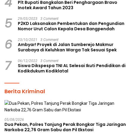
4
Plt Bupati Bangkalan Beri Penghargaan Bravo
Inotek Award Tahun 2023
5
29/03/2023
3 Comment
P2KD Laksanakan Pembentukan dan Pengundian
Nomor Urut Calon Kepala Desa Bangpendah
6
23/10/2021
3 Comment
Ambyar! Proyek di Jalan Sumberejo Makmur
Surabaya di Keluhkan Warga Tak Sesuai Spek
7
06/12/2022
3 Comment
Siswa Dikspespa TNI AL Selesai Ikuti Pendidikan di
Kodikdukum Kodiklatal
Berita Kriminal
05/08/2026
Dua Pekan, Polres Tanjung Perak Bongkar Tiga Jaringan
Narkoba 22,76 Gram Sabu dan Pil Ekstasi