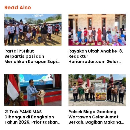
Read Also
Partai PSI Ikut
Rayakan Ultah Anak ke-8,
Berpartisipasi dan
Redaktur
Meriahkan Karapan Sapi
Harianradar.com Gelar
Piala AHY
Doa Bersama dan
Santunan Anak Yatim
21 Titik PAMSIMAS
Polsek Blega Gandeng
Dibangun di Bangkalan
Wartawan Gelar Jumat
Tahun 2026, Prioritaskan
Berkah, Bagikan Makanan
Wilayah Rawan
Gratis Kepada Pengguna