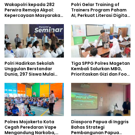
Wakapolri kepada 282
Polri Gelar Training of
Perwira Remaja Akpol:
Trainers Program Paham
Kepercayaan Masyarakat
AI, Perkuat Literasi Digital
Dibangun dari Integritas
Pelajar
Polri Hadirkan Sekolah
Tiga SPPG Polres Magetan
Unggulan Berstandar
Kembali Salurkan MBG,
Dunia, 297 Siswa Mulai
Prioritaskan Gizi dan Food
Tempati Kampus
Safety
Polres Mojokerto Kota
Diaspora Papua di Inggris
Cegah Peredaran Vape
Bahas Strategi
Mengandung Narkoba,
Pembangunan Papua