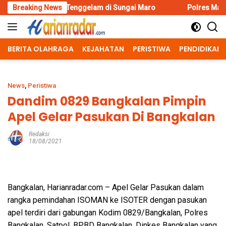
Skip
Tenggelam di Sungai Maro
Breaking News
Polres Malang Amankan Tersangk
to
content
BERITA OLAHRAGA
KEJAHATAN
PERISTIWA
PENDIDIKAN
News
,
Peristiwa
Dandim 0829 Bangkalan Pimpin
Apel Gelar Pasukan Di Bangkalan
Redaksi
18/08/2021
Bangkalan, Harianradar.com – Apel Gelar Pasukan dalam
rangka pemindahan ISOMAN ke ISOTER dengan pasukan
apel terdiri dari gabungan Kodim 0829/Bangkalan, Polres
Bangkalan, Satpol, BPBD Bangkalan, Dinkes Bangkalan yang