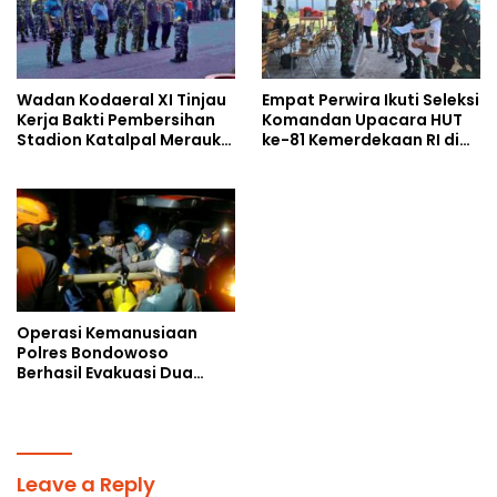
Wadan Kodaeral XI Tinjau
Empat Perwira Ikuti Seleksi
Kerja Bakti Pembersihan
Komandan Upacara HUT
Stadion Katalpal Merauke,
ke-81 Kemerdekaan RI di
Jelang Upacara HUT Ke-81
Papua Selatan
Kemerdekaan RI
Operasi Kemanusiaan
Polres Bondowoso
Berhasil Evakuasi Dua
Jenazah di Gunung
Piramid
Leave a Reply