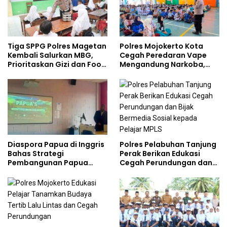
Tiga SPPG Polres Magetan
Polres Mojokerto Kota
Kembali Salurkan MBG,
Cegah Peredaran Vape
Prioritaskan Gizi dan Food
Mengandung Narkoba,
Safety
Gencarkan Sosialisasi di
Kalangan Remaja
Polres Pelabuhan Tanjung
Diaspora Papua di Inggris
Perak Berikan Edukasi
Bahas Strategi
Cegah Perundungan dan
Pembangunan Papua
Bijak Bermedia Sosial
bersama Mahasiswa
kepada Pelajar MPLS
Doktoral Internasional