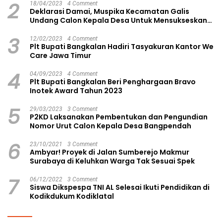
2
18/04/2023
4 Comment
Deklarasi Damai, Muspika Kecamatan Galis
Undang Calon Kepala Desa Untuk Mensukseskan
Pilkades Aman dan Damai
3
12/02/2023
4 Comment
Plt Bupati Bangkalan Hadiri Tasyakuran Kantor We
Care Jawa Timur
4
04/09/2023
4 Comment
Plt Bupati Bangkalan Beri Penghargaan Bravo
Inotek Award Tahun 2023
5
29/03/2023
3 Comment
P2KD Laksanakan Pembentukan dan Pengundian
Nomor Urut Calon Kepala Desa Bangpendah
6
23/10/2021
3 Comment
Ambyar! Proyek di Jalan Sumberejo Makmur
Surabaya di Keluhkan Warga Tak Sesuai Spek
7
06/12/2022
3 Comment
Siswa Dikspespa TNI AL Selesai Ikuti Pendidikan di
Kodikdukum Kodiklatal