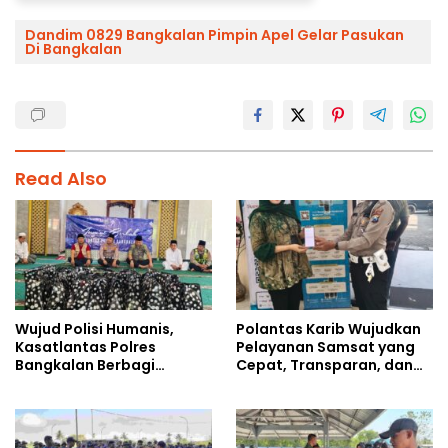
Dandim 0829 Bangkalan Pimpin Apel Gelar Pasukan
Di Bangkalan
Read Also
Wujud Polisi Humanis,
Polantas Karib Wujudkan
Kasatlantas Polres
Pelayanan Samsat yang
Bangkalan Berbagi
Cepat, Transparan, dan
Kebaikan Lewat Jumat
Humanis
Berkah di Masjid Syekh
Ahmad Ibrahim