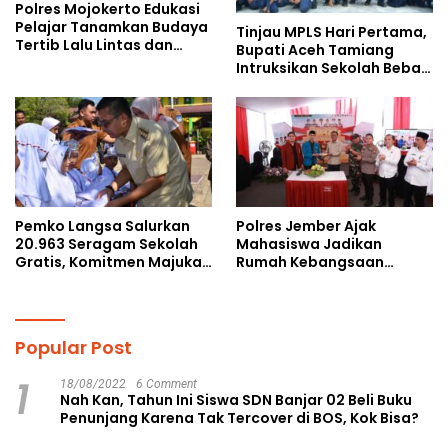
Polres Mojokerto Edukasi
Pelajar Tanamkan Budaya
Tinjau MPLS Hari Pertama,
Tertib Lalu Lintas dan
Bupati Aceh Tamiang
Cegah Perundungan
Intruksikan Sekolah Bebas
Perundungan
Pemko Langsa Salurkan
Polres Jember Ajak
20.963 Seragam Sekolah
Mahasiswa Jadikan
Gratis, Komitmen Majukan
Rumah Kebangsaan
Pendidikan
Ruang Kolaborasi Lahirkan
Gagasan Konstruktif
Popular Post
1
18/08/2022
6 Comment
Nah Kan, Tahun Ini Siswa SDN Banjar 02 Beli Buku
Penunjang Karena Tak Tercover di BOS, Kok Bisa?