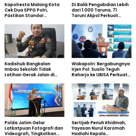
Kapolresta Malang Kota
Di Balik Pengabdian Lebih
Cek Dua SPPG Polri,
dari 1.000 Taruna, 71
Pastikan Standar
Taruni Akpol Perkuat
Pemenuhan Gizi dan
Pembentukan Karakter
Pengelolaan Limbah
Siswa Sekolah Rakyat
Berjalan Optimal
Kadishub Bangkalan
Wakapolri: Bergabungnya
Imbau Sekolah Tidak
Irjen Pol. Susilo Teguh
Latihan Gerak Jalan di
Raharjo ke UBISA Perkuat
Jalan Raya
Jejaring Nasional Pusat
Studi Kepolisian
Polda Jatim Gelar
Sertijab Penuh Khidmah,
Latkatpuan Fotografi dan
Yayasan Nurul Karomah
Videografi, Tingkatkan
Hadiahi Kepala