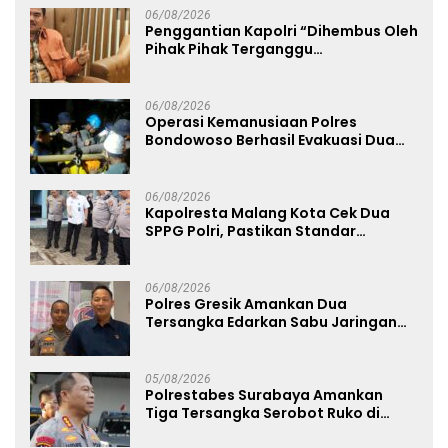
06/08/2026
Penggantian Kapolri “Dihembus Oleh
Pihak Pihak Terganggu
Kenyamanannya”
06/08/2026
Operasi Kemanusiaan Polres
Bondowoso Berhasil Evakuasi Dua
Jenazah di Gunung Piramid
06/08/2026
Kapolresta Malang Kota Cek Dua
SPPG Polri, Pastikan Standar
Pemenuhan Gizi dan Pengelolaan
Limbah Berjalan Optimal
06/08/2026
Polres Gresik Amankan Dua
Tersangka Edarkan Sabu Jaringan
Bangkalan
05/08/2026
Polrestabes Surabaya Amankan
Tiga Tersangka Serobot Ruko di
Ngagel