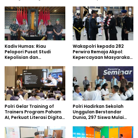
Kompetensi Personel di
Demisioner Voucher
Era Digital
Umrah
Kadiv Humas: Riau
Wakapolri kepada 282
Pelopori Pusat Studi
Perwira Remaja Akpol:
Kepolisian dan
Kepercayaan Masyarakat
Lingkungan, Green
Dibangun dari Integritas
Policing Masuki Babak
Baru
Polri Gelar Training of
Polri Hadirkan Sekolah
Trainers Program Paham
Unggulan Berstandar
AI, Perkuat Literasi Digital
Dunia, 297 Siswa Mulai
Pelajar
Tempati Kampus