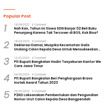
Perundungan
Pendidikan
Popular Post
1
18/08/2022
6 Comment
Nah Kan, Tahun Ini Siswa SDN Banjar 02 Beli Buku
Penunjang Karena Tak Tercover di BOS, Kok Bisa?
2
18/04/2023
4 Comment
Deklarasi Damai, Muspika Kecamatan Galis
Undang Calon Kepala Desa Untuk Mensukseskan
Pilkades Aman dan Damai
3
12/02/2023
4 Comment
Plt Bupati Bangkalan Hadiri Tasyakuran Kantor We
Care Jawa Timur
4
04/09/2023
4 Comment
Plt Bupati Bangkalan Beri Penghargaan Bravo
Inotek Award Tahun 2023
5
29/03/2023
3 Comment
P2KD Laksanakan Pembentukan dan Pengundian
Nomor Urut Calon Kepala Desa Bangpendah