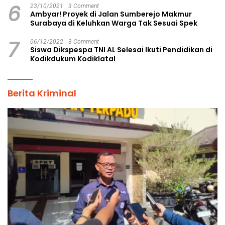
6
23/10/2021
3 Comment
Ambyar! Proyek di Jalan Sumberejo Makmur
Surabaya di Keluhkan Warga Tak Sesuai Spek
7
06/12/2022
3 Comment
Siswa Dikspespa TNI AL Selesai Ikuti Pendidikan di
Kodikdukum Kodiklatal
Berita Kriminal