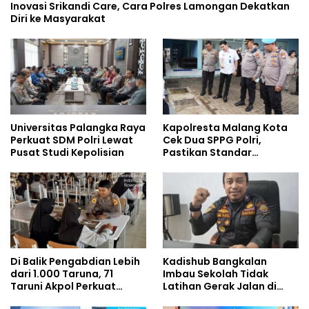
Inovasi Srikandi Care, Cara Polres Lamongan Dekatkan
Diri ke Masyarakat
Universitas Palangka Raya
Kapolresta Malang Kota
Perkuat SDM Polri Lewat
Cek Dua SPPG Polri,
Pusat Studi Kepolisian
Pastikan Standar
Pemenuhan Gizi dan
Pengelolaan Limbah
Berjalan Optimal
Di Balik Pengabdian Lebih
Kadishub Bangkalan
dari 1.000 Taruna, 71
Imbau Sekolah Tidak
Taruni Akpol Perkuat
Latihan Gerak Jalan di
Pembentukan Karakter
Jalan Raya