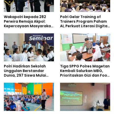
Wakapolri kepada 282
Polri Gelar Training of
Perwira Remaja Akpol:
Trainers Program Paham
Kepercayaan Masyarakat
AI, Perkuat Literasi Digital
Dibangun dari Integritas
Pelajar
Polri Hadirkan Sekolah
Tiga SPPG Polres Magetan
Unggulan Berstandar
Kembali Salurkan MBG,
Dunia, 297 Siswa Mulai
Prioritaskan Gizi dan Food
Tempati Kampus
Safety