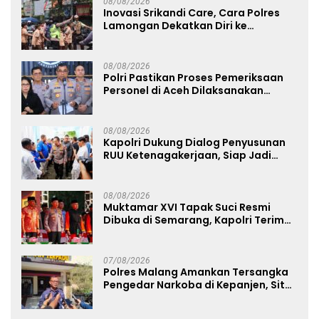
08/08/2026
Inovasi Srikandi Care, Cara Polres
Lamongan Dekatkan Diri ke
Masyarakat
08/08/2026
Polri Pastikan Proses Pemeriksaan
Personel di Aceh Dilaksanakan
Secara Profesional dan Transparan
08/08/2026
Kapolri Dukung Dialog Penyusunan
RUU Ketenagakerjaan, Siap Jadi
Jembatan Aspirasi Buruh
08/08/2026
Muktamar XVI Tapak Suci Resmi
Dibuka di Semarang, Kapolri Terima
Anugerah Anggota Kehormatan
07/08/2026
Polres Malang Amankan Tersangka
Pengedar Narkoba di Kepanjen, Sita
Sabu 96 Gram dan Ganja 131 Gram