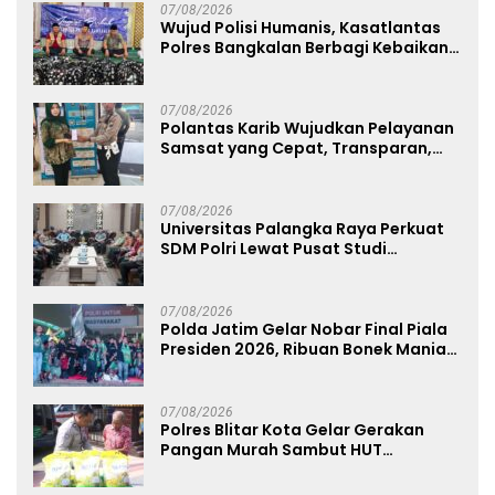
07/08/2026
Wujud Polisi Humanis, Kasatlantas
Polres Bangkalan Berbagi Kebaikan
Lewat Jumat Berkah di Masjid Syekh
Ahmad Ibrahim
07/08/2026
Polantas Karib Wujudkan Pelayanan
Samsat yang Cepat, Transparan,
dan Humanis
07/08/2026
Universitas Palangka Raya Perkuat
SDM Polri Lewat Pusat Studi
Kepolisian
07/08/2026
Polda Jatim Gelar Nobar Final Piala
Presiden 2026, Ribuan Bonek Mania
Dukung Persebaya dari Lapangan
Mapolda
07/08/2026
Polres Blitar Kota Gelar Gerakan
Pangan Murah Sambut HUT
Kemerdekaan RI ke-81