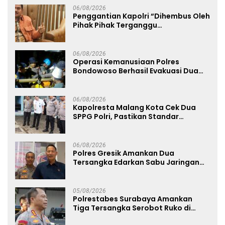
06/08/2026
Penggantian Kapolri “Dihembus Oleh
Pihak Pihak Terganggu
Kenyamanannya”
06/08/2026
Operasi Kemanusiaan Polres
Bondowoso Berhasil Evakuasi Dua
Jenazah di Gunung Piramid
06/08/2026
Kapolresta Malang Kota Cek Dua
SPPG Polri, Pastikan Standar
Pemenuhan Gizi dan Pengelolaan
Limbah Berjalan Optimal
06/08/2026
Polres Gresik Amankan Dua
Tersangka Edarkan Sabu Jaringan
Bangkalan
05/08/2026
Polrestabes Surabaya Amankan
Tiga Tersangka Serobot Ruko di
Ngagel