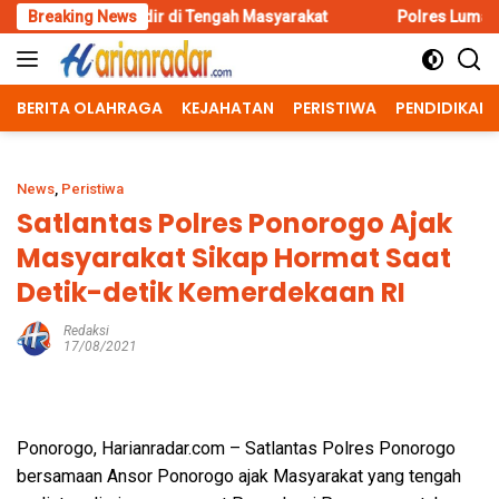
Skip
 Hadir di Tengah Masyarakat
Breaking News
Polres Lumajang Kunci Pergera
to
content
BERITA OLAHRAGA
KEJAHATAN
PERISTIWA
PENDIDIKAN
News
,
Peristiwa
Satlantas Polres Ponorogo Ajak
Masyarakat Sikap Hormat Saat
Detik-detik Kemerdekaan RI
Redaksi
17/08/2021
Ponorogo, Harianradar.com – Satlantas Polres Ponorogo
bersamaan Ansor Ponorogo ajak Masyarakat yang tengah