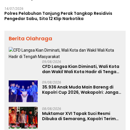
14/07/2026
Polres Pelabuhan Tanjung Perak Tangkap Residivis
Pengedar Sabu, Sita 12 Klip Narkotika
Berita Olahraga
09/08/2026
CFD Langsa Kian Diminati, Wali Kota
dan Wakil Wali Kota Hadir di Tengah
Masyarakat
09/08/2026
35.936 Anak Muda Main Bareng di
Kapolri Cup 2026, Wakapolri: Jangan
Cuma Jadi Penonton, Jadilah
Talenta Digital
08/08/2026
Muktamar XVI Tapak Suci Resmi
Dibuka di Semarang, Kapolri Terima
Anugerah Anggota Kehormatan