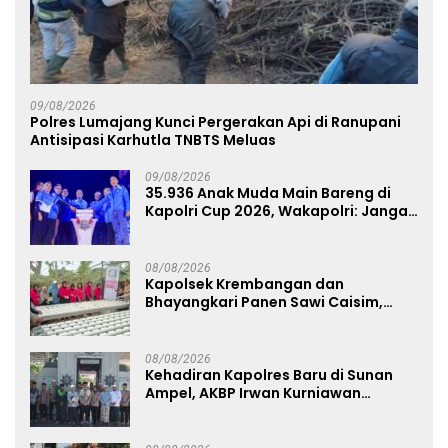
09/08/2026
Polres Lumajang Kunci Pergerakan Api di Ranupani
Antisipasi Karhutla TNBTS Meluas
09/08/2026
35.936 Anak Muda Main Bareng di
Kapolri Cup 2026, Wakapolri: Jangan
Cuma Jadi Penonton, Jadilah
Talenta Digital
08/08/2026
Kapolsek Krembangan dan
Bhayangkari Panen Sawi Caisim,
Dorong Warga Perkuat Ketahanan
Pangan
08/08/2026
Kehadiran Kapolres Baru di Sunan
Ampel, AKBP Irwan Kurniawan
Teguhkan Sinergi Polri dan Ulama