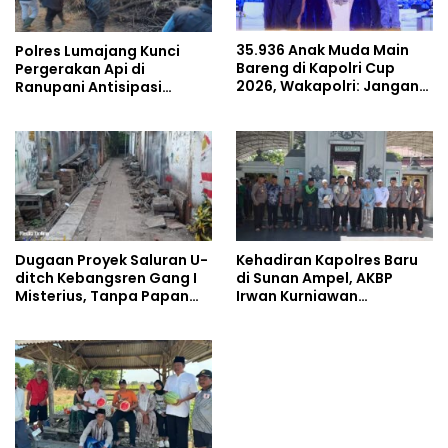
35.936 Anak Muda Main
Polres Lumajang Kunci
Bareng di Kapolri Cup
Pergerakan Api di
2026, Wakapolri: Jangan
Ranupani Antisipasi
Cuma Jadi Penonton,
Karhutla TNBTS Meluas
Jadilah Talenta Digital
Dugaan Proyek Saluran U-
Kehadiran Kapolres Baru
ditch Kebangsren Gang I
di Sunan Ampel, AKBP
Misterius, Tanpa Papan
Irwan Kurniawan
Nama: Penunjukan
Teguhkan Sinergi Polri dan
Langsung Apa Liar?
Ulama