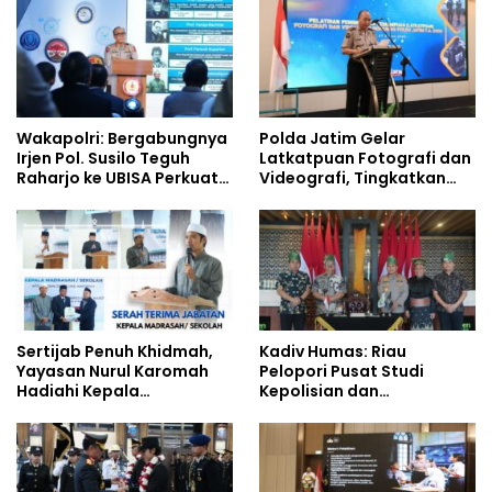
Siswa Sekolah Rakyat
Wakapolri: Bergabungnya
Polda Jatim Gelar
Irjen Pol. Susilo Teguh
Latkatpuan Fotografi dan
Raharjo ke UBISA Perkuat
Videografi, Tingkatkan
Jejaring Nasional Pusat
Kompetensi Personel di
Studi Kepolisian
Era Digital
Sertijab Penuh Khidmah,
Kadiv Humas: Riau
Yayasan Nurul Karomah
Pelopori Pusat Studi
Hadiahi Kepala
Kepolisian dan
Demisioner Voucher
Lingkungan, Green
Umrah
Policing Masuki Babak
Baru