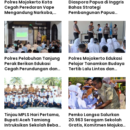
Polres Mojokerto Kota
Diaspora Papua di Inggris
Cegah Peredaran Vape
Bahas Strategi
Mengandung Narkoba,
Pembangunan Papua
Gencarkan Sosialisasi di
bersama Mahasiswa
Kalangan Remaja
Doktoral Internasional
Polres Pelabuhan Tanjung
Polres Mojokerto Edukasi
Perak Berikan Edukasi
Pelajar Tanamkan Budaya
Cegah Perundungan dan
Tertib Lalu Lintas dan
Bijak Bermedia Sosial
Cegah Perundungan
kepada Pelajar MPLS
Tinjau MPLS Hari Pertama,
Pemko Langsa Salurkan
Bupati Aceh Tamiang
20.963 Seragam Sekolah
Intruksikan Sekolah Bebas
Gratis, Komitmen Majukan