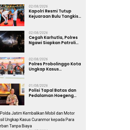
Korban Kebakaran KM
Mutiara Sentosa 2
02/08/2026
Kapolri Resmi Tutup
Kejuaraan Bulu Tangkis
Kapolri Cup 2026,
Tegaskan Komitmen
Polri Dukung Prestasi
02/08/2026
Atlet Nasional
Cegah Karhutla, Polres
Ngawi Siapkan Patroli
Deteksi Dini Titik Api
02/08/2026
Polres Probolinggo Kota
Ungkap Kasus
Pembunuhan Manusia
Silver, Dua Tersangka
Diamankan
01/08/2026
Polisi Tapal Batas dan
Pedalaman Hoegeng
Awards 2026 Diraih Iptu
Motalip Litiloly, Bukti
Pengabdian Humanis di
Nduga