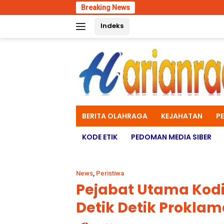
Skip
Breaking News
Abaikan Keselamatan
to
Indeks
content
BERITA OLAHRAGA
KEJAHATAN
P
KODE ETIK
PEDOMAN MEDIA SIBER
News
,
Peristiwa
Pejabat Utama Kodik
Detik Detik Proklam