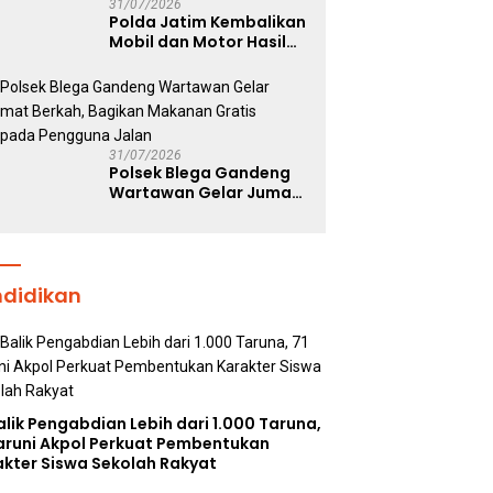
31/07/2026
Polda Jatim Kembalikan
Mobil dan Motor Hasil
Ungkap Kasus
Curanmor kepada Para
Korban Tanpa Biaya
31/07/2026
Polsek Blega Gandeng
Wartawan Gelar Jumat
Berkah, Bagikan
Makanan Gratis Kepada
Pengguna Jalan
ndidikan
alik Pengabdian Lebih dari 1.000 Taruna,
Taruni Akpol Perkuat Pembentukan
akter Siswa Sekolah Rakyat