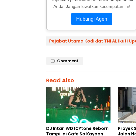
Anda. Jangan lewatkan kesempatan ini!
Hubungi Agen
Pejabat Utama Kodiklat TNI AL Ikuti Up
Comment
Read Also
DJ Intan WD ICYtone Reborn
Proyek 
Tampil di Cafe So Kayoon
Jalan N