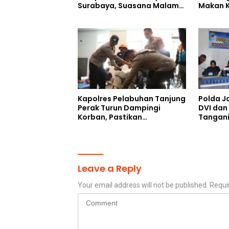
Surabaya, Suasana Malam
Makan K
Makin Meriah
Digelon
Perang
Kapolres Pelabuhan Tanjung
Polda J
Perak Turun Dampingi
DVI dan
Korban, Pastikan
Tangani
Penanganan Kebakaran KM
Mutiara 
Mutiara Sentosa 2 Berjalan
Maksimal
Leave a Reply
Your email address will not be published.
Requi