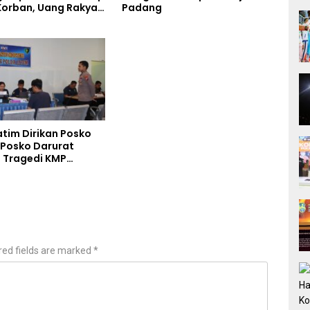
orban, Uang Rakyat
Padang
torkan Bukan untuk
kap Maut Warga
atim Dirikan Posko
 Posko Darurat
 Tragedi KMP
Sentosa II
red fields are marked
*