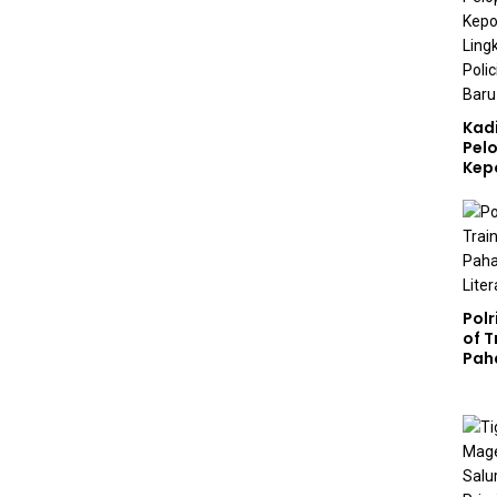
Pers
Digi
Kad
Pelo
Kep
Lin
Poli
Bab
Polr
of 
Pah
Lite
Pela