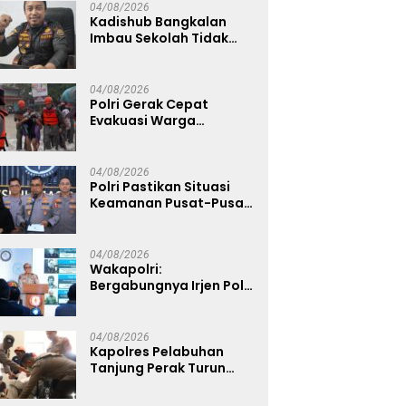
Ketahanan Pangan
04/08/2026
Nasional
Kadishub Bangkalan
Imbau Sekolah Tidak
Latihan Gerak Jalan di
Jalan Raya
04/08/2026
Polri Gerak Cepat
Evakuasi Warga
Terdampak Banjir di
Padang
04/08/2026
Polri Pastikan Situasi
Keamanan Pusat-Pusat
Ekonomi Nasional Tetap
Kondusif
04/08/2026
Wakapolri:
Bergabungnya Irjen Pol.
Susilo Teguh Raharjo ke
UBISA Perkuat Jejaring
Nasional Pusat Studi
04/08/2026
Kepolisian
Kapolres Pelabuhan
Tanjung Perak Turun
Dampingi Korban,
Pastikan Penanganan