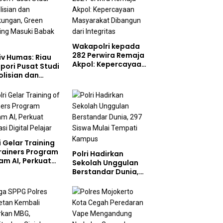
onel di Era
tal
Wakapolri kepada
282 Perwira Remaja
iv Humas: Riau
Akpol: Kepercayaan
pori Pusat Studi
Masyarakat
olisian dan
Dibangun dari
gkungan, Green
Integritas
cing Masuki
ak Baru
i Gelar Training
Trainers Program
Polri Hadirkan
am AI, Perkuat
Sekolah Unggulan
rasi Digital
Berstandar Dunia,
jar
297 Siswa Mulai
Tempati Kampus