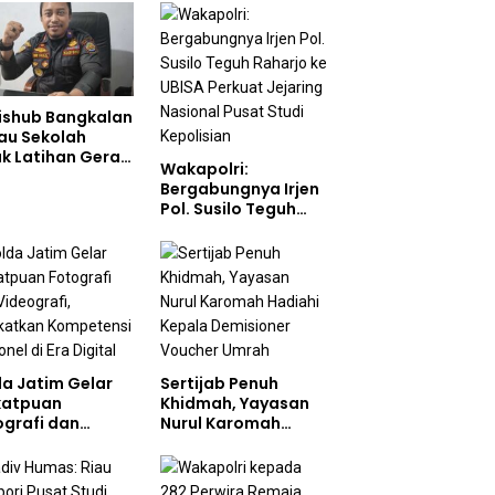
ishub Bangkalan
au Sekolah
ak Latihan Gerak
Wakapolri:
n di Jalan Raya
Bergabungnya Irjen
Pol. Susilo Teguh
Raharjo ke UBISA
Perkuat Jejaring
Nasional Pusat
Studi Kepolisian
da Jatim Gelar
Sertijab Penuh
katpuan
Khidmah, Yayasan
ografi dan
Nurul Karomah
ografi,
Hadiahi Kepala
gkatkan
Demisioner Voucher
petensi
Umrah