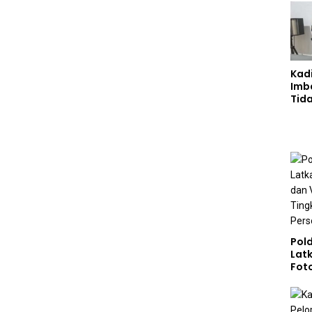
Kad
Imb
Tid
Jala
Pol
Lat
Fot
Vide
Tin
Kom