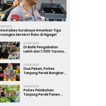
/08/2026
olrestabes Surabaya Amankan Tiga
ersangka Serobot Ruko di Ngagel
05/08/2026
Di Balik Pengabdian
Lebih dari 1.000 Taruna,
71 Taruni Akpol Perkuat
Pembentukan Karakter
Siswa Sekolah Rakyat
05/08/2026
Dua Pekan, Polres
Tanjung Perak Bongkar
Tiga Jaringan Narkoba
22,76 Gram Sabu dan Pil
Ekstasi
04/08/2026
Polres Pelabuhan
Tanjung Perak Panen
Sawi Caisin Hidroponik,
Wujud Nyata Dukung