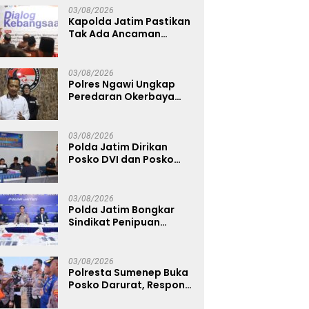
Kebakaran KM Mutiara
03/08/2026
Sentosa 2 Berjalan
Kapolda Jatim Pastikan
Maksimal
Tak Ada Ancaman
Kerusuhan di Jatim,
Warga Diminta Tak
Percaya Hoaks
03/08/2026
Polres Ngawi Ungkap
Peredaran Okerbaya
Amankan 2 Tersangka
03/08/2026
Polda Jatim Dirikan
Posko DVI dan Posko
Darurat Tangani
Tragedi KMP Mutiara
Sentosa II
03/08/2026
Polda Jatim Bongkar
Sindikat Penipuan
Online Emas Murah, Lima
Tersangka Diantaranya
Warga Binaan Lapas
03/08/2026
Diamankan
Polresta Sumenep Buka
Posko Darurat, Respon
Cepat Penanganan