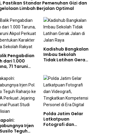
i, Pastikan Standar Pemenuhan Gizi dan
gelolaan Limbah Berjalan Optimal
Kadishub Bangkalan
Imbau Sekolah
Balik Pengabdian
Tidak Latihan Gerak
h dari 1.000
Jalan di Jalan Raya
na, 71 Taruni
ol Perkuat
bentukan
akter Siswa
olah Rakyat
Polda Jatim Gelar
Latkatpuan
apolri:
Fotografi dan
gabungnya Irjen
Videografi,
 Susilo Teguh