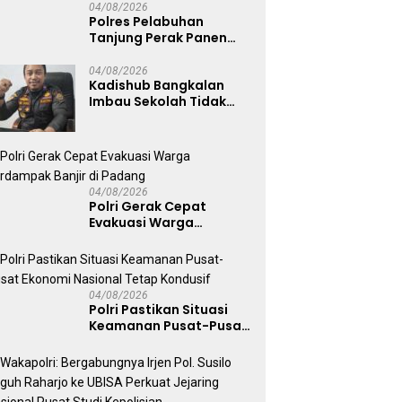
04/08/2026
Polres Pelabuhan
Tanjung Perak Panen
Sawi Caisin Hidroponik,
Wujud Nyata Dukung
04/08/2026
Kadishub Bangkalan
Ketahanan Pangan
Imbau Sekolah Tidak
Nasional
Latihan Gerak Jalan di
Jalan Raya
04/08/2026
Polri Gerak Cepat
Evakuasi Warga
Terdampak Banjir di
Padang
04/08/2026
Polri Pastikan Situasi
Keamanan Pusat-Pusat
Ekonomi Nasional Tetap
Kondusif