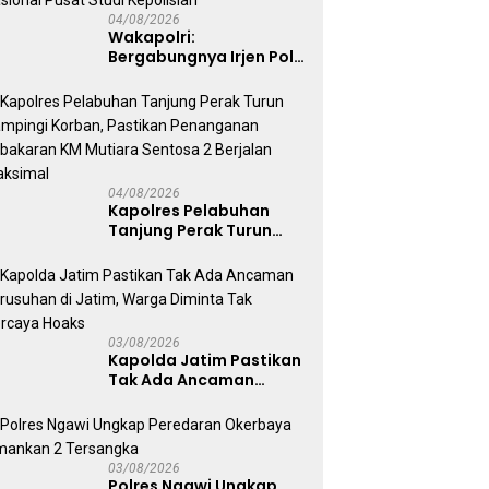
04/08/2026
Wakapolri:
Bergabungnya Irjen Pol.
Susilo Teguh Raharjo ke
UBISA Perkuat Jejaring
Nasional Pusat Studi
Kepolisian
04/08/2026
Kapolres Pelabuhan
Tanjung Perak Turun
Dampingi Korban,
Pastikan Penanganan
Kebakaran KM Mutiara
Sentosa 2 Berjalan
Maksimal
03/08/2026
Kapolda Jatim Pastikan
Tak Ada Ancaman
Kerusuhan di Jatim,
Warga Diminta Tak
Percaya Hoaks
03/08/2026
Polres Ngawi Ungkap