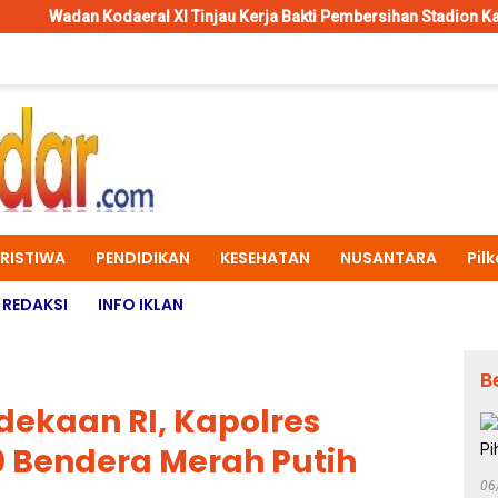
ral XI Tinjau Kerja Bakti Pembersihan Stadion Katalpal Merauke, 
ERISTIWA
PENDIDIKAN
KESEHATAN
NUSANTARA
Pil
REDAKSI
INFO IKLAN
B
ekaan RI, Kapolres
 Bendera Merah Putih
06