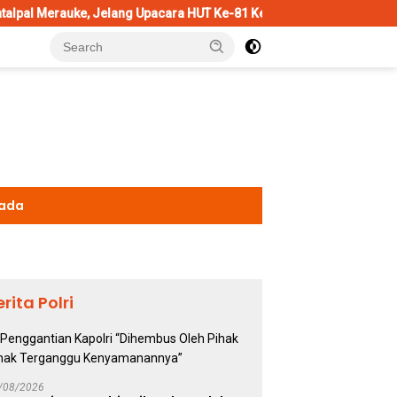
Jelang Upacara HUT Ke-81 Kemerdekaan RI
Penggantian Kapo
kada
erita Polri
/08/2026