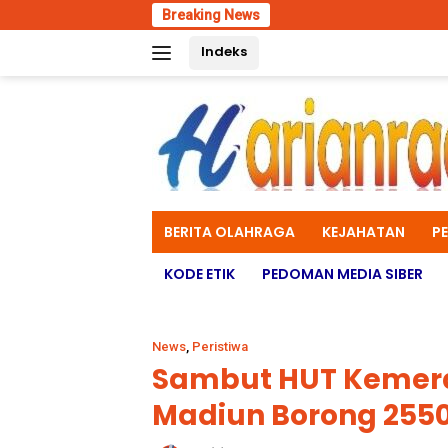
Skip
Breaking News
Wadan Kodae
to
Indeks
content
BERITA OLAHRAGA
KEJAHATAN
P
KODE ETIK
PEDOMAN MEDIA SIBER
News
,
Peristiwa
Sambut HUT Kemerd
Madiun Borong 2550