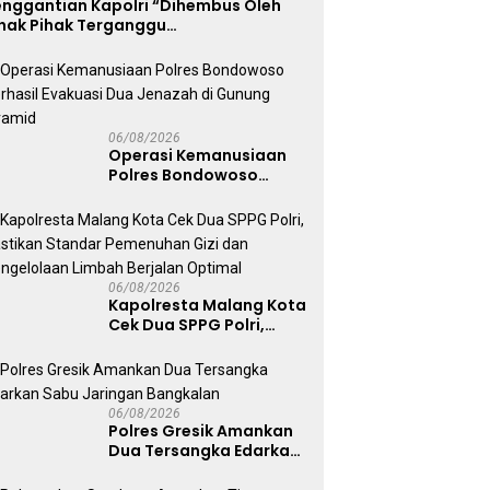
enggantian Kapolri “Dihembus Oleh
ihak Pihak Terganggu
enyamanannya”
06/08/2026
Operasi Kemanusiaan
Polres Bondowoso
Berhasil Evakuasi Dua
Jenazah di Gunung
Piramid
06/08/2026
Kapolresta Malang Kota
Cek Dua SPPG Polri,
Pastikan Standar
Pemenuhan Gizi dan
Pengelolaan Limbah
Berjalan Optimal
06/08/2026
Polres Gresik Amankan
Dua Tersangka Edarkan
Sabu Jaringan