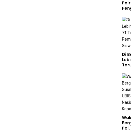
Polr
Pen
Di 
Lebi
Taru
Akp
Pem
Kar
Sek
Wak
Ber
Pol.