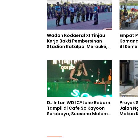
Wadan Kodaeral XI Tinjau
Empat Pe
Kerja Bakti Pembersihan
Komand
Stadion Katalpal Merauke,
81 Keme
Jelang Upacara HUT Ke-81
Selatan
Kemerdekaan RI
DJ Intan WD ICYtone Reborn
Proyek 
Tampil di Cafe So Kayoon
Jalan N
Surabaya, Suasana Malam
Makan K
Makin Meriah
Digelon
Perang