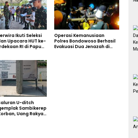
rwira Ikuti Seleksi
Operasi Kemanusiaan
an Upacara HUT ke-
Polres Bondowoso Berhasil
rdekaan RI di Papua
Evakuasi Dua Jenazah di
Gunung Piramid
Saluran U-ditch
gemplak Sambikerep
orban, Uang Rakyat
torkan Bukan untuk
kap Maut Warga